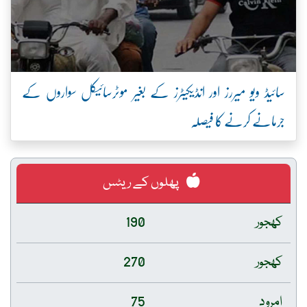
سائیڈ ویو میررز اور انڈیکیٹرز کے بغیر موٹرسائیکل سواروں کے
جرمانے کرنے کا فیصلہ
پھلوں کے ریٹس
کھجور
190
کھجور
270
امرود
75