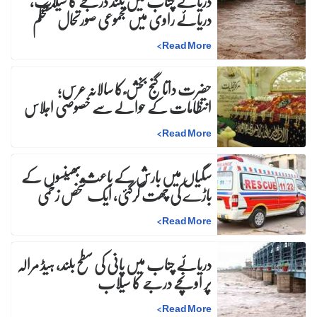
دریائے چناب میں بلند درجے کا سیلاب،
دریائے راوی میں مجموعی صورتحال مستحکم
>
Read More
حضرت داتا گنج بخش ؒ کا سالانہ عرس;
انتظامات کے حوالے سے خصوصی اجلاس
>
Read More
سگیاں میں بارش کے باعث بھینسوں کے
باڑے کی چھت گرگئی، ایک شخص زخمی
>
Read More
دریائے چناب میں پانی کی سطح بلند، ہیڈ مرالہ
پر اونچے درجے کا سیلاب
>
Read More