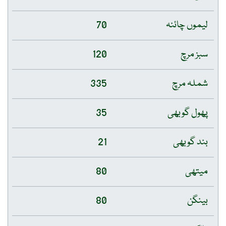
لیموں چائنہ
70
سبز مرچ
120
شملہ مرچ
335
پھول گوبھی
35
بند گوبھی
21
میتھی
80
بینگن
80