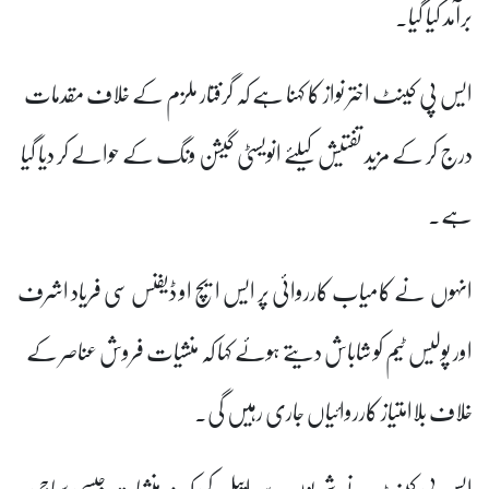
برآمد کیا گیا۔
ایس پی کینٹ اختر نواز کا کہنا ہے کہ گرفتار ملزم کے خلاف مقدمات
درج کر کے مزید تفتیش کیلئے انویسٹی گیشن ونگ کے حوالے کر دیا گیا
ہے۔
انہوں نے کامیاب کارروائی پر ایس ایچ او ڈیفنس سی فریاد اشرف
اور پولیس ٹیم کو شاباش دیتے ہوئے کہا کہ منشیات فروش عناصر کے
خلاف بلاامتیاز کارروائیاں جاری رہیں گی۔
ایس پی کینٹ نے شہریوں سے اپیل کی کہ وہ منشیات جیسی سماجی