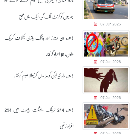
بھائیوں کو کرنٹ لگ گیا، ایک جاں بحق
07 Jun 2026
لاہور: ون ویلرز اور پتنگ بازی کیخلاف کریک
ڈاؤن، 10 افراد گرفتار
07 Jun 2026
لاہور: راہ گیر لڑکی کو ہراساں کرنیوالا ملزم گرفتار
07 Jun 2026
لاہور: 244 ٹریفک حادثات رپورٹ میں 294
افراد زخمی
07 Jun 2026