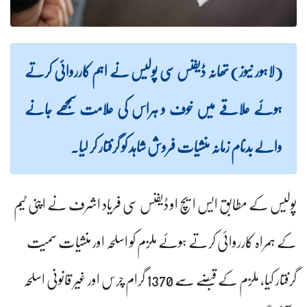
(لاہور نیوز) تھانہ ڈیفنس سی پولیس نے اہم کارروائی کرتے
ہوئے علاقے میں خوف و ہراس کی علامت سمجھے جانے
والے بدنام زمانہ منشیات فروش شاہد کو گرفتار کر لیا۔
پولیس کے مطابق ایس ایچ او ڈیفنس سی فریاد اشرف نے اپنی ٹیم
کے ہمراہ کارروائی کرتے ہوئے ملزم کو اسلحہ اور منشیات سمیت
گرفتار کیا، ملزم کے قبضے سے 1370 گرام چرس اور غیر قانونی اسلحہ