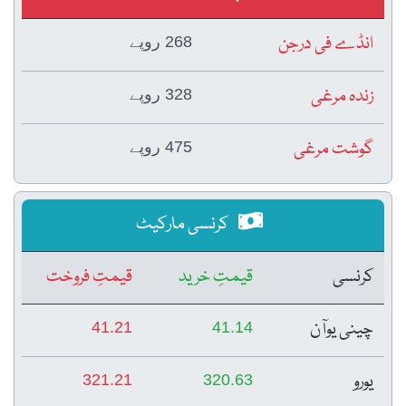
انڈے فی درجن
268 روپے
زندہ مرغی
328 روپے
گوشت مرغی
475 روپے
کرنسی مارکیٹ
کرنسی
قیمتِ خرید
قیمتِ فروخت
چینی یوآن
41.21
41.14
یورو
321.21
320.63