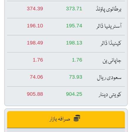
برطانوی پاؤنڈ
374.39
373.71
آسٹریلیا ڈالر
196.10
195.74
کینیڈا ڈالر
198.49
198.13
جاپانی ین
1.76
1.76
سعودی ریال
74.06
73.93
کویتی دینار
905.88
904.25
صرافہ بازار