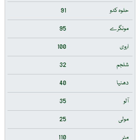
حلوہ کدو
91
مونگرے
95
اروی
100
شلجم
32
دھنیا
40
آلو
35
مولی
25
مٹر
110