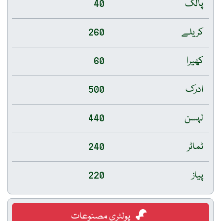
پالک
40
کریلے
260
کھیرا
60
ادرک
500
لہسن
440
ٹماٹر
240
پیاز
220
پولٹری مصنوعات