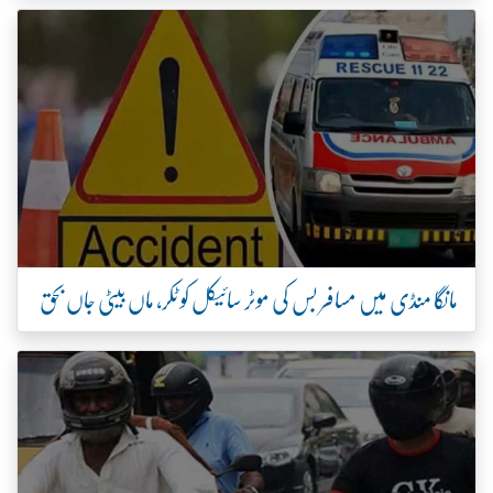
مانگا منڈی میں مسافر بس کی موٹر سائیکل کو ٹکر، ماں بیٹی جاں بحق