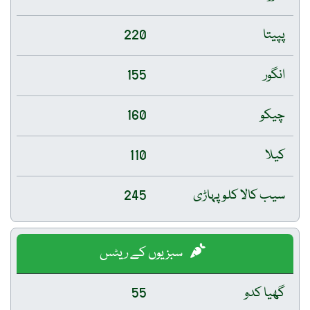
پپیتا
220
انگور
155
چیکو
160
کیلا
110
سیب کالا کلو پہاڑی
245
سبزیوں کے ریٹس
گھیا کدو
55