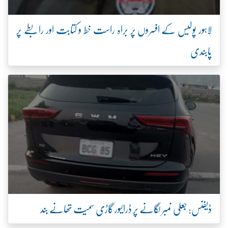
لاہور پولیس کے افسروں پر براہ راست خط و کتابت اور رابطے پر
پابندی
ڈیفنس: جعلی نمبر لگانے پر ڈرائیور گاڑی سمیت تھانے بند