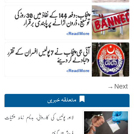
پنجاب:دفعہ 144 کے نفاذ میں 30 روز کی
توسیع، ڈرون اُڑانے پر پابندی برقرار
>
Read More
آئی جی پنجاب نے 7 پولیس افسران کے تقرر
و تبادلے کر دیئے
>
Read More
Next →
متعلقہ خبریں
لاہور پولیس کی کارروائی، بدنام زمانہ منشیات
فروش شاہد گرفتار