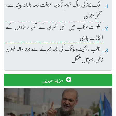
فیک نیوز کی روک تھام ناگزیر، صحافت ذمہ دارانہ پیشہ ہے:
عظمیٰ بخاری
حکومت پنجاب میں اعلیٰ افسران کے تقرر و تبادلوں کے
احکامات جاری
غالب مارکیٹ: پتنگ کی ڈور پھرنے سے 23 سالہ نوجوان
زخمی، ہسپتال منتقل
مزید خبریں