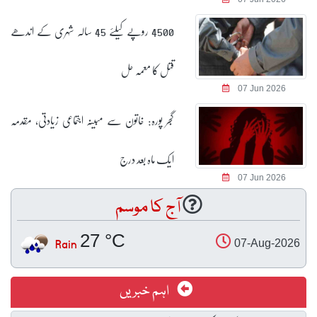
4500 روپے کیلئے 45 سالہ شہری کے اندھے
قتل کا معمہ حل
07 Jun 2026
گجر پورہ: خاتون سے مبینہ اجتماعی زیادتی، مقدمہ
ایک ماہ بعد درج
07 Jun 2026
آج کا موسم
27 °C
Rain
07-Aug-2026
اہم خبریں