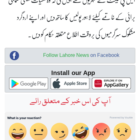
برائی کے خاتمے کیلئے لاہور پولیس کا ساتھ دیں اور اپنے اردگرد
مشکوک سرگرمیوں کی بروقت اطلاع متعلقہ حکام کو دیں۔
Follow Lahore News
on Facebook
Install our App
آپ کی اس خبر کے متعلق رائے