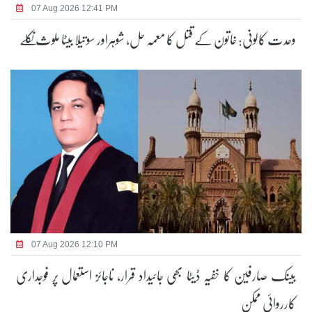
07 Aug 2026 12:41 PM
وحدت کالونی: خاتون کے قتل کا معمہ حل، شوہراور سوتیلا بیٹا ملوث نکلے
07 Aug 2026 12:10 PM
بینک صارفین کا خفیہ ڈیٹا بھی جائیداد قرار، ناجائز استعمال پر فوجداری
کارروائی ممکن