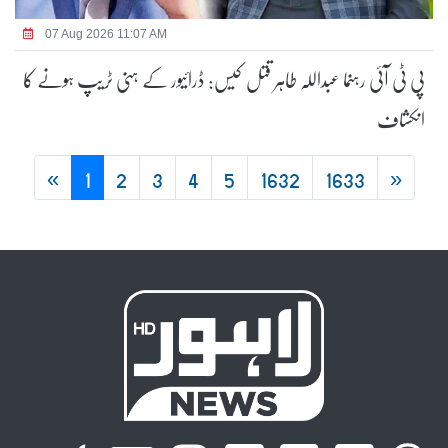
07 Aug 2026 11:07 AM
پی ٹی آئی رہنما عبداللہ طاہر قتل کیس: ڈرائیور کے ہنی ٹریپ ہونے کا
انکشاف
«
1
2
3
4
5
1632
1633
»