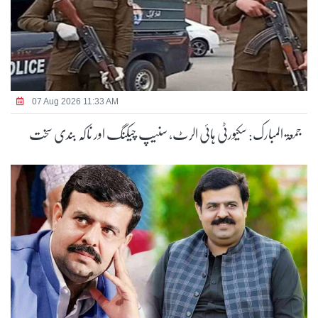
07 Aug 2026 11:33 AM
جمعۃ المبارک: سکیورٹی ہائی الرٹ، سنیپ چیکنگ اور ناکہ بندی سخت