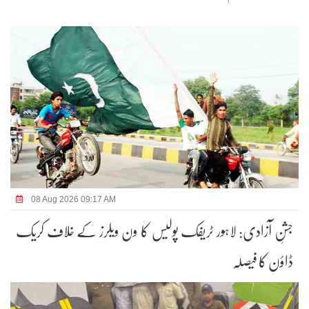
08 Aug 2026 09:17 AM
جشنِ آزادی: لاہور ٹریفک پولیس کا ون ویلرز کے خلاف کریک
ڈاؤن کا فیصلہ