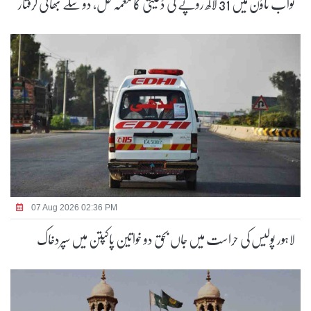
نواب ٹاؤن میں 31 لاکھ روپے کی ڈکیتی کا معمہ حل، دو سگے بھائی گرفتار
07 Aug 2026 02:36 PM
لاہور پولیس کی حراست میں جاں بحق دو خواتین پاکپتن میں سپردخاک