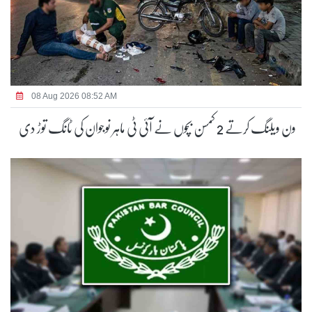
08 Aug 2026 08:52 AM
ون ویلنگ کرتے 2 کمسن بچوں نے آئی ٹی ماہر نوجوان کی ٹانگ توڑ دی