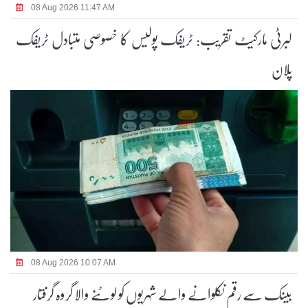
08 Aug 2026 11:47 AM
لبرٹی مارکیٹ تقریب: ٹریفک پولیس کا خصوصی متبادل ٹریفک
پلان
08 Aug 2026 10:07 AM
بینک سے رقم نکلوانے والے شہریوں کو لوٹنے والا گروہ گرفتار