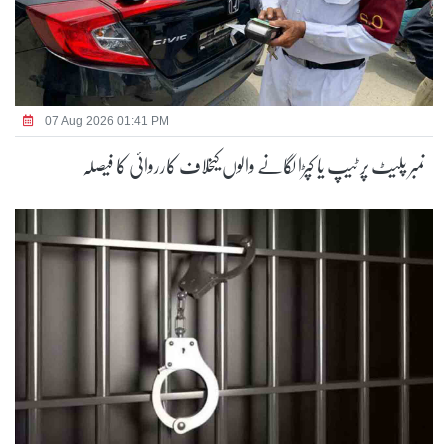
07 Aug 2026 01:41 PM
نمبر پلیٹ پر ٹیپ یا کپڑا لگانے والوں کیخلاف کارروائی کا فیصلہ