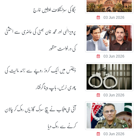
بگا کی سزا کیخلاف اپیلیں خارج
03 Jun 2026
پرویز الٰہی اور محمد خان بھٹی کی حاضری سے استثنیٰ
کی درخواست منظور
03 Jun 2026
ڈیفنس میں ایک کروڑ روپے سے زائد مالیت کی
چوری ٹریس، باپ بیٹا گرفتار
03 Jun 2026
آئی جی پنجاب نے بیچ سڑک گاڑیاں روک کر چالان
کرنے سے روک دیا
03 Jun 2026