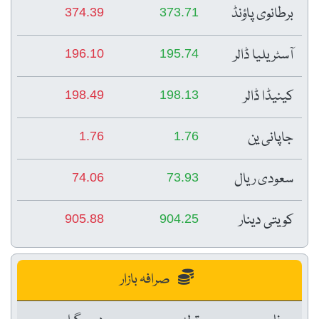
برطانوی پاؤنڈ
374.39
373.71
آسٹریلیا ڈالر
196.10
195.74
کینیڈا ڈالر
198.49
198.13
جاپانی ین
1.76
1.76
سعودی ریال
74.06
73.93
کویتی دینار
905.88
904.25
صرافہ بازار