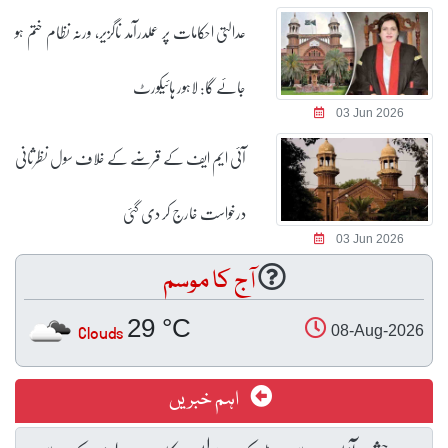
عدالتی احکامات پر عملدرآمد ناگزیر، ورنہ نظام ختم ہو
جائے گا: لاہور ہائیکورٹ
03 Jun 2026
آئی ایم ایف کے قرضے کے خلاف سول نظرثانی
درخواست خارج کر دی گئی
03 Jun 2026
آج کا موسم
29 °C
Clouds
08-Aug-2026
اہم خبریں