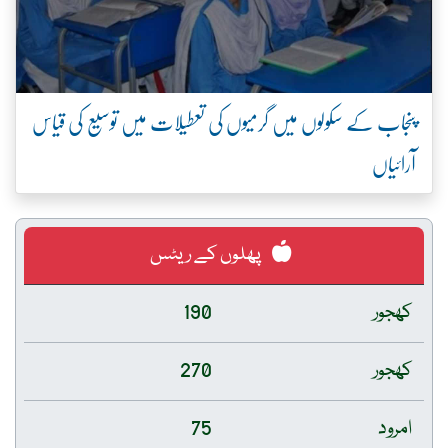
پنجاب کے سکولوں میں گرمیوں کی تعطیلات میں توسیع کی قیاس
آرائیاں
پھلوں کے ریٹس
کھجور
190
کھجور
270
امرود
75