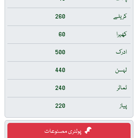
کریلے
260
کھیرا
60
ادرک
500
لہسن
440
ٹماٹر
240
پیاز
220
پولٹری مصنوعات