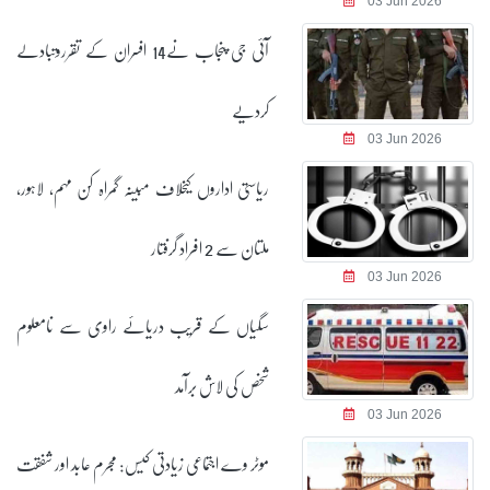
03 Jun 2026
آئی جی پنجاب نے14 افسران کے تقرروتبادلے
کردیے
03 Jun 2026
ریاستی اداروں کیخلاف مبینہ گمراہ کن مہم، لاہور،
ملتان سے 2 افراد گرفتار
03 Jun 2026
سگیاں کے قریب دریائے راوی سے نامعلوم
شخص کی لاش برآمد
03 Jun 2026
موٹر وے اجتماعی زیادتی کیس: مجرم عابد اور شفقت