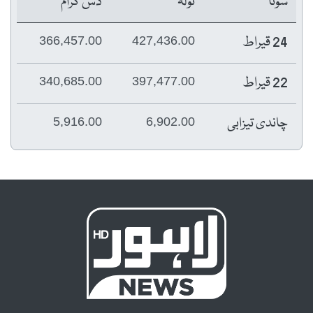
سونا
تولہ
دس گرام
24 قیراط
366,457.00
427,436.00
22 قیراط
340,685.00
397,477.00
چاندی تیزابی
5,916.00
6,902.00