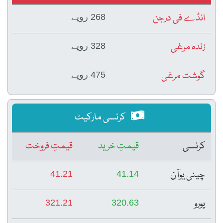
انڈے فی درجن
268 روپے
زندہ مرغی
328 روپے
گوشت مرغی
475 روپے
کرنسی مارکیٹ
کرنسی
قیمتِ خرید
قیمتِ فروخت
چینی یوآن
41.21
41.14
یورو
321.21
320.63