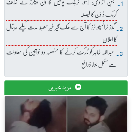
جشنِ آزادی: لاہور ٹریفک پولیس کا ون ویلرز کے خلاف
کریک ڈاؤن کا فیصلہ
گڈز ٹرانسپورٹرز کا آج سے ملک گیر غیر معینہ مدت کیلئے ہڑتال
کا اعلان
عبداللہ طاہر کو ٹارگٹ کرنے کا منصوبہ دو خواتین کی معاونت
سے مکمل ہوا، ذرائع
مزید خبریں