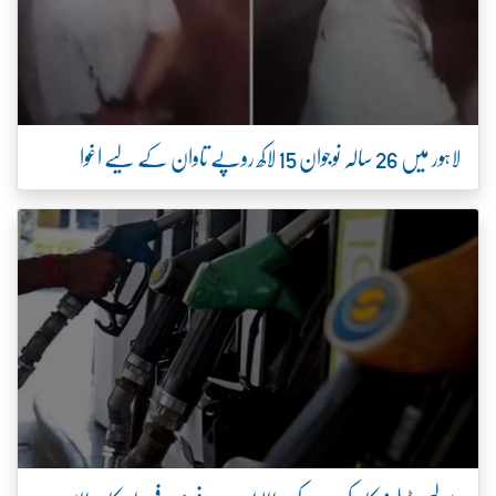
لاہور میں 26 سالہ نوجوان 15 لاکھ روپے تاوان کے لیے اغوا