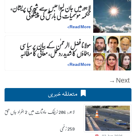
لاہورمیں جان لیوا حبس سے شہری پریشان،
محکمہ موسمیات کی بارش کی پیشگوئی
>
Read More
مولانا فضل الرحمٰن کے بیان پر سیاسی
رہنماؤں کا شدید ردعمل، معافی کا مطالبہ
>
Read More
Next →
متعلقہ خبریں
لاہور: 206 ٹریفک حادثات میں 2 افراد جاں بحق
259 زخمی