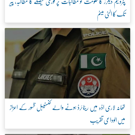
پٹرولیم ڈیلرز کا حکومت کو مطالبات پر فوری فیصلے کا مطالبہ، پیر
تک کا الٹی میٹم
تھانہ لاری اڈہ میں ریٹائرڈ ہونے والے کنسٹیبل ظہور کے اعزاز
میں الوداعی تقریب