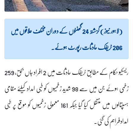
(لاہور نیوز) گزشتہ 24 گھنٹوں کے دوران مختلف علاقوں میں
206 ٹریفک حادثات رپورٹ ہوئے۔
ریسکیو حکام کے مطابق ٹریفک حادثات میں 2 افراد جاں بحق، 259
زخمی ہوئے جن میں سے 98 شدید زخمیوں کو طبی امداد کیلئے مقامی
ہسپتالوں میں منتقل کیا گیا جبکہ 161 معمولی زخمیوں کو موقع پر طبی
امدادفراہم کی گئی۔