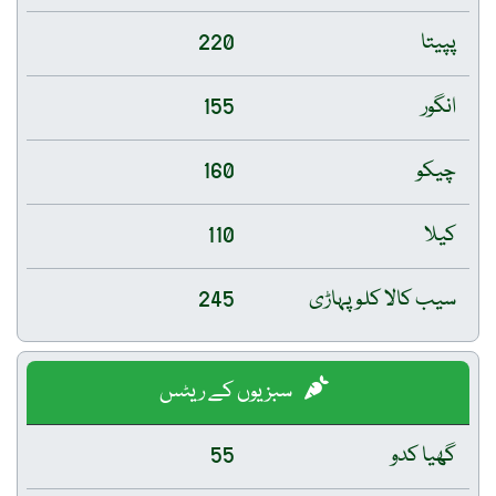
پپیتا
220
انگور
155
چیکو
160
کیلا
110
سیب کالا کلو پہاڑی
245
سبزیوں کے ریٹس
گھیا کدو
55