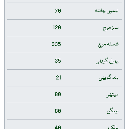
لیموں چائنہ
70
سبز مرچ
120
شملہ مرچ
335
پھول گوبھی
35
بند گوبھی
21
میتھی
80
بینگن
80
پالک
40