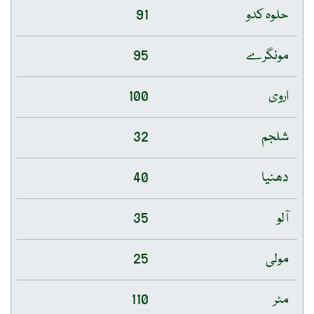
حلوہ کدو
91
مونگرے
95
اروی
100
شلجم
32
دھنیا
40
آلو
35
مولی
25
مٹر
110