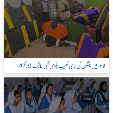
لاہور میں پتنگوں کی بڑی کھیپ پکڑی گئی، پتنگ ڈیلر گرفتار