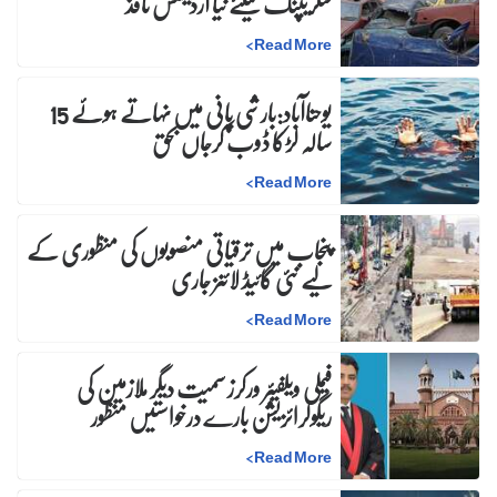
سکریپنگ کیلئے نیا آرڈیننس نافذ
>
Read More
یوحناآباد:بارشی پانی میں نہاتے ہوئے 15
سالہ لڑکا ڈوب کرجاں بحق
>
Read More
پنجاب میں ترقیاتی منصوبوں کی منظوری کے
لیے نئی گائیڈ لائنز جاری
>
Read More
فیملی ویلفیئر ورکرز سمیت دیگر ملازمین کی
ریگولرائزیشن بارے درخواستیں منظور
>
Read More