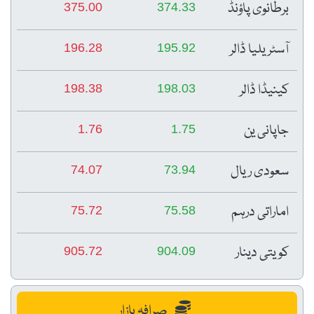
برطانوی پاؤنڈ
375.00
374.33
آسٹریلیا ڈالر
196.28
195.92
کینیڈا ڈالر
198.38
198.03
جاپانی ین
1.76
1.75
سعودی ریال
74.07
73.94
اماراتی درہم
75.72
75.58
کویتی دینار
905.72
904.09
صرافہ بازار