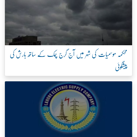
محکمہ موسمیات کی شہر میں آج گرج چمک کے ساتھ بارش کی
پیشگوئی