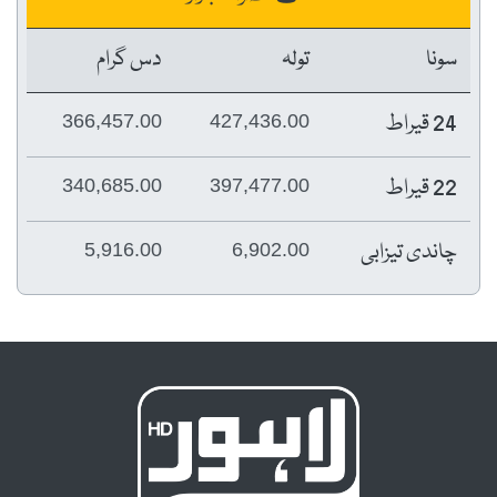
سونا
تولہ
دس گرام
24 قیراط
366,457.00
427,436.00
22 قیراط
340,685.00
397,477.00
چاندی تیزابی
5,916.00
6,902.00