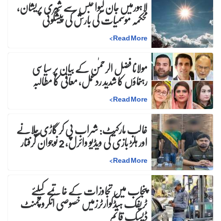
لاہورمیں جان لیوا حبس سے شہری پریشان،
محکمہ موسمیات کی بارش کی پیشگوئی
>
Read More
مولانا فضل الرحمٰن کے بیان پر سیاسی
رہنماؤں کا شدید ردعمل، معافی کا مطالبہ
>
Read More
غالب مارکیٹ: شراب پی کر گاڑی چلانے
اور ہلڑ بازی کی ویڈیو وائرل، 2 نوجوان گرفتار
>
Read More
پنجاب میں تجاوزات کے خاتمے کیلئے
ٹریفک ہیڈکوارٹرزمیں خصوصی انکروچمنٹ
ڈیسک قائم