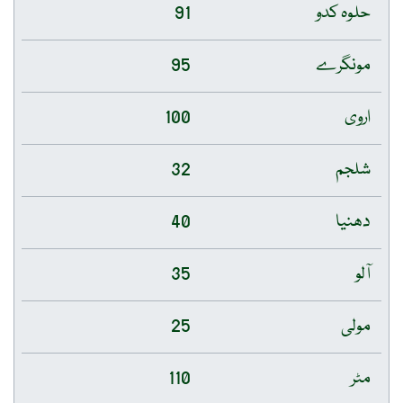
حلوہ کدو
91
مونگرے
95
اروی
100
شلجم
32
دھنیا
40
آلو
35
مولی
25
مٹر
110