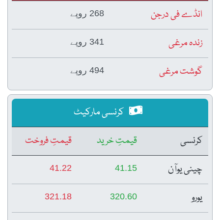
انڈے فی درجن
268 روپے
زندہ مرغی
341 روپے
گوشت مرغی
494 روپے
کرنسی مارکیٹ
کرنسی
قیمتِ خرید
قیمتِ فروخت
چینی یوآن
41.22
41.15
یورو
321.18
320.60