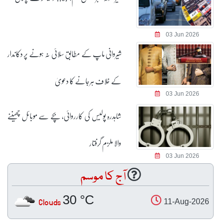
03 Jun 2026
شیروانی ماپ کے مطابق سلائی نہ ہونے پر دکاندار
کے خلاف ہرجانے کا دعویٰ
03 Jun 2026
شاہدرہ پولیس کی کارروائی، بچے سے موبائل چھیننے
والا ملزم گرفتار
03 Jun 2026
آج کا موسم
30 °C
Clouds
11-Aug-2026