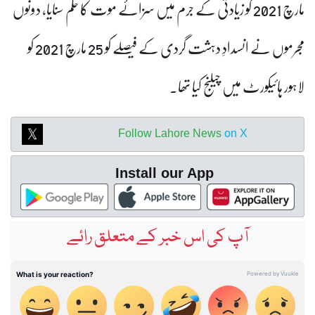
مارچ 2021 کو زیادتی کے جرم میں سزائے موت کا حکم سنایا، دونوں
مجرموں نے انسدادِ دہشت گردی کے فیصلے کو 25 مارچ 2021 کو
لاہور ہائیکورٹ میں چیلنج کیا تھا۔
Follow Lahore News
on X
Install our App
آپ کی اس خبر کے متعلق رائے