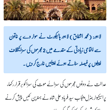
لاہور: (محمد اشفاق) لاہور ہائیکورٹ نے موٹر وے پر خاتون
سے اجتماعی زیادتی کے مقدمے میں 2 مجرموں کی سزا کیخلاف
اپیلوں پر فیصلہ سناتے ہوئے اپیلیں خارج کر دیں۔
عدالت نے دونوں مجرموں کی سزائے موت کی سزا کو برقرار رکھا،
پراسیکیوٹر جنرل پنجاب سید فرہاد علی شاہ نے بہترین کیس پیش کرنے