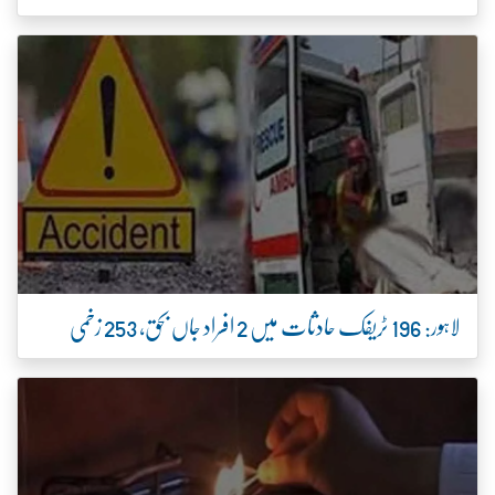
لاہور: 196 ٹریفک حادثات میں 2 افراد جاں بحق، 253 زخمی