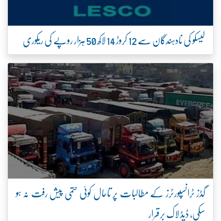
لیسکو کی نادہندگان سے 12 کروڑ 14 لاکھ 50 ہزار روپے کی ریکوری
گڈز ٹرانسپورٹرز کے مطالبات پر تاحال کوئی حتمی پیش رفت نہ ہو
سکی، ڈیڈ لاک برقرار