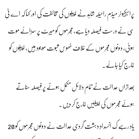
پراسیکیوٹر میڈم راحیلہ شاہد نے اپیلوں کی مخالفت کی اور کہا کہ اے ٹی
سی نے درست فیصلہ دیا ہے، مجرموں کو میرٹ پر سزائے موت
ہوئی، دونوں مجرموں کے خلاف ٹھوس ثبوت موجود ہیں، اپیلوں کو
خارج کیا جائے۔
بعدازاں عدالت نے تمام دلائل مکمل ہونے پر فیصلہ سناتے
ہوئے مجرموں کی اپیلیں خارج کر دیں۔
یاد رہے ک انسدادِ دہشت گردی عدالت نے دونوں مجرموں کو 20