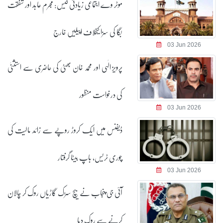
موٹر وے اجتماعی زیادتی کیس: مجرم عابد اور شفقت
بگا کی سزا کیخلاف اپیلیں خارج
03 Jun 2026
پرویز الٰہی اور محمد خان بھٹی کی حاضری سے استثنیٰ
کی درخواست منظور
03 Jun 2026
ڈیفنس میں ایک کروڑ روپے سے زائد مالیت کی
چوری ٹریس، باپ بیٹا گرفتار
03 Jun 2026
آئی جی پنجاب نے بیچ سڑک گاڑیاں روک کر چالان
کرنے سے روک دیا