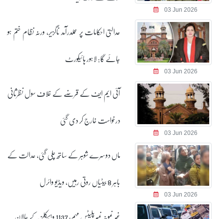
03 Jun 2026
عدالتی احکامات پر عملدرآمد ناگزیر، ورنہ نظام ختم ہو
جائے گا: لاہور ہائیکورٹ
03 Jun 2026
آئی ایم ایف کے قرضے کے خلاف سول نظرثانی
درخواست خارج کر دی گئی
03 Jun 2026
ماں دوسرے شوہر کے ساتھ چلی گئی، عدالت کے
باہر 8 بیٹیاں روتی رہیں، ویڈیو وائرل
03 Jun 2026
غیر نمونہ نمبرپلیٹس مہم، 1137 وہیکلز کے چالان