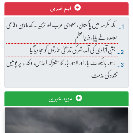
اہم خبریں
مکہ مکرمہ میں پاکستان، سعودی عرب اور ترکیہ کے مابین دفاعی
معاہدہ طے پایا، وزیراعظم
جشنِ آزادی کی آمد، شہر کی تاریخی عمارتوں کو سجا دیا گیا
لاہور ہائیکورٹ بار اور لاہور بار کا مشترکہ اجلاس، وکلاء پر پولیس
تشدد کی مذمت
مزید خبریں