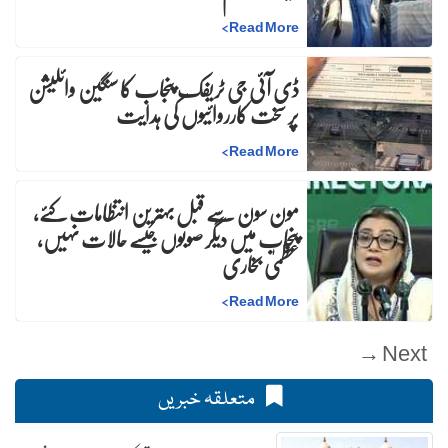
>
Read More
ڈی آئی جی ٹریفک پنجاب کا سنگین وائلیشن
پر سخت کارروائیوں کی ہدایت
>
Read More
مون سون سے قبل بہترین انتظامات کئے،
پنجاب میں دیگر صوبوں جیسے حالات نہیں،
عظمیٰ بخاری
>
Read More
Next →
متعلقہ خبریں