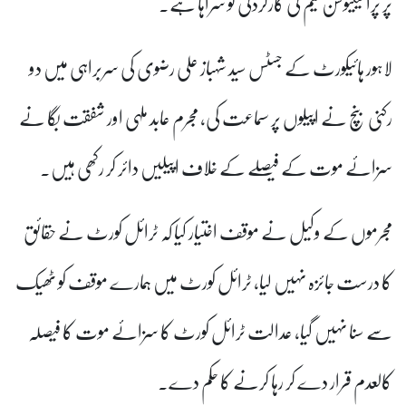
پر پراسیکیوشن ٹیم کی کارکردگی کو سراہا ہے۔
لاہور ہائیکورٹ کے جسٹس سید شہباز علی رضوی کی سربراہی میں دو
رکنی بنچ نے اپیلوں پر سماعت کی، مجرم عابد ملہی اور شفقت بگا نے
سزائے موت کے فیصلے کے خلاف اپیلیں دائر کر رکھی ہیں۔
مجرموں کے وکیل نے موقف اختیار کیا کہ ٹرائل کورٹ نے حقائق
کا درست جائزہ نہیں لیا، ٹرائل کورٹ میں ہمارے موقف کو ٹھیک
سے سنا نہیں گیا، عدالت ٹرائل کورٹ کا سزائے موت کا فیصلہ
کالعدم قرار دے کر رہا کرنے کا حکم دے۔