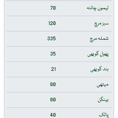
لیموں چائنہ
70
سبز مرچ
120
شملہ مرچ
335
پھول گوبھی
35
بند گوبھی
21
میتھی
80
بینگن
80
پالک
40