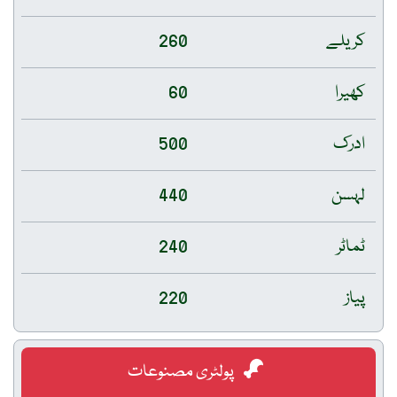
کریلے
260
کھیرا
60
ادرک
500
لہسن
440
ٹماٹر
240
پیاز
220
پولٹری مصنوعات