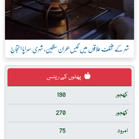
شہر کے مختلف علاقوں میں گیس بحران سنگین، شہری سراپا احتجاج
پھلوں کے ریٹس
کھجور
190
کھجور
270
امرود
75