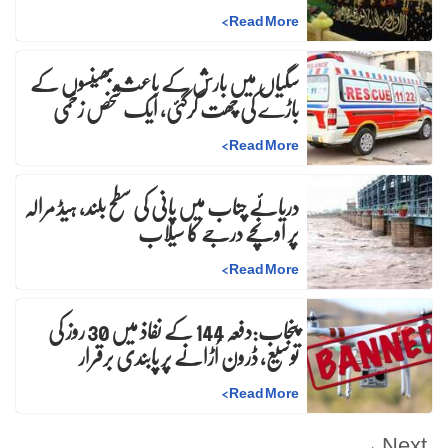
>
Read More
سگیاں میں بارش کے باعث بھینسوں کے
باڑے کی چھت گرگئی، ایک شخص زخمی
>
Read More
دریائے چناب میں پانی کی سطح بلند، ہیڈ مرالہ
پر اونچے درجے کا سیلاب
>
Read More
پنجاب:دفعہ 144 کے نفاذ میں 30 روز کی
توسیع، ڈرون اُڑانے پر پابندی برقرار
>
Read More
Next →