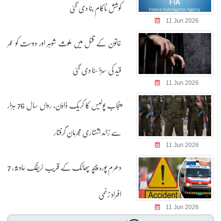
کوشش ناکام بنا دی گئی
11 Jun 2026
خاتون کے قتل میں ملوث شوہر اور دوست کو عمر
قید کی سزا سنا دی گئی
11 Jun 2026
پنجاب پولیس کا کریک ڈاؤن، رواں سال 76 ہزار
سے زائد اشتہاری مجرمان گرفتار
11 Jun 2026
دھرم پورہ چبچہ پھاٹک کے قریب ٹریفک حادثہ، 7
افراد زخمی
11 Jun 2026