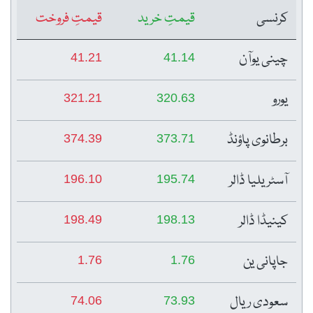
کرنسی
قیمتِ خرید
قیمتِ فروخت
چینی یوآن
41.21
41.14
یورو
321.21
320.63
برطانوی پاؤنڈ
374.39
373.71
آسٹریلیا ڈالر
196.10
195.74
کینیڈا ڈالر
198.49
198.13
جاپانی ین
1.76
1.76
سعودی ریال
74.06
73.93