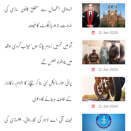
ازدواجی استحصال سے متعلق قانون سازی کی
ضرورت، لاہور ہائیکورٹ کا فیصلہ
11 Jun 2026
آؤ میں تمہیں زمزم پلاتا ہوں‘ تیزاب گردی واقعہ
میں 6 افراد جھلس گئے
11 Jun 2026
پرانی موٹرسائیکل نئی بنا کر بیچنے کا الزام، دکاندار
کے خلاف ہرجانے کا دعویٰ
11 Jun 2026
ایف آئی اے لاہور کی کارروائی، جعلسازی کی