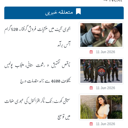
متعلقہ خبریں
اکبری گیٹ میں منشیات فروش گرفتار، 520 گرام
آئس برآمد
11 Jun 2026
ناقص تفتیش و رشوت ستانی، پنجاب پولیس
کیخلاف 4600 سے زائد مقدمات درج
11 Jun 2026
سیشن کورٹ: ٹک ٹاکر اقرا کنول کی عبوری ضمانت
میں توسیع
11 Jun 2026