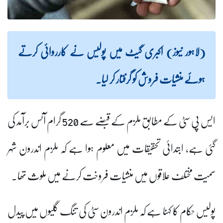
(لاہور نیوز) اکبری گیٹ میں پولیس نے کارروائی کرتے
ہوئے منشیات فروش کو گرفتار کر لیا۔
ایس پی سٹی کے مطابق ملزم کے قبضے سے 520 گرام آئس برآمد کی
گئی ہے، ابتدائی تحقیقات میں معلوم ہوا ہے کہ ملزم اندرون شہر
سمیت مختلف علاقوں میں منشیات فروخت کرنے میں ملوث تھا۔
پولیس حکام کا کہنا ہے کہ ملزم اندرون سٹی کی تنگ گلیوں میں پیدل