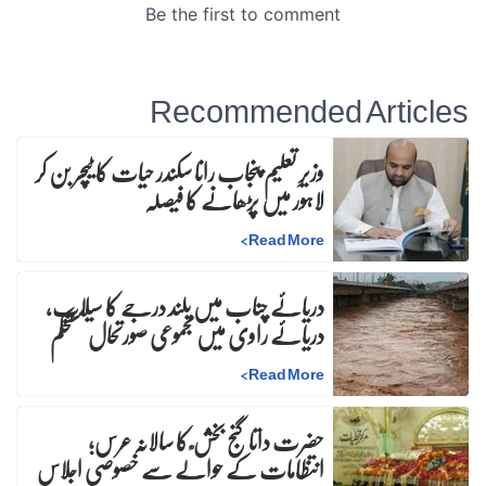
Recommended Articles
وزیرِ تعلیم پنجاب رانا سکندر حیات کا ٹیچر بن کر
لاہور میں پڑھانے کا فیصلہ
>
Read More
دریائے چناب میں بلند درجے کا سیلاب،
دریائے راوی میں مجموعی صورتحال مستحکم
>
Read More
حضرت داتا گنج بخش ؒ کا سالانہ عرس;
انتظامات کے حوالے سے خصوصی اجلاس