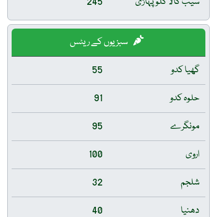
سیب کالا کلو پہاڑی
245
سبزیوں کے ریٹس
گھیا کدو
55
حلوہ کدو
91
مونگرے
95
اروی
100
شلجم
32
دھنیا
40