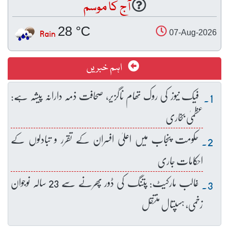
آج کا موسم
28 °C
Rain
07-Aug-2026
اہم خبریں
فیک نیوز کی روک تھام ناگزیر، صحافت ذمہ دارانہ پیشہ ہے:
عظمیٰ بخاری
حکومت پنجاب میں اعلیٰ افسران کے تقرر و تبادلوں کے
احکامات جاری
غالب مارکیٹ: پتنگ کی ڈور پھرنے سے 23 سالہ نوجوان
زخمی، ہسپتال منتقل