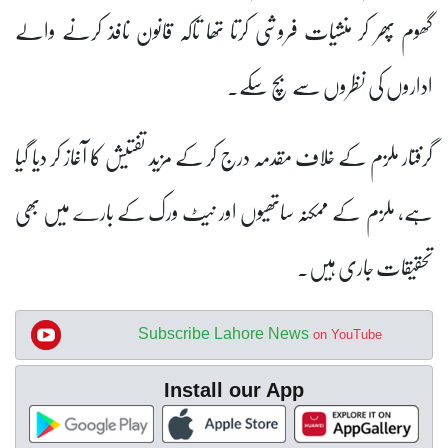
گھوم پھر کر منشیات فروشی کرتا تھا تاکہ قانون نافذ کرنے والے
اداروں کی نظروں سے بچ سکے۔
گرفتار ملزم کے خلاف مقدمہ درج کر کے مزید تفتیش کا آغاز کر دیا گیا
ہے، ملزم کے ممکنہ ساتھیوں اور نیٹ ورک کے بارے میں بھی
تحقیقات جاری ہیں۔
Subscribe Lahore News
on YouTube
Install our App