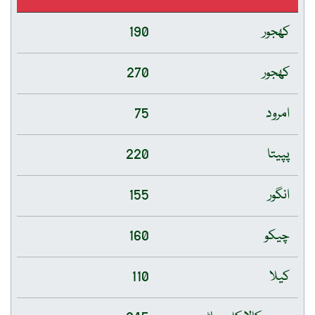
کھجور
190
کھجور
270
امرود
75
پپیتا
220
انگور
155
چیکو
160
کیلا
110