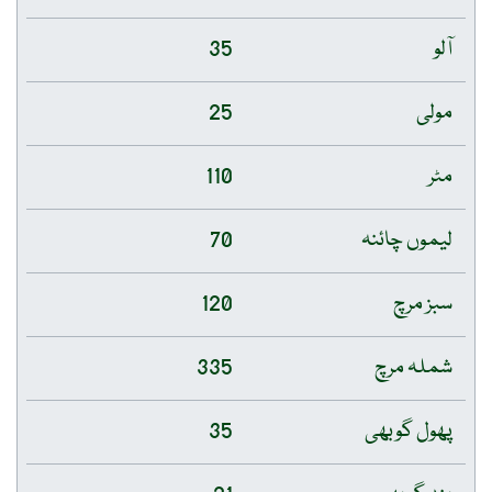
آلو
35
مولی
25
مٹر
110
لیموں چائنہ
70
سبز مرچ
120
شملہ مرچ
335
پھول گوبھی
35