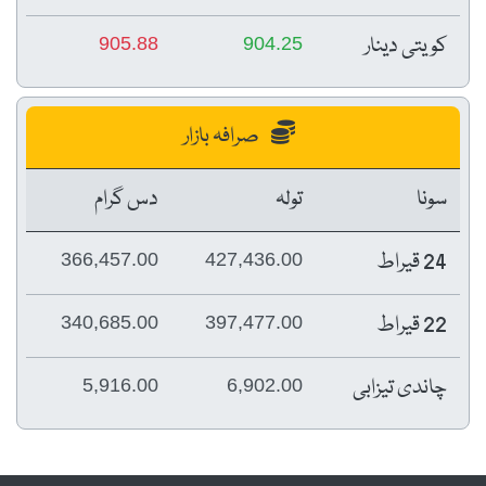
کویتی دینار
905.88
904.25
صرافہ بازار
سونا
تولہ
دس گرام
24 قیراط
366,457.00
427,436.00
22 قیراط
340,685.00
397,477.00
چاندی تیزابی
5,916.00
6,902.00