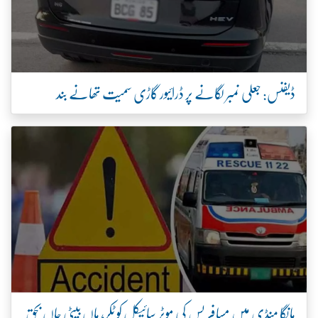
ڈیفنس: جعلی نمبر لگانے پر ڈرائیور گاڑی سمیت تھانے بند
مانگا منڈی میں مسافر بس کی موٹر سائیکل کو ٹکر، ماں بیٹی جاں بحق