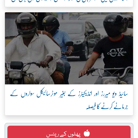
سائیڈ ویو میررز اور انڈیکیٹرز کے بغیر موٹرسائیکل سواروں کے
جرمانے کرنے کا فیصلہ
پھلوں کے ریٹس