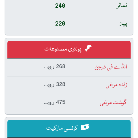
ٹماٹر
240
پیاز
220
پولٹری مصنوعات
انڈے فی درجن
268 روپے
زندہ مرغی
328 روپے
گوشت مرغی
475 روپے
کرنسی مارکیٹ