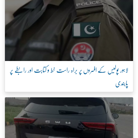
لاہور پولیس کے افسروں پر براہ راست خط و کتابت اور رابطے پر
پابندی