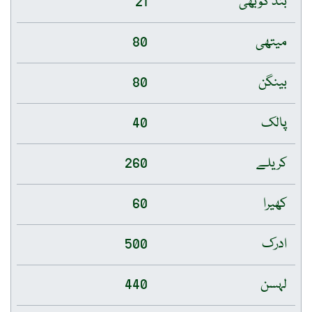
بند گوبھی
21
میتھی
80
بینگن
80
پالک
40
کریلے
260
کھیرا
60
ادرک
500
لہسن
440