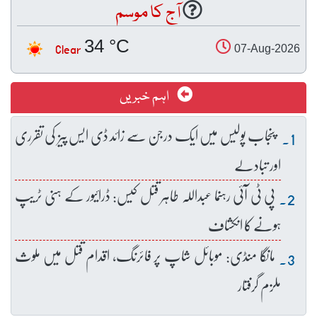
آج کا موسم
34 °C
Clear
07-Aug-2026
اہم خبریں
پنجاب پولیس میں ایک درجن سے زائد ڈی ایس پیز کی تقرری
اور تبادلے
پی ٹی آئی رہنما عبداللہ طاہر قتل کیس: ڈرائیور کے ہنی ٹریپ
ہونے کا انکشاف
مانگا منڈی: موبائل شاپ پر فائرنگ، اقدام قتل میں ملوث
ملزم گرفتار