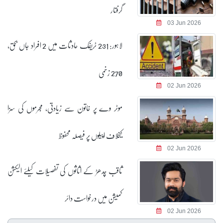
گرفتار
03 Jun 2026
لاہور: 231 ٹریفک حادثات میں 2 افراد جاں بحق،
270 زخمی
02 Jun 2026
موٹر وے پر خاتون سے زیادتی، مجرموں کی سزا
کیخلاف اپیلوں پر فیصلہ محفوظ
02 Jun 2026
ثاقب چدھڑ کے اثاثوں کی تفصیلات کیلئے الیکشن
کمیشن میں درخواست دائر
02 Jun 2026