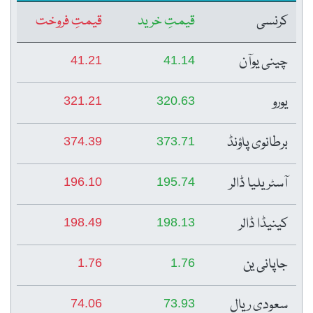
کرنسی
قیمتِ خرید
قیمتِ فروخت
چینی یوآن
41.21
41.14
یورو
321.21
320.63
برطانوی پاؤنڈ
374.39
373.71
آسٹریلیا ڈالر
196.10
195.74
کینیڈا ڈالر
198.49
198.13
جاپانی ین
1.76
1.76
سعودی ریال
74.06
73.93