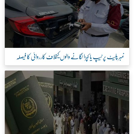
نمبر پلیٹ پر ٹیپ یا کپڑا لگانے والوں کیخلاف کارروائی کا فیصلہ