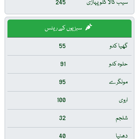
سیب کالا کلو پہاڑی
245
سبزیوں کے ریٹس
گھیا کدو
55
حلوہ کدو
91
مونگرے
95
اروی
100
شلجم
32
دھنیا
40