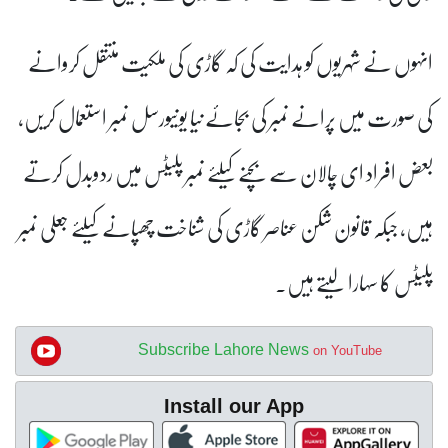
انہوں نے شہریوں کو ہدایت کی کہ گاڑی کی ملکیت منتقل کروانے
کی صورت میں پرانے نمبر کی بجائے نیا یونیورسل نمبر استعمال کریں،
بعض افراد ای چالان سے بچنے کیلئے نمبر پلیٹس میں ردوبدل کرتے
ہیں، جبکہ قانون شکن عناصر گاڑی کی شناخت چھپانے کیلئے جعلی نمبر
پلیٹس کا سہارا لیتے ہیں۔
Subscribe Lahore News
on YouTube
Install our App