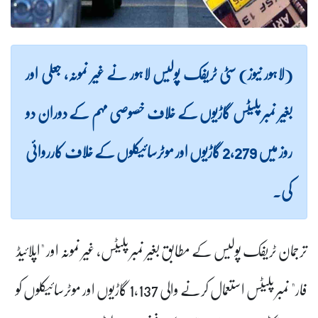
(لاہور نیوز) سٹی ٹریفک پولیس لاہور نے غیر نمونہ، جعلی اور
بغیر نمبر پلیٹس گاڑیوں کے خلاف خصوصی مہم کے دوران دو
روز میں 2,279 گاڑیوں اور موٹرسائیکلوں کے خلاف کارروائی
کی۔
ترجمان ٹریفک پولیس کے مطابق بغیر نمبر پلیٹس، غیر نمونہ اور "اپلائیڈ
فار" نمبر پلیٹس استعمال کرنے والی 1,137 گاڑیوں اور موٹرسائیکلوں کو