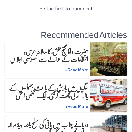
Recommended Articles
حضرت داتا گنج بخش ؒ کا سالانہ عرس;
انتظامات کے حوالے سے خصوصی اجلاس
>
Read More
سگیاں میں بارش کے باعث بھینسوں کے
باڑے کی چھت گرگئی، ایک شخص زخمی
>
Read More
دریائے چناب میں پانی کی سطح بلند، ہیڈ مرالہ