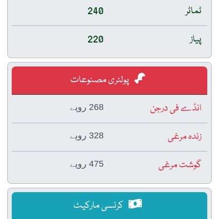
ٹماٹر
240
پیاز
220
پولٹری مصنوعات
انڈے فی درجن
268 روپے
زندہ مرغی
328 روپے
گوشت مرغی
475 روپے
کرنسی مارکیٹ