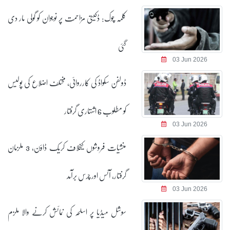
کلمہ چوک: ڈکیتی مزاحمت پر نوجوان کو گولی مار دی
گئی
03 Jun 2026
ڈولفن سکواڈ کی کارروائی، مختلف اضلاع کی پولیس
کو مطلوب 6 اشتہاری گرفتار
03 Jun 2026
منشیات فروشوں کیخلاف کریک ڈاؤن، 3 ملزمان
گرفتار، آئس اور چرس برآمد
03 Jun 2026
سوشل میڈیا پر اسلحہ کی نمائش کرنے والا ملزم