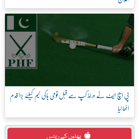
پی ایچ ایف نے ورلڈ کپ سے قبل قومی ہاکی ٹیم کیلئے بڑا قدم
اٹھا لیا
پھلوں کے ریٹس