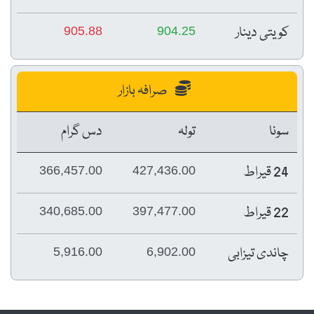
کویتی دینار
905.88
904.25
صرافہ بازار
سونا
تولہ
دس گرام
24 قیراط
366,457.00
427,436.00
22 قیراط
340,685.00
397,477.00
چاندی تیزابی
5,916.00
6,902.00