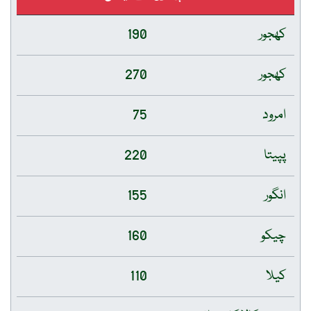
کھجور
190
کھجور
270
امرود
75
پپیتا
220
انگور
155
چیکو
160
کیلا
110