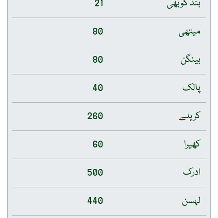
بند گوبھی
21
میتھی
80
بینگن
80
پالک
40
کریلے
260
کھیرا
60
ادرک
500
لہسن
440