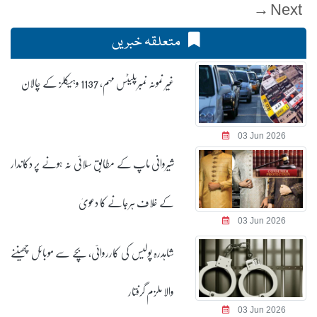
Next →
متعلقہ خبریں
غیر نمونہ نمبرپلیٹس مہم، 1137 وہیکلز کے چالان
03 Jun 2026
شیروانی ماپ کے مطابق سلائی نہ ہونے پر دکاندار
کے خلاف ہرجانے کا دعویٰ
03 Jun 2026
شاہدرہ پولیس کی کارروائی، بچے سے موبائل چھیننے
والا ملزم گرفتار
03 Jun 2026