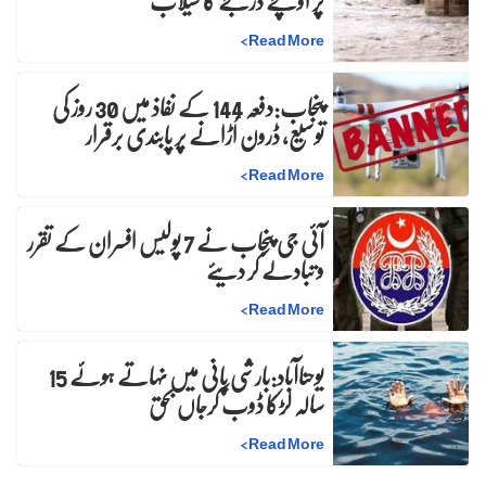
پر اونچے درجے کا سیلاب
>
Read More
پنجاب:دفعہ 144 کے نفاذ میں 30 روز کی
توسیع، ڈرون اُڑانے پر پابندی برقرار
>
Read More
آئی جی پنجاب نے 7 پولیس افسران کے تقرر
و تبادلے کر دیئے
>
Read More
یوحناآباد:بارشی پانی میں نہاتے ہوئے 15
سالہ لڑکا ڈوب کرجاں بحق
>
Read More