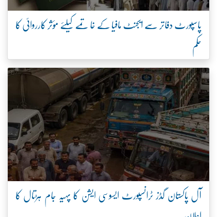
پاسپورٹ دفاتر سے ایجنٹ مافیا کے خاتمے کیلئے مؤثر کارروائی کا
حکم
آل پاکستان گڈز ٹرانسپورٹ ایسوسی ایشن کا پہیہ جام ہڑتال کا
اعلان