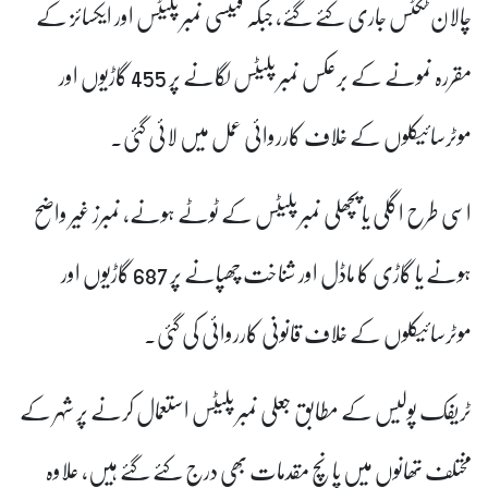
چالان ٹکٹس جاری کئے گئے، جبکہ فینسی نمبر پلیٹس اور ایکسائز کے
مقررہ نمونے کے برعکس نمبر پلیٹس لگانے پر 455 گاڑیوں اور
موٹرسائیکلوں کے خلاف کارروائی عمل میں لائی گئی۔
اسی طرح اگلی یا پچھلی نمبر پلیٹس کے ٹوٹے ہونے، نمبرز غیر واضح
ہونے یا گاڑی کا ماڈل اور شناخت چھپانے پر 687 گاڑیوں اور
موٹرسائیکلوں کے خلاف قانونی کارروائی کی گئی۔
ٹریفک پولیس کے مطابق جعلی نمبر پلیٹس استعمال کرنے پر شہر کے
مختلف تھانوں میں پانچ مقدمات بھی درج کئے گئے ہیں، علاوہ