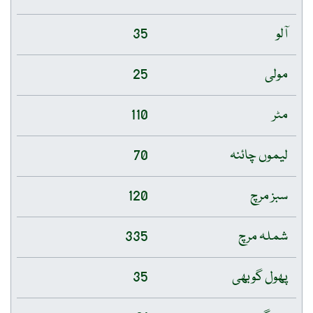
آلو
35
مولی
25
مٹر
110
لیموں چائنہ
70
سبز مرچ
120
شملہ مرچ
335
پھول گوبھی
35