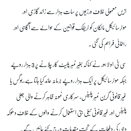
ازیں معمولی خلاف ورزیوں پر سات ہزار سے زائد گاڑی اور
موٹرسائیکل مالکان کو ٹریفک قوانین کے حوالے سے آگاہی اور
رہنمائی فراہم کی گئی۔
سی ٹی او لاہور
نے کہا کہ بغیر نمبر پلیٹ کار چلانے پر 3 ہزار روپے
جبکہ موٹرسائیکل پر ایک ہزار روپے جرمانہ عائد کیا جاتا ہے، بوگس یا
غیر قانونی گرین نمبر پلیٹس، سرکاری نمونہ ظاہر کرنے والی جعلی
پلیٹس اور غیر قانونی نیلی بتی استعمال کرنے والوں کے خلاف دھوکہ
دہی کی دفعات کے تحت مقدمات درج کئے جائیں گے۔