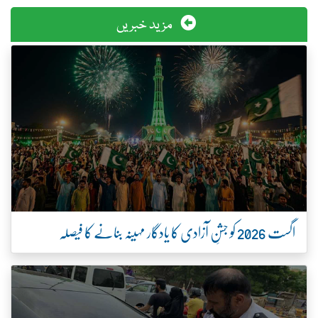
مزید خبریں
اگست 2026 کو جشنِ آزادی کا یادگار مہینہ بنانے کا فیصلہ