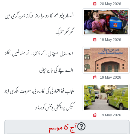
20 May 2026
انسدادِ پولیو مہم کا دوسرا روز، ورکرز شدید گرمی میں
گھر گھر متحرک
19 May 2026
لاہور جنرل ہسپتال کے ڈاکٹرز نے مقناطیس نگلنے
والے بچے کی جان بچا لی
19 May 2026
پنجاب فوڈ اتھارٹی کی کارروائی، معروف بیکری اینڈ
کیکس پروڈکشن یونٹس کو جرمانہ
19 May 2026
آج کا موسم