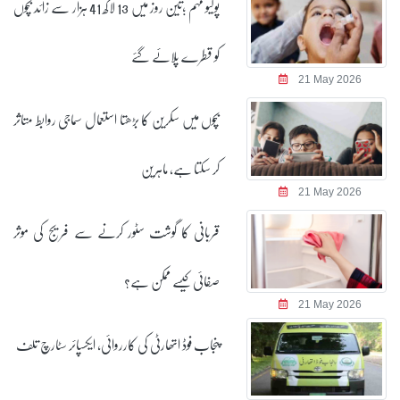
پولیو مہم ؛تین روز میں 13 لاکھ 41 ہزار سے زائد بچوں
کو قطرے پلائے گئے
21 May 2026
بچوں میں سکرین کا بڑھتا استعمال سماجی روابط متاثر
کر سکتا ہے، ماہرین
21 May 2026
قربانی کا گوشت سٹور کرنے سے فریج کی موثر
صفائی کیسے ممکن ہے؟
21 May 2026
پنجاب فوڈ اتھارٹی کی کارروائی، ایکسپائر سٹارچ تلف