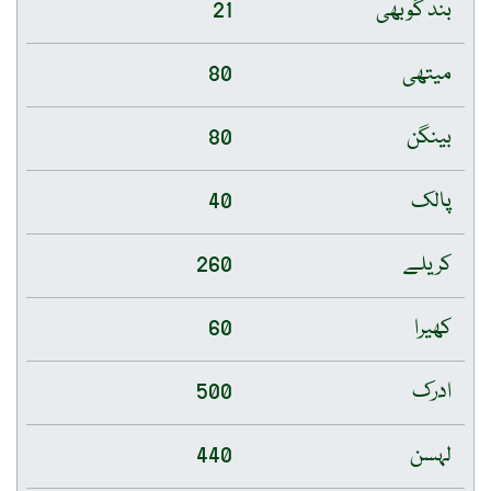
بند گوبھی
21
میتھی
80
بینگن
80
پالک
40
کریلے
260
کھیرا
60
ادرک
500
لہسن
440