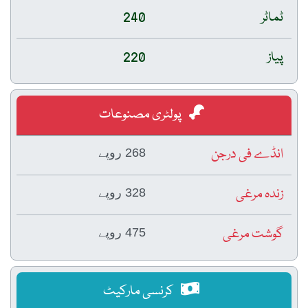
ٹماٹر
240
پیاز
220
پولٹری مصنوعات
انڈے فی درجن
268 روپے
زندہ مرغی
328 روپے
گوشت مرغی
475 روپے
کرنسی مارکیٹ