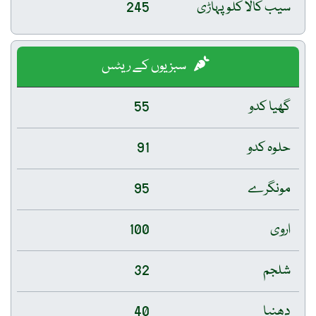
سیب کالا کلو پہاڑی
245
سبزیوں کے ریٹس
گھیا کدو
55
حلوہ کدو
91
مونگرے
95
اروی
100
شلجم
32
دھنیا
40