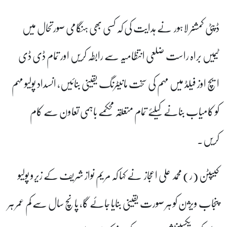
ڈپٹی کمشنر لاہور نے ہدایت کی کہ کسی بھی ہنگامی صورتحال میں
ٹیمیں براہ راست ضلعی انتظامیہ سے رابطہ کریں اور تمام ڈی ڈی
ایچ اوز فیلڈ میں مہم کی سخت مانیٹرنگ یقینی بنائیں، انسداد پولیو مہم
کو کامیاب بنانے کیلئے تمام متعلقہ محکمے باہمی تعاون سے کام
کریں۔
کیپٹن (ر) محمد علی اعجاز نے کہا کہ مریم نواز شریف کے زیرو پولیو
پنجاب ویژن کو ہر صورت یقینی بنایا جائے گا، پانچ سال سے کم عمر ہر