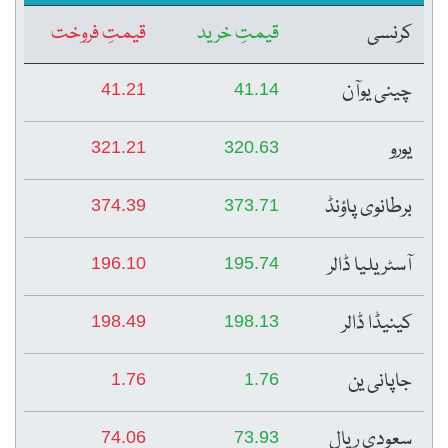
کرنسی
قیمتِ خرید
قیمتِ فروخت
چینی یوآن
41.21
41.14
یورو
321.21
320.63
برطانوی پاؤنڈ
374.39
373.71
آسٹریلیا ڈالر
196.10
195.74
کینیڈا ڈالر
198.49
198.13
جاپانی ین
1.76
1.76
سعودی ریال
74.06
73.93