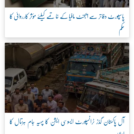
پاسپورٹ دفاتر سے ایجنٹ مافیا کے خاتمے کیلئے مؤثر کارروائی کا
حکم
آل پاکستان گڈز ٹرانسپورٹ ایسوسی ایشن کا پہیہ جام ہڑتال کا
اعلان