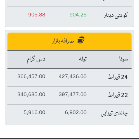
کویتی دینار
905.88
904.25
صرافہ بازار
سونا
تولہ
دس گرام
24 قیراط
366,457.00
427,436.00
22 قیراط
340,685.00
397,477.00
چاندی تیزابی
5,916.00
6,902.00