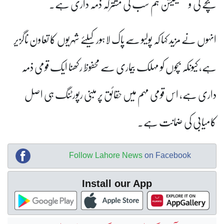
بچے کی ویکسینیشن ہم سب کی مشترکہ ذمہ داری ہے۔
انہوں نے مزید کہا کہ پولیو سے پاک لاہور کیلئے شہریوں کا تعاون ناگزیر
ہے، کیونکہ بچوں کو مہلک بیماری سے محفوظ رکھنا ایک قومی ذمہ
داری ہے، اس قومی مہم میں حقائق پر مبنی رپورٹنگ ہی اصل
کامیابی کی ضمانت ہے۔
Follow Lahore News
on Facebook
Install our App