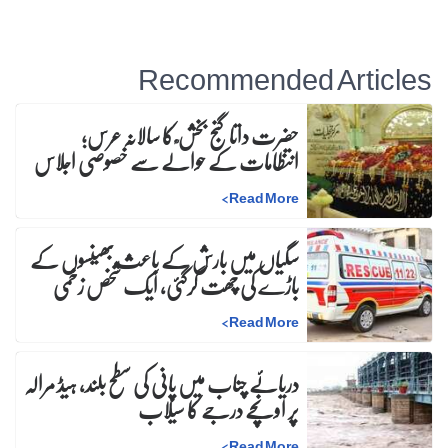
Recommended Articles
حضرت داتا گنج بخش ؒ کا سالانہ عرس;
انتظامات کے حوالے سے خصوصی اجلاس
>
Read More
سگیاں میں بارش کے باعث بھینسوں کے
باڑے کی چھت گرگئی، ایک شخص زخمی
>
Read More
دریائے چناب میں پانی کی سطح بلند، ہیڈ مرالہ
پر اونچے درجے کا سیلاب
>
Read More