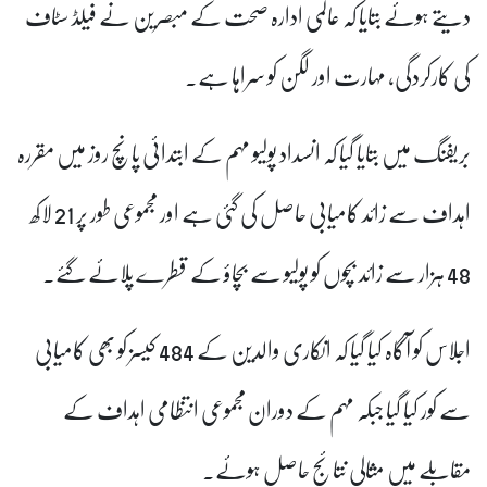
دیتے ہوئے بتایا کہ عالمی ادارہ صحت کے مبصرین نے فیلڈ سٹاف
کی کارکردگی، مہارت اور لگن کو سراہا ہے۔
بریفنگ میں بتایا گیا کہ انسداد پولیو مہم کے ابتدائی پانچ روز میں مقررہ
اہداف سے زائد کامیابی حاصل کی گئی ہے اور مجموعی طور پر 21 لاکھ
48 ہزار سے زائد بچوں کو پولیو سے بچاؤ کے قطرے پلائے گئے۔
اجلاس کو آگاہ کیا گیا کہ انکاری والدین کے 484 کیسز کو بھی کامیابی
سے کور کیا گیا جبکہ مہم کے دوران مجموعی انتظامی اہداف کے
مقابلے میں مثالی نتائج حاصل ہوئے۔