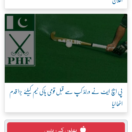
پی ایچ ایف نے ورلڈ کپ سے قبل قومی ہاکی ٹیم کیلئے بڑا قدم
اٹھا لیا
پھلوں کے ریٹس