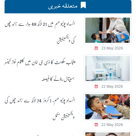
متعلقہ خبریں
انسداد پولیو مہم میں 21 لاکھ 48 ہزار سے زائد بچوں
کی ویکسینیشن
23 May 2026
پنجاب حکومت کا ڈی جی خان میں کلثوم نواز کینسر
ہسپتال بنانے کا فیصلہ
22 May 2026
انسدادِ پولیو مہم، 1 کروڑ 74 لاکھ سے زائد بچوں کی
ویکسینیشن مکمل
22 May 2026