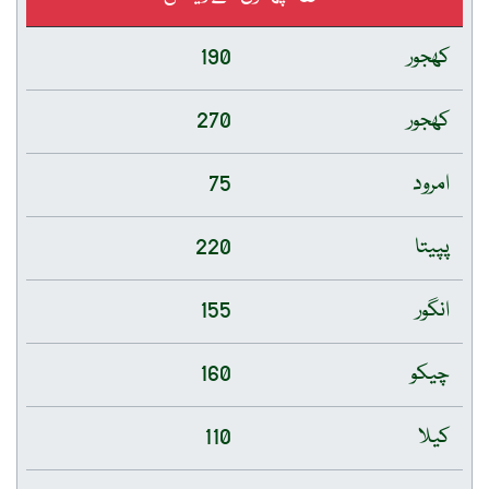
کھجور
190
کھجور
270
امرود
75
پپیتا
220
انگور
155
چیکو
160
کیلا
110