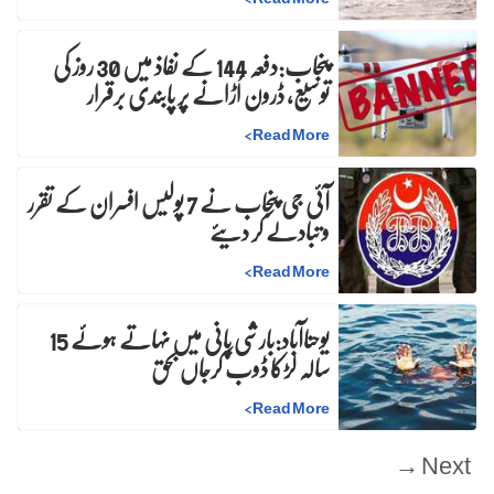
پنجاب:دفعہ 144 کے نفاذ میں 30 روز کی
توسیع، ڈرون اُڑانے پر پابندی برقرار
>
Read More
آئی جی پنجاب نے 7 پولیس افسران کے تقرر
و تبادلے کر دیئے
>
Read More
یوحناآباد:بارشی پانی میں نہاتے ہوئے 15
سالہ لڑکا ڈوب کرجاں بحق
>
Read More
Next →