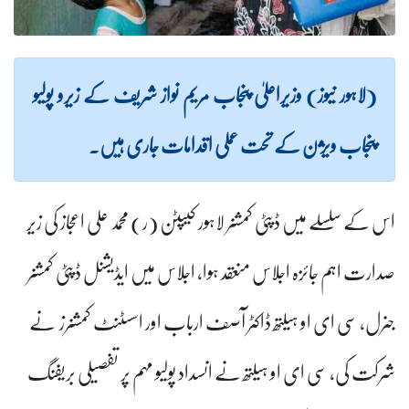
(لاہور نیوز) وزیراعلیٰ پنجاب مریم نواز شریف کے زیرو پولیو
پنجاب ویژن کے تحت عملی اقدامات جاری ہیں۔
اس کے سلسلے میں ڈپٹی کمشنر لاہور کیپٹن (ر) محمد علی اعجاز کی زیر
صدارت اہم جائزہ اجلاس منعقد ہوا، اجلاس میں ایڈیشنل ڈپٹی کمشنر
جنرل، سی ای او ہیلتھ ڈاکٹر آصف ارباب اور اسسٹنٹ کمشنرز نے
شرکت کی، سی ای او ہیلتھ نے انسداد پولیو مہم پر تفصیلی بریفنگ