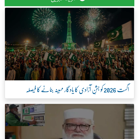
اگست 2026 کو جشنِ آزادی کا یادگار مہینہ بنانے کا فیصلہ