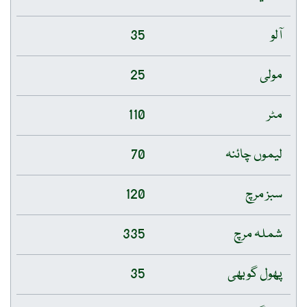
آلو
35
مولی
25
مٹر
110
لیموں چائنہ
70
سبز مرچ
120
شملہ مرچ
335
پھول گوبھی
35