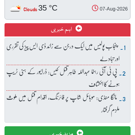
35 °C
Clouds
07-Aug-2026
اہم خبریں
پنجاب پولیس میں ایک درجن سے زائد ڈی ایس پیز کی تقرری
اور تبادلے
پی ٹی آئی رہنما عبداللہ طاہر قتل کیس: ڈرائیور کے ہنی ٹریپ
ہونے کا انکشاف
مانگا منڈی: موبائل شاپ پر فائرنگ، اقدام قتل میں ملوث
ملزم گرفتار
مزید خبریں