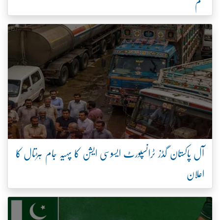
حکم
آل پاکستان گڈز ٹرانسپورٹ ایسوسی ایشن کا پہیہ جام ہڑتال کا
اعلان