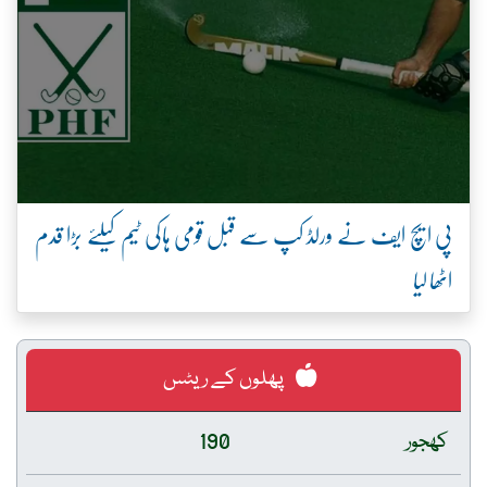
پی ایچ ایف نے ورلڈ کپ سے قبل قومی ہاکی ٹیم کیلئے بڑا قدم
اٹھا لیا
پھلوں کے ریٹس
کھجور
190