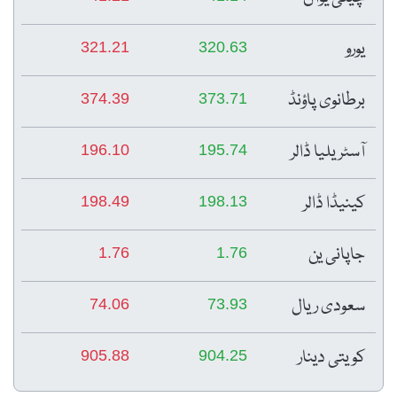
یورو
321.21
320.63
برطانوی پاؤنڈ
374.39
373.71
آسٹریلیا ڈالر
196.10
195.74
کینیڈا ڈالر
198.49
198.13
جاپانی ین
1.76
1.76
سعودی ریال
74.06
73.93
کویتی دینار
905.88
904.25