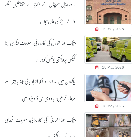
لاہور جنرل ہسپتال کے ڈاکٹرز نے مقناطیس نگلنے
والے بچے کی جان بچا لی
19 May 2026
پنجاب فوڈ اتھارٹی کی کارروائی، معروف بیکری اینڈ
کیکس پروڈکشن یونٹس کو جرمانہ
19 May 2026
پاکستان میں سالانہ 4 لاکھ افراد ہائی بلڈ پریشر سے
مرجاتے ہیں: پرو وی سی ڈاؤ یونیورسٹی
18 May 2026
پنجاب فوڈ اتھارٹی کی کارروائی، معروف بیکری
یونٹ کی پروڈکشن بند