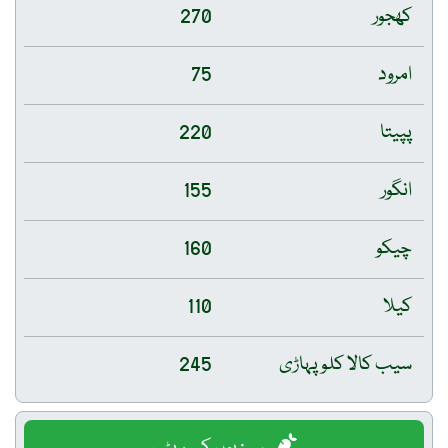
کھجور
270
امرود
75
پپیتا
220
انگور
155
چیکو
160
کیلا
110
سیب کالا کلو پہاڑی
245
سبزیوں کے ریٹس