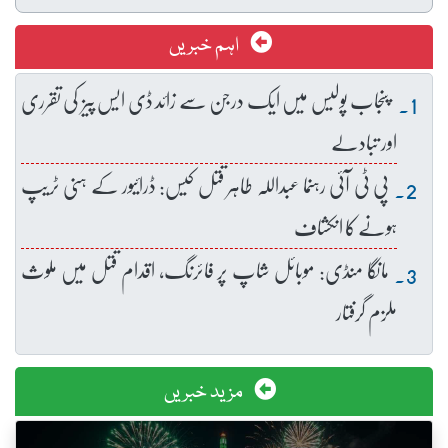
اہم خبریں
پنجاب پولیس میں ایک درجن سے زائد ڈی ایس پیز کی تقرری
اور تبادلے
پی ٹی آئی رہنما عبداللہ طاہر قتل کیس: ڈرائیور کے ہنی ٹریپ
ہونے کا انکشاف
مانگا منڈی: موبائل شاپ پر فائرنگ، اقدام قتل میں ملوث
ملزم گرفتار
مزید خبریں