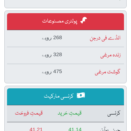
پولٹری مصنوعات
انڈے فی درجن
268 روپے
زندہ مرغی
328 روپے
گوشت مرغی
475 روپے
کرنسی مارکیٹ
کرنسی
قیمتِ خرید
قیمتِ فروخت
چینی یوآن
41.21
41.14