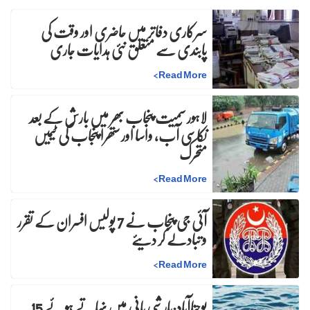
سرکاری دفاتر میں حاضری اور وقت کی
پابندی سے متعلق نئی ہدایات جاری
>
Read More
لاہور سمیت پنجاب بھر میں بارش کے بعد
نکاسی آب، واسا اور ستھرا پنجاب کی ٹیمیں
متحرک
>
Read More
آئی جی پنجاب نے 7 پولیس افسران کے تقرر
و تبادلے کر دیئے
>
Read More
یوحناآباد:بارشی پانی میں نہاتے ہوئے 15