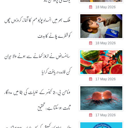
18 May 2026
ملک بھر میں انسدادِ پولیو مہم کا آغاز، کروڑوں بچوں
کو قطرے پلانے کا ہدف
18 May 2026
سائنسدانوں نے تربوز کھانے سے ہونے والا حیران
کن فائدہ دریافت کرلیا
17 May 2026
وٹامن بی-2 کینسر کے خلیات کی بقا میں مددگار
ثابت ہو سکتا ہے: تحقیق
17 May 2026
پنجاب ہیلتھ کیئر کمیشن کی کارروائیاں، 589 اتائیت