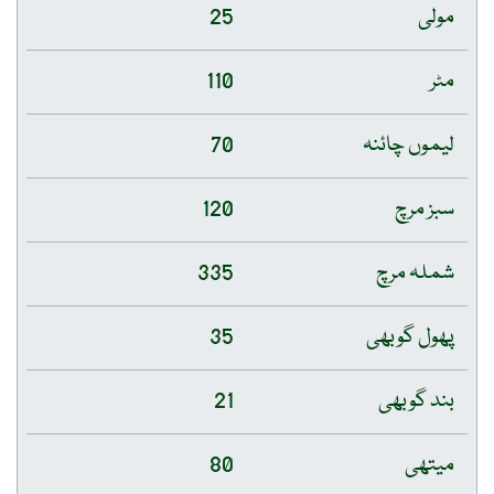
مولی
25
مٹر
110
لیموں چائنہ
70
سبز مرچ
120
شملہ مرچ
335
پھول گوبھی
35
بند گوبھی
21
میتھی
80