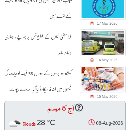
کے اڈے سیل
17 May 2026
فوڈ سیفٹی ٹیموں کے فوڈ یونٹس پر چھاپے، بھاری
جرمانہ عائد
16 May 2026
گزشتہ دو برسوں کے دوران 55 فیصد ادویات کی
قیمتوں میں اضافہ ریکارڈ کیا گیا، سروے رپورٹ
15 May 2026
آج کا موسم
28 °C
Clouds
08-Aug-2026