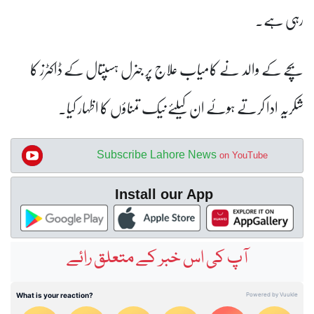
رہی ہے۔
بچے کے والد نے کامیاب علاج پر جنرل ہسپتال کے ڈاکٹرز کا
شکریہ ادا کرتے ہوئے ان کیلئے نیک تمناؤں کا اظہار کیا۔
Subscribe Lahore News
on YouTube
Install our App
آپ کی اس خبر کے متعلق رائے