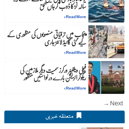
سالہ لڑکا ڈوب کرجاں بحق
>
Read More
پنجاب میں ترقیاتی منصوبوں کی منظوری کے
لیے نئی گائیڈ لائنز جاری
>
Read More
فیملی ویلفیئر ورکرز سمیت دیگر ملازمین کی
ریگولرائزیشن بارے درخواستیں منظور
>
Read More
Next →
متعلقہ خبریں