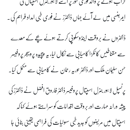
خراب ہونے پر والد فوری طور پر اسے لاہور جنرل ہسپتال کی
ایمرجنسی میں لے آئے جہاں ڈاکٹرز نے فوری طبی امداد فراہم کی۔
ڈاکٹروں نے بروقت اینڈوسکوپی کرتے ہوئے بچے کے معدے
سے مقناطیس کا ٹکڑا کامیابی سے نکال لیا، یہ پیچیدہ پروسیجر پروفیسر
حسن سلیمان ملک اور ڈاکٹر حوریہ رحمان نے کامیابی سے مکمل کیا۔
پرنسپل لاہور جنرل ہسپتال پروفیسر ڈاکٹر فاروق افضل نے ڈاکٹرز کی
پیشہ ورانہ مہارت اور بروقت اقدامات کو سراہتے ہوئے کہا کہ
ہسپتال میں مریضوں کو جدید طبی سہولیات کی فراہمی یقینی بنائی جا