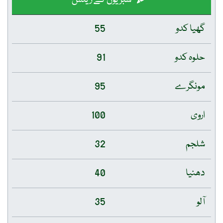
گھیا کدو
55
حلوہ کدو
91
مونگرے
95
اروی
100
شلجم
32
دھنیا
40
آلو
35