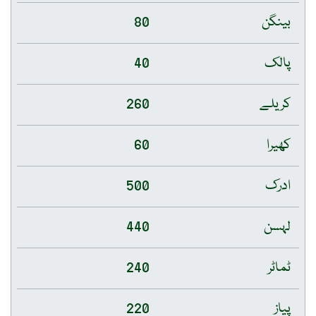
بینگن
80
پالک
40
کریلے
260
کھیرا
60
ادرک
500
لہسن
440
ٹماٹر
240
پیاز
220