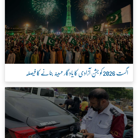
اگست 2026 کو جشنِ آزادی کا یادگار مہینہ بنانے کا فیصلہ