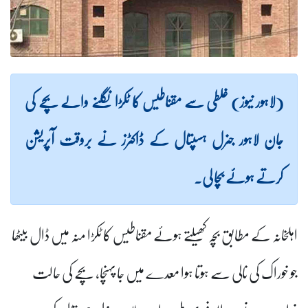
(لاہور نیوز) غلطی سے مقناطیس کا ٹکڑا نگلنے والے بچے کی
جان لاہور جنرل ہسپتال کے ڈاکٹرز نے بروقت آپریشن
کرتے ہوئے بچا لی۔
اہلخانہ کے مطابق بچہ کھیلتے ہوئے مقناطیس کا ٹکڑا منہ میں ڈال بیٹھا
جو خوراک کی نالی سے ہوتا ہوا معدے میں جا پہنچا، بچے کی حالت