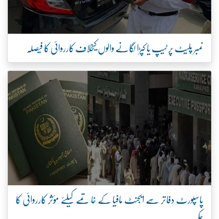
نمبر پلیٹ پر ٹیپ یا کپڑا لگانے والوں کیخلاف کارروائی کا فیصلہ
پاسپورٹ دفاتر سے ایجنٹ مافیا کے خاتمے کیلئے مؤثر کارروائی کا