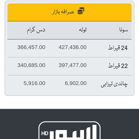
صرافہ بازار
سونا
تولہ
دس گرام
24 قیراط
366,457.00
427,436.00
22 قیراط
340,685.00
397,477.00
چاندی تیزابی
5,916.00
6,902.00