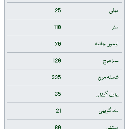
مولی
25
مٹر
110
لیموں چائنہ
70
سبز مرچ
120
شملہ مرچ
335
پھول گوبھی
35
بند گوبھی
21
میتھی
80