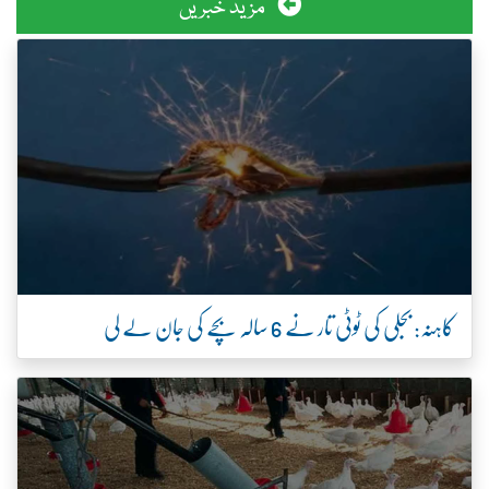
مزید خبریں
کاہنہ: بجلی کی ٹوٹی تار نے 6 سالہ بچے کی جان لے لی