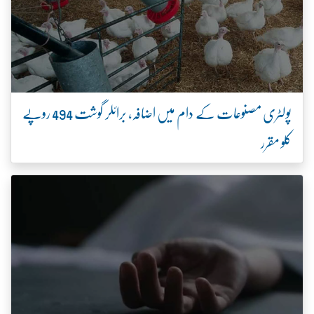
پولٹری مصنوعات کے دام میں اضافہ، برائلر گوشت 494 روپے
کلو مقرر