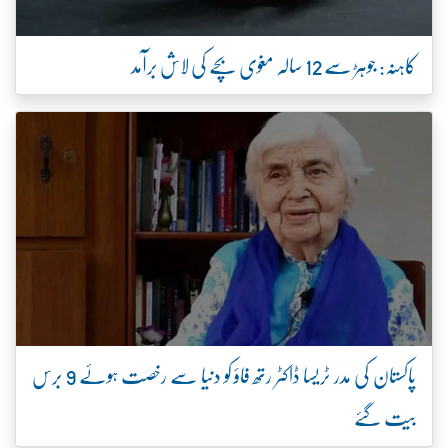
کاہنہ: جوہڑ سے 12 سالہ مغوی بچے کی لاش برآمد
پاکستان کی مدر ٹریسا ڈاکٹر رتھ فاؤ کو دنیا سے رخصت ہوئے 9 برس
بیت گئے