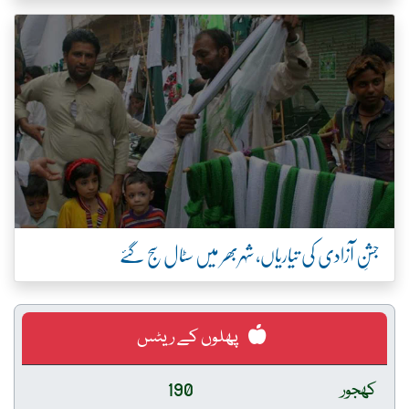
جشنِ آزادی کی تیاریاں، شہربھر میں سٹال سج گئے
پھلوں کے ریٹس
کھجور
190