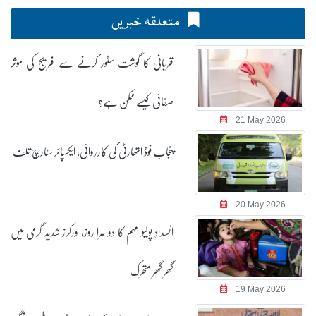
متعلقہ خبریں
قربانی کا گوشت سٹور کرنے سے فریج کی موثر
صفائی کیسے ممکن ہے؟
21 May 2026
پنجاب فوڈ اتھارٹی کی کارروائی، ایکسپائر سٹارچ تلف
20 May 2026
انسدادِ پولیو مہم کا دوسرا روز، ورکرز شدید گرمی میں
گھر گھر متحرک
19 May 2026