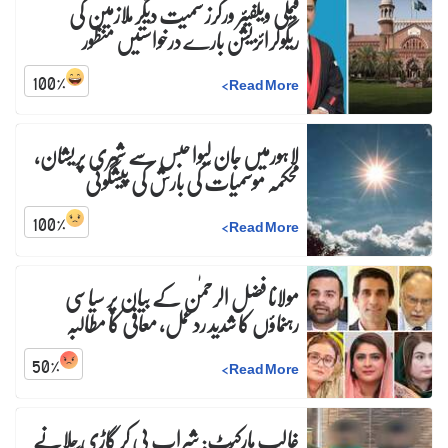
فیملی ویلفیئر ورکرز سمیت دیگر ملازمین کی
ریگولرائزیشن بارے درخواستیں منظور
100
%
>
Read More
لاہورمیں جان لیوا حبس سے شہری پریشان،
محکمہ موسمیات کی بارش کی پیشگوئی
100
%
>
Read More
مولانا فضل الرحمٰن کے بیان پر سیاسی
رہنماؤں کا شدید ردعمل، معافی کا مطالبہ
50
%
>
Read More
غالب مارکیٹ: شراب پی کر گاڑی چلانے