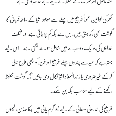
مند ماحول اور خوراک کے تحفظ کے لیے بے حد ضروری ہے۔
گھر کی خواتین عموماً فریج میں پہلے سے موجود اشیا کے ساتھ قربانی کا
گوشت بھی رکھ دیتی ہیں، جس سے جگہ کم پڑ جاتی ہے اور مختلف
غذاؤں کی بو ایک دوسرے میں شامل ہونے لگتی ہے۔ اس لیے
بہتر ہے کہ عید سے چند دن پہلے فریج اور فریزر کو اچھی طرح خالی
کرکے غیر ضروری یا زائد المیعاد اشیا نکال دی جائیں تاکہ گوشت محفوظ
رکھنے کے لیے مناسب جگہ بن سکے۔
فریج کی اندرونی صفائی کے لیے نیم گرم پانی میں ہلکا صابن، لیموں