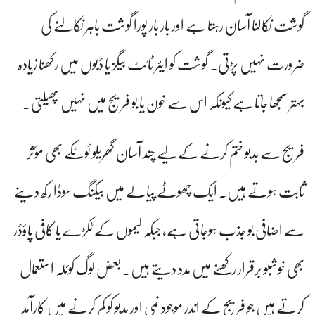
گوشت نکالنا آسان رہتا ہے اور بار بار پورا گوشت باہر نکالنے کی
ضرورت نہیں پڑتی۔ گوشت کو ایئر ٹائٹ بیگز یا ڈبوں میں رکھنا زیادہ
بہتر سمجھا جاتا ہے کیونکہ اس سے خون یا بو فریج میں نہیں پھیلتی۔
فریج سے بدبو ختم کرنے کے لیے چند آسان گھریلو ٹوٹکے بھی مؤثر
ثابت ہوتے ہیں۔ ایک چھوٹے پیالے میں بیکنگ سوڈا رکھ دینے
سے اضافی بو جذب ہوجاتی ہے، جبکہ لیموں کے ٹکڑے یا کافی پاؤڈر
بھی خوشبو برقرار رکھنے میں مدد دیتے ہیں۔ بعض لوگ کوئلہ استعمال
کرتے ہیں جو فریج کے اندر موجود نمی اور بدبو کو کم کرنے میں کارآمد