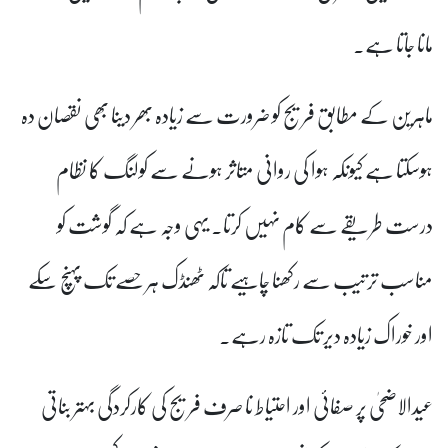
مانا جاتا ہے۔
ماہرین کے مطابق فریج کو ضرورت سے زیادہ بھر دینا بھی نقصان دہ
ہوسکتا ہے کیونکہ ہوا کی روانی متاثر ہونے سے کولنگ کا نظام
درست طریقے سے کام نہیں کرتا۔ یہی وجہ ہے کہ گوشت کو
مناسب ترتیب سے رکھنا چاہیے تاکہ ٹھنڈک ہر حصے تک پہنچ سکے
اور خوراک زیادہ دیر تک تازہ رہے۔
عیدالاضحیٰ پر صفائی اور احتیاط نا صرف فریج کی کارکردگی بہتر بناتی