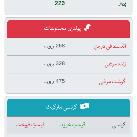
پیاز
220
پولٹری مصنوعات
انڈے فی درجن
268 روپے
زندہ مرغی
328 روپے
گوشت مرغی
475 روپے
کرنسی مارکیٹ
کرنسی
قیمتِ خرید
قیمتِ فروخت