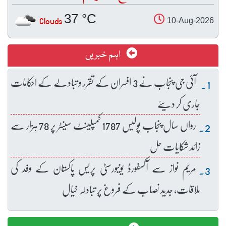
37 °C
Clouds
10-Aug-2026
اہم خبریں
آئی جی پنجاب نے 3 افسران کے تقرر و تبادلے کے احکامات
جاری کر دیئے
رواں سال پنجاب پولیس 1787 کمپلینٹ سینٹر پر 78 ہزار سے
زائد شکایات حل
مریم نواز سے آکسفورڈ یونیورسٹی پریس پاکستان کے وفد کی
ملاقات، جدید نصاب کے فروغ پر تبادلہ خیال