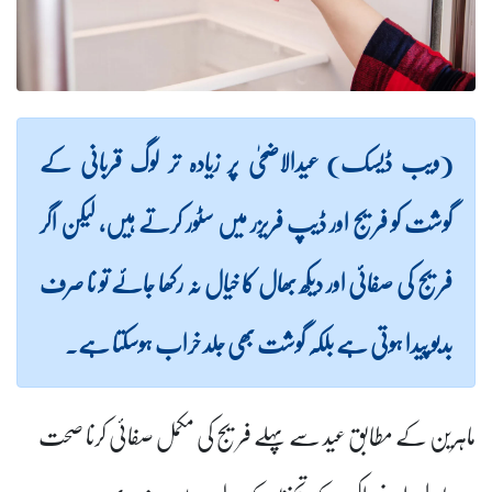
(ویب ڈیسک) عیدالاضحیٰ پر زیادہ تر لوگ قربانی کے
گوشت کو فریج اور ڈیپ فریزر میں سٹور کرتے ہیں، لیکن اگر
فریج کی صفائی اور دیکھ بھال کا خیال نہ رکھا جائے تو نا صرف
بدبو پیدا ہوتی ہے بلکہ گوشت بھی جلد خراب ہوسکتا ہے۔
ماہرین کے مطابق عید سے پہلے فریج کی مکمل صفائی کرنا صحت