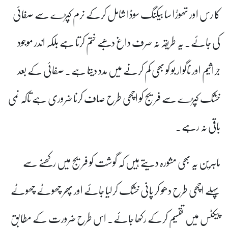
کا رس اور تھوڑا سا بیکنگ سوڈا شامل کرکے نرم کپڑے سے صفائی
کی جائے۔ یہ طریقہ نہ صرف داغ دھبے ختم کرتا ہے بلکہ اندر موجود
جراثیم اور ناگوار بو کو بھی کم کرنے میں مدد دیتا ہے۔ صفائی کے بعد
خشک کپڑے سے فریج کو اچھی طرح صاف کرنا ضروری ہے تاکہ نمی
باقی نہ رہے۔
ماہرین یہ بھی مشورہ دیتے ہیں کہ گوشت کو فریج میں رکھنے سے
پہلے اچھی طرح دھو کر پانی خشک کرلیا جائے اور پھر چھوٹے چھوٹے
پیکٹس میں تقسیم کرکے رکھا جائے۔ اس طرح ضرورت کے مطابق