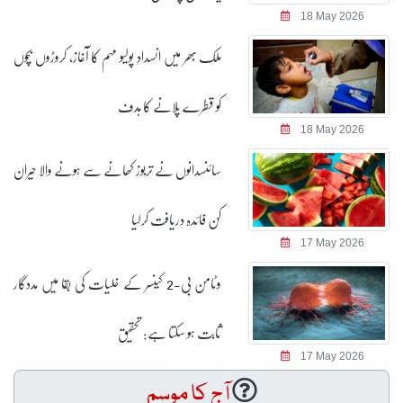
18 May 2026
ملک بھر میں انسدادِ پولیو مہم کا آغاز، کروڑوں بچوں
کو قطرے پلانے کا ہدف
18 May 2026
سائنسدانوں نے تربوز کھانے سے ہونے والا حیران
کن فائدہ دریافت کرلیا
17 May 2026
وٹامن بی-2 کینسر کے خلیات کی بقا میں مددگار
ثابت ہو سکتا ہے: تحقیق
17 May 2026
آج کا موسم