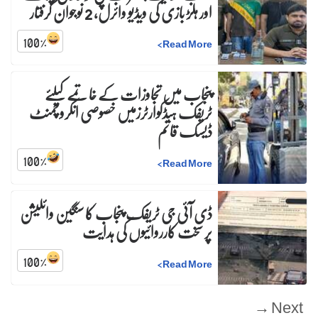
اور ہلڑ بازی کی ویڈیو وائرل، 2 نوجوان گرفتار
100
%
>
Read More
پنجاب میں تجاوزات کے خاتمے کیلئے
ٹریفک ہیڈکوارٹرزمیں خصوصی انکروچمنٹ
ڈیسک قائم
100
%
>
Read More
ڈی آئی جی ٹریفک پنجاب کا سنگین وائلیشن
پر سخت کارروائیوں کی ہدایت
100
%
>
Read More
Next →