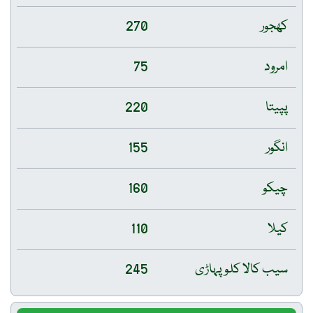
کھجور
270
امرود
75
پپیتا
220
انگور
155
چیکو
160
کیلا
110
سیب کالا کلو پہاڑی
245