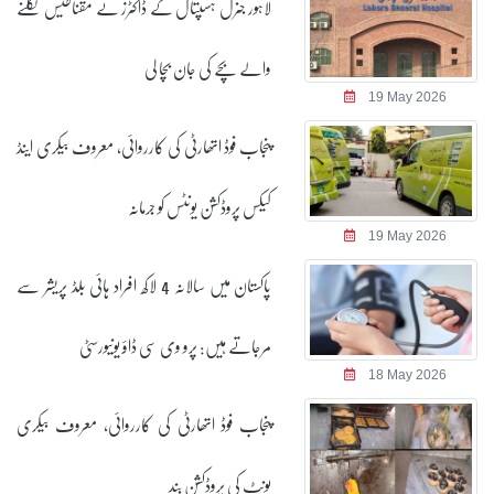
لاہور جنرل ہسپتال کے ڈاکٹرز نے مقناطیس نگلنے
والے بچے کی جان بچا لی
19 May 2026
پنجاب فوڈ اتھارٹی کی کارروائی، معروف بیکری اینڈ
کیکس پروڈکشن یونٹس کو جرمانہ
19 May 2026
پاکستان میں سالانہ 4 لاکھ افراد ہائی بلڈ پریشر سے
مرجاتے ہیں: پرو وی سی ڈاؤ یونیورسٹی
18 May 2026
پنجاب فوڈ اتھارٹی کی کارروائی، معروف بیکری
یونٹ کی پروڈکشن بند