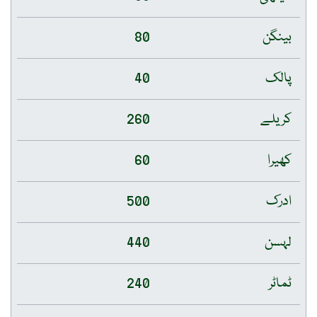
بینگن
80
پالک
40
کریلے
260
کھیرا
60
ادرک
500
لہسن
440
ٹماٹر
240