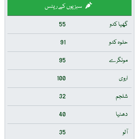
سبزیوں کے ریٹس
گھیا کدو
55
حلوہ کدو
91
مونگرے
95
اروی
100
شلجم
32
دھنیا
40
آلو
35