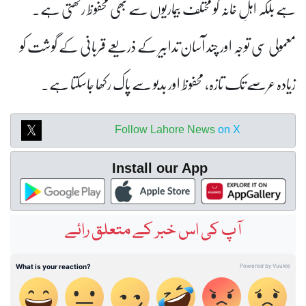
ہے بلکہ اہلِ خانہ کو مختلف بیماریوں سے بھی محفوظ رکھتی ہے۔
معمولی سی توجہ اور چند آسان تدابیر کے ذریعے قربانی کے گوشت کو
زیادہ عرصے تک تازہ، محفوظ اور بدبو سے پاک رکھا جاسکتا ہے۔
Follow Lahore News
on X
Install our App
آپ کی اس خبر کے متعلق رائے