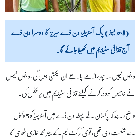
(لاہور نیوز) پاک آسٹریلیا ون ڈے سیریز کا دوسرا ون ڈے
آج قذافی سٹیڈیم میں کھیلا جائے گا۔
دونوں ٹیمیں سہ پہر ساڑھے چار بجے ان ایکشن ہوں گی، دونوں ٹیموں
نے خامیوں کو دور کرنے کیلئے قذافی سٹیڈیم میں پریکٹس کی۔
واضح رہے کہ پاکستان نے پہلے ون ڈے میں آسٹریلیا کو 5 وکٹوں
سے شکست دی تھی، قومی کرکٹ ٹیم کے بیٹر محمد غازی غوری کا