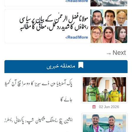
>
Read More
مولانا فضل الرحمٰن کے بیان پر سیاسی
رہنماؤں کا شدید ردعمل، معافی کا مطالبہ
>
Read More
Next →
متعلقہ خبریں
پاک آسٹریلیا ون ڈے سیریز کا دوسرا میچ آج کھیلا
جائے گا
02 Jun 2026
ایشین بیچ ریسلنگ چیمپئن شپ: پاکستانی ریسلرز