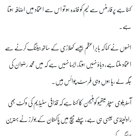
کہنا ہے پرفارمنس سے ٹیم کو فائدہ ہو تو اس سے اعتماد میں اضافہ ہوتا
ہے۔
انہوں نے کہا کہ بابراعظم جیسے کھلاڑی کے ساتھ بیٹنگ کرنے سے
اعتماد ملتا ہے، دباؤ نہیں ہوتا، ایسا نہیں ہے کہ میں محمد رضوان کی
جگہ لے رہا ہوں وہی فرسٹ چوائس ہیں۔
آسٹریلوی سپنر میتھیو کوہنیمن کا کہنا ہے کہ قذافی سٹیڈیم کی وکٹ بھی
راولپنڈی جیسی ہی ہے، پہلے میچ میں پاکستان کے بولرز نے بہترین
بولنگ کی۔