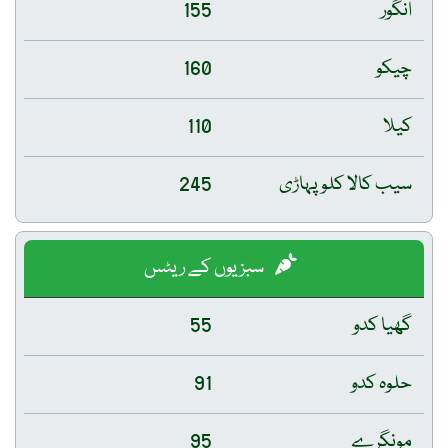
انگور
155
چیکو
160
کیلا
110
سیب کالا کلو پہاڑی
245
سبزیوں کے ریٹس
گھیا کدو
55
حلوہ کدو
91
مونگرے
95