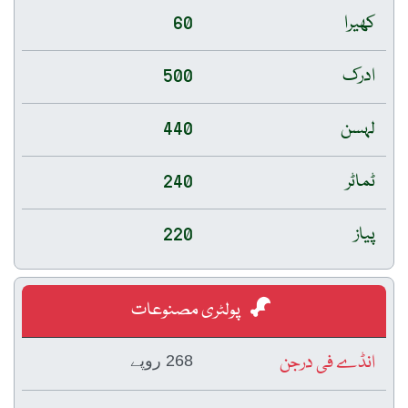
کھیرا
60
ادرک
500
لہسن
440
ٹماٹر
240
پیاز
220
پولٹری مصنوعات
انڈے فی درجن
268 روپے