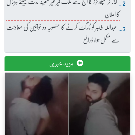
گڈز ٹرانسپورٹرز کا آج سے ملک گیر غیر معینہ مدت کیلئے ہڑتال
کا اعلان
عبداللہ طاہر کو ٹارگٹ کرنے کا منصوبہ دو خواتین کی معاونت
سے مکمل ہوا، ذرائع
مزید خبریں