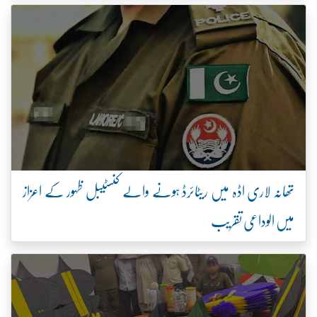
تھانہ لاری اڈہ میں ریٹائرڈ ہونے والے کنسٹیبل ظہور کے اعزاز
میں الوداعی تقریب