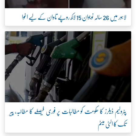
لاہور میں 26 سالہ نوجوان 15 لاکھ روپے تاوان کے لیے اغوا
پٹرولیم ڈیلرز کا حکومت کو مطالبات پر فوری فیصلے کا مطالبہ، پیر
تک کا الٹی میٹم