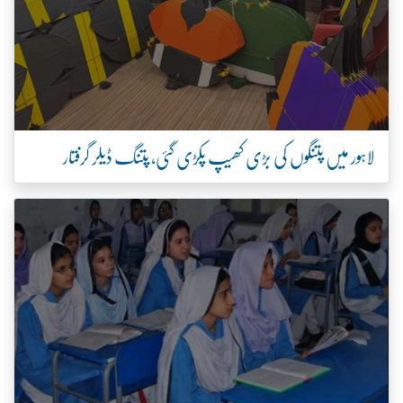
لاہور میں پتنگوں کی بڑی کھیپ پکڑی گئی، پتنگ ڈیلر گرفتار