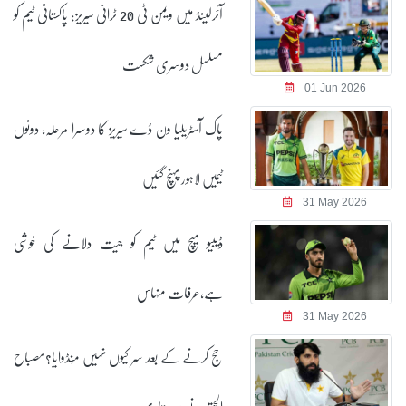
آئرلینڈ میں ویمن ٹی 20 ٹرائی سیریز: پاکستانی ٹیم کو
مسلسل دوسری شکست
01 Jun 2026
پاک آسٹریلیا ون ڈے سیریز کا دوسرا مرحلہ، دونوں
ٹیمیں لاہور پہنچ گئیں
31 May 2026
ڈیبیو میچ میں ٹیم کو جیت دلانے کی خوشی
ہے,عرفات منہاس
31 May 2026
حج کرنے کے بعد سر کیوں نہیں مُنڈوایا؟مصباح