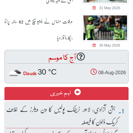
الحق نے وجہ بتادی
31 May 2026
عرفات منہاس نے ڈیبیو میچ میں 42 سالہ پرانا
ریکارڈ توڑ دیا
30 May 2026
آج کا موسم
30 °C
Clouds
08-Aug-2026
اہم خبریں
جشنِ آزادی: لاہور ٹریفک پولیس کا ون ویلرز کے خلاف
کریک ڈاؤن کا فیصلہ