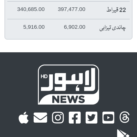
22 قیراط
340,685.00
397,477.00
چاندی تیزابی
5,916.00
6,902.00