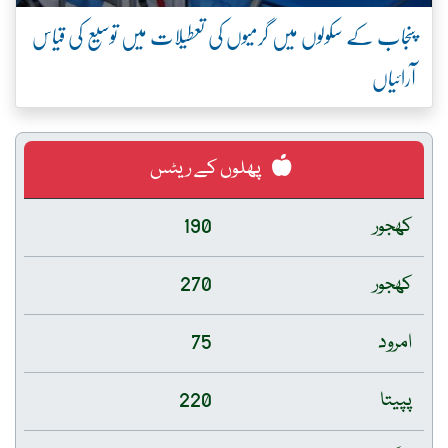
پنجاب کے سکولوں میں گرمیوں کی تعطیلات میں توسیع کی قیاس
آرائیاں
پھلوں کے ریٹس
کھجور
190
کھجور
270
امرود
75
پپیتا
220