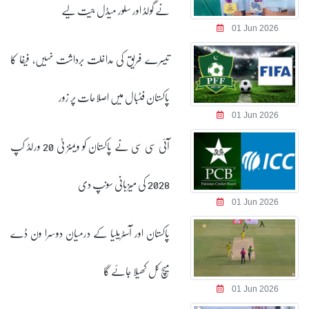
نے گولڈ اور سلور میڈل جیت لیے
01 Jun 2026
تیسرے فریق کی مداخلت برداشت نہیں، فیفا کا
پاکستان فٹبال میں اصلاحات پر زور
01 Jun 2026
آئی سی سی نے پاکستان کو ویمنز ٹی 20 ورلڈ کپ
2028 کی میزبانی سونپ دی
01 Jun 2026
پاکستان اور آسٹریلیا کے درمیان دوسرا ون ڈے
میچ کل کھیلا جائے گا
01 Jun 2026