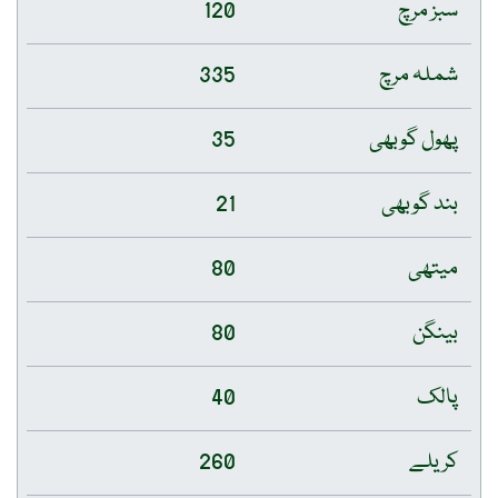
سبز مرچ
120
شملہ مرچ
335
پھول گوبھی
35
بند گوبھی
21
میتھی
80
بینگن
80
پالک
40
کریلے
260