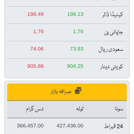
کینیڈا ڈالر
198.49
198.13
جاپانی ین
1.76
1.76
سعودی ریال
74.06
73.93
کویتی دینار
905.88
904.25
صرافہ بازار
سونا
تولہ
دس گرام
24 قیراط
366,457.00
427,436.00