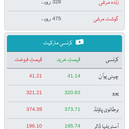
زندہ مرغی
328 روپے
گوشت مرغی
475 روپے
کرنسی مارکیٹ
کرنسی
قیمتِ خرید
قیمتِ فروخت
چینی یوآن
41.21
41.14
یورو
321.21
320.63
برطانوی پاؤنڈ
374.39
373.71
آسٹریلیا ڈالر
196.10
195.74