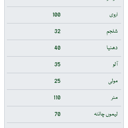
اروی
100
شلجم
32
دھنیا
40
آلو
35
مولی
25
مٹر
110
لیموں چائنہ
70