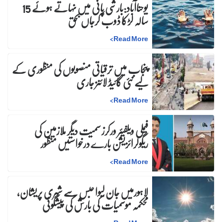
یوحناآباد:بارشی پانی میں نہاتے ہوئے 15
سالہ لڑکا ڈوب کرجاں بحق
>
Read More
پنجاب میں ترقیاتی منصوبوں کی منظوری کے
لیے نئی گائیڈ لائنز جاری
>
Read More
فیملی ویلفیئر ورکرز سمیت دیگر ملازمین کی
ریگولرائزیشن بارے درخواستیں منظور
>
Read More
لاہورمیں جان لیوا حبس سے شہری پریشان،
محکمہ موسمیات کی بارش کی پیشگوئی