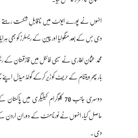
انہوں نے پورے ایونٹ میں ناقابلِ شکست رہتے ہو
دی جس کے بعد منگولیا اور چین کے ریسلرز کو بھی ہرایا
محمد عثمان لغاری نے سیمی فائنل میں قازقستان کے ر
بار پھر ویتنام کے حریف کو زیر کرکے گولڈ میڈل اپنے نا
دوسری جانب 70 کلوگرام کیٹیگری میں 
حاصل کیا، انہوں نے ٹورنامنٹ کے دوران اردن کے
دی۔