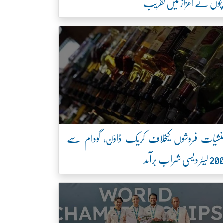
چوں کے اعزاز میں تقریب
نشیات فروشوں کیخلاف کریک ڈاؤن، گودام سے
2 لیٹر دیسی شراب برآمد