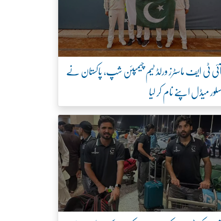
ئی ٹی ایف ماسٹرز ورلڈ ٹیم چیمپئن شپ، پاکستان نے
لور میڈل اپنے نام کر لیا