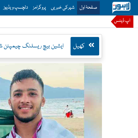
is is the main menu for Lahore News
صفحۂ اول
شہرکی خبریں
پروگرامز
دلچسپ ویڈیوز
اپ ڈیٹس
کھیل
ایشین بیچ ریسلنگ چیمپئن شپ: پاکستانی ریسلرز