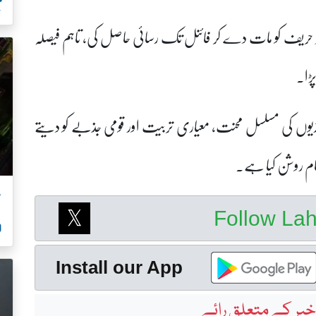
ب
 حریف کو مات دے کر فائنل تک رسائی حاصل کی، تاہم فیصلہ
پڑا۔
ھلاڑیوں کی مسلسل محنت، معیاری تربیت اور قومی جذبے کو دیتے
 نام روشن کیا ہے۔
م
Follow La
00
Install our App
بر کے متعلق رائے