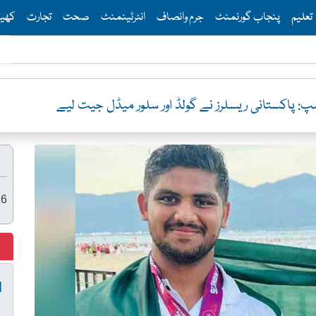
Th
تعلیم
پنجاب گورنمنٹ
جرم وانصاف
انٹرٹینمنٹ
صحت
تجارت
کھی
 نے گولڈ اور سلور میڈل جیت لیے
26