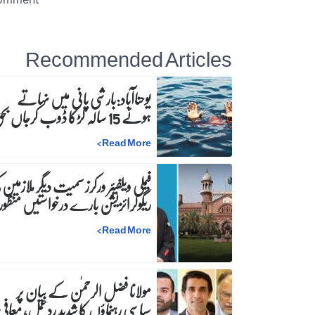
Recommended Articles
یوحناآباد:بارشی پانی میں نہاتے
ہوئے 15 سالہ لڑکا ڈوب کرجاں بحق
>
Read More
فیملی ویلفیئر ورکرز سمیت دیگر ملازمین 
ریگولرائزیشن بارے درخواستیں منظور
>
Read More
مولانا فضل الرحمٰن کے بیان پر
سیاسی رہنماؤں کا شدید ردعمل، معافی 