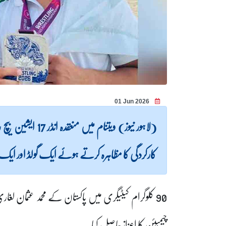
01 Jun 2026
کارکردگی کا مظاہرہ کرتے ہوئے ایک گولڈ اور ایک س
90 کلوگرام کیٹیگری میں پاکستان کے محمد عثمان 
چیمپئن کا اعزاز حاصل کیا۔