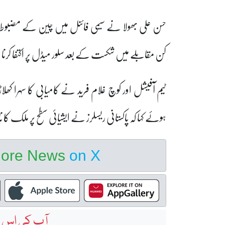
حسن علی بھولا نے سیمی فائنل میں چین کے مضبوط
کن مقابلے میں شکست کے بعد سلور میڈل پر اکتفا کرنا 
ٹیم آفیشل اور کوچ غلام فرید نے کامیابی کا سہرا ک
ہوئے کہا کہ پاکستانی ریسلرز نے ایشیائی سطح پر ملک کا
hore News
on X
آپ کی اس خ