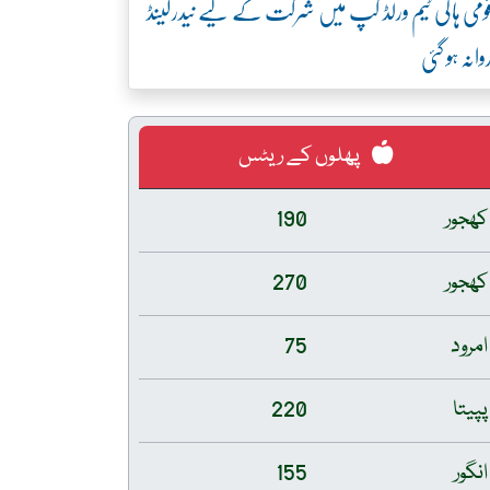
ومی ہاکی ٹیم ورلڈ کپ میں شرکت کے لیے نیدرلینڈ
وانہ ہو گئی
پھلوں کے ریٹس
کھجور
190
کھجور
270
امرود
75
پپیتا
220
انگور
155