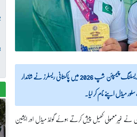
(لاہور نیوز) ویتنام میں منعقدہ انڈر 17 ایشین بیچ ریسلنگ چیمپئن شپ 2026 میں پاکستانی ریسلرز نے شاندار
لور میڈل اپنے نام کر لیا۔
لغاری نے غیرمعمولی کھیل پیش کرتے ہوئے گولڈ میڈل اور ایشین