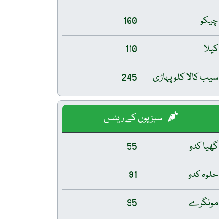
چیکو
160
کیلا
110
سیب کالا کلو پہاڑی
245
سبزیوں کے ریٹس
گھیا کدو
55
حلوہ کدو
91
مونگرے
95