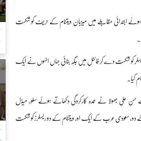
ئے ابتدائی مقابلے میں میزبان ویتنام کے حریف کو شکست
’
۔
ش
یسلر کو شکست دے کر فائنل میں جگہ بنائی جہاں انہوں نے ایک
م کیا۔
پاکستان کے حسن علی بھولا نے عمدہ کارکردگی دکھاتے ہوئے سلور میڈل
 دو، سعودی عرب کے ایک اور ویتنام کے دو ریسلرز کو شکست
م