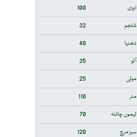
اروی
100
شلجم
32
دھنیا
40
آلو
35
مولی
25
مٹر
110
لیموں چائنہ
70
سبز مرچ
120