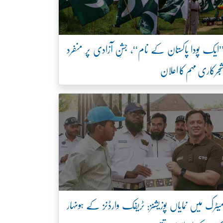
’ایک پودا پاکستان کے نام‘‘، جشنِ آزادی پر منفرد
جرکاری مہم کا اعلان
یٹرک میں نمایاں پوزیشنز: ٹریفک وارڈنز کے ہونہار