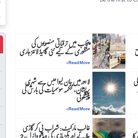
ق
ر
پنجاب میں ترقیاتی منصوبوں کی
منظوری کے لیے نئی گائیڈ لائنز جاری
>
Read More
کی
لاہورمیں جان لیوا حبس سے شہری
پریشان، محکمہ موسمیات کی بارش کی
پیشگوئی
>
Read More
غالب مارکیٹ: شراب پی کر گاڑی
کا
چلانے اور ہلڑ بازی کی ویڈیو وائرل، 2