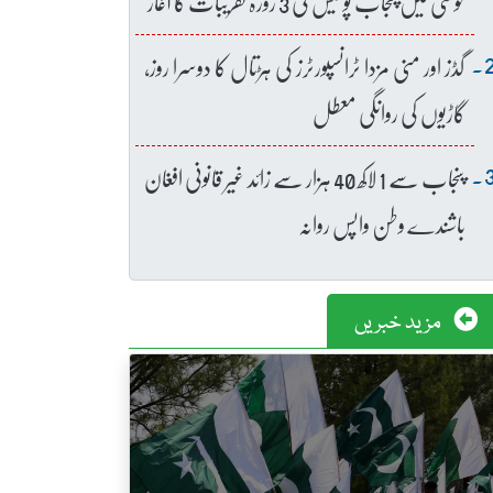
خوشی میں پنجاب پولیس کی 3 روزہ تقریبات کا آغاز
گڈز اور منی مزدا ٹرانسپورٹرز کی ہڑتال کا دوسرا روز،
گاڑیوں کی روانگی معطل
پنجاب سے 1 لاکھ 40 ہزار سے زائد غیر قانونی افغان
باشندے وطن واپس روانہ
مزید خبریں