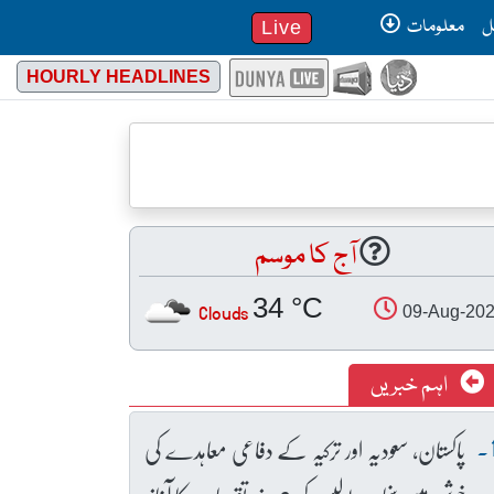
ل
معلومات
Live
HOURLY HEADLINES
آج کا موسم
34 °C
Clouds
09-Aug-20
اہم خبریں
پاکستان، سعودیہ اور ترکیہ کے دفاعی معاہدے کی