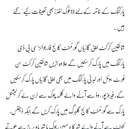
پارکنگ کے خاتمہ کےلئے 11 فوک لفٹرز بھی تعینات کیے` گئے
ہیں۔
شائقین کرکٹ اپنی گاڑیاں گورنمنٹ کالج فار بوائز’سی بی ڈی
پارکنگ میں پارک کرسکیں گے علاوہ ازیں شائقین کرکٹ سن
فورٹ ہوٹل اور لبرٹی پارکنگ میں بھی اپنی گاڑیاں پارک کرسکیں
گے، فیروزپور روڈ سے آنے والےکلمہ چوک سے ٹرن لے کر نیشنل
پارک سے گورنمنٹ کالج گلبرگ میں پارک کریں گے جبکہ ڈیفنس،
کینٹ سے آنے والے شرکاء حسین چوک یا شیر پاو برج سے ھوتے