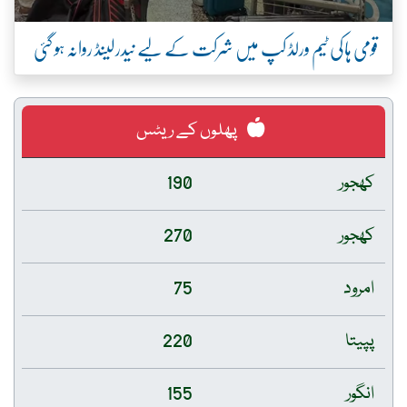
قومی ہاکی ٹیم ورلڈ کپ میں شرکت کے لیے نیدرلینڈ روانہ ہو گئی
پھلوں کے ریٹس
کھجور
190
کھجور
270
امرود
75
پپیتا
220
انگور
155