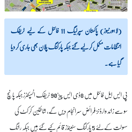
(لاہورنیوز) پاکستان سپرلیگ 11 فائنل کے لیے ٹریفک
انتظامات مکمل کر لیے گئے جبکہ پارکنگ پلان بھی جاری کر دیا
گیا ہے۔
پی ایس ایل فائنل میں 8ڈی ایس پیز’90 ٹریفک انسپکٹرز جبکہ پانچ
سو سے زائد وارڈنز فرائض سرانجام دیں گے، شائقین کرکٹ کی
سہولت کےلئے 5 پارکنگ سٹینڈز قائم کیے گئے ہیں جبکہ رانگ