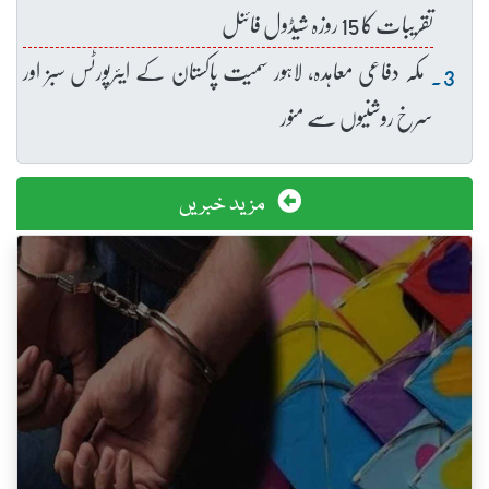
تقریبات کا 15 روزہ شیڈول فائنل
مکہ دفاعی معاہدہ، لاہور سمیت پاکستان کے ایئرپورٹس سبز اور
سرخ روشنیوں سے منور
مزید خبریں