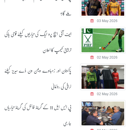
ملے گا؟
03 May 2026
ایف آئی ایچ پرو لیگ کی تیاریوں کیلئے قومی ہاکی
تربیتی کیمپ کا اعلان
02 May 2026
پاکستان اور زمباوے ویمن ون ڈے سیریز کیلئے
ٹرافی کی رونمائی
02 May 2026
پی ایس ایل 11 کے گرینڈ فائنل کی گرینڈ تیاریاں
جاری