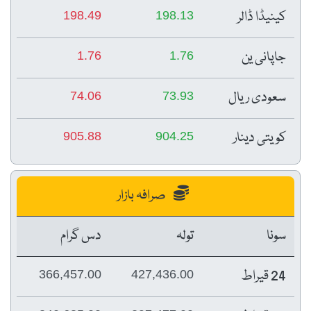
کینیڈا ڈالر
198.49
198.13
جاپانی ین
1.76
1.76
سعودی ریال
74.06
73.93
کویتی دینار
905.88
904.25
صرافہ بازار
سونا
تولہ
دس گرام
24 قیراط
366,457.00
427,436.00