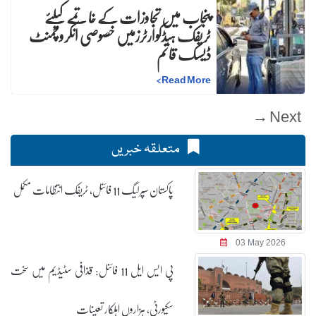
پنجاب میں تجاوزات کے خاتمے کیلئے
ٹریفک ہیڈکوارٹرزمیں خصوصی انکروچمنٹ
ڈیسک قائم
>
Read More
Next →
متعلقہ خبریں
پاکستان سپرلیگ 11 فائنل، ٹریفک انتظامات مکمل
03 May 2026
پی ایس ایل 11 فائنل: قذافی سٹیڈیم میں سخت
سکیورٹی، ہزاروں اہلکار تعینات