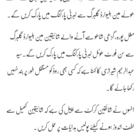
ھوئے مین بلیوارڈ گلبرگ سے لبرٹی پارکنگ میں پارک کریں گے۔
مغل پورہ، گڑھی شاھو سے آنے والے شائیقین مین بلیوارڈ گلبرگ
سے سن فورٹ ھوٹل لبرٹی پارکنگ میں پارک کریں گے۔سید
عبدالرحیم شیرازی کا کہنا ہے کہ کسی بھی روڈ کو مستقل طور پر بند نہیں
رکھا جائے گا۔
انہوں نے شائقین کرکٹ سے اپیل کی ہے کہ شائیقین کھیل سے
لطف اندوز ہونے کیلئے پولیس ہدایات پر عمل کریں۔