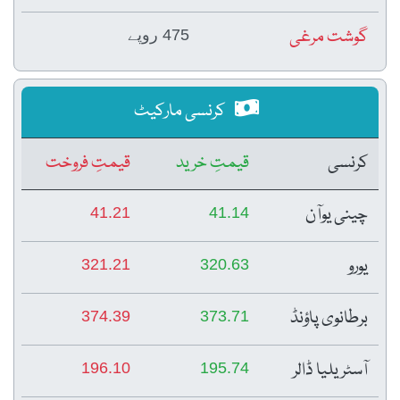
گوشت مرغی
475 روپے
کرنسی مارکیٹ
کرنسی
قیمتِ خرید
قیمتِ فروخت
چینی یوآن
41.21
41.14
یورو
321.21
320.63
برطانوی پاؤنڈ
374.39
373.71
آسٹریلیا ڈالر
196.10
195.74