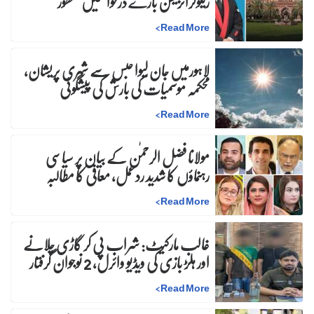
ریگولرائزیشن بارے درخواستیں منظور
>
Read More
لاہورمیں جان لیوا حبس سے شہری پریشان،
محکمہ موسمیات کی بارش کی پیشگوئی
>
Read More
مولانا فضل الرحمٰن کے بیان پر سیاسی
رہنماؤں کا شدید ردعمل، معافی کا مطالبہ
>
Read More
غالب مارکیٹ: شراب پی کر گاڑی چلانے
اور ہلڑ بازی کی ویڈیو وائرل، 2 نوجوان گرفتار
>
Read More