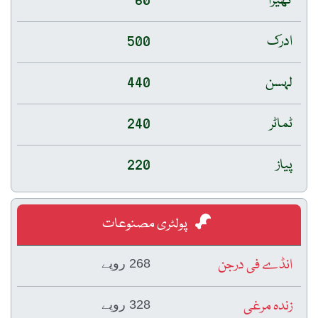
کھیرا
60
ادرک
500
لہسن
440
ٹماٹر
240
پیاز
220
پولٹری مصنوعات
انڈے فی درجن
268 روپے
زندہ مرغی
328 روپے