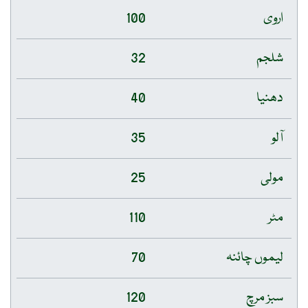
اروی
100
شلجم
32
دھنیا
40
آلو
35
مولی
25
مٹر
110
لیموں چائنہ
70
سبز مرچ
120