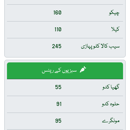
چیکو
160
کیلا
110
سیب کالا کلو پہاڑی
245
سبزیوں کے ریٹس
گھیا کدو
55
حلوہ کدو
91
مونگرے
95