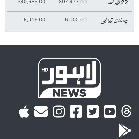
22 قیراط
340,685.00
397,477.00
چاندی تیزابی
5,916.00
6,902.00