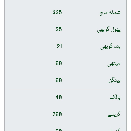
شملہ مرچ
335
پھول گوبھی
35
بند گوبھی
21
میتھی
80
بینگن
80
پالک
40
کریلے
260