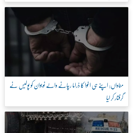
مناواں: اپنے ہی اغوا کا ڈراما رچانے والے نوجوان کو پولیس نے
گرفتار کر لیا