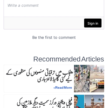
Recommended Articles
پنجاب میں ترقیاتی منصوبوں کی منظوری کے
لیے نئی گائیڈ لائنز جاری
>
Read More
فیملی ویلفیئر ورکرز سمیت دیگر ملازمین کی