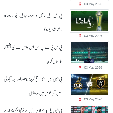
03 May 2026
پی ایس ایل فائنل کا وقت تبدیل، میچ رات 8
بجے شروع ہوگا
03 May 2026
پی سی بی نے پی ایس ایل فائنل کے میچ آفیشلز
کا اعلان کر دیا
03 May 2026
پی ایس ایل 11 کا فاتح کون؟ پشاور اور حیدر آباد کی
ٹیمیں آج فائنل میں مدمقابل
03 May 2026
پی ایس ایل 11 کا فائنل: ٹیم اور فرنچائز کو کتنا انعام