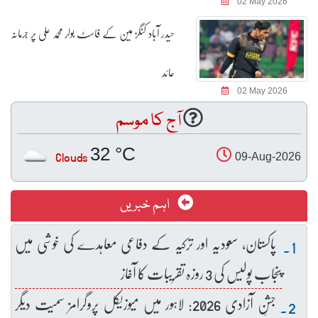
02 May 2026
حیدر آباد کنگز مین کے فاسٹ بولر محمد علی پر جرمانہ
عائد
02 May 2026
آج کا موسم
32 °C
Clouds
09-Aug-2026
اہم خبریں
پاکستان، سعودیہ اور ترکیہ کے دفاعی معاہدے کی خوشی میں
پنجاب پولیس کی 3 روزہ تقریبات کا آغاز
جشنِ آزادی 2026: لاہور میں میوزیکل پروگرامز سمیت دیگر