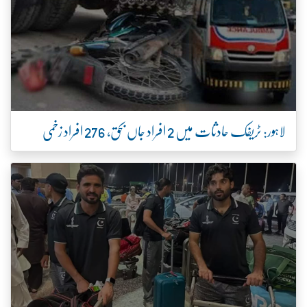
لاہور: ٹریفک حادثات میں 2 افراد جاں بحق، 276 افراد زخمی