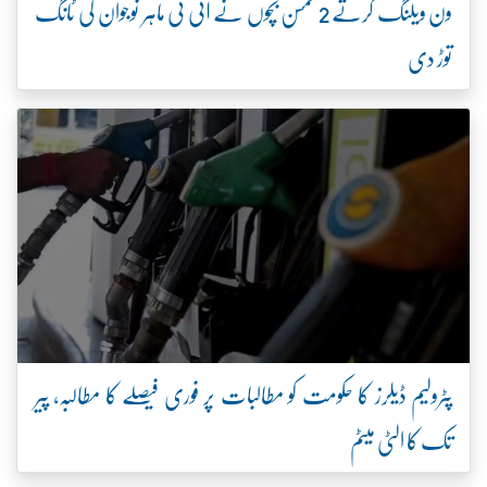
ون ویلنگ کرتے 2 کمسن بچوں نے آئی ٹی ماہر نوجوان کی ٹانگ
توڑ دی
پٹرولیم ڈیلرز کا حکومت کو مطالبات پر فوری فیصلے کا مطالبہ، پیر
تک کا الٹی میٹم