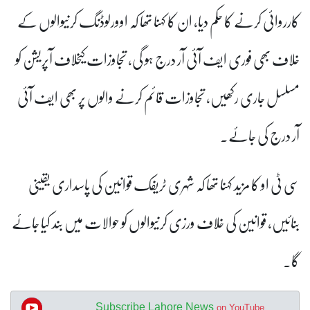
کارروائی کرنے کا حکم دیا، ان کا کہنا تھا کہ اوورلوڈنگ کرنیوالوں کے
خلاف بھی فوری ایف آئی آر درج ہو گی، تجاوزات کیخلاف آپریشن کو
مسلسل جاری رکھیں، تجاوزات قائم کرنے والوں پر بھی ایف آئی
آر درج کی جائے۔
سی ٹی او کا مزید کہنا تھا کہ شہری ٹریفک قوانین کی پاسداری یقینی
بنائیں، قوانین کی خلاف ورزی کرنیوالوں کو حوالات میں بند کیا جائے
گا۔
Subscribe Lahore News
on YouTube