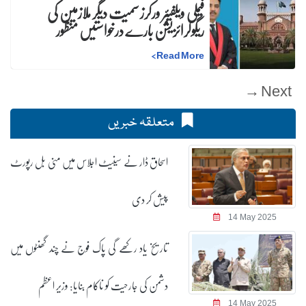
فیملی ویلفیئر ورکرز سمیت دیگر ملازمین کی
ریگولرائزیشن بارے درخواستیں منظور
>
Read More
Next →
متعلقہ خبریں
اسحاق ڈار نے سینیٹ اجلاس میں منی بل رپورٹ
پیش کر دی
14 May 2025
تاریخ یاد رکھے گی پاک فوج نے چند گھنٹوں میں
دشمن کی جارحیت کو ناکام بنایا: وزیر اعظم
14 May 2025