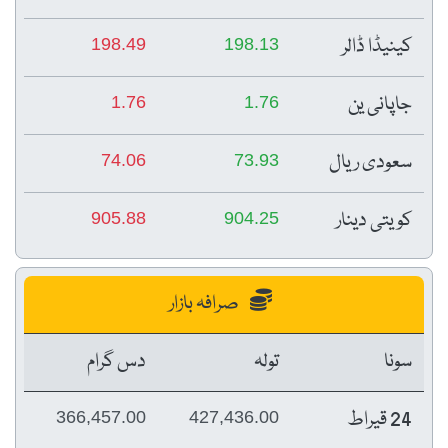
کینیڈا ڈالر
198.49
198.13
جاپانی ین
1.76
1.76
سعودی ریال
74.06
73.93
کویتی دینار
905.88
904.25
صرافہ بازار
سونا
تولہ
دس گرام
24 قیراط
366,457.00
427,436.00