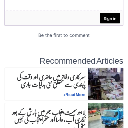
Recommended Articles
سرکاری دفاتر میں حاضری اور وقت کی
پابندی سے متعلق نئی ہدایات جاری
>
Read More
لاہور سمیت پنجاب بھر میں بارش کے بعد
نکاسی آب، واسا اور ستھرا پنجاب کی ٹیمیں
متحرک