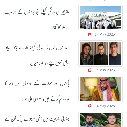
عازمین کی روانگی کیلئے حج پروازوں کے دوسرے
مرحلے کا آغاز
14 May 2025
والد عمران خان کی رہائی کیلئے ہمارے پاس زیادہ
آپشن نہیں بچے: قاسم، سلیمان
14 May 2025
پاکستان اور بھارت کے درمیان سیز فائر کا
خیرمقدم کرتے ہیں: سعودی ولی عہد
14 May 2025
بھارتی جارحیت میں زخمی ہونیوالے پاک فوج کے