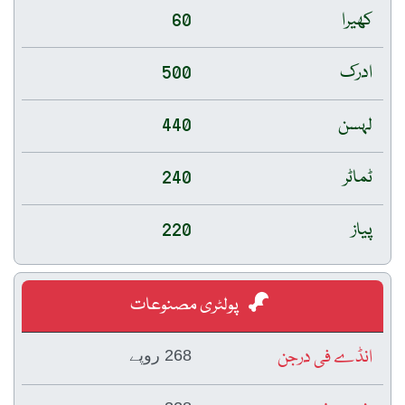
کھیرا
60
ادرک
500
لہسن
440
ٹماٹر
240
پیاز
220
پولٹری مصنوعات
انڈے فی درجن
268 روپے