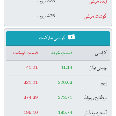
زندہ مرغی
328 روپے
گوشت مرغی
475 روپے
کرنسی مارکیٹ
کرنسی
قیمتِ خرید
قیمتِ فروخت
چینی یوآن
41.21
41.14
یورو
321.21
320.63
برطانوی پاؤنڈ
374.39
373.71
آسٹریلیا ڈالر
196.10
195.74