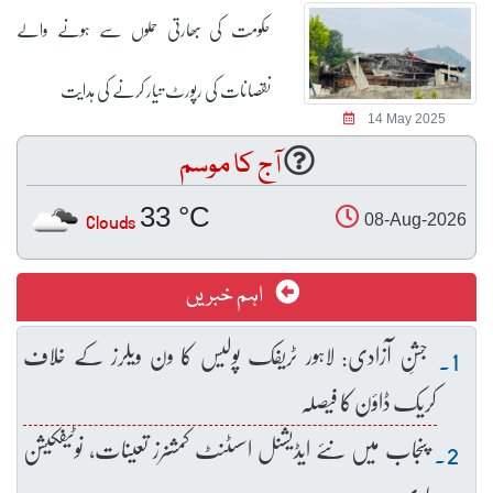
حکومت کی بھارتی حملوں سے ہونے والے
نقصانات کی رپورٹ تیار کرنے کی ہدایت
14 May 2025
آج کا موسم
33 °C
Clouds
08-Aug-2026
اہم خبریں
جشنِ آزادی: لاہور ٹریفک پولیس کا ون ویلرز کے خلاف
کریک ڈاؤن کا فیصلہ
پنجاب میں نئے ایڈیشنل اسسٹنٹ کمشنرز تعینات، نوٹیفکیشن