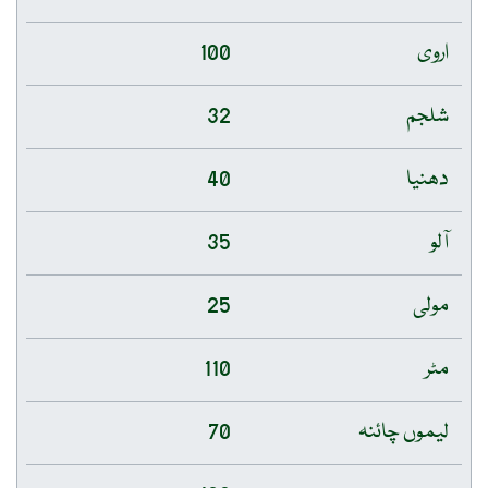
اروی
100
شلجم
32
دھنیا
40
آلو
35
مولی
25
مٹر
110
لیموں چائنہ
70