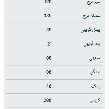
سبز مرچ
120
شملہ مرچ
335
پھول گوبھی
35
بند گوبھی
21
میتھی
80
بینگن
80
پالک
40
کریلے
260