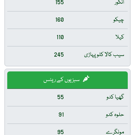
انگور
155
چیکو
160
کیلا
110
سیب کالا کلو پہاڑی
245
سبزیوں کے ریٹس
گھیا کدو
55
حلوہ کدو
91
مونگرے
95