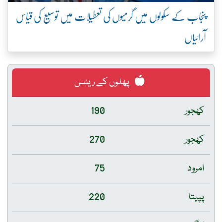
پنجاب کے سکولوں میں گرمیوں کی تعطیلات میں توسیع کی قیاس
آرائیاں
پھلوں کے ریٹس
کھجور
190
کھجور
270
امرود
75
پپیتا
220