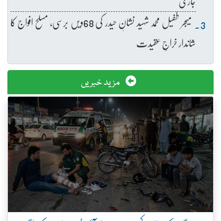
جاری
میجر طفیل محمد شہید نشانِ حیدر کی 68ویں برسی، مسلح افواج کا
شاندار خراجِ عقیدت
مزید خبریں