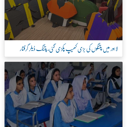
لاہور میں پتنگوں کی بڑی کھیپ پکڑی گئی، پتنگ ڈیلر گرفتار