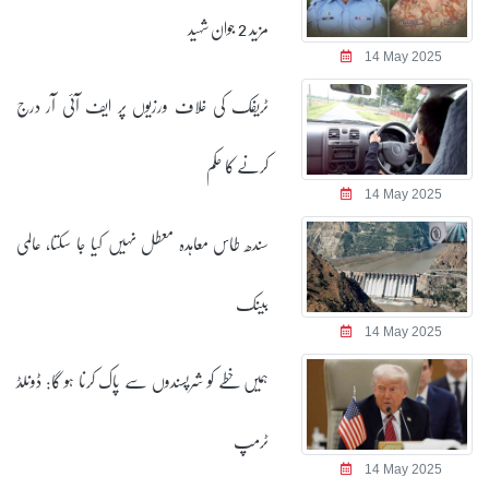
مزید 2 جوان شہید
14 May 2025
ٹریفک کی خلاف ورزیوں پر ایف آئی آر درج
کرنے کا حکم
14 May 2025
سندھ طاس معاہدہ معطل نہیں کیا جا سکتا، عالمی
بینک
14 May 2025
ہمیں خطے کو شرپسندوں سے پاک کرنا ہو گا: ڈونلڈ
ٹرمپ
14 May 2025