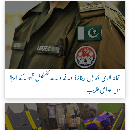
تھانہ لاری اڈہ میں ریٹائرڈ ہونے والے کنسٹیبل ظہور کے اعزاز
میں الوداعی تقریب