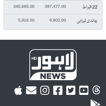
22 قیراط
340,685.00
397,477.00
چاندی تیزابی
5,916.00
6,902.00