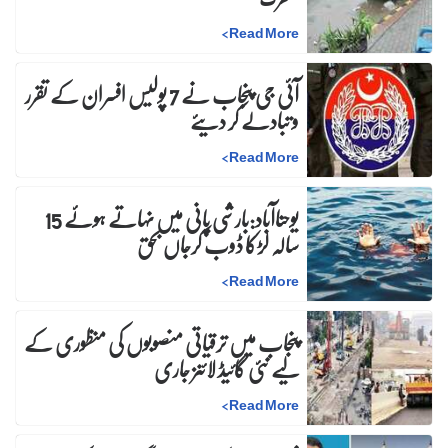
>
Read More
آئی جی پنجاب نے 7 پولیس افسران کے تقرر
و تبادلے کر دیئے
>
Read More
یوحناآباد:بارشی پانی میں نہاتے ہوئے 15
سالہ لڑکا ڈوب کرجاں بحق
>
Read More
پنجاب میں ترقیاتی منصوبوں کی منظوری کے
لیے نئی گائیڈ لائنز جاری
>
Read More