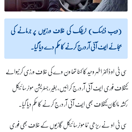
(ویب ڈیسک) ٹریفک کی خلاف ورزیوں پر جرمانے کی
بجائے ایف آئی آر درج کرنے کا حکم دے دیا گیا۔
سی ٹی او ڈاکٹر اطہر وحید کا کہنا تھا ون وے کی خلاف ورزی کرنیوالے
کیخلاف فوری ایف آئی آر درج کرائیں، بغیر رجسٹریشن موٹرسائیکل
رکشہ مالکان کیخلاف بھی ایف آئی آر درج کرنے کا حکم دیا گیا۔
سی ٹی او نے ریڑھی نما موٹرسائیکل گاڑیوں کے خلاف بھی فوری