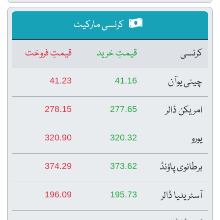
کرنسی مارکیٹ
کرنسی
قیمتِ خرید
قیمتِ فروخت
چینی یوآن
41.23
41.16
امریکن ڈالر
278.15
277.65
یورو
320.90
320.32
برطانوی پاؤنڈ
374.29
373.62
آسٹریلیا ڈالر
196.09
195.73