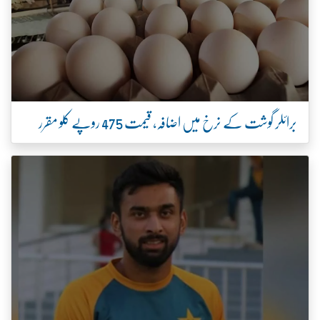
برائلر گوشت کے نرخ میں اضافہ، قیمت 475 روپے کلو مقرر