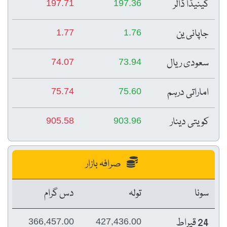
کینیڈا ڈالر
197.71
197.36
جاپانی ین
1.77
1.76
سعودی ریال
74.07
73.94
اماراتی درہم
75.74
75.60
کویتی دینار
905.58
903.96
صرافہ بازار
سونا
تولہ
دس گرام
24 قیراط
366,457.00
427,436.00