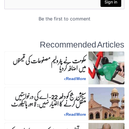
Recommended Articles
حکومت نے پٹرولیم مصنوعات کی قیمتوں
میں اضافہ کردیا
>
Read More
سیشن جج کو دفعہ 22-اے کی درخواستیں
منتقل کرنے کا اختیار نہیں: لاہور ہائیکورٹ
>
Read More