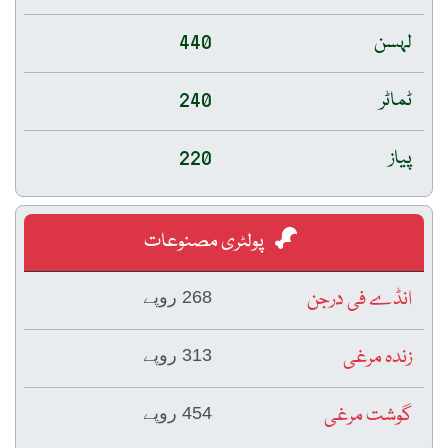
لہسن
440
ٹماٹر
240
پیاز
220
پولٹری مصنوعات
انڈے فی درجن
268 روپے
زندہ مرغی
313 روپے
گوشت مرغی
454 روپے