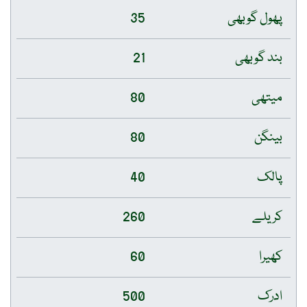
پھول گوبھی
35
بند گوبھی
21
میتھی
80
بینگن
80
پالک
40
کریلے
260
کھیرا
60
ادرک
500