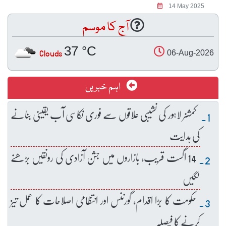
14 May 2025
آج کا موسم
37 °C
Clouds
06-Aug-2026
اہم خبریں
کمشنر لاہور کی نشیبی علاقوں سے فوری نکاسی آب یقینی بنانے
کی ہدایت
14 اگست قریب، بازاروں میں جشن آزادی کی رونقیں بڑھنے
لگیں
حکومت کا بڑا اقدام، گورننس اور انتظامی اصلاحات کا عمل تیز
کرنے کا فیصلہ