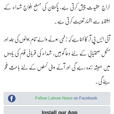
خراجِ عقیدت پیش کرتی ہے، پاکستان کی مسلح افواج شہداء کے
اہلخانہ سے اظہار تعزیت کرتی ہے۔
آئی ایس پی آر کا کہنا ہے کہ زخمی ہونے والے تمام جوانوں کی جلد اور
مکمل صحتیابی کے لئے دعا گو ہیں، شہداء کی قربانی قوم کی یادوں
میں ہمیشہ زندہ رہے گی اور آنے والی نسلوں کے لئے باعثِ فخر
بنے گی۔
Follow Lahore News
on Facebook
Install our App