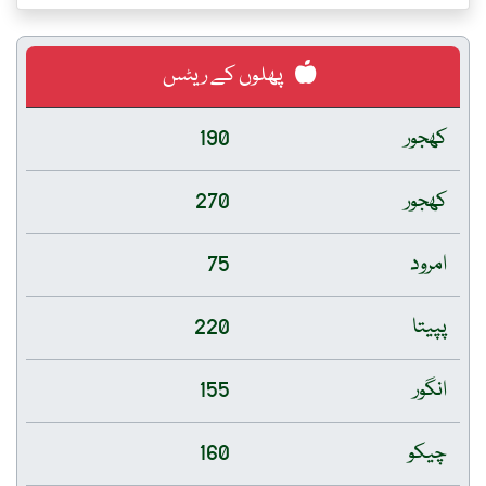
پھلوں کے ریٹس
کھجور
190
کھجور
270
امرود
75
پپیتا
220
انگور
155
چیکو
160