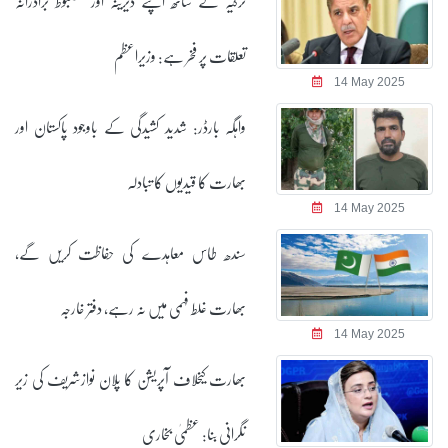
ترکیہ کے ساتھ اپنے دیرینہ اور مضبوط برادرانہ
تعلقات پر فخر ہے: وزیراعظم
14 May 2025
واہگہ بارڈر: شدید کشیدگی کے باوجود پاکستان اور
بھارت کا قیدیوں کا تبادلہ
14 May 2025
سندھ طاس معاہدے کی حفاظت کریں گے،
بھارت غلط فہمی میں نہ رہے، دفتر خارجہ
14 May 2025
بھارت کیخلاف آپریشن کا پلان نوازشریف کی زیر
نگرانی بنا: عظمیٰ بخاری