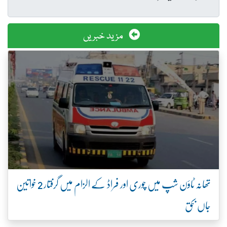
مزید خبریں
تھانہ ٹاؤن شپ میں چوری اور فراڈ کے الزام میں گرفتار 2 خواتین
جاں بحق