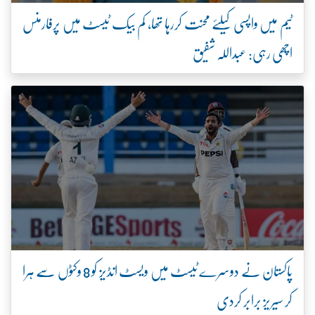
ٹیم میں واپسی کیلئے محنت کررہا تھا، کم بیک ٹیسٹ میں پرفارمنس
اچھی رہی: عبداللہ شفیق
پاکستان نے دوسرے ٹیسٹ میں ویسٹ انڈیز کو 8 وکٹوں سے ہرا
کر سیریز برابر کردی