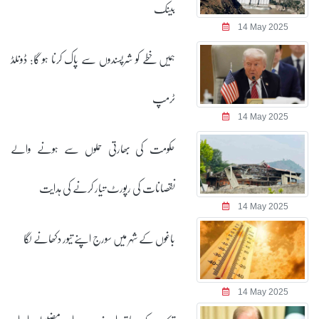
بینک
14 May 2025
ہمیں خطے کو شرپسندوں سے پاک کرنا ہو گا: ڈونلڈ
ٹرمپ
14 May 2025
حکومت کی بھارتی حملوں سے ہونے والے
نقصانات کی رپورٹ تیار کرنے کی ہدایت
14 May 2025
باغوں کے شہر میں سورج اپنے تیور دکھانے لگا
14 May 2025