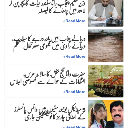
وزیرِ تعلیم پنجاب رانا سکندر حیات کا ٹیچر بن کر
لاہور میں پڑھانے کا فیصلہ
>
Read More
دریائے چناب میں بلند درجے کا سیلاب،
دریائے راوی میں مجموعی صورتحال مستحکم
>
Read More
حضرت داتا گنج بخش ؒ کا سالانہ عرس;
انتظامات کے حوالے سے خصوصی اجلاس
>
Read More
5 میڈیکل یونیورسٹیوں میں وائس چانسلرز
کے اضافی چارجز کا نوٹیفکیشن جاری
>
Read More