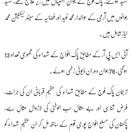
شہید ہو گئے، پاک فوج کے جوان ہسپتال میں زیرِ علاج تھے، شہید
جوانوں میں آرمی کے حوالدار محمد نوید اور فضائیہ کے سینئر ٹیکنیشن محمد
ایاز شامل ہیں۔
آئی ایس پی آر کے مطابق پاک افواج کے شہداء کی مجموعی تعداد 13
ہوگئی، 78 جوان دوران ڈیوٹی زخمی ہوئے۔
ترجمان پاک فوج کے مطابق شہداء کی عظیم قربانی ان کی جرات،
فرض شناسی اور بے مثال حب الوطنی کی لازوال مثال ہے،
پاکستان کی مسلح افواج پوری قوم کے ساتھ مل کر ان عظیم شہداء کو