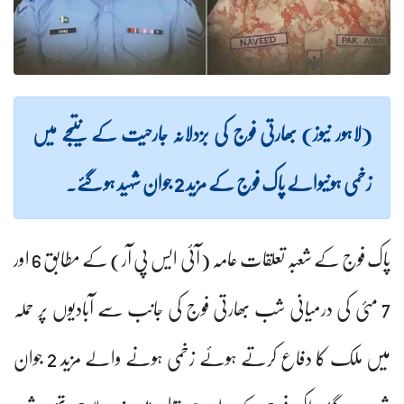
(لاہور نیوز) بھارتی فوج کی بزدلانہ جارحیت کے نتیجے میں
زخمی ہونیوالے پاک فوج کے مزید 2 جوان شہید ہو گئے۔
پاک فوج کے شعبہ تعلقات عامہ (آئی ایس پی آر) کے مطابق 6 اور
7 مئی کی درمیانی شب بھارتی فوج کی جانب سے آبادیوں پر حملہ
میں ملک کا دفاع کرتے ہوئے زخمی ہونے والے مزید 2 جوان