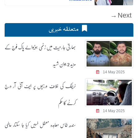
Next →
متعلقہ خبریں
بھارتی جارحیت میں زخمی ہونیوالے پاک فوج کے
مزید 2 جوان شہید
14 May 2025
ٹریفک کی خلاف ورزیوں پر ایف آئی آر درج
کرنے کا حکم
14 May 2025
سندھ طاس معاہدہ معطل نہیں کیا جا سکتا، عالمی