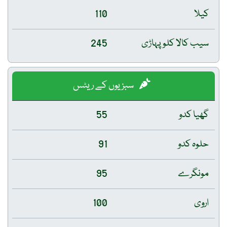
کیلا
110
سیب کالا کلو پہاڑی
245
سبزیوں کے ریٹس
گھیا کدو
55
حلوہ کدو
91
مونگرے
95
اروی
100