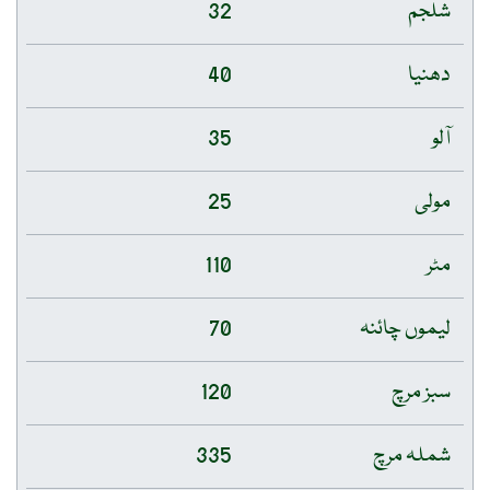
شلجم
32
دھنیا
40
آلو
35
مولی
25
مٹر
110
لیموں چائنہ
70
سبز مرچ
120
شملہ مرچ
335