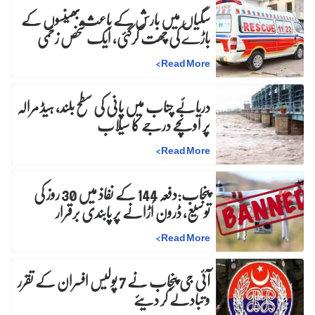
سگیاں میں بارش کے باعث بھینسوں کے
باڑے کی چھت گرگئی، ایک شخص زخمی
>
Read More
دریائے چناب میں پانی کی سطح بلند، ہیڈ مرالہ
پر اونچے درجے کا سیلاب
>
Read More
پنجاب:دفعہ 144 کے نفاذ میں 30 روز کی
توسیع، ڈرون اُڑانے پر پابندی برقرار
>
Read More
آئی جی پنجاب نے 7 پولیس افسران کے تقرر
و تبادلے کر دیئے