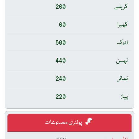
کریلے
260
کھیرا
60
ادرک
500
لہسن
440
ٹماٹر
240
پیاز
220
پولٹری مصنوعات