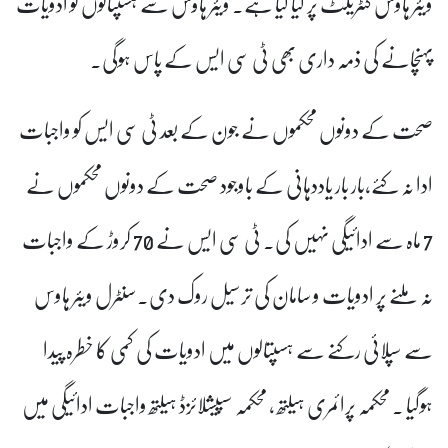
ویئر ہاوس کنٹریکٹ پر لیا گیا ہے۔ ویئر ہاؤس سے ہسپتالوں کو ادویات
پہنچانے کی ذمہ داری بھی ٹی سی ایس کے پاس ہوگی۔
صحت کے دونوں محکموں نے جون کے بعد ٹی سی ایس کو واجبات
ادا نہ کئے،بار بار یاددہانی کے باوجود صحت کے دونوں محکموں نے
7 ماہ سے ادائیگی نہیں کی۔ ٹی سی ایس نے 70 کروڑ کے واجبات
نہ ملنے پر ادویات و سامان کی ترسیل روک دی۔سنٹرل ویئر ہاوس
سے سپلائی رکنے سے ہسپتالوں میں ادویات کی کمی کا خطرہ پیدا
ہوگیا ۔ محکمہ پرائمری ہیلتھ ، محکمہ سپیشلائزڈ ہیلتھ واجبات ادائیگی میں