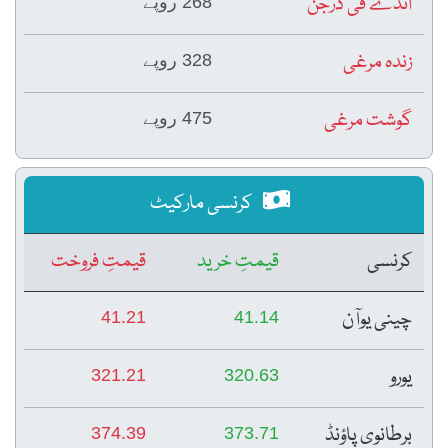
انڈے فی درجن
268 روپے
زندہ مرغی
328 روپے
گوشت مرغی
475 روپے
کرنسی مارکیٹ
کرنسی
قیمتِ خرید
قیمتِ فروخت
چینی یوآن
41.21
41.14
یورو
321.21
320.63
برطانوی پاؤنڈ
374.39
373.71