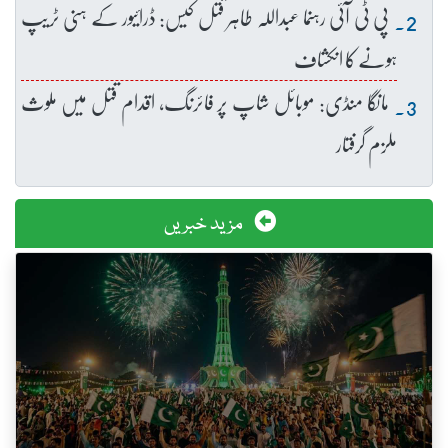
پی ٹی آئی رہنما عبداللہ طاہر قتل کیس: ڈرائیور کے ہنی ٹریپ
ہونے کا انکشاف
مانگا منڈی: موبائل شاپ پر فائرنگ، اقدام قتل میں ملوث
ملزم گرفتار
مزید خبریں