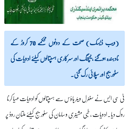
(ویب ڈیسک) صحت کے دونوں محکمے 70 کروڑ کے
نادہندہ ہوگئے ، ٹیچنگ اور سرکاری ہسپتالوں کیلئے ادویات کی
سٹوریج اور سپلائی رک گئی۔
ٹی سی ایس نے سنٹرل ویئر ہاؤس سے ہسپتالوں کو ادویات مہیا کرنا
روک دیا۔ادویات ، طبی مشینری و سامان کی سٹوریج کیلئے ملتان روڈ پر