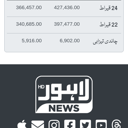
24 قیراط
366,457.00
427,436.00
22 قیراط
340,685.00
397,477.00
چاندی تیزابی
5,916.00
6,902.00