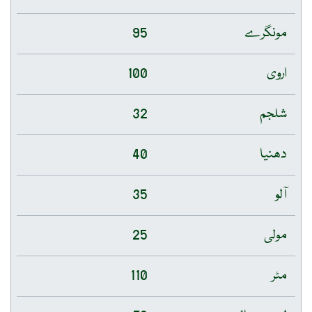
مونگرے
95
اروی
100
شلجم
32
دھنیا
40
آلو
35
مولی
25
مٹر
110