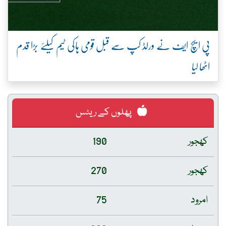
پی ایچ ایف نے ورلڈ کپ سے قبل قومی ہاکی ٹیم کیلئے بڑا قدم
اٹھا لیا
پھلوں کے ریٹس
کھجور
190
کھجور
270
امرود
75