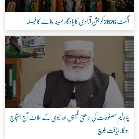
اگست 2026 کو جشنِ آزادی کا یادگار مہینہ بنانے کا فیصلہ
پٹرولیم مصنوعات کی بڑھتی قیمتوں اور لیوی کے خلاف آج احتجاج
ہو گا، لیاقت بلوچ