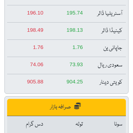
آسٹریلیا ڈالر
196.10
195.74
کینیڈا ڈالر
198.49
198.13
جاپانی ین
1.76
1.76
سعودی ریال
74.06
73.93
کویتی دینار
905.88
904.25
صرافہ بازار
سونا
تولہ
دس گرام