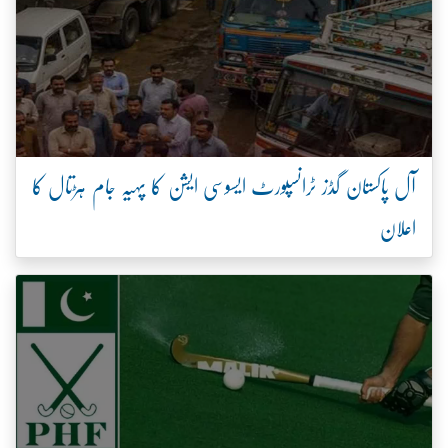
آل پاکستان گڈز ٹرانسپورٹ ایسوسی ایشن کا پہیہ جام ہڑتال کا
اعلان