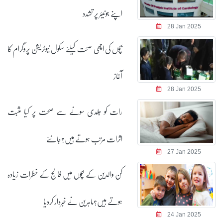
اپنے جونیئر پر تشدد
28 Jan 2025
بچوں کی اچھی صحت کیلئے سکول نیوٹریشن پروگرام کا
آغاز
28 Jan 2025
رات کو جلدی سونے سے صحت پر کیا مثبت
اثرات مرتب ہوتے ہیں؟جانئے
27 Jan 2025
کن والدین کے بچوں میں فالج کے خطرات زیادہ
ہوتے ہیں؟ماہرین نے خبردار کردیا
24 Jan 2025