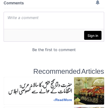
Recommended Articles
حضرت داتا گنج بخش ؒ کا سالانہ عرس;
انتظامات کے حوالے سے خصوصی اجلاس
>
Read More