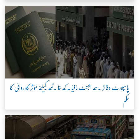
پاسپورٹ دفاتر سے ایجنٹ مافیا کے خاتمے کیلئے مؤثر کارروائی کا
حکم