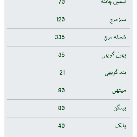
لیموں چائنہ
70
سبز مرچ
120
شملہ مرچ
335
پھول گوبھی
35
بند گوبھی
21
میتھی
80
بینگن
80
پالک
40