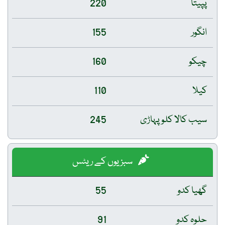
پپیتا
220
انگور
155
چیکو
160
کیلا
110
سیب کالا کلو پہاڑی
245
سبزیوں کے ریٹس
گھیا کدو
55
حلوہ کدو
91