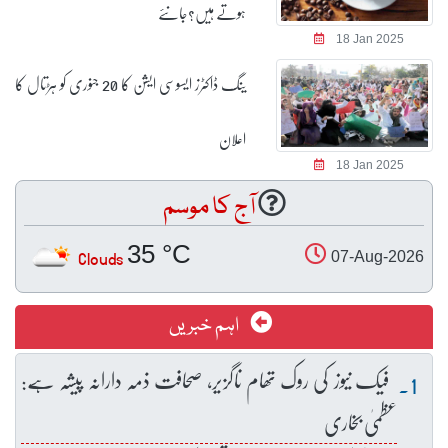
ہوتے ہیں؟جانئے
18 Jan 2025
ینگ ڈاکٹرز ایسوسی ایشن کا 20 جنوری کو ہڑتال کا
اعلان
18 Jan 2025
آج کا موسم
35 °C
Clouds
07-Aug-2026
اہم خبریں
فیک نیوز کی روک تھام ناگزیر، صحافت ذمہ دارانہ پیشہ ہے:
عظمیٰ بخاری