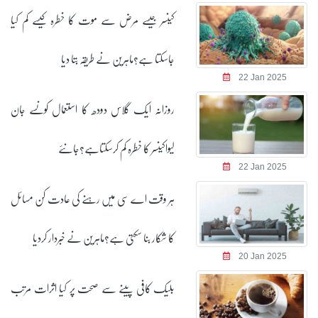
کینسر جیسے مرض سے موت کا خطرہ کیسے کم کیا
جاسکتا ہے؟ماہرین نے طریقہ بتا دیا
22 Jan 2025
روزانہ ایک گلاس دودھ کا استعمال کونسے جان
لیواکینسر کا خطرہ کم کرسکتاہے؟جانئے
22 Jan 2025
ہر وقت اے سی میں رہنے کی عادت کن مسائل
کا شکار بنا سکتی ہے؟ماہرین نے خبردار کردیا
20 Jan 2025
بلیک کافی پینے سے صحت پر کیا اثرات مرتب