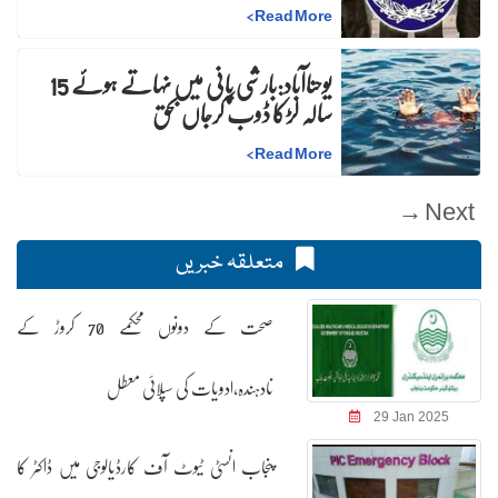
>
Read More
یوحناآباد:بارشی پانی میں نہاتے ہوئے 15
سالہ لڑکا ڈوب کرجاں بحق
>
Read More
Next →
متعلقہ خبریں
صحت کے دونوں محکمے 70 کروڑ کے
نادہندہ،ادویات کی سپلائی معطل
29 Jan 2025
پنجاب انسٹی ٹیوٹ آف کارڈیالوجی میں ڈاکٹر کا