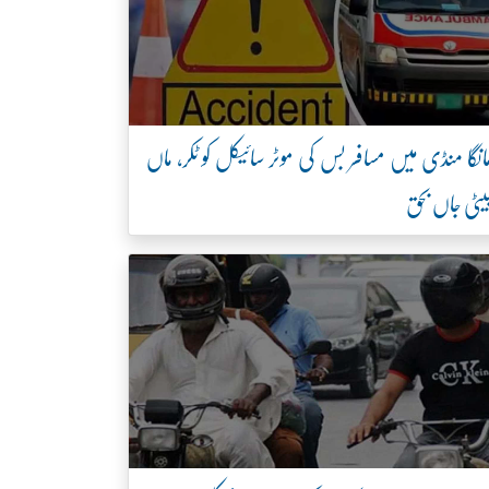
انگا منڈی میں مسافر بس کی موٹر سائیکل کو ٹکر، ماں
یٹی جاں بحق