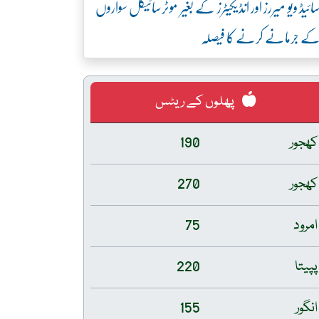
ائیڈ ویو میررز اور انڈیکیٹرز کے بغیر موٹرسائیکل سواروں
ے جرمانے کرنے کا فیصلہ
پھلوں کے ریٹس
کھجور
190
کھجور
270
امرود
75
پپیتا
220
انگور
155