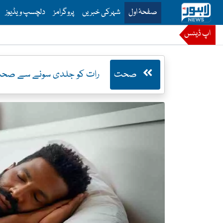
is is the main menu for Lahore News
صفحۂ اول
شہرکی خبریں
پروگرامز
دلچسپ ویڈیوز
اپ ڈیٹس
صحت
رات کو جلدی سونے سے صحت پ