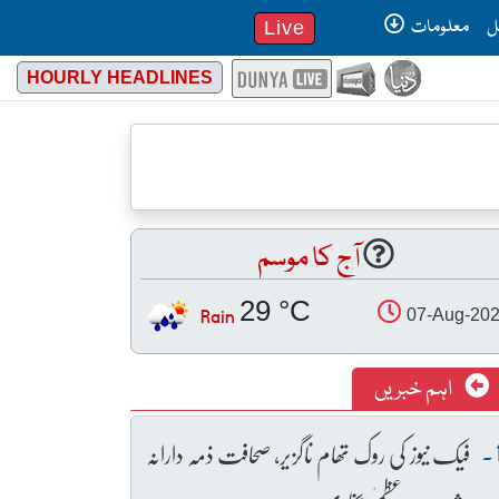
ل
معلومات
Live
HOURLY HEADLINES
آج کا موسم
29 °C
Rain
07-Aug-20
اہم خبریں
فیک نیوز کی روک تھام ناگزیر، صحافت ذمہ دارانہ