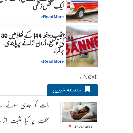
ایک شخص زخمی
>
Read More
پنجاب
کی توسیع، ڈرون اُڑانے پر پابندی
برقرار
>
Read More
Next →
متعلقہ خبریں
رات کو جلدی سونے س
صحت پر کیا مثبت اثر
27 Jan 2025