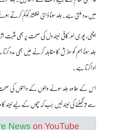
میں مدد ملتی ہے۔جلد سونا ذہنی خلفشار کو کم کرتے ہوئ
اچھی، پوری اور کافی نیند دل کی صحت پر بھی مثبت 
جلد سونا جسم کو سوزش کا مقابلہ کرنے میں بھی مدد کرتا
ادا کرتا ہے۔
سے 7 گھنٹے کی نیند لیں جب کہ بچوں کے لیے نیند کا دورانیہ بشمول قیلولہ کے، وقت بڑھانا چاہیے۔
ore News
on YouTube