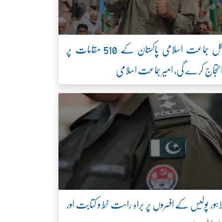
کل جماعت اسلامی پاکستان کے 510 مقامات پر
حتجاج کرے گی، امیر جماعت اسلامی
اہور پولیس کے افسروں پر براہ راست خط و کتابت اور