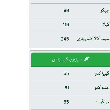
چیکو
160
کیلا
110
سیب کالا کلو پہاڑی
245
سبزیوں کے ریٹس
گھیا کدو
55
حلوہ کدو
91
مونگرے
95