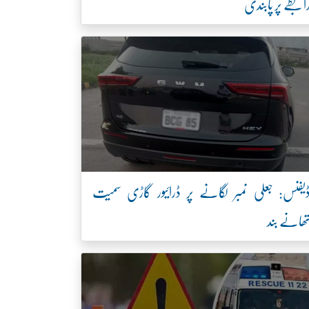
ابطے پر پابندی
یفنس: جعلی نمبر لگانے پر ڈرائیور گاڑی سمیت
ھانے بند