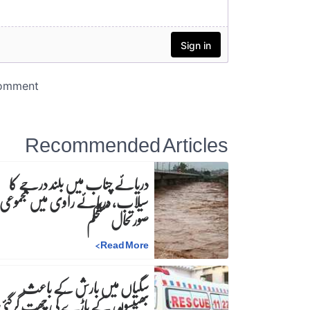
Recommended Articles
دریائے چناب میں بلند درجے کا
سیلاب، دریائے راوی میں مجموعی
صورتحال مستحکم
>
Read More
سگیاں میں بارش کے باعث
بھینسوں کے باڑے کی چھت گرگئی