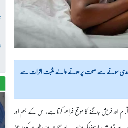
لدی سونے سے صحت پر ہونے والے مثبت اثرات سے
 آرام اور فریش جاگنے کا موقع فراہم کرتا ہے، اس کے جسم اور
سے جسم میں ہارمونز کی مناسب اور صحت مند رطوبت کو بڑھنے