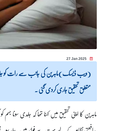
27 Jan 2025
(ویب ڈیسک)ماہرین کی جانب سے رات کو ج
متعلق تحقیق جاری کردی گئی ۔
ماہرین کا اپنی تحقیق میں کہنا تھا کہ
جلدی سونا جسم کو
مدافعتی نظام کے لیے بہت سے فوائد ہیں۔جلد سونے 