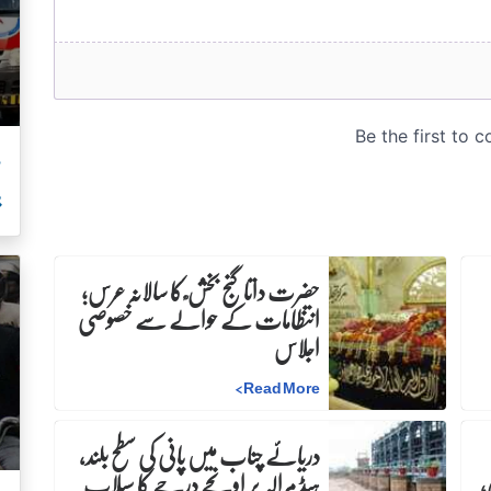
م
ب
حضرت داتا گنج بخش ؒ کا سالانہ عرس;
انتظامات کے حوالے سے خصوصی
اجلاس
>
Read More
دریائے چناب میں پانی کی سطح بلند،
،
ہیڈ مرالہ پر اونچے درجے کا سیلاب