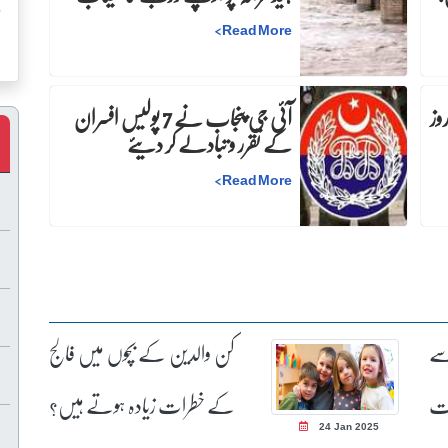
س
>
Read More
ک
:دفعہ 144 کے نفاذ میں 30 روز
آئی جی پنجاب نے 7 پولیس افسران
کے تقرر و تبادلے کر دیئے
>
Read More
ے
کن والدین کے بچوں میں فالج
ات
کے خطرات زیادہ ہوتے ہیں؟
24 Jan 2025