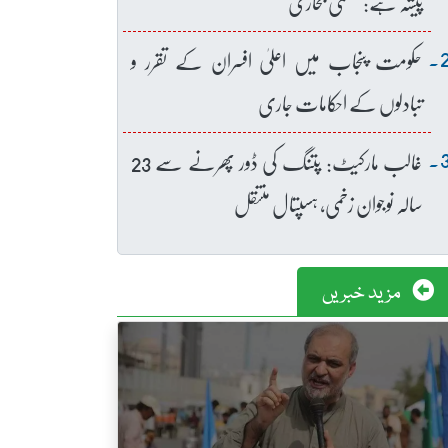
پیشہ ہے: عظمیٰ بخاری
حکومت پنجاب میں اعلیٰ افسران کے تقرر و
تبادلوں کے احکامات جاری
غالب مارکیٹ: پتنگ کی ڈور پھرنے سے 23
سالہ نوجوان زخمی، ہسپتال منتقل
مزید خبریں