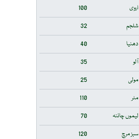
اروی
100
شلجم
32
دھنیا
40
آلو
35
مولی
25
مٹر
110
لیموں چائنہ
70
سبز مرچ
120