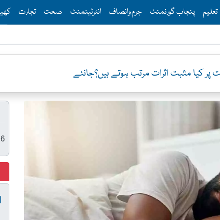
Th
تعلیم
پنجاب گورنمنٹ
جرم وانصاف
انٹرٹینمنٹ
صحت
تجارت
کھی
ر کیا مثبت اثرات مرتب ہوتے ہیں؟جانئے
26