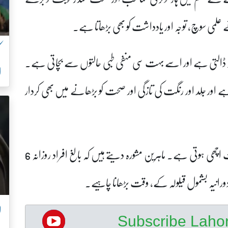
ے علمی سوچ، توجہ اور یادداشت کو بھی بڑھاتا ہے۔
اثر ڈالتی ہے اور اسے بہت سی منفی طبی حالتوں سے بچاتی ہے۔
ا
 ہے اور جِلد اور رنگت کی تازگی اور صحت کو بڑھانے میں بھی کردار
اس کے علاوہ جلد سونے والوں کے دانتوں کی صحت اچھی ہوتی ہے۔ ماہرین مشورہ دیتے ہیں کہ بالغ افراد روزانہ 6
ل
Subscribe Lah