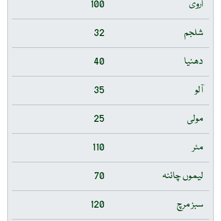
اروی
100
شلجم
32
دھنیا
40
آلو
35
مولی
25
مٹر
110
لیموں چائنہ
70
سبز مرچ
120