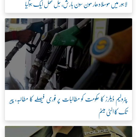
لاہور میں موسلادھار مون سون بارش، جل تھل ایک ہوگیا
پٹرولیم ڈیلرز کا حکومت کو مطالبات پر فوری فیصلے کا مطالبہ، پیر
تک کا الٹی میٹم