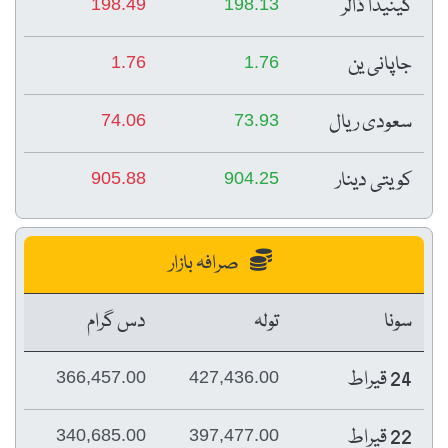
کینیڈا ڈالر
198.49
198.13
جاپانی ین
1.76
1.76
سعودی ریال
74.06
73.93
کویتی دینار
905.88
904.25
صرافہ بازار
سونا
تولہ
دس گرام
24 قیراط
366,457.00
427,436.00
22 قیراط
340,685.00
397,477.00