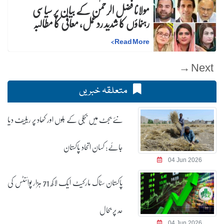
مولانا فضل الرحمٰن کے بیان پر سیاسی
رہنماؤں کا شدید ردعمل، معافی کا مطالبہ
>
Read More
Next →
متعلقہ خبریں
نئے بجٹ میں بجلی کے بلوں اور کھاد پر ریلیف دیا
جائے: کسان اتحاد پاکستان
04 Jun 2026
پاکستان سٹاک مارکیٹ ایک لاکھ 71 ہزار پوائنٹس کی
حد پر بحال
04 Jun 2026