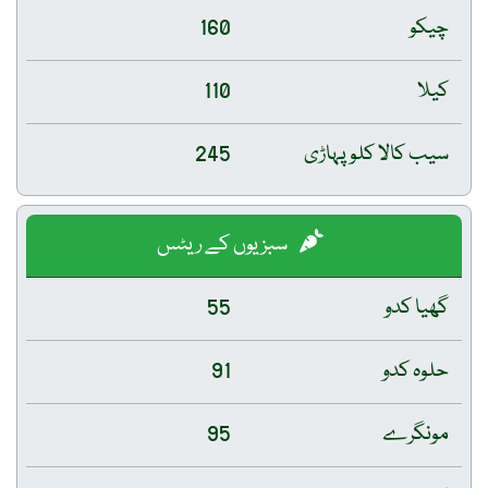
چیکو
160
کیلا
110
سیب کالا کلو پہاڑی
245
سبزیوں کے ریٹس
گھیا کدو
55
حلوہ کدو
91
مونگرے
95