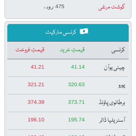
گوشت مرغی
475 روپے
کرنسی مارکیٹ
کرنسی
قیمتِ خرید
قیمتِ فروخت
چینی یوآن
41.21
41.14
یورو
321.21
320.63
برطانوی پاؤنڈ
374.39
373.71
آسٹریلیا ڈالر
196.10
195.74