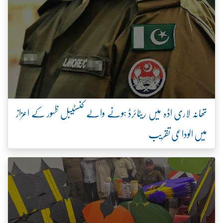
تھانہ لاری اڈہ میں ریٹائرڈ ہونے والے کنسٹیبل ظہور کے اعزاز
میں الوداعی تقریب