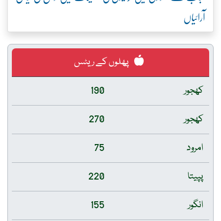
آرائیاں
پھلوں کے ریٹس
کھجور
190
کھجور
270
امرود
75
پپیتا
220
انگور
155