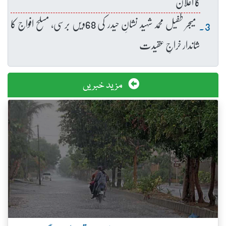
کا اعلان
میجر طفیل محمد شہید نشانِ حیدر کی 68ویں برسی، مسلح افواج کا
شاندار خراجِ عقیدت
مزید خبریں