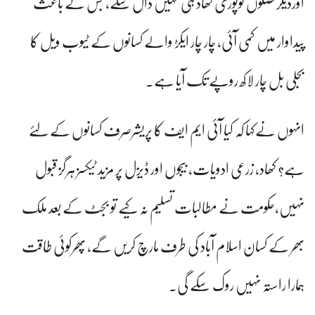
اوردیگرفصلوں کوپوری کھاد ہی نہیں ڈال سکے، جس کے باعث
پیداوار میں کمی آئی، چار چار ایکڑ والے کسانوں کے ٹیوب ویل کا
بجلی بل چار لاکھ روپے تک آیا ہے۔
انہوں نےکہا کہ کیا آئی ایم ایف کا پریشرصرف کسانوں کے لئے
ہے؟ کھاد، زرعی ادویات، بیجوں اور ڈیزل پر مزید ٹیکسز ہرگز قبول
نہیں،حکومت نے مطالبات تسلیم نہ کیے تو بجٹ کے بعد ملک
بھر کے کسان اسلام آباد کی طرف مارچ کریں گے، پھرکوئی طاقت
ہمارا راستہ نہیں روک سکے گی۔