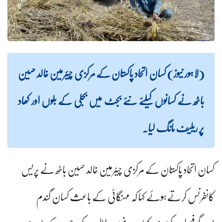
(لاہور نیوز) کسان اتحاد پاکستان کے مرکزی چیئرمین خالد حسین
باٹھ نے کسانوں کیلئے نئے بجٹ میں بجلی کے بلوں اور کھاد
پر ریلیف مانگ لیا۔
کسان اتحاد پاکستان کے مرکزی چیئرمین خالد حسین باٹھ نے پریس
کانفرنس کرتےہوئے کہا کہ مہنگائی کے باعث کسان گندم