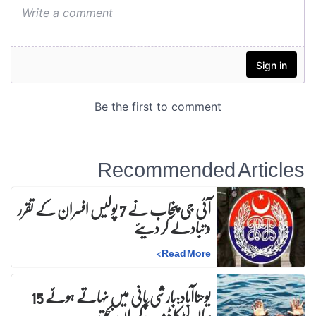
Recommended Articles
آئی جی پنجاب نے 7 پولیس افسران کے تقرر
و تبادلے کر دیئے
>
Read More
یوحناآباد:بارشی پانی میں نہاتے ہوئے 15
سالہ لڑکا ڈوب کرجاں بحق