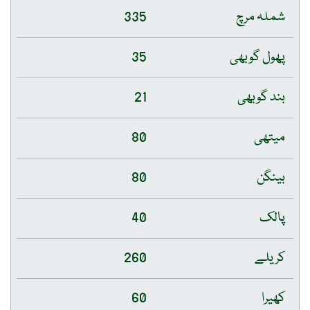
شملہ مرچ
335
پھول گوبھی
35
بند گوبھی
21
میتھی
80
بینگن
80
پالک
40
کریلے
260
کھیرا
60