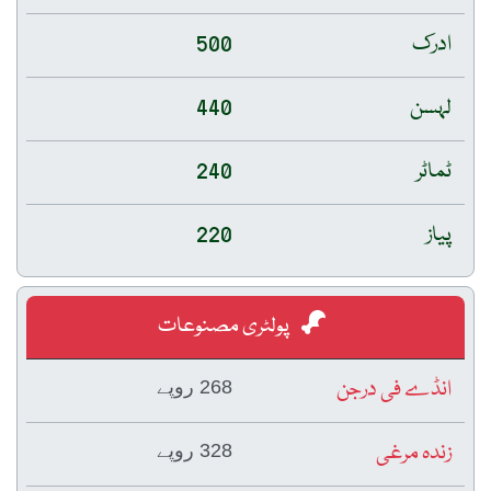
ادرک
500
لہسن
440
ٹماٹر
240
پیاز
220
پولٹری مصنوعات
انڈے فی درجن
268 روپے
زندہ مرغی
328 روپے