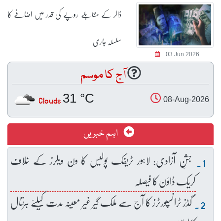
ڈالر کے مقابلے روپے کی قدر میں اضافے کا
سلسلہ جاری
03 Jun 2026
آج کا موسم
31 °C
Clouds
08-Aug-2026
اہم خبریں
جشنِ آزادی: لاہور ٹریفک پولیس کا ون ویلرز کے خلاف
کریک ڈاؤن کا فیصلہ
گڈز ٹرانسپورٹرز کا آج سے ملک گیر غیر معینہ مدت کیلئے ہڑتال