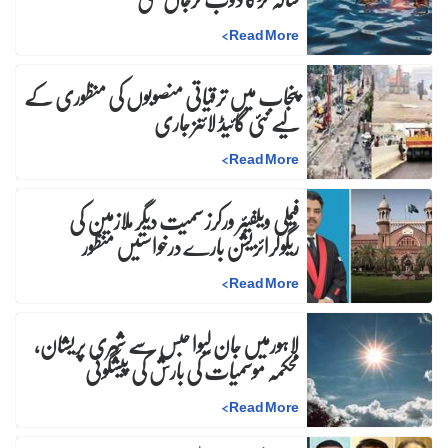
>
Read More
پنجاب میں ترقیاتی منصوبوں کی منظوری کے
لیے نئی گائیڈ لائنز جاری
>
Read More
فیملی ویلفیئر ورکرز سمیت دیگر ملازمین کی
ریگولرائزیشن بارے درخواستیں منظور
>
Read More
لاہورمیں جان لیوا حبس سے شہری پریشان،
محکمہ موسمیات کی بارش کی پیشگوئی
>
Read More