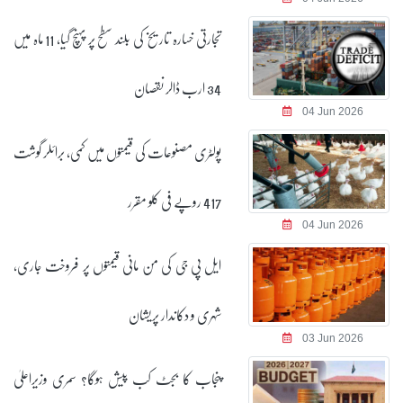
تجارتی خسارہ تاریخ کی بلند سطح پر پہنچ گیا، 11 ماہ میں
34 ارب ڈالر نقصان
04 Jun 2026
پولٹری مصنوعات کی قیمتوں میں کمی، برائلر گوشت
417 روپے فی کلو مقرر
04 Jun 2026
ایل پی جی کی من مانی قیمتوں پر فروخت جاری،
شہری و دکاندار پریشان
03 Jun 2026
پنجاب کا بجٹ کب پیش ہوگا؟ سمری وزیراعلیٰ