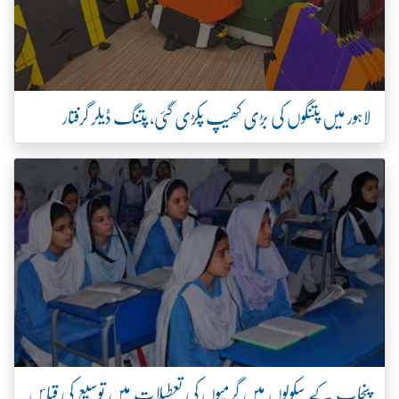
لاہور میں پتنگوں کی بڑی کھیپ پکڑی گئی، پتنگ ڈیلر گرفتار
پنجاب کے سکولوں میں گرمیوں کی تعطیلات میں توسیع کی قیاس