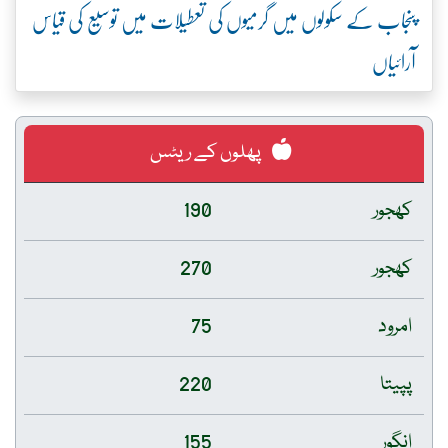
پنجاب کے سکولوں میں گرمیوں کی تعطیلات میں توسیع کی قیاس
آرائیاں
پھلوں کے ریٹس
کھجور
190
کھجور
270
امرود
75
پپیتا
220
انگور
155