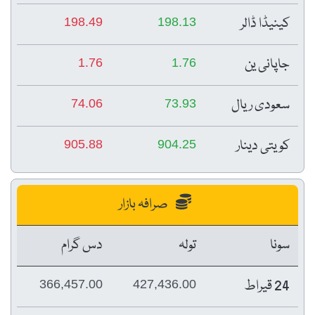
کینیڈا ڈالر
198.49
198.13
جاپانی ین
1.76
1.76
سعودی ریال
74.06
73.93
کویتی دینار
905.88
904.25
صرافہ بازار
سونا
تولہ
دس گرام
24 قیراط
366,457.00
427,436.00