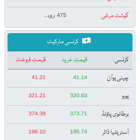
گوشت مرغی
475 روپے
کرنسی مارکیٹ
کرنسی
قیمتِ خرید
قیمتِ فروخت
چینی یوآن
41.21
41.14
یورو
321.21
320.63
برطانوی پاؤنڈ
374.39
373.71
آسٹریلیا ڈالر
196.10
195.74