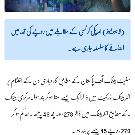
(لاہورنیوز) امریکی کرنسی کے مقابلے میں روپے کی قدر میں
اضافے کا سلسلہ جاری ہے۔
سٹیٹ بینک آف پاکستان کے مطابق کاروباری دن کے اختتام پر
انٹربینک مارکیٹ میں ڈالرایک پیسے سستا ہو کر بند ہوا۔مرکزی بینک
کے مطابق انٹربینک میں ڈالر 278 روپے 46 پیسے سے کم ہو کر
278 روپے 45 پیسے پر بند ہوا۔