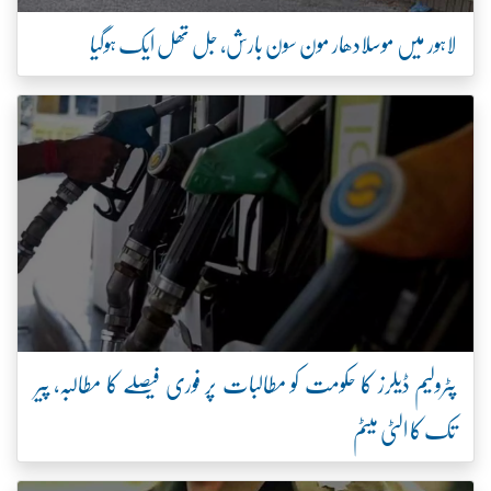
لاہور میں موسلادھار مون سون بارش، جل تھل ایک ہوگیا
پٹرولیم ڈیلرز کا حکومت کو مطالبات پر فوری فیصلے کا مطالبہ، پیر
تک کا الٹی میٹم