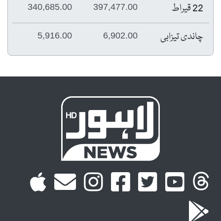
22 قیراط
340,685.00
397,477.00
چاندی تیزابی
5,916.00
6,902.00