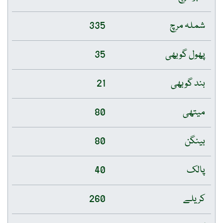
شملہ مرچ
335
پھول گوبھی
35
بند گوبھی
21
میتھی
80
بینگن
80
پالک
40
کریلے
260