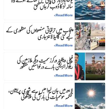
سالہ لڑکا ڈوب کرجاں بحق
>
Read More
پنجاب میں ترقیاتی منصوبوں کی منظوری کے
لیے نئی گائیڈ لائنز جاری
>
Read More
فیملی ویلفیئر ورکرز سمیت دیگر ملازمین کی
ریگولرائزیشن بارے درخواستیں منظور
>
Read More
لاہورمیں جان لیوا حبس سے شہری پریشان،
محکمہ موسمیات کی بارش کی پیشگوئی
>
Read More