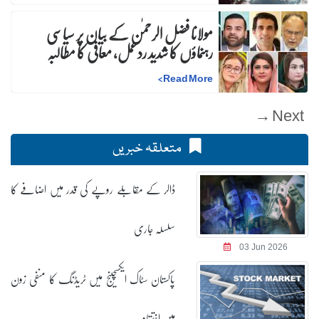
مولانا فضل الرحمٰن کے بیان پر سیاسی
رہنماؤں کا شدید ردعمل، معافی کا مطالبہ
>
Read More
Next →
متعلقہ خبریں
ڈالر کے مقابلے روپے کی قدر میں اضافے کا
سلسلہ جاری
03 Jun 2026
پاکستان سٹاک ایکسچینج میں ٹریڈنگ کا منفی زون
میں اختتام