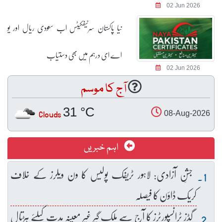
02 Jun 2026
نیا پاکستان سرٹیفکیٹس اب سعودی ریال اور یو
اے ای درہم میں بھی دستیاب
02 Jun 2026
آج کا موسم
31 °C
Clouds
08-Aug-2026
اہم خبریں
جشنِ آزادی: لاہور ٹریفک پولیس کا ون ویلرز کے خلاف
کریک ڈاؤن کا فیصلہ
گڈز ٹرانسپورٹرز کا آج سے ملک گیر غیر معینہ مدت کیلئے ہڑتال