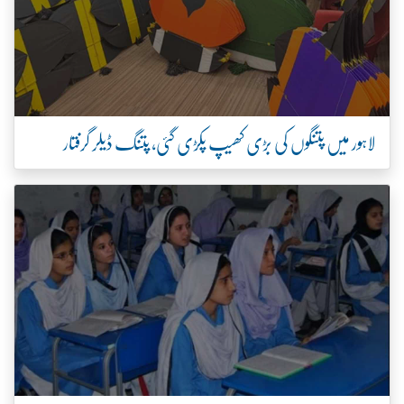
لاہور میں پتنگوں کی بڑی کھیپ پکڑی گئی، پتنگ ڈیلر گرفتار