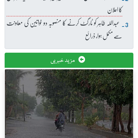
کا اعلان
عبداللہ طاہر کو ٹارگٹ کرنے کا منصوبہ دو خواتین کی معاونت
سے مکمل ہوا، ذرائع
مزید خبریں