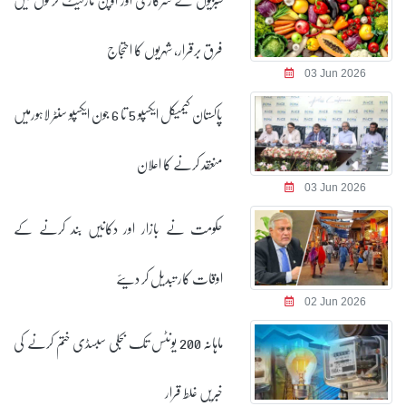
فرق برقرار، شہریوں کا احتجاج
03 Jun 2026
پاکستان کیمیکل ایکسپو 5 تا 6 جون ایکسپو سنٹر لاہورمیں
منعقد کرنے کا اعلان
03 Jun 2026
حکومت نے بازار اور دکانیں بند کرنے کے
اوقات کار تبدیل کر دیئے
02 Jun 2026
ماہانہ 200 یونٹس تک بجلی سبسڈی ختم کرنے کی
خبریں غلط قرار