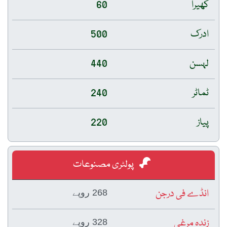
کھیرا
60
ادرک
500
لہسن
440
ٹماٹر
240
پیاز
220
پولٹری مصنوعات
انڈے فی درجن
268 روپے
زندہ مرغی
328 روپے