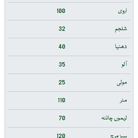
اروی
100
شلجم
32
دھنیا
40
آلو
35
مولی
25
مٹر
110
لیموں چائنہ
70
سبز مرچ
120