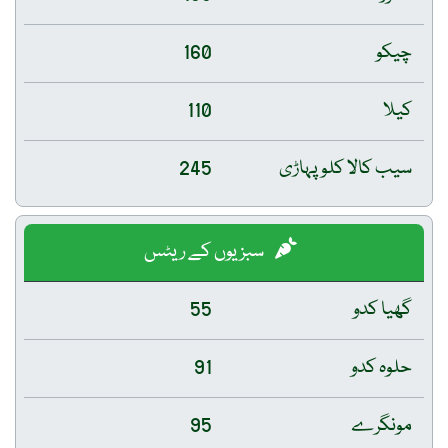
چیکو
160
کیلا
110
سیب کالا کلو پہاڑی
245
سبزیوں کے ریٹس
گھیا کدو
55
حلوہ کدو
91
مونگرے
95