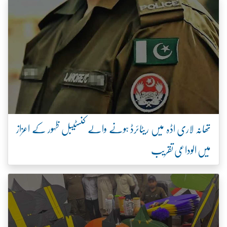
تھانہ لاری اڈہ میں ریٹائرڈ ہونے والے کنسٹیبل ظہور کے اعزاز
میں الوداعی تقریب