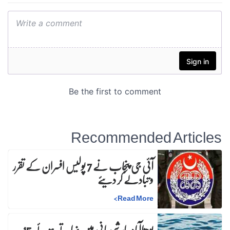
Recommended Articles
آئی جی پنجاب نے 7 پولیس افسران کے تقرر
و تبادلے کر دیئے
>
Read More
یوحناآباد:بارشی پانی میں نہاتے ہوئے 15