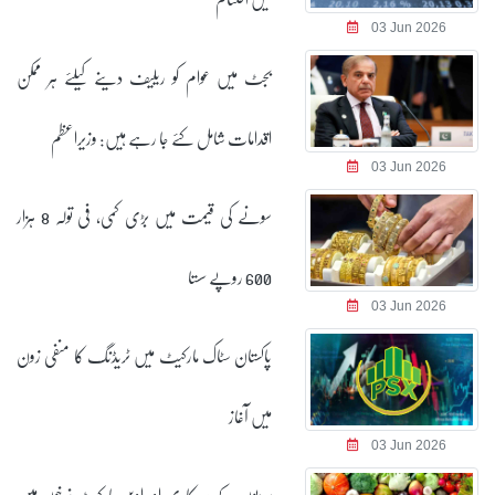
03 Jun 2026
بجٹ میں عوام کو ریلیف دینے کیلئے ہر ممکن
اقدامات شامل کئے جا رہے ہیں: وزیراعظم
03 Jun 2026
سونے کی قیمت میں بڑی کمی، فی تولہ 8 ہزار
600 روپے سستا
03 Jun 2026
پاکستان سٹاک مارکیٹ میں ٹریڈنگ کا منفی زون
میں آغاز
03 Jun 2026
سبزیوں کے سرکاری اور اوپن مارکیٹ نرخوں میں