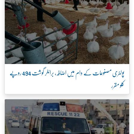
پولٹری مصنوعات کے دام میں اضافہ، برائلر گوشت 494 روپے
کلو مقرر