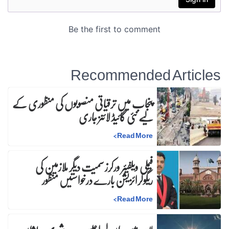
Recommended Articles
پنجاب میں ترقیاتی منصوبوں کی منظوری کے
لیے نئی گائیڈ لائنز جاری
>
Read More
فیملی ویلفیئر ورکرز سمیت دیگر ملازمین کی
ریگولرائزیشن بارے درخواستیں منظور
>
Read More