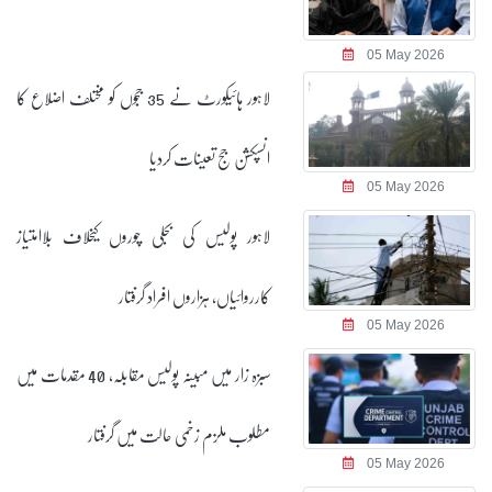
05 May 2026
لاہور ہائیکورٹ نے 35 ججوں کو مختلف اضلاع کا
انسپکشن جج تعینات کردیا
05 May 2026
لاہور پولیس کی بجلی چوروں کیخلاف بلاامتیاز
کارروائیاں، ہزاروں افراد گرفتار
05 May 2026
سبزہ زار میں مبینہ پولیس مقابلہ، 40 مقدمات میں
مطلوب ملزم زخمی حالت میں گرفتار
05 May 2026