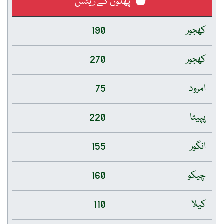
پھلوں کے ریٹس
کھجور
190
کھجور
270
امرود
75
پپیتا
220
انگور
155
چیکو
160
کیلا
110