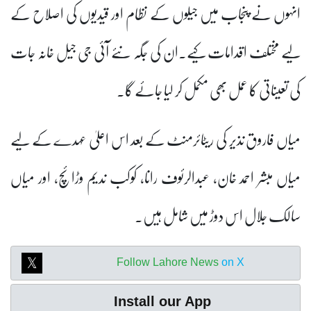
انہوں نے پنجاب میں جیلوں کے نظام اور قیدیوں کی اصلاح کے
لیے مختلف اقدامات کیے۔ان کی جگہ نئے آئی جی جیل خانہ جات
کی تعیناتی کا عمل بھی مکمل کر لیا جائے گا۔
میاں فاروق نذیر کی ریٹائرمنٹ کے بعد اس اعلیٰ عہدے کے لیے
میاں مبشر احمد خان، عبدالرئوف رانا، کوکب ندیم وڑائچ، اور میاں
سالک جلال اس دوڑ میں شامل ہیں۔
Follow Lahore News
on X
Install our App