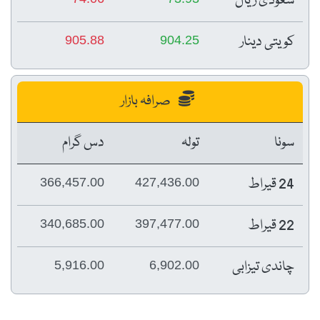
سعودی ریال
کویتی دینار
905.88
904.25
صرافہ بازار
سونا
تولہ
دس گرام
24 قیراط
366,457.00
427,436.00
22 قیراط
340,685.00
397,477.00
چاندی تیزابی
5,916.00
6,902.00