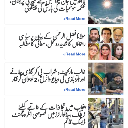
لاہورمیں جان لیوا حبس سے شہری پریشان،
محکمہ موسمیات کی بارش کی پیشگوئی
>
Read More
مولانا فضل الرحمٰن کے بیان پر سیاسی
رہنماؤں کا شدید ردعمل، معافی کا مطالبہ
>
Read More
غالب مارکیٹ: شراب پی کر گاڑی چلانے
اور ہلڑ بازی کی ویڈیو وائرل، 2 نوجوان گرفتار
>
Read More
پنجاب میں تجاوزات کے خاتمے کیلئے
ٹریفک ہیڈکوارٹرزمیں خصوصی انکروچمنٹ
ڈیسک قائم