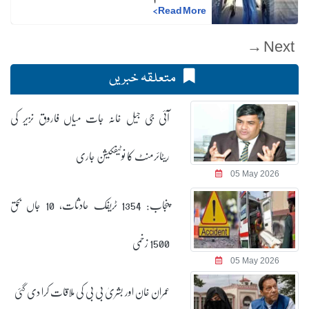
>
Read More
Next →
متعلقہ خبریں
آئی جی جیل خانہ جات میاں فاروق نزیر کی
ریٹائرمنٹ کا نوٹیفکیشن جاری
05 May 2026
پنجاب: 1354 ٹریفک حادثات، 10 جاں بحق
1500 زخمی
05 May 2026
عمران خان اور بشریٰ بی بی کی ملاقات کرا دی گئی