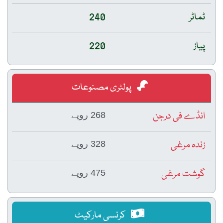
ٹماٹر
240
پیاز
220
پولٹری مصنوعات
انڈے فی درجن
268 روپے
زندہ مرغی
328 روپے
گوشت مرغی
475 روپے
کرنسی مارکیٹ