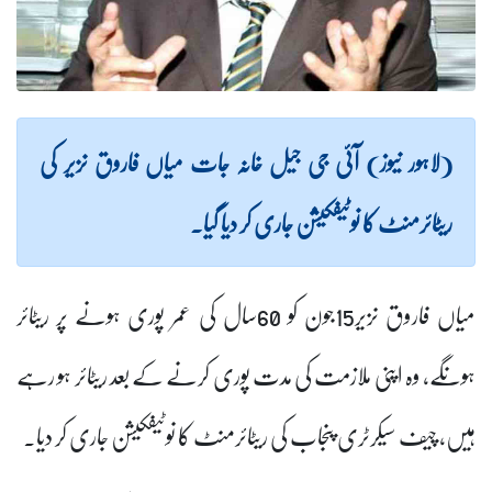
(لاہور نیوز) آئی جی جیل خانہ جات میاں فاروق نزیر کی
ریٹائرمنٹ کا نوٹیفکیشن جاری کر دیا گیا۔
میاں فاروق نزیر15جون کو 60سال کی عمر پوری ہونے پر ریٹائر
ہونگے، وہ اپنی ملازمت کی مدت پوری کرنے کے بعد ریٹائر ہو رہے
ہیں، چیف سیکرٹری پنجاب کی ریٹائرمنٹ کا نوٹیفکیشن جاری کر دیا۔