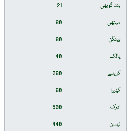
بند گوبھی
21
میتھی
80
بینگن
80
پالک
40
کریلے
260
کھیرا
60
ادرک
500
لہسن
440