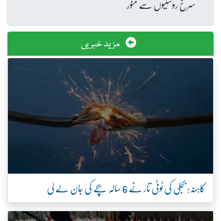
سرخ روشنیوں سے منور
مزید خبریں
کاہنہ: بجلی کی ٹوٹی تار نے 6 سالہ بچے کی جان لے لی