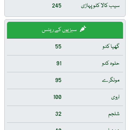
سیب کالا کلو پہاڑی
245
سبزیوں کے ریٹس
گھیا کدو
55
حلوہ کدو
91
مونگرے
95
اروی
100
شلجم
32