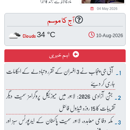
ماہ 6 لاکھ سے زائد کا اجرا
04 May 2026
آج کا موسم
34 °C
Clouds
10-Aug-2026
اہم خبریں
آئی جی پنجاب نے 3 افسران کے تقرر و تبادلے کے احکامات
جاری کر دیئے
جشنِ آزادی 2026: لاہور میں میوزیکل پروگرامز سمیت دیگر
تقریبات کا 15 روزہ شیڈول فائنل
مکہ دفاعی معاہدہ، لاہور سمیت پاکستان کے ایئرپورٹس سبز اور