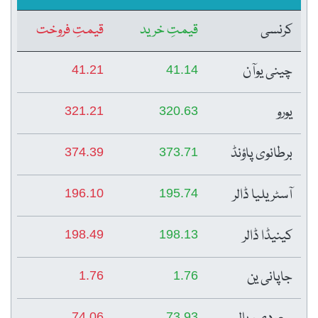
کرنسی
قیمتِ خرید
قیمتِ فروخت
چینی یوآن
41.21
41.14
یورو
321.21
320.63
برطانوی پاؤنڈ
374.39
373.71
آسٹریلیا ڈالر
196.10
195.74
کینیڈا ڈالر
198.49
198.13
جاپانی ین
1.76
1.76
74.06
73.93