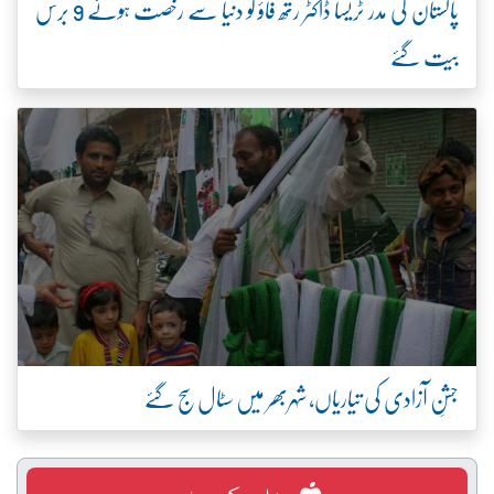
پاکستان کی مدر ٹریسا ڈاکٹر رتھ فاؤ کو دنیا سے رخصت ہوئے 9 برس
بیت گئے
جشنِ آزادی کی تیاریاں، شہربھر میں سٹال سج گئے