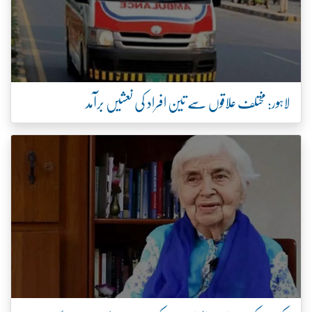
لاہور: مختلف علاقوں سے تین افراد کی نعشیں برآمد