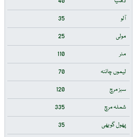
دھنیا
40
آلو
35
مولی
25
مٹر
110
لیموں چائنہ
70
سبز مرچ
120
شملہ مرچ
335
پھول گوبھی
35