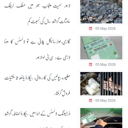
لاہور سمیت پنجاب بھر میں مہلک ٹریفک
حادثات گزشتہ سال کی نسبت کم
05 May 2026
گاڑی،موٹرسائیکل چلانی ہے تو لائسنس کا ہونا
لازمی ہے: سی ٹی او لاہور
05 May 2026
مغلپورہ :پولیس کی کارروائی، ریکارڈ یافتہ 2 منشیات
فروش گرفتار
05 May 2026
ڈرائیونگ لائسنس کے اجرا میں ریکارڈ اضافہ، گزشتہ