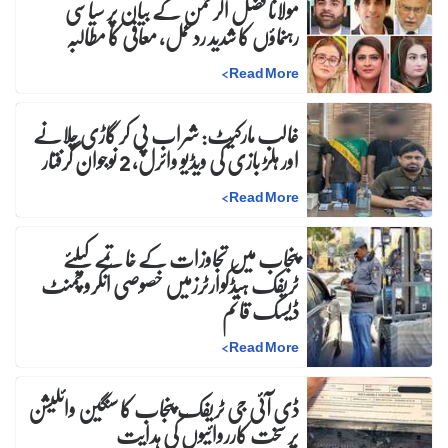
مولانا فضل الرحمٰن کے بیان پر سیاسی
رہنماؤں کا شدید ردعمل، معافی کا مطالبہ
>
Read More
غالب مارکیٹ: شراب پی کر گاڑی چلانے
اور ہلڑ بازی کی ویڈیو وائرل، 2 نوجوان گرفتار
>
Read More
پنجاب میں تجاوزات کے خاتمے کیلئے
ٹریفک ہیڈکوارٹرزمیں خصوصی انکروچمنٹ
ڈیسک قائم
>
Read More
ڈی آئی جی ٹریفک پنجاب کا سنگین وائلیشن
پر سخت کارروائیوں کی ہدایت