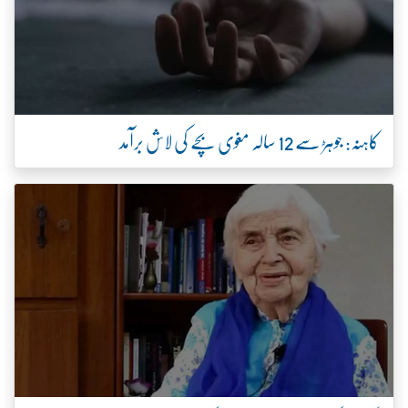
کاہنہ: جوہڑ سے 12 سالہ مغوی بچے کی لاش برآمد