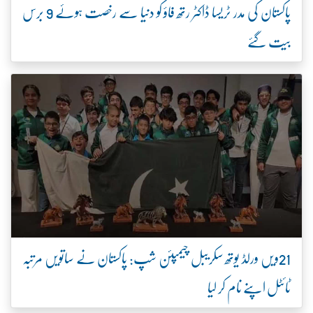
پاکستان کی مدر ٹریسا ڈاکٹر رتھ فاؤ کو دنیا سے رخصت ہوئے 9 برس
بیت گئے
21ویں ورلڈ یوتھ سکریبل چیمپئن شپ: پاکستان نے ساتویں مرتبہ
ٹائٹل اپنے نام کر لیا