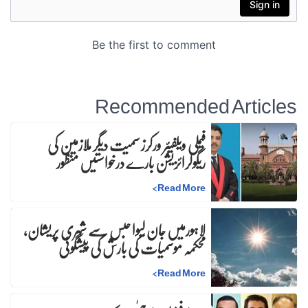
Recommended Articles
فیملی ویلفیئر ورکرز سمیت دیگر ملازمین کی
ریگولرائزیشن بارے درخواستیں منظور
>
Read More
لاہورمیں جان لیوا حبس سے شہری پریشان،
محکمہ موسمیات کی بارش کی پیشگوئی
>
Read More