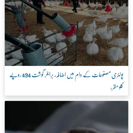
پولٹری مصنوعات کے دام میں اضافہ، برائلر گوشت 494 روپے
کلو مقرر