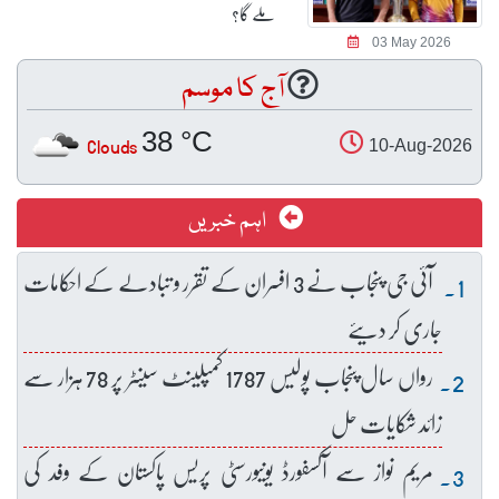
ملے گا؟
03 May 2026
آج کا موسم
38 °C
Clouds
10-Aug-2026
اہم خبریں
آئی جی پنجاب نے 3 افسران کے تقرر و تبادلے کے احکامات
جاری کر دیئے
رواں سال پنجاب پولیس 1787 کمپلینٹ سینٹر پر 78 ہزار سے
زائد شکایات حل
مریم نواز سے آکسفورڈ یونیورسٹی پریس پاکستان کے وفد کی