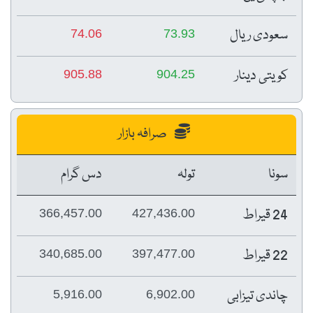
سعودی ریال
74.06
73.93
کویتی دینار
905.88
904.25
صرافہ بازار
سونا
تولہ
دس گرام
24 قیراط
366,457.00
427,436.00
22 قیراط
340,685.00
397,477.00
چاندی تیزابی
5,916.00
6,902.00