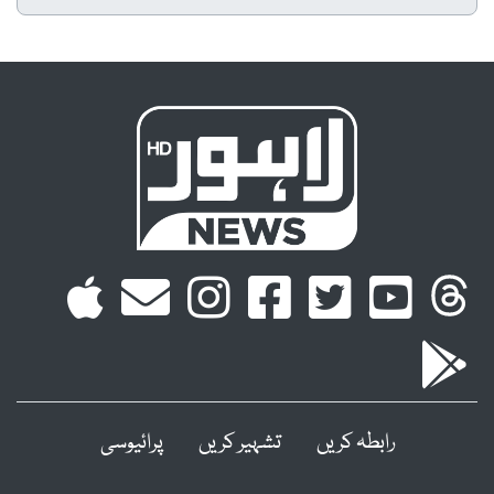
رابطہ کریں
تشہیر کریں
پرائیوسی