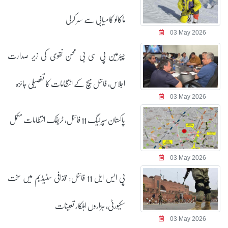
ماکالو کامیابی سے سر کرلی
03 May 2026
چیئرمین پی سی بی محسن نقوی کی زیر صدارت
اجلاس، فائنل میچ کے انتظامات کا تفصیلی جائزہ
03 May 2026
پاکستان سپرلیگ 11 فائنل، ٹریفک انتظامات مکمل
03 May 2026
پی ایس ایل 11 فائنل: قذافی سٹیڈیم میں سخت
سکیورٹی، ہزاروں اہلکار تعینات
03 May 2026