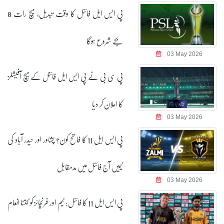
پی ایس ایل فائنل کا وقت تبدیل، میچ رات 8
بجے شروع ہوگا
03 May 2026
پی سی بی نے پی ایس ایل فائنل کے میچ آفیشلز
کا اعلان کر دیا
03 May 2026
پی ایس ایل 11 کا فاتح کون؟ پشاور اور حیدر آباد کی
ٹیمیں آج فائنل میں مدمقابل
03 May 2026
پی ایس ایل 11 کا فائنل: ٹیم اور فرنچائز کو کتنا انعام