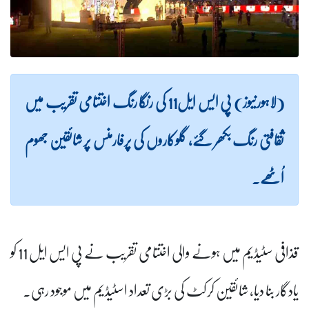
(لاہورنیوز) پی ایس ایل11 کی رنگا رنگ اختتامی تقریب میں
ثقافتی رنگ بکھر گئے، گلوکاروں کی پرفارمنس پر شائقین جھوم
اُٹھے۔
قذافی سٹیڈیم میں ہونے والی اختتامی تقریب نے پی ایس ایل 11 کو
یادگار بنا دیا، شائقین کرکٹ کی بڑی تعداد اسٹیڈیم میں موجود رہی۔