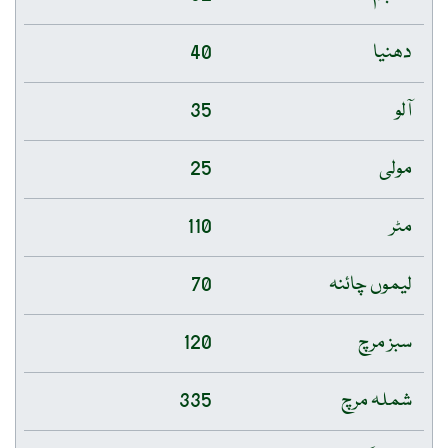
دھنیا
40
آلو
35
مولی
25
مٹر
110
لیموں چائنہ
70
سبز مرچ
120
شملہ مرچ
335