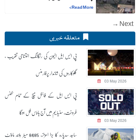
>
Read More
Next →
متعلقہ خبریں
پی ایس ایل الیون کی رنگانگ اختتامی تقریب ،
گلوکاروں کی شاندار پرفارمنس
03 May 2026
پی ایس ایل کے فائنل میچ کے تمام ٹکٹس
فروخت، سٹیڈیم میں آج ہاؤس فل ہوگا
03 May 2026
ساجد سدپارہ کا بڑا اعزاز، 8485 میٹر بلند ماؤنٹ