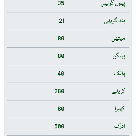
پھول گوبھی
35
بند گوبھی
21
میتھی
80
بینگن
80
پالک
40
کریلے
260
کھیرا
60
ادرک
500