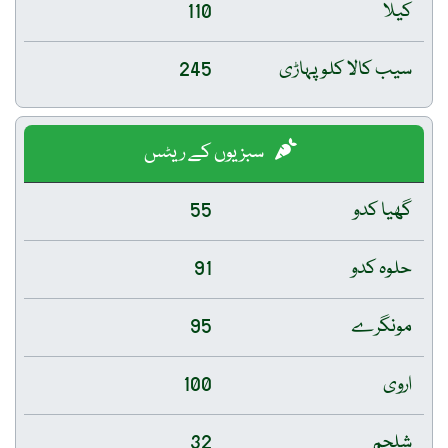
کیلا
110
سیب کالا کلو پہاڑی
245
سبزیوں کے ریٹس
گھیا کدو
55
حلوہ کدو
91
مونگرے
95
اروی
100
شلجم
32