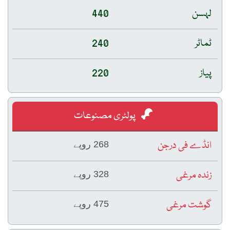
لہسن
440
ٹماٹر
240
پیاز
220
پولٹری مصنوعات
انڈے فی درجن
268 روپے
زندہ مرغی
328 روپے
گوشت مرغی
475 روپے