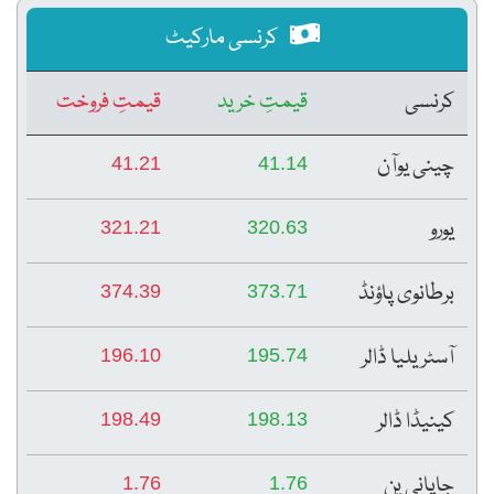
کرنسی مارکیٹ
کرنسی
قیمتِ خرید
قیمتِ فروخت
چینی یوآن
41.21
41.14
یورو
321.21
320.63
برطانوی پاؤنڈ
374.39
373.71
آسٹریلیا ڈالر
196.10
195.74
کینیڈا ڈالر
198.49
198.13
جاپانی ین
1.76
1.76