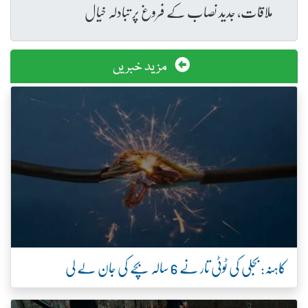
ملاقات، جدید نصاب کے فروغ پر تبادلہ خیال
مزید خبریں
کاہنہ: بجلی کی ٹوٹی تار نے 6 سالہ بچے کی جان لے لی