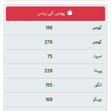
پھلوں کے ریٹس
کھجور
190
کھجور
270
امرود
75
پپیتا
220
انگور
155
چیکو
160