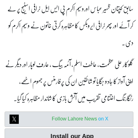
سابق کپتان ظہیر عباس اوروسیم اکرم پی ایس ایل ٹرافی اسٹیج پر لے
کر آئے اور پھر ٹرافی ایروبکس کا مظاہرہ کرتی خاتون نے وسیم اکرم کو
دی۔
گلوکار علی عظمت، عاطف اسلم، آئمہ بیگ ، عارف لوہار اور دیگر نے
اپنی آواز کا جادو جگایا تو شائقین ان کی پرفارمنس پر جھوم اٹھے،
رنگارنگ اختتامی تقریب میں آتش بازی کا شاندار مظاہرہ کیا گیا۔
Follow Lahore News
on X
Install our App