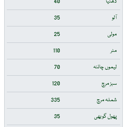
دھنیا
40
آلو
35
مولی
25
مٹر
110
لیموں چائنہ
70
سبز مرچ
120
شملہ مرچ
335
پھول گوبھی
35