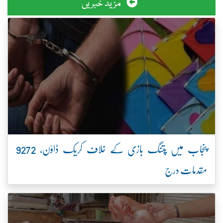
مزید خبریں
پنجاب میں پتنگ بازی کے خلاف کریک ڈاؤن، 9272
مقدمات درج