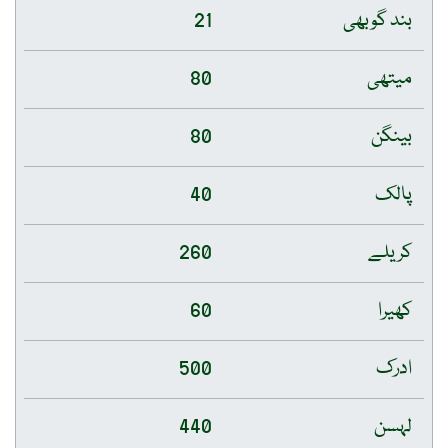
بند گوبھی
21
میتھی
80
بینگن
80
پالک
40
کریلے
260
کھیرا
60
ادرک
500
لہسن
440