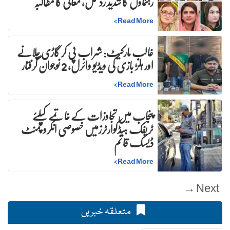
رہنماؤں کا شدید ردعمل، معافی کا مطالبہ
>
Read More
غالب مارکیٹ: شراب پی کر گاڑی چلانے
اور ہلڑ بازی کی ویڈیو وائرل، 2 نوجوان گرفتار
>
Read More
پنجاب میں تجاوزات کے خاتمے کیلئے
ٹریفک ہیڈکوارٹرزمیں خصوصی انکروچمنٹ
ڈیسک قائم
>
Read More
Next →
متعلقہ خبریں