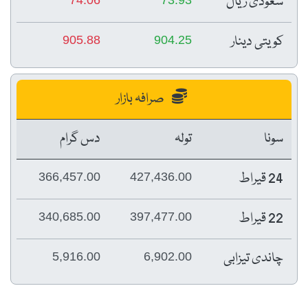
سعودی ریال
کویتی دینار
905.88
904.25
صرافہ بازار
سونا
تولہ
دس گرام
24 قیراط
366,457.00
427,436.00
22 قیراط
340,685.00
397,477.00
چاندی تیزابی
5,916.00
6,902.00