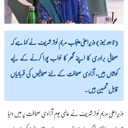
(لاہور نیوز) وزیرِاعلیٰ پنجاب مریم نواز شریف نے کہا ہے کہ
صحافی برادری کا اپنے گھر کا خواب پورا کرنے کے لیے
کوشاں ہیں، آزادی صحافت کے لئے صحافیوں کی قربانیاں
قابل تحسین ہیں۔
وزیراعلیٰ مریم نواز شریف نے عالمی یومِ آزادیِ صحافت پر میں دنیا