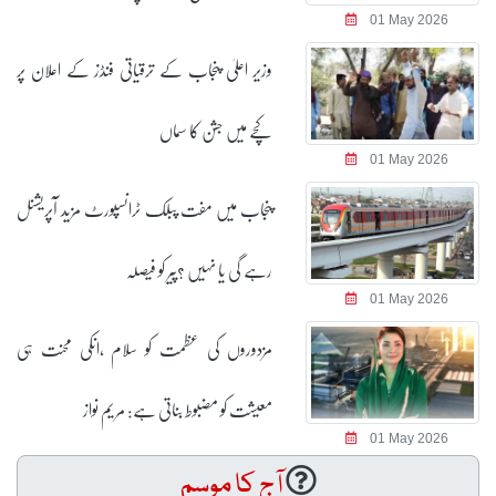
01 May 2026
وزیر اعلیٰ پنجاب کے ترقیاتی فنڈز کے اعلان پر
کچے میں جشن کا سماں
01 May 2026
پنجاب میں مفت پبلک ٹرانسپورٹ مزید آپریشنل
رہے گی یا نہیں ؟پیر کو فیصلہ
01 May 2026
مزدوروں کی عظمت کو سلام ،انکی محنت ہی
معیشت کو مضبوط بناتی ہے: مریم نواز
01 May 2026
آج کا موسم