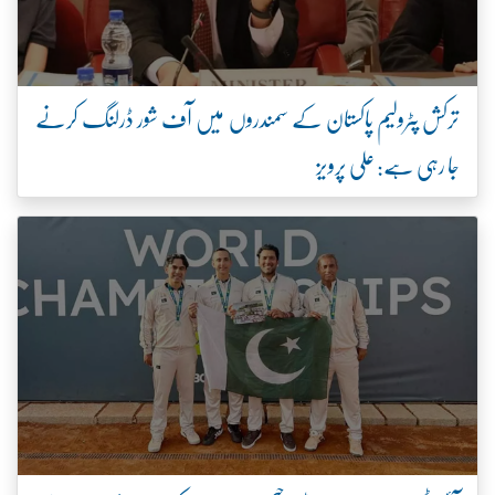
ترکش پٹرولیم پاکستان کے سمندروں میں آف شور ڈرلنگ کرنے
جا رہی ہے: علی پرویز