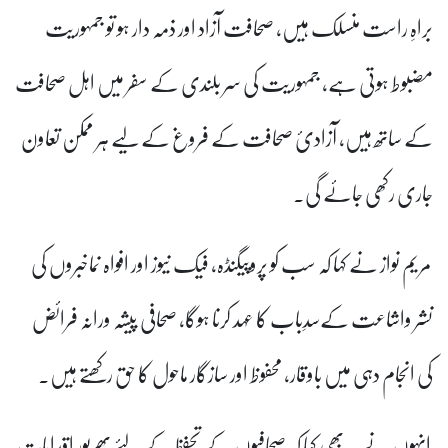
براہِ راست منسلک ہیں، صحافت آزاد اور ذمہ دار ہو تو جمہوریت
مضبوط ہوتی ہے، جمہوریت کی سر بلندی کے سفر میں اہل صحافت
کے ساتھ ہیں، آزادیٔ صحافت کے فروغ کے لیے ہر ممکن تعاون
جاری رکھی جائے گی۔
مریم نواز نے کہا کہ سب کو پروپیگنڈہ، فیک نیوز اور افواہ نماخبروں کی
نشر واشاعت کےسدِباب کا عہد کرنا ہوگا، صحافی پیشہ ورانہ فرائض
کی انجام دہی میں باوقار، محفوظ اور سازگار ماحول کا حق رکھتے ہیں۔
انہوں نے یہ بھی کہا کہ صحافیوں کے تحفظ کے لئے بھرپور اقدامات