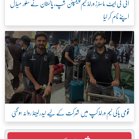
آئی ٹی ایف ماسٹرز ورلڈ ٹیم چیمپئن شپ، پاکستان نے سلور میڈل
اپنے نام کر لیا
قومی ہاکی ٹیم ورلڈ کپ میں شرکت کے لیے نیدرلینڈ روانہ ہو گئی