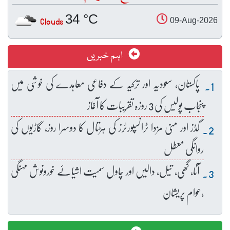
34 °C
Clouds
09-Aug-2026
اہم خبریں
پاکستان، سعودیہ اور ترکیہ کے دفاعی معاہدے کی خوشی میں
پنجاب پولیس کی 3 روزہ تقریبات کا آغاز
گڈز اور منی مزدا ٹرانسپورٹرز کی ہڑتال کا دوسرا روز، گاڑیوں کی
روانگی معطل
آٹا، گھی، تیل، دالیں اور چاول سمیت اشیائے خورونوش مہنگی
،عوام پریشان