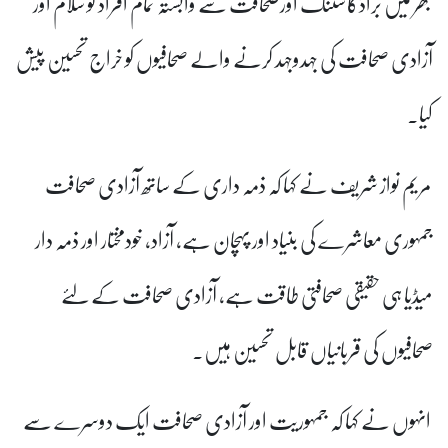
بھر میں براڈکاسٹنگ اورصحافت سے وابستہ تمام افراد کو سلام اور
آزادی صحافت کی جہدوجہد کرنے والے صحافیوں کو خراج تحسین پیش
کیا۔
مریم نواز شریف نے کہا کہ ذمہ داری کے ساتھ آزادی صحافت
جمہوری معاشرے کی بنیاد اور پہچان ہے، آزاد، خودمختار اور ذمہ دار
میڈیا ہی حقیقی صحافتی طاقت ہے، آزادی صحافت کے لئے
صحافیوں کی قربانیاں قابل تحسین ہیں۔
انہوں نے کہا کہ جمہوریت اور آزادی صحافت ایک دوسرے سے