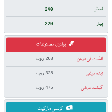
ٹماٹر
240
پیاز
220
پولٹری مصنوعات
انڈے فی درجن
268 روپے
زندہ مرغی
328 روپے
گوشت مرغی
475 روپے
کرنسی مارکیٹ