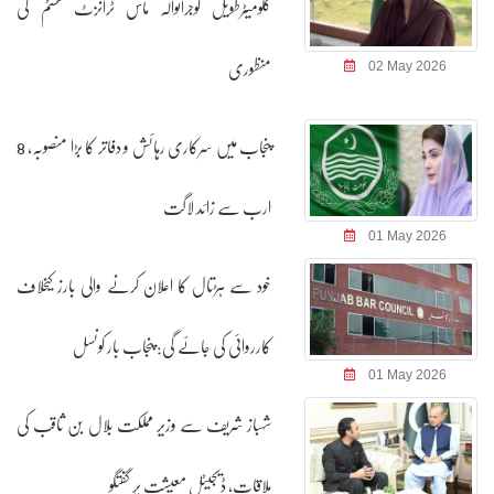
کلومیٹرطویل گوجرانوالہ ماس ٹرانزٹ سسٹم کی
منظوری
02 May 2026
پنجاب میں سرکاری رہائش و دفاتر کا بڑا منصوبہ، 8
ارب سے زائد لاگت
01 May 2026
خود سے ہڑتال کا اعلان کرنے والی بارز کیخلاف
کارروائی کی جائے گی: پنجاب بار کونسل
01 May 2026
شہباز شریف سے وزیر مملکت بلال بن ثاقب کی
ملاقات، ڈیجیٹل معیشت پر گفتگو