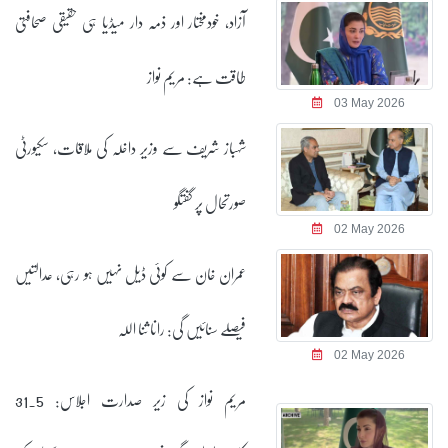
آزاد، خودمختار اور ذمہ دار میڈیا ہی حقیقی صحافتی
طاقت ہے: مریم نواز
03 May 2026
شہباز شریف سے وزیر داخلہ کی ملاقات، سکیورٹی
صورتحال پر گفتگو
02 May 2026
عمران خان سے کوئی ڈیل نہیں ہو رہی، عدالتیں
فیصلے سنائیں گی: رانا ثنا اللہ
02 May 2026
مریم نواز کی زیر صدارت اجلاس: 31.5