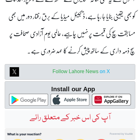
کو بھی یقینی بنایا جا رہا ہے، ڈیجیٹل میڈیا کے برق رفتار دور میں بھی
مسابقت سچ کی قیمت پر نہیں چاہیے، عالمی یوم آزادی صحافت پر
سچ ذمہ داری کے ساتھ پیش کرنے کا عہد ضروری ہے۔
Follow Lahore News
on X
Install our App
آپ کی اس خبر کے متعلق رائے