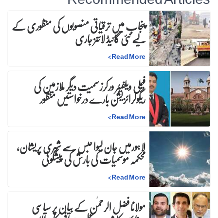
پنجاب میں ترقیاتی منصوبوں کی منظوری کے
لیے نئی گائیڈ لائنز جاری
>
Read More
فیملی ویلفیئر ورکرز سمیت دیگر ملازمین کی
ریگولرائزیشن بارے درخواستیں منظور
>
Read More
لاہورمیں جان لیوا حبس سے شہری پریشان،
محکمہ موسمیات کی بارش کی پیشگوئی
>
Read More
مولانا فضل الرحمٰن کے بیان پر سیاسی