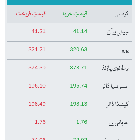
کرنسی
قیمتِ خرید
قیمتِ فروخت
چینی یوآن
41.21
41.14
یورو
321.21
320.63
برطانوی پاؤنڈ
374.39
373.71
آسٹریلیا ڈالر
196.10
195.74
کینیڈا ڈالر
198.49
198.13
جاپانی ین
1.76
1.76
74.06
73.93