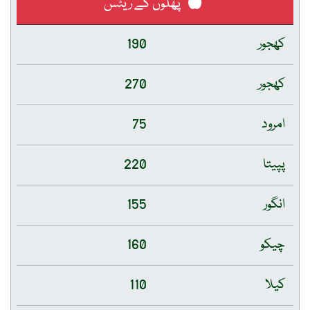
پھلوں کے ریٹس
کھجور
190
کھجور
270
امرود
75
پپیتا
220
انگور
155
چیکو
160
کیلا
110