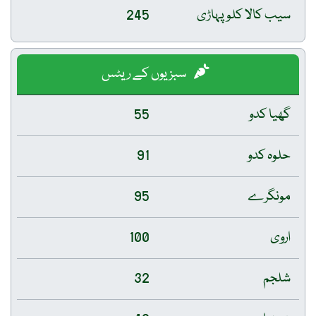
سیب کالا کلو پہاڑی
245
سبزیوں کے ریٹس
گھیا کدو
55
حلوہ کدو
91
مونگرے
95
اروی
100
شلجم
32