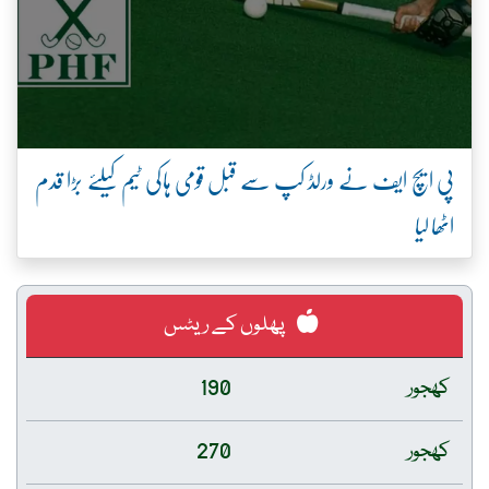
پی ایچ ایف نے ورلڈ کپ سے قبل قومی ہاکی ٹیم کیلئے بڑا قدم
اٹھا لیا
پھلوں کے ریٹس
کھجور
190
کھجور
270