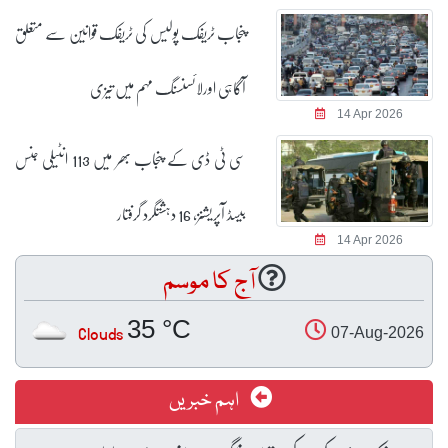
پنجاب ٹریفک پولیس کی ٹریفک قوانین سے متعلق
آگاہی اورلائسنسنگ مہم میں تیزی
14 Apr 2026
سی ٹی ڈی کے پنجاب بھر میں 113 انٹیلی جنس
بیسڈ آپریشنز، 16 دہشتگرد گرفتار
14 Apr 2026
آج کا موسم
35 °C
Clouds
07-Aug-2026
اہم خبریں