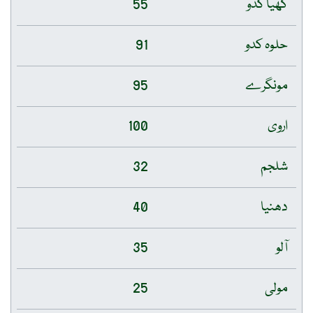
گھیا کدو
55
حلوہ کدو
91
مونگرے
95
اروی
100
شلجم
32
دھنیا
40
آلو
35
مولی
25