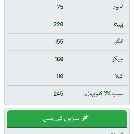
امرود
75
پپیتا
220
انگور
155
چیکو
160
کیلا
110
سیب کالا کلو پہاڑی
245
سبزیوں کے ریٹس