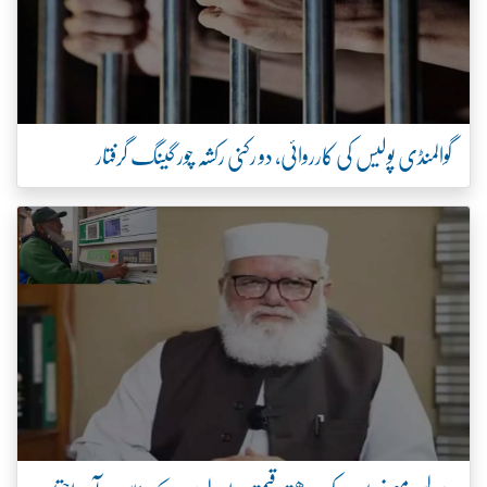
گوالمنڈی پولیس کی کارروائی، دو رکنی رکشہ چور گینگ گرفتار