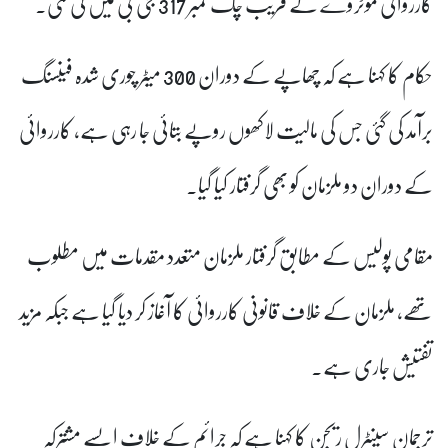
کارروائی موٹروے کے قریب چک نمبر 317 جی بی میں کی گئی۔
حکام کا کہنا ہے کہ چھاپے کے دوران 300 میٹر چوری شدہ فینسنگ
برآمد کی گئی جس کی مالیت لاکھوں روپے بتائی جا رہی ہے، کارروائی
کے دوران دو ملزمان کو بھی گرفتار کیا گیا۔
مقامی پولیس کے مطابق گرفتار ملزمان متعدد مقدمات میں مطلوب
تھے، ملزمان کے خلاف قانونی کارروائی کا آغاز کر دیا گیا ہے جبکہ مزید
تفتیش جاری ہے۔
ترجمان سینٹرل ریجن کا کہنا ہے کہ جرائم کے خلاف ایسے مشترکہ