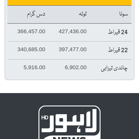
سونا
تولہ
دس گرام
24 قیراط
366,457.00
427,436.00
22 قیراط
340,685.00
397,477.00
چاندی تیزابی
5,916.00
6,902.00