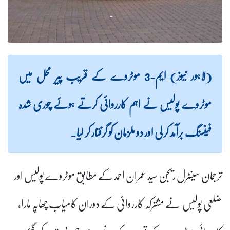
(لاہور نیوز) ایم-3 موٹروے کے قریب پیر محل میں
موٹروے پولیس نے اہم کارروائی کرتے ہوئے چوری شدہ
فینسنگ برآمد کر لی اور دو ملزمان کو گرفتار کر لیا۔
ترجمان سینٹرل ریجن سید عمران احمد کے مطابق موٹروے پولیس اور
ضلعی پولیس نے مشترکہ کارروائی کے دوران کامیاب چھاپہ مارا،