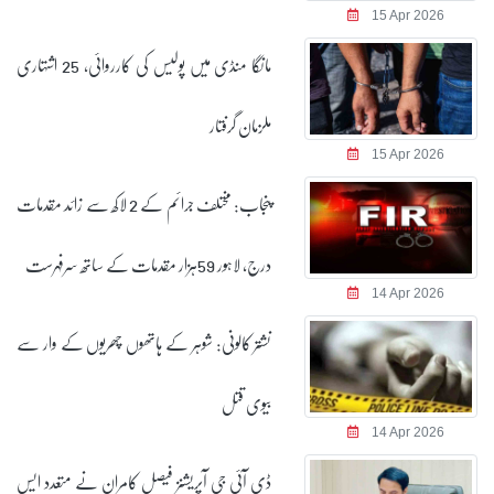
15 Apr 2026
مانگا منڈی میں پولیس کی کارروائی، 25 اشتہاری
ملزمان گرفتار
15 Apr 2026
پنجاب: مختلف جرائم کے 2 لاکھ سے زائد مقدمات
درج، لاہور 59ہزار مقدمات کے ساتھ سرفہرست
14 Apr 2026
نشتر کالونی: شوہر کے ہاتھوں چھریوں کے وار سے
بیوی قتل
14 Apr 2026
ڈی آئی جی آپریشنز فیصل کامران نے متعدد ایس