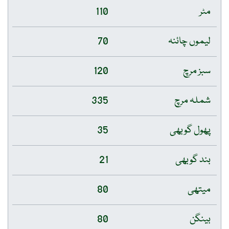
مٹر
110
لیموں چائنہ
70
سبز مرچ
120
شملہ مرچ
335
پھول گوبھی
35
بند گوبھی
21
میتھی
80
بینگن
80