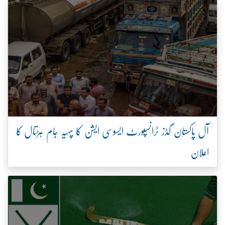
آل پاکستان گڈز ٹرانسپورٹ ایسوسی ایشن کا پہیہ جام ہڑتال کا
اعلان