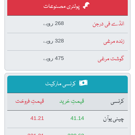
پولٹری مصنوعات
انڈے فی درجن
268 روپے
زندہ مرغی
328 روپے
گوشت مرغی
475 روپے
کرنسی مارکیٹ
کرنسی
قیمتِ خرید
قیمتِ فروخت
چینی یوآن
41.21
41.14