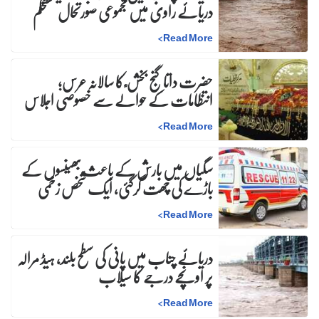
دریائے راوی میں مجموعی صورتحال مستحکم
>
Read More
حضرت داتا گنج بخش ؒ کا سالانہ عرس;
انتظامات کے حوالے سے خصوصی اجلاس
>
Read More
سگیاں میں بارش کے باعث بھینسوں کے
باڑے کی چھت گرگئی، ایک شخص زخمی
>
Read More
دریائے چناب میں پانی کی سطح بلند، ہیڈ مرالہ
پر اونچے درجے کا سیلاب
>
Read More