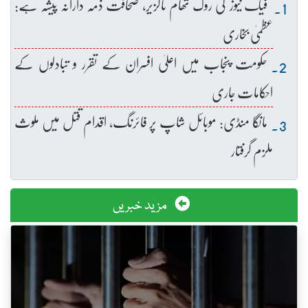
فیک نیوز کی روک تھام ناگزیر، صحافت ذمہ دارانہ پیشہ ہے:
عظمیٰ بخاری
حکومت پنجاب میں اعلیٰ افسران کے تقرر و تبادلوں کے
احکامات جاری
مانگا منڈی: موبائل شاپ پر فائرنگ، اقدام قتل میں ملوث
ملزم گرفتار
مزید خبریں