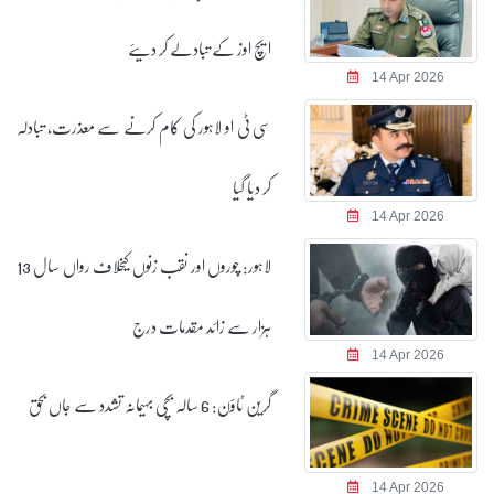
ایچ اوز کے تبادلے کر دیئے
14 Apr 2026
سی ٹی او لاہور کی کام کرنے سے معذرت، تبادلہ
کر دیا گیا
14 Apr 2026
لاہور: چوروں اور نقب زنوں کیخلاف رواں سال 13
ہزار سے زائد مقدمات درج
14 Apr 2026
گرین ٹاؤن: 6 سالہ بچی بہیمانہ تشدد سے جاں بحق
14 Apr 2026