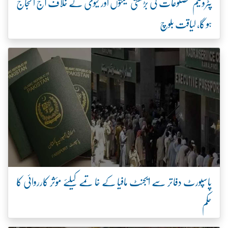
پٹرولیم مصنوعات کی بڑھتی قیمتوں اور لیوی کے خلاف آج احتجاج
ہو گا، لیاقت بلوچ
پاسپورٹ دفاتر سے ایجنٹ مافیا کے خاتمے کیلئے مؤثر کارروائی کا
حکم