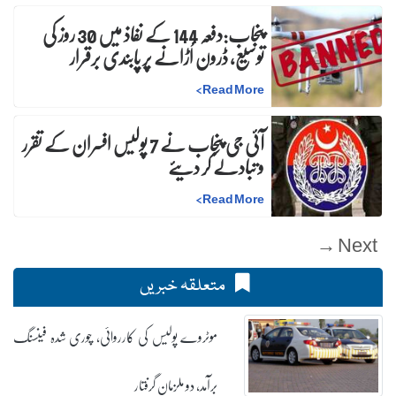
پنجاب:دفعہ 144 کے نفاذ میں 30 روز کی
توسیع، ڈرون اُڑانے پر پابندی برقرار
>
Read More
آئی جی پنجاب نے 7 پولیس افسران کے تقرر
و تبادلے کر دیئے
>
Read More
Next →
متعلقہ خبریں
موٹروے پولیس کی کارروائی، چوری شدہ فینسنگ
برآمد، دو ملزمان گرفتار