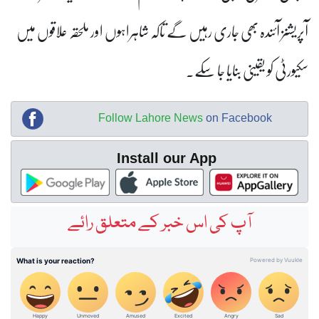
آپریشنز آئندہ بھی جاری رہیں گے تاکہ شاہراہوں اور ملحقہ علاقوں میں
سکیورٹی کو یقینی بنایا جا سکے۔
Follow Lahore News
on Facebook
Install our App
آپ کی اس خبر کے متعلق رائے