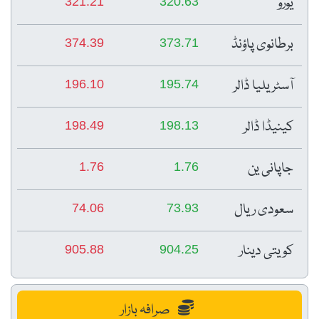
یورو
321.21
320.63
برطانوی پاؤنڈ
374.39
373.71
آسٹریلیا ڈالر
196.10
195.74
کینیڈا ڈالر
198.49
198.13
جاپانی ین
1.76
1.76
سعودی ریال
74.06
73.93
کویتی دینار
905.88
904.25
صرافہ بازار