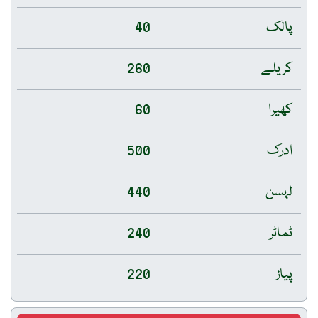
پالک
40
کریلے
260
کھیرا
60
ادرک
500
لہسن
440
ٹماٹر
240
پیاز
220