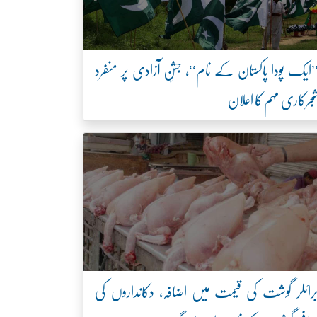
’ایک پودا پاکستان کے نام‘‘، جشنِ آزادی پر منفرد
جرکاری مہم کا اعلان
رائلر گوشت کی قیمت میں اضافہ، دکانداروں کی