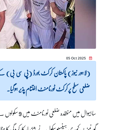
05 Oct 2025
(لاہور نیوز) پاکستان کرکٹ بورڈ (پی سی بی) 
ضلعی سطح پر کرکٹ ٹورنامنٹ اختتام پذیر ہوگیا۔
گورنمنٹ کمپری ہینسیو سکول نے شاندار کارکردگی کا