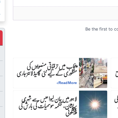
ق
ر
پنجاب میں ترقیاتی منصوبوں کی
منظوری کے لیے نئی گائیڈ لائنز جاری
>
Read More
کی
لاہورمیں جان لیوا حبس سے شہری
پریشان، محکمہ موسمیات کی بارش کی
پیشگوئی