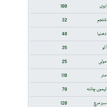
اروی
100
شلجم
32
دھنیا
40
آلو
35
مولی
25
مٹر
110
لیموں چائنہ
70
سبز مرچ
120