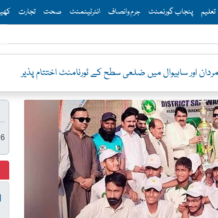
Th
تعلیم
پنجاب گورنمنٹ
جرم وانصاف
انٹرٹینمنٹ
صحت
تجارت
کھی
مردان اور ساہیوال میں ضلعی سطح کے ٹورنامنٹ اختتام پذیر
26