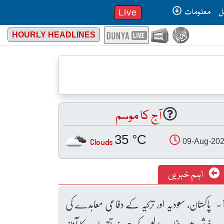
ل
معلومات
Live
HOURLY HEADLINES
آج کا موسم
35 °C
Clouds
09-Aug-20
اہم خبریں
پاکستان، سعودیہ اور ترکیہ کے دفاعی معاہدے کی