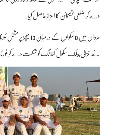
دے کر ضلعی چیمپئن کا اعزاز حاصل کیا۔
مردان میں 8 سکولوں کے د
نے غزالی پبلک سکول کٹلانگ کو شکست دے کر ٹورنام