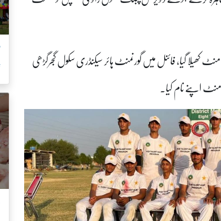
’
رمیان 13 میچز پر مشتمل ٹورنامنٹ کھیلا گیا، فائنل میں گورنمنٹ ہائر سیکنڈری سکول گجرگڑھی
ش
نٹ اپنے نام کیا۔
ب