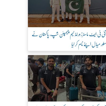
ئی ٹی ایف ماسٹرز ورلڈ ٹیم چیمپئن شپ، پاکستان نے
لور میڈل اپنے نام کر لیا