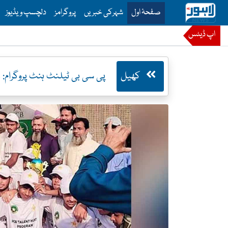
is is the main menu for Lahore News
صفحۂ اول
شہرکی خبریں
پروگرامز
دلچسپ ویڈیوز
اپ ڈیٹس
کھیل
پی سی بی ٹیلنٹ ہنٹ پروگرام: 