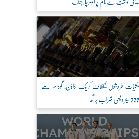
افی گوشت کے نام پر اوورچارجنگ
نشیات فروشوں کیخلاف کریک ڈاؤن، گودام سے
2 لیٹر دیسی شراب برآمد