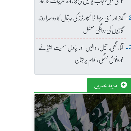
خوشی میں پنجاب پولیس کی 3 روزہ تقریبات کا آغاز
گڈز اور منی مزدا ٹرانسپورٹرز کی ہڑتال کا دوسرا روز،
گاڑیوں کی روانگی معطل
آٹا، گھی، تیل، دالیں اور چاول سمیت اشیائے
خورونوش مہنگی ،عوام پریشان
مزید خبریں