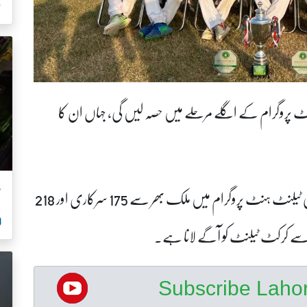
ص
ٹ پروگرام کے اگلے مرحلے میں حصہ لیں گی، جہاں ان کا
م
یاد رہے کہ پی سی بی کے اس 40 اوور فارمیٹ پر مبنی ٹیلنٹ ہنٹ پروگرام میں ملک بھر سے 175 سرکاری اور 218
00
 سے کرکٹ ٹیلنٹ کو آگے لانا ہے۔
Subscribe Lah