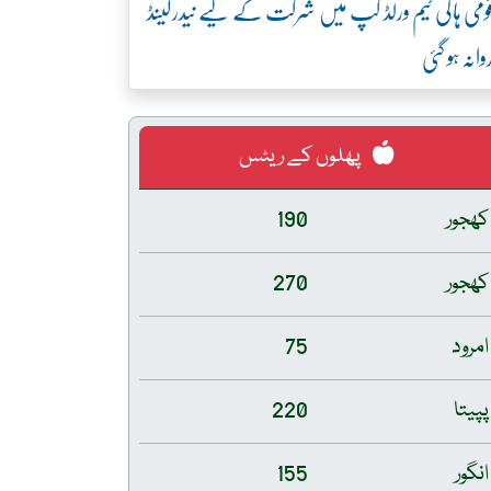
ومی ہاکی ٹیم ورلڈ کپ میں شرکت کے لیے نیدرلینڈ
وانہ ہو گئی
پھلوں کے ریٹس
کھجور
190
کھجور
270
امرود
75
پپیتا
220
انگور
155