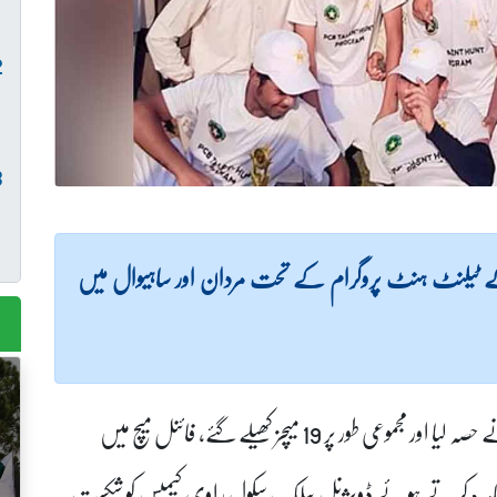
کے ٹیلنٹ ہنٹ پروگرام کے تحت مردان اور ساہیوال میں
ساہیوال میں منعقدہ ضلعی ٹورنامنٹ میں 9 سکولوں نے حصہ لیا اور مجموعی طور پر 19 میچز کھیلے گئے، فائنل میچ میں
 مظاہرہ کرتے ہوئے ڈویژنل پبلک سکول راوی کیمپس کو شکست