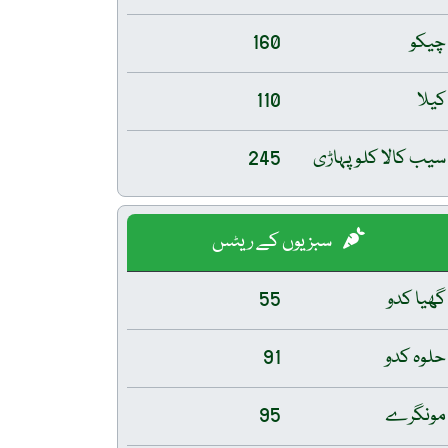
چیکو
160
کیلا
110
سیب کالا کلو پہاڑی
245
سبزیوں کے ریٹس
گھیا کدو
55
حلوہ کدو
91
مونگرے
95