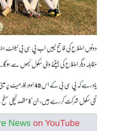
دونوں اضلاع کی فاتح ٹیمیں اب پی سی بی ٹیلنٹ ہن
مقابلہ دیگر اضلاع کی جیتنے والی سکول ٹیموں سے ہوگا۔
نجی سکول شرکت کر رہے ہیں، جن کا مقصد نچلی سطح
ore News
on YouTube