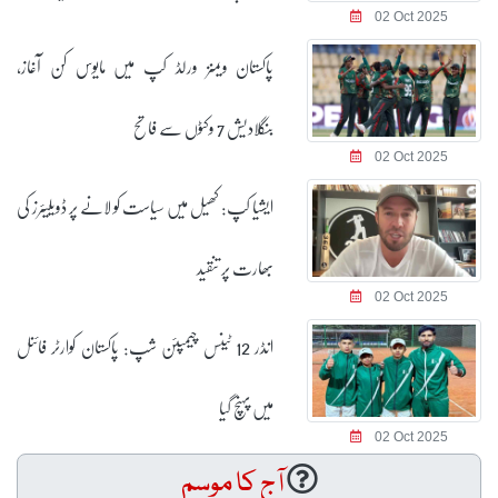
02 Oct 2025
پاکستان ویمنز ورلڈ کپ میں مایوس کن آغاز،
بنگلادیش 7 وکٹوں سے فاتح
02 Oct 2025
ایشیا کپ: کھیل میں سیاست کو لانے پر ڈویلیئرز کی
بھارت پر تنقید
02 Oct 2025
انڈر 12 ٹینس چیمپئن شپ: پاکستان کوارٹر فائنل
میں پہنچ گیا
02 Oct 2025
آج کا موسم