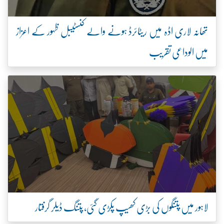
تھانہ لاری اڈہ میں ریٹائرڈ ہونے والے کنسٹیبل ظہور کے اعزاز
میں الوداعی تقریب
لاہور میں پتنگوں کی بڑی کھیپ پکڑی گئی، پتنگ ڈیلر گرفتار