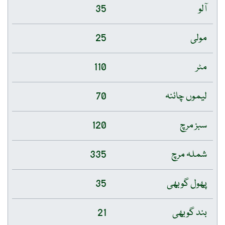
آلو
35
مولی
25
مٹر
110
لیموں چائنہ
70
سبز مرچ
120
شملہ مرچ
335
پھول گوبھی
35
بند گوبھی
21