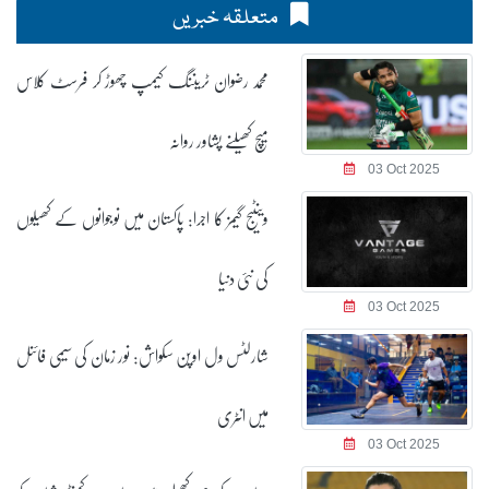
متعلقہ خبریں
محمد رضوان ٹریننگ کیمپ چھوڑ کر فرسٹ کلاس
میچ کھیلنے پشاور روانہ
03 Oct 2025
وینٹیج گیمز کا اجرا: پاکستان میں نوجوانوں کے کھیلوں
کی نئی دنیا
03 Oct 2025
شارلٹس ول اوپن سکواش: نور زمان کی سیمی فائنل
میں انٹری
03 Oct 2025