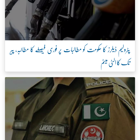
پٹرولیم ڈیلرز کا حکومت کو مطالبات پر فوری فیصلے کا مطالبہ، پیر
تک کا الٹی میٹم