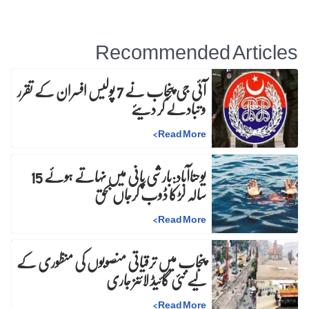
Recommended Articles
آئی جی پنجاب نے 7 پولیس افسران کے تقرر
و تبادلے کر دیئے
>
Read More
یوحناآباد:بارشی پانی میں نہاتے ہوئے 15
سالہ لڑکا ڈوب کرجاں بحق
>
Read More
پنجاب میں ترقیاتی منصوبوں کی منظوری کے
لیے نئی گائیڈ لائنز جاری
>
Read More