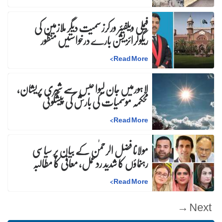
فیملی ویلفیئر ورکرز سمیت دیگر ملازمین کی
ریگولرائزیشن بارے درخواستیں منظور
>
Read More
لاہورمیں جان لیوا حبس سے شہری پریشان،
محکمہ موسمیات کی بارش کی پیشگوئی
>
Read More
مولانا فضل الرحمٰن کے بیان پر سیاسی
رہنماؤں کا شدید ردعمل، معافی کا مطالبہ
>
Read More
Next →