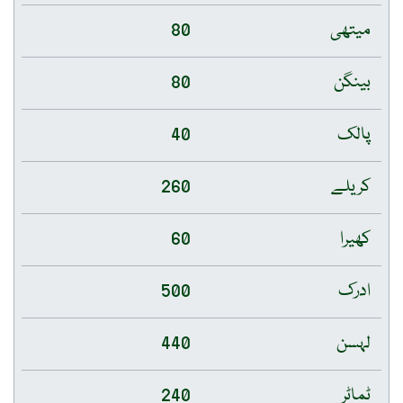
میتھی
80
بینگن
80
پالک
40
کریلے
260
کھیرا
60
ادرک
500
لہسن
440
ٹماٹر
240