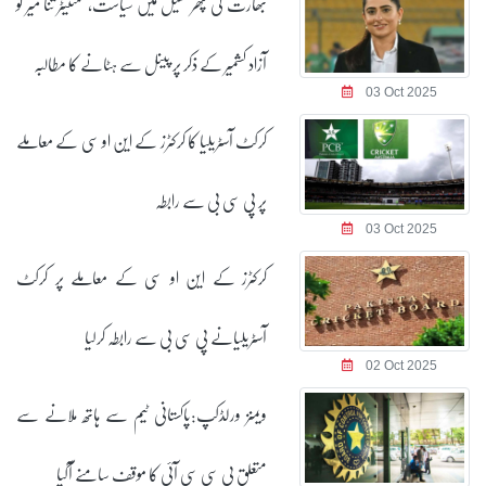
بھارت کی پھر کھیل میں سیاست، کمنٹیٹر ثنا میر کو
آزاد کشمیر کے ذکر پر پینل سے ہٹانے کا مطالبہ
03 Oct 2025
کرکٹ آسٹریلیا کا کرکٹرز کے این او سی کے معاملے
پر پی سی بی سے رابطہ
03 Oct 2025
کرکٹرز کے این او سی کے معاملے پر کرکٹ
آسٹریلیانے پی سی بی سے رابطہ کرلیا
02 Oct 2025
ویمنز ورلڈکپ:پاکستانی ٹیم سے ہاتھ ملانے سے
متعلق بی سی سی آئی کا موقف سامنے آگیا