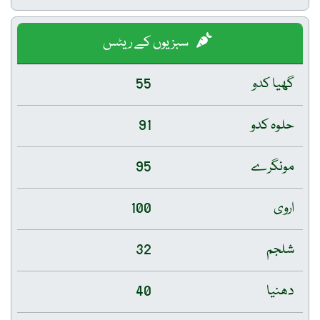
سبزیوں کے ریٹس
گھیا کدو
55
حلوہ کدو
91
مونگرے
95
اروی
100
شلجم
32
دھنیا
40