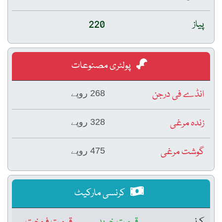
پیاز
220
پولٹری مصنوعات
انڈے فی درجن
268 روپے
زندہ مرغی
328 روپے
گوشت مرغی
475 روپے
کرنسی مارکیٹ
کرنسی
قیمتِ خرید
قیمتِ فروخت