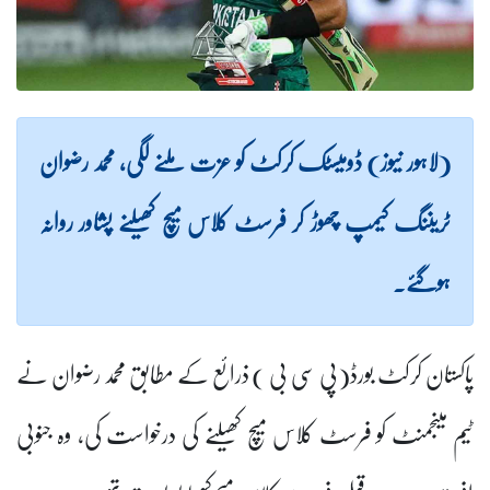
(لاہور نیوز) ڈومیسٹک کرکٹ کو عزت ملنے لگی، محمد رضوان
ٹریننگ کیمپ چھوڑ کر فرسٹ کلاس میچ کھیلنے پشاور روانہ
ہوگئے۔
پاکستان کرکٹ بورڈ(پی سی بی ) ذرائع کے مطابق محمد رضوان نے
ٹیم مینجمنٹ کو فرسٹ کلاس میچ کھیلنے کی درخواست کی، وہ جنوبی