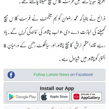
افریقہ سیریز سے قبل فرسٹ کلاس میچ کھیلنا چاہتے تھے۔
ذرائع نے بتایا کہ محمد رضوان کو ٹیم مینجمنٹ نے فرسٹ کلاس میچ
کھیلنے کی اجازت دے دی جو اب پشاور کی نمائندگی کریں گے۔یاد
رہے قائداعظم ٹرافی کا میچ پشاور اور سیالکوٹ ریجن کے درمیان 6
اکتوبر کو پشاور میں شیڈول ہے۔
Follow Lahore News
on Facebook
Install our App