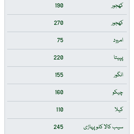
کھجور
190
کھجور
270
امرود
75
پپیتا
220
انگور
155
چیکو
160
کیلا
110
سیب کالا کلو پہاڑی
245