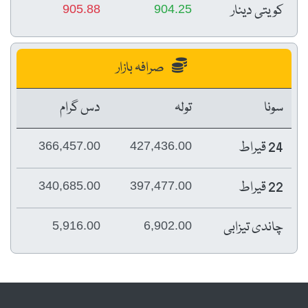
کویتی دینار
905.88
904.25
صرافہ بازار
سونا
تولہ
دس گرام
24 قیراط
366,457.00
427,436.00
22 قیراط
340,685.00
397,477.00
چاندی تیزابی
5,916.00
6,902.00