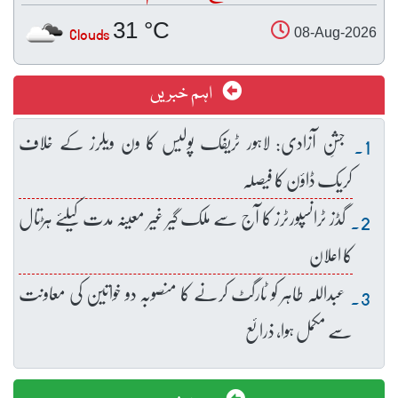
31 °C
Clouds
08-Aug-2026
اہم خبریں
جشنِ آزادی: لاہور ٹریفک پولیس کا ون ویلرز کے خلاف
کریک ڈاؤن کا فیصلہ
گڈز ٹرانسپورٹرز کا آج سے ملک گیر غیر معینہ مدت کیلئے ہڑتال
کا اعلان
عبداللہ طاہر کو ٹارگٹ کرنے کا منصوبہ دو خواتین کی معاونت
سے مکمل ہوا، ذرائع