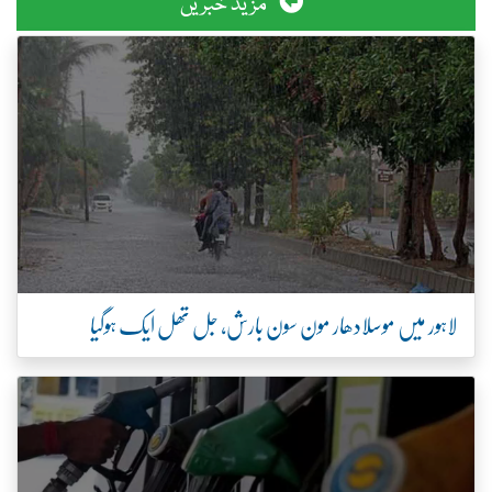
مزید خبریں
لاہور میں موسلادھار مون سون بارش، جل تھل ایک ہوگیا