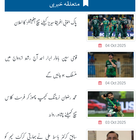
متعلقہ خبریں
پاک جنوبی افریقا سیریز کیلئے میچ آفیشلز کا اعلان
04 Oct 2025
قومی سپن باؤلر ابرار احمد آج رشتہ ازدواج میں
منسلک ہو جائیں گے
04 Oct 2025
محمد رضوان ٹریننگ کیمپ چھوڑ کر فرسٹ کلاس
میچ کھیلنے پشاور روانہ
03 Oct 2025
سابق کرکٹر باسط علی نےبھارتی کرکٹ ٹیم کو