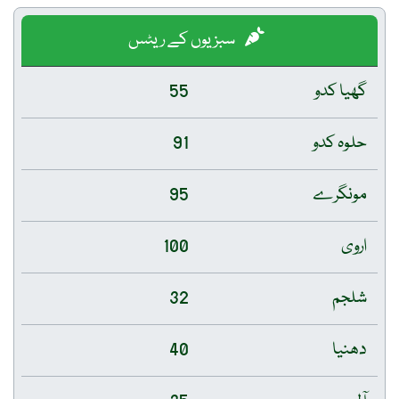
سبزیوں کے ریٹس
گھیا کدو
55
حلوہ کدو
91
مونگرے
95
اروی
100
شلجم
32
دھنیا
40