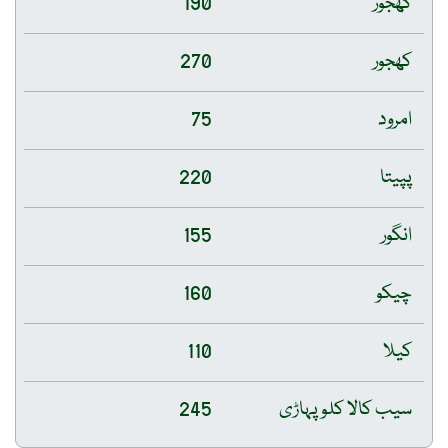
کھجور
190
کھجور
270
امرود
75
پپیتا
220
انگور
155
چیکو
160
کیلا
110
سیب کالا کلو پہاڑی
245