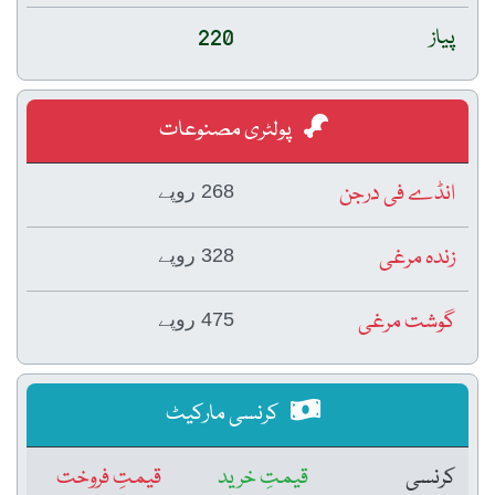
پیاز
220
پولٹری مصنوعات
انڈے فی درجن
268 روپے
زندہ مرغی
328 روپے
گوشت مرغی
475 روپے
کرنسی مارکیٹ
کرنسی
قیمتِ خرید
قیمتِ فروخت