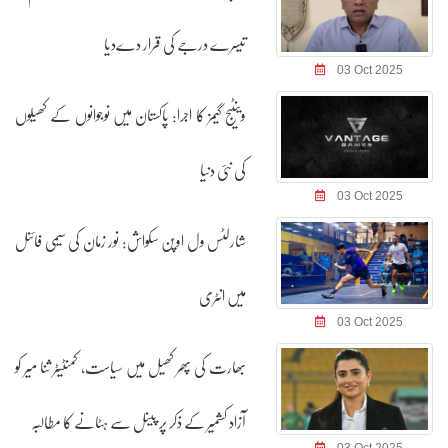
تیسرے درجے کی قرار دےدیا
03 Oct 2025
وینٹیج گیمز کا اجرا: پاکستان میں نوجوانوں کے کھیلوں
کی نئی دنیا
03 Oct 2025
شارلٹس ول اوپن سکواش: نور زمان کی سیمی فائنل
میں انٹری
03 Oct 2025
بھارت کی پھر کھیل میں سیاست، کمنٹیٹر ثنا میر کو
آزاد کشمیر کے ذکر پر پینل سے ہٹانے کا مطالبہ