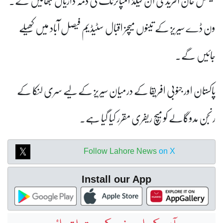
فیصل خان آفریدی آن فیلڈ امپائرنگ کی ذمہ داریاں نبھائیں گے۔
ون ڈے سیریز کے تینوں میچز اقبال سٹیڈیم فیصل آباد میں کھیلے
جائیں گے۔
پاکستان اور جنوبی افریقا کے درمیان سیریز کے لیے سری لنکا کے
رنجن مدوگالے کو میچ ریفری مقرر کیا گیا ہے۔
Follow Lahore News
on X
Install our App