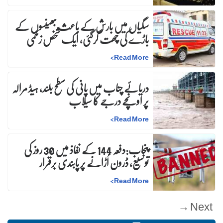
سگیاں میں بارش کے باعث بھینسوں کے
باڑے کی چھت گرگئی، ایک شخص زخمی
>
Read More
دریائے چناب میں پانی کی سطح بلند، ہیڈ مرالہ
پر اونچے درجے کا سیلاب
>
Read More
پنجاب:دفعہ 144 کے نفاذ میں 30 روز کی
توسیع، ڈرون اُڑانے پر پابندی برقرار
>
Read More
Next →