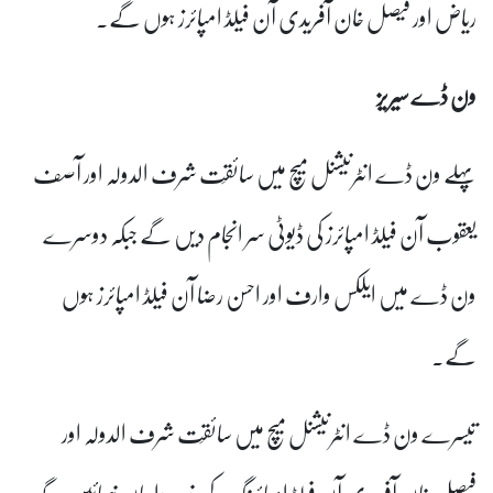
ریاض اور فیصل خان آفریدی آن فیلڈ امپائرز ہوں گے۔
ون ڈے سیریز
پہلے ون ڈے انٹرنیشنل میچ میں سائقَت شرف الدولہ اور آصف
یعقوب آن فیلڈ امپائرز کی ڈیوٹی سر انجام دیں گے جبکہ دوسرے
ون ڈے میں ایلکس وارف اور احسن رضا آن فیلڈ امپائرز ہوں
گے۔
تیسرے ون ڈے انٹرنیشنل میچ میں سائقَت شرف الدولہ اور