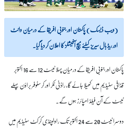
(ویب ڈیسک) پاکستان اور جنوبی افریقا کے درمیان وائٹ
اور ریڈ بال سیریز کیلئے میچ آفیشلز کا اعلان کر دیا گیا۔
پاکستان اور جنوبی افریقا کے درمیان پہلا ٹیسٹ 12 سے 16 اکتوبر
قذافی سٹیڈیم میں کھیلا جائے گا، راڈنی ٹکر اور کرسٹوفر براؤن پہلے
ٹیسٹ کے آن فیلڈ امپائرز ہوں گے۔
دوسرا ٹیسٹ 20 سے 24 اکتوبر تک راولپنڈی کرکٹ سٹیڈیم میں