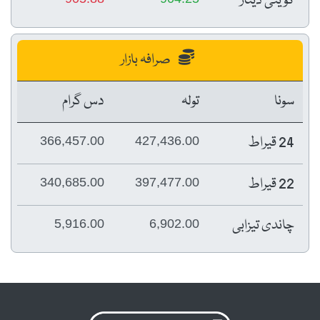
کویتی دینار
صرافہ بازار
سونا
تولہ
دس گرام
24 قیراط
366,457.00
427,436.00
22 قیراط
340,685.00
397,477.00
چاندی تیزابی
5,916.00
6,902.00