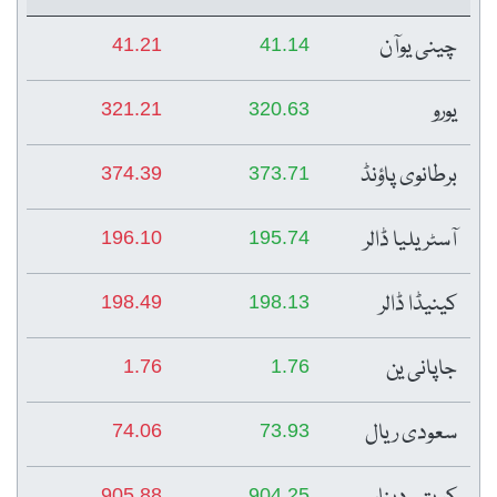
چینی یوآن
41.21
41.14
یورو
321.21
320.63
برطانوی پاؤنڈ
374.39
373.71
آسٹریلیا ڈالر
196.10
195.74
کینیڈا ڈالر
198.49
198.13
جاپانی ین
1.76
1.76
سعودی ریال
74.06
73.93
905.88
904.25