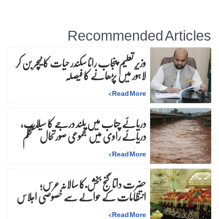
Recommended Articles
وزیرِ تعلیم پنجاب رانا سکندر حیات کا ٹیچر بن کر
لاہور میں پڑھانے کا فیصلہ
>
Read More
دریائے چناب میں بلند درجے کا سیلاب،
دریائے راوی میں مجموعی صورتحال مستحکم
>
Read More
حضرت داتا گنج بخش ؒ کا سالانہ عرس;
انتظامات کے حوالے سے خصوصی اجلاس
>
Read More