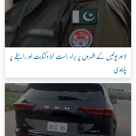
لاہور پولیس کے افسروں پر براہ راست خط و کتابت اور رابطے پر
پابندی