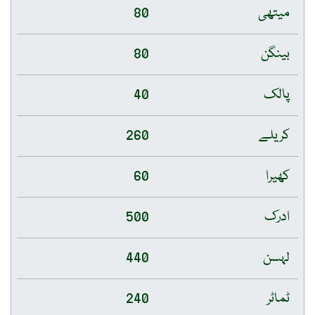
میتھی
80
بینگن
80
پالک
40
کریلے
260
کھیرا
60
ادرک
500
لہسن
440
ٹماٹر
240