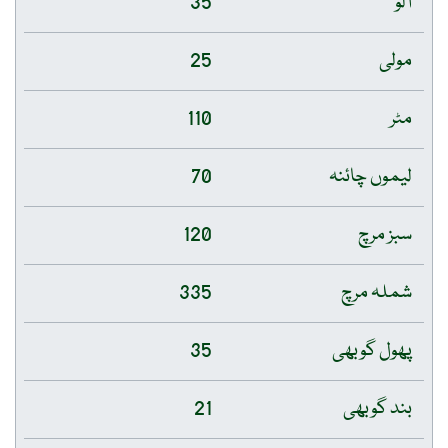
آلو
35
مولی
25
مٹر
110
لیموں چائنہ
70
سبز مرچ
120
شملہ مرچ
335
پھول گوبھی
35
بند گوبھی
21