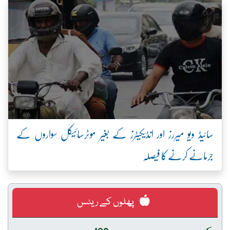
سائیڈ ویو میررز اور انڈیکیٹرز کے بغیر موٹرسائیکل سواروں کے
جرمانے کرنے کا فیصلہ
پھلوں کے ریٹس