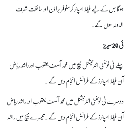
ہوگا جس کے لیے فیلڈ امپائر کرسٹوفر براؤن اور سائقَت شرف
الدولہ ہوں گے۔
ٹی 20 سیریز
پہلے ٹی ٹوئنٹی انٹرنیشنل میچ میں محمد آصف یعقوب اور راشد ریاض
آن فیلڈ امپائرز کے فرائض انجام دیں گے۔
دوسرے ٹی ٹوئنٹی انٹرنیشنل میں محمد آصف یعقوب اور راشد ریاض
آن فیلڈ امپائرز کے فرائض انجام دیں گے۔ تیسرے میچ میں راشد