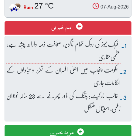
27 °C
Rain
07-Aug-2026
اہم خبریں
فیک نیوز کی روک تھام ناگزیر، صحافت ذمہ دارانہ پیشہ ہے:
عظمیٰ بخاری
حکومت پنجاب میں اعلیٰ افسران کے تقرر و تبادلوں کے
احکامات جاری
غالب مارکیٹ: پتنگ کی ڈور پھرنے سے 23 سالہ نوجوان
زخمی، ہسپتال منتقل
مزید خبریں