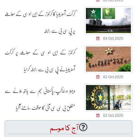
03 Oct 2025
کرکٹ آسٹریلیا کا کرکٹرز کے این او سی کے معاملے
پر پی سی بی سے رابطہ
03 Oct 2025
کرکٹرز کے این او سی کے معاملے پر کرکٹ
آسٹریلیانے پی سی بی سے رابطہ کرلیا
02 Oct 2025
ویمنز ورلڈکپ:پاکستانی ٹیم سے ہاتھ ملانے سے
متعلق بی سی سی آئی کا موقف سامنے آگیا
02 Oct 2025
آج کا موسم