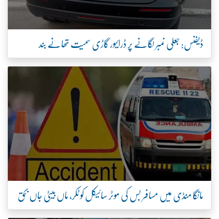
ڈیفنس: جعلی نمبر لگانے پر ڈرائیور گاڑی سمیت تھانے بند
مانگا منڈی میں مسافر بس کی موٹر سائیکل کو ٹکر، ماں بیٹی جاں بحق