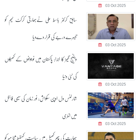
03 Oct 2025
سابق کرکٹر باسط علی نےبھارتی کرکٹ ٹیم کو
تیسرے درجے کی قرار دےدیا
03 Oct 2025
وینٹیج گیمز کا اجرا: پاکستان میں نوجوانوں کے کھیلوں
کی نئی دنیا
03 Oct 2025
شارلٹس ول اوپن سکواش: نور زمان کی سیمی فائنل
میں انٹری
03 Oct 2025
بھارت کی پھر کھیل میں سیاست، کمنٹیٹر ثنا میر کو