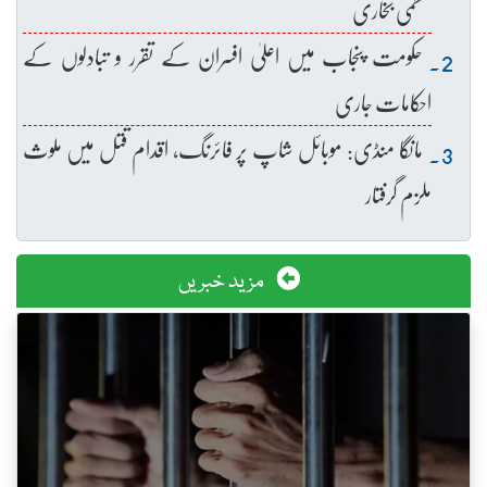
عظمیٰ بخاری
حکومت پنجاب میں اعلیٰ افسران کے تقرر و تبادلوں کے
احکامات جاری
مانگا منڈی: موبائل شاپ پر فائرنگ، اقدام قتل میں ملوث
ملزم گرفتار
مزید خبریں