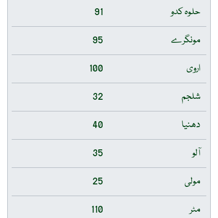
حلوہ کدو
91
مونگرے
95
اروی
100
شلجم
32
دھنیا
40
آلو
35
مولی
25
مٹر
110