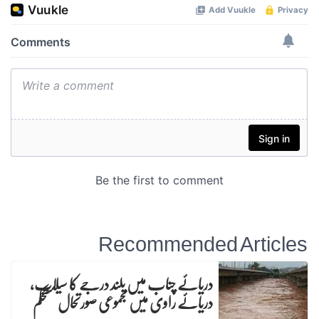
Recommended Articles
دریائے چناب میں بلند درجے کا سیلاب،
دریائے راوی میں مجموعی صورتحال مستحکم