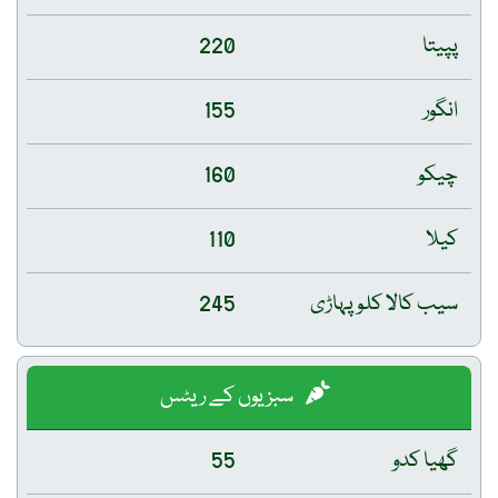
پپیتا
220
انگور
155
چیکو
160
کیلا
110
سیب کالا کلو پہاڑی
245
سبزیوں کے ریٹس
گھیا کدو
55