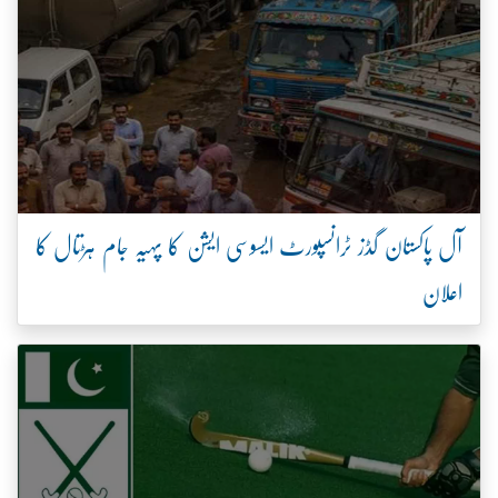
آل پاکستان گڈز ٹرانسپورٹ ایسوسی ایشن کا پہیہ جام ہڑتال کا
اعلان