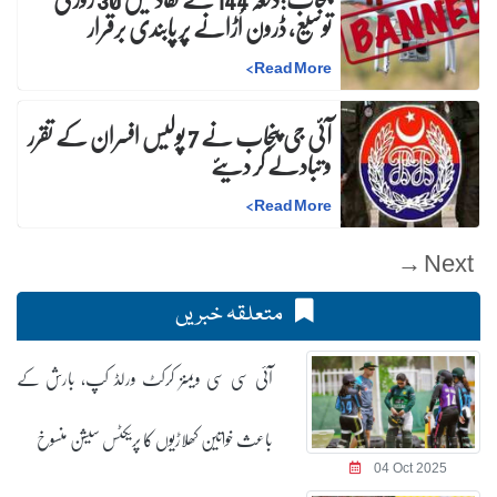
توسیع، ڈرون اُڑانے پر پابندی برقرار
>
Read More
آئی جی پنجاب نے 7 پولیس افسران کے تقرر
و تبادلے کر دیئے
>
Read More
Next →
متعلقہ خبریں
آئی سی سی ویمنز کرکٹ ورلڈ کپ، بارش کے
باعث خواتین کھلاڑیوں کا پریکٹس سیشن منسوخ
04 Oct 2025