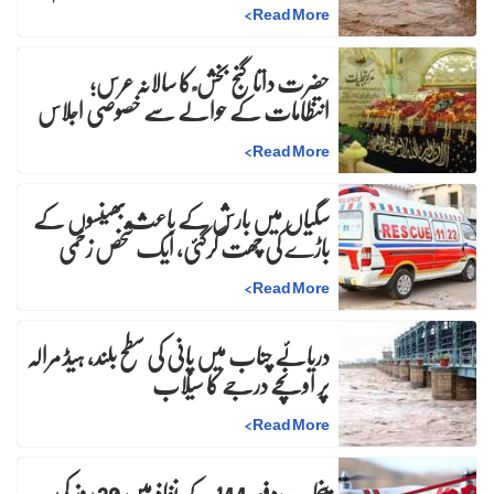
>
Read More
حضرت داتا گنج بخش ؒ کا سالانہ عرس;
انتظامات کے حوالے سے خصوصی اجلاس
>
Read More
سگیاں میں بارش کے باعث بھینسوں کے
باڑے کی چھت گرگئی، ایک شخص زخمی
>
Read More
دریائے چناب میں پانی کی سطح بلند، ہیڈ مرالہ
پر اونچے درجے کا سیلاب
>
Read More
پنجاب:دفعہ 144 کے نفاذ میں 30 روز کی