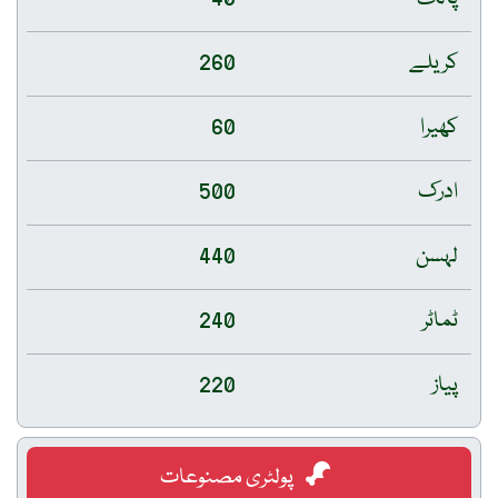
کریلے
260
کھیرا
60
ادرک
500
لہسن
440
ٹماٹر
240
پیاز
220
پولٹری مصنوعات