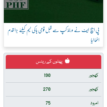
پی ایچ ایف نے ورلڈ کپ سے قبل قومی ہاکی ٹیم کیلئے بڑا قدم
اٹھا لیا
پھلوں کے ریٹس
کھجور
190
کھجور
270
امرود
75