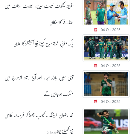
افریقہ کیخلاف ٹیسٹ سیریز، سپورٹ سٹاف میں
اضافے کا امکان
04 Oct 2025
پاک جنوبی افریقا سیریز کیلئے میچ آفیشلز کا اعلان
04 Oct 2025
قومی سپن باؤلر ابرار احمد آج رشتہ ازدواج میں
منسلک ہو جائیں گے
04 Oct 2025
محمد رضوان ٹریننگ کیمپ چھوڑ کر فرسٹ کلاس
میچ کھیلنے پشاور روانہ