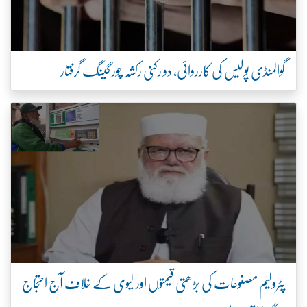
گوالمنڈی پولیس کی کارروائی، دو رکنی رکشہ چور گینگ گرفتار
پٹرولیم مصنوعات کی بڑھتی قیمتوں اور لیوی کے خلاف آج احتجاج