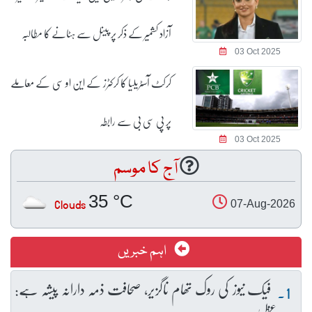
آزاد کشمیر کے ذکر پر پینل سے ہٹانے کا مطالبہ
03 Oct 2025
کرکٹ آسٹریلیا کا کرکٹرز کے این او سی کے معاملے
پر پی سی بی سے رابطہ
03 Oct 2025
آج کا موسم
35 °C
Clouds
07-Aug-2026
اہم خبریں
فیک نیوز کی روک تھام ناگزیر، صحافت ذمہ دارانہ پیشہ ہے: