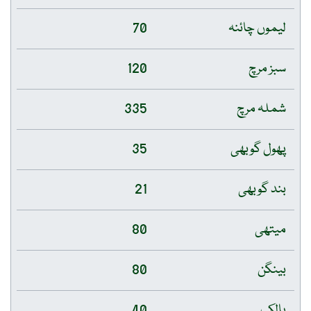
لیموں چائنہ
70
سبز مرچ
120
شملہ مرچ
335
پھول گوبھی
35
بند گوبھی
21
میتھی
80
بینگن
80
پالک
40