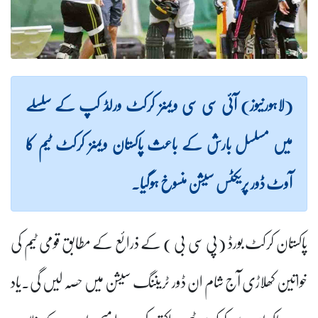
(لاہورنیوز) آئی سی سی ویمنز کرکٹ ورلڈ کپ کے سلسلے
میں مسلسل بارش کے باعث پاکستان ویمنز کرکٹ ٹیم کا
آوٹ ڈور پریکٹس سیشن منسوخ ہوگیا۔
پاکستان کرکٹ بورڈ (پی سی بی ) کے ذرائع کے مطابق قومی ٹیم کی
خواتین کھلاڑی آج شام ان ڈور ٹریننگ سیشن میں حصہ لیں گی۔یاد