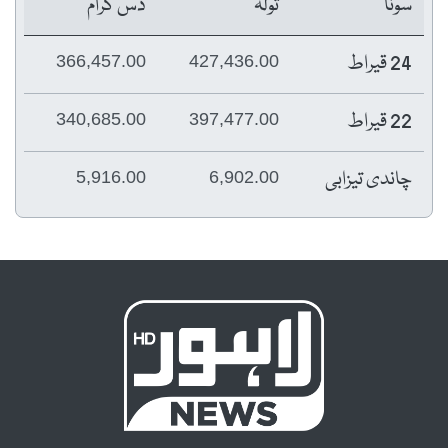
سونا
تولہ
دس گرام
24 قیراط
366,457.00
427,436.00
22 قیراط
340,685.00
397,477.00
چاندی تیزابی
5,916.00
6,902.00