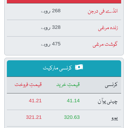
انڈے فی درجن
268 روپے
زندہ مرغی
328 روپے
گوشت مرغی
475 روپے
کرنسی مارکیٹ
کرنسی
قیمتِ خرید
قیمتِ فروخت
چینی یوآن
41.21
41.14
یورو
321.21
320.63