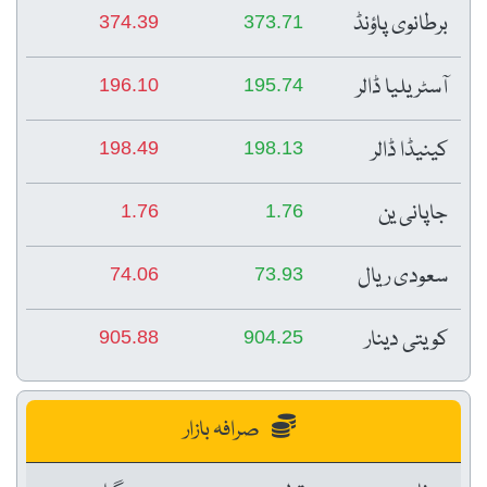
برطانوی پاؤنڈ
374.39
373.71
آسٹریلیا ڈالر
196.10
195.74
کینیڈا ڈالر
198.49
198.13
جاپانی ین
1.76
1.76
سعودی ریال
74.06
73.93
کویتی دینار
905.88
904.25
صرافہ بازار