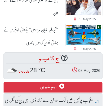
خان
13 May 2025
’’آپریشن بنیان مرصوص‘‘ پاکستانی ایئرفورس نے
بھارتی فضائیہ کو دھول چٹا دی
13 May 2025
آج کا موسم
28 °C
Clouds
08-Aug-2026
اہم خبریں
پنجاب پولیس میں ایک درجن سے زائد ڈی ایس پیز کی تقرری