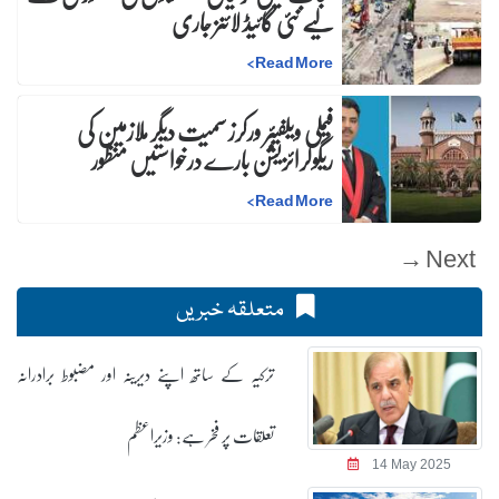
لیے نئی گائیڈ لائنز جاری
>
Read More
فیملی ویلفیئر ورکرز سمیت دیگر ملازمین کی
ریگولرائزیشن بارے درخواستیں منظور
>
Read More
Next →
متعلقہ خبریں
ترکیہ کے ساتھ اپنے دیرینہ اور مضبوط برادرانہ
تعلقات پر فخر ہے: وزیراعظم
14 May 2025