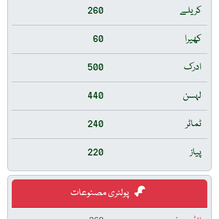
کریلے
260
کھیرا
60
ادرک
500
لہسن
440
ٹماٹر
240
پیاز
220
پولٹری مصنوعات