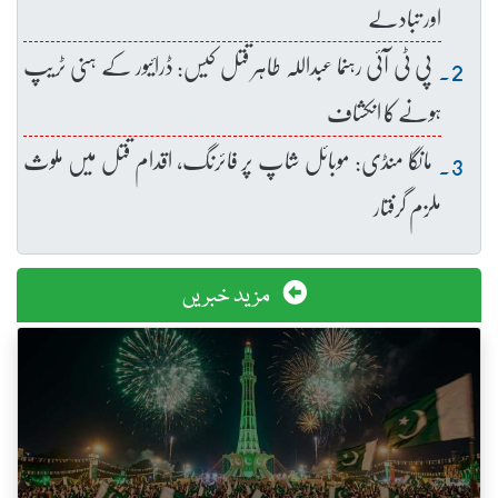
اور تبادلے
پی ٹی آئی رہنما عبداللہ طاہر قتل کیس: ڈرائیور کے ہنی ٹریپ
ہونے کا انکشاف
مانگا منڈی: موبائل شاپ پر فائرنگ، اقدام قتل میں ملوث
ملزم گرفتار
مزید خبریں