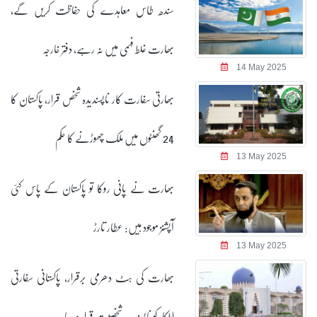
سندھ طاس معاہدے کی حفاظت کریں گے،
بھارت غلط فہمی میں نہ رہے، دفتر خارجہ
14 May 2025
بھارتی سفارت کار ناپسندیدہ شخص قرار، پاکستان کا
24 گھنٹوں میں ملک چھوڑنے کا حکم
13 May 2025
بھارت نے پانی روکا تو پاکستان کے پاس کئی
آپشنز موجود ہیں: عطار تارڑ
13 May 2025
بھارت کی ہٹ دھرمی برقرار، پاکستانی سفارتی
اہلکار کو ناپسندیدہ شخصیت قرار دیدیا