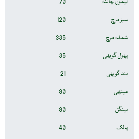
لیموں چائنہ
70
سبز مرچ
120
شملہ مرچ
335
پھول گوبھی
35
بند گوبھی
21
میتھی
80
بینگن
80
پالک
40