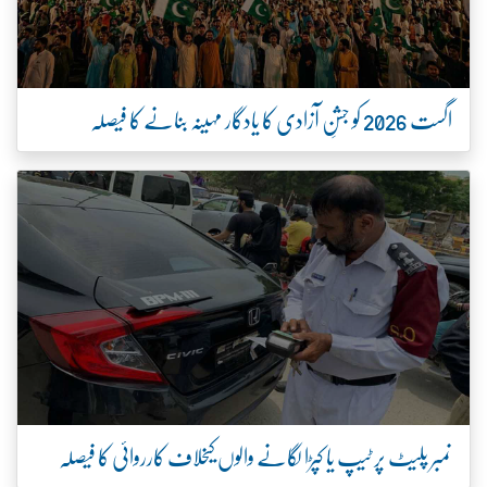
اگست 2026 کو جشنِ آزادی کا یادگار مہینہ بنانے کا فیصلہ
نمبر پلیٹ پر ٹیپ یا کپڑا لگانے والوں کیخلاف کارروائی کا فیصلہ