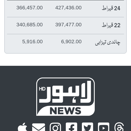
24 قیراط
366,457.00
427,436.00
22 قیراط
340,685.00
397,477.00
چاندی تیزابی
5,916.00
6,902.00