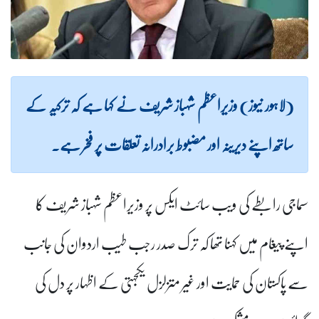
(لاہور نیوز) وزیراعظم شہباز شریف نے کہا ہے کہ ترکیہ کے
ساتھ اپنے دیرینہ اور مضبوط برادرانہ تعلقات پر فخر ہے۔
سماجی رابطے کی ویب سائٹ ایکس پر وزیراعظم شہباز شریف کا
اپنے پیغام میں کہنا تھا کہ ترک صدر رجب طیب اردوان کی جانب
سے پاکستان کی حمایت اور غیر متزلزل یکجہتی کے اظہار پر دل کی