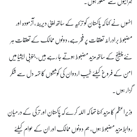
گہرائیوں سے مشکور ہوں۔
انہوں نے کہا کہ پاکستان کو ترکیہ کے ساتھ اپنی دیرینہ، آزمودہ اور
مضبوط برادرانہ تعلقات پر فخر ہے، دونوں ممالک کے تعلقات ہر
نئے چیلنج کے ساتھ مزید مضبوط ہوتے جا رہے ہیں، جنوبی ایشیا میں
امن کے فروغ کیلئے طیب اردوان کی کوششوں کا تہہ دل سے شکر
گزار ہوں۔
وزیراعظم کا مزید کہنا تھا کہ اللہ کرے کہ پاکستان اور ترکی کے درمیان
روابط مزید مضبوط ہوں، ہم دونوں ممالک اور ان کے عوام کیلئے