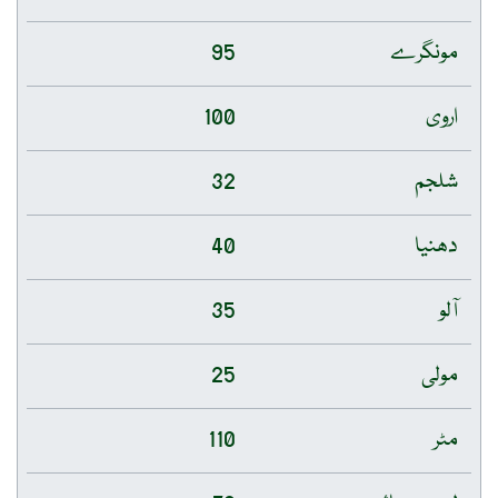
مونگرے
95
اروی
100
شلجم
32
دھنیا
40
آلو
35
مولی
25
مٹر
110