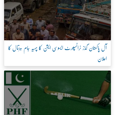
آل پاکستان گڈز ٹرانسپورٹ ایسوسی ایشن کا پہیہ جام ہڑتال کا
اعلان