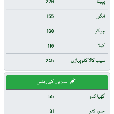
پپیتا
220
انگور
155
چیکو
160
کیلا
110
سیب کالا کلو پہاڑی
245
سبزیوں کے ریٹس
گھیا کدو
55
حلوہ کدو
91