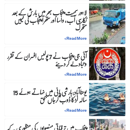
لاہور سمیت پنجاب بھر میں بارش کے بعد
نکاسی آب، واسا اور ستھرا پنجاب کی ٹیمیں
متحرک
>
Read More
آئی جی پنجاب نے 7 پولیس افسران کے تقرر
و تبادلے کر دیئے
>
Read More
یوحناآباد:بارشی پانی میں نہاتے ہوئے 15
سالہ لڑکا ڈوب کرجاں بحق
>
Read More
پنجاب میں ترقیاتی منصوبوں کی منظوری کے