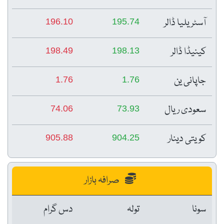
آسٹریلیا ڈالر
196.10
195.74
کینیڈا ڈالر
198.49
198.13
جاپانی ین
1.76
1.76
سعودی ریال
74.06
73.93
کویتی دینار
905.88
904.25
صرافہ بازار
سونا
تولہ
دس گرام