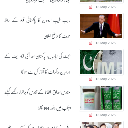
13 May 2025
رجب طیب اردوان کا پاکستانی قوم کے ساتھ
حمایت کا واضح اعلان
13 May 2025
بجٹ کی تیاریاں: پاکستان اور آئی ایم ایف کے
درمیان مذاکرات کا آغاز کل سے ہو گا
13 May 2025
مقدس اوراق، الفاظ کے تقدس کو برقرار رکھنے کیلئے
پنجاب میں دفعہ 144 نافذ
13 May 2025
بانی نے کہا مودی انتقامی حملہ کر سکتا ہے: علیمہ