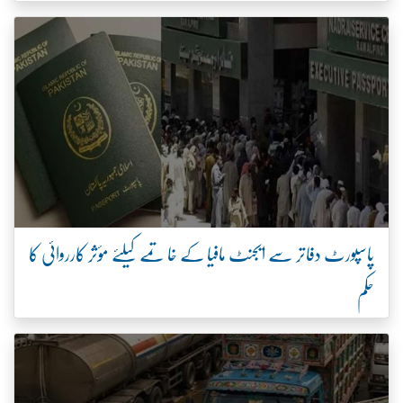
پاسپورٹ دفاتر سے ایجنٹ مافیا کے خاتمے کیلئے مؤثر کارروائی کا
حکم