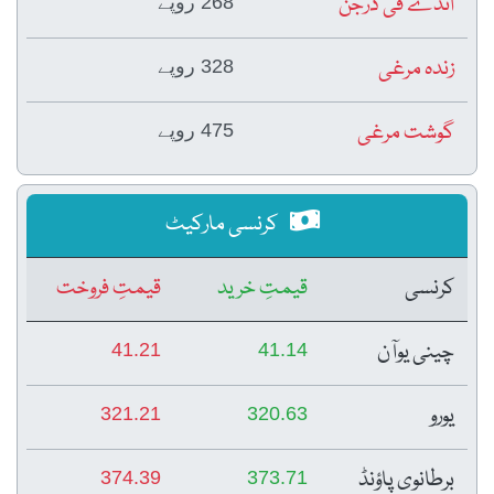
انڈے فی درجن
268 روپے
زندہ مرغی
328 روپے
گوشت مرغی
475 روپے
کرنسی مارکیٹ
کرنسی
قیمتِ خرید
قیمتِ فروخت
چینی یوآن
41.21
41.14
یورو
321.21
320.63
برطانوی پاؤنڈ
374.39
373.71