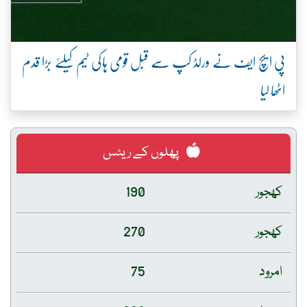
پی ایچ ایف نے ورلڈ کپ سے قبل قومی ہاکی ٹیم کیلئے بڑا قدم
اٹھا لیا
پھلوں کے ریٹس
کھجور
190
کھجور
270
امرود
75