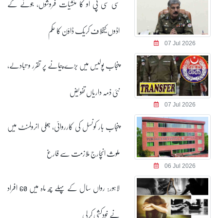
سی سی پی او کا منشیات فروشوں، جوئے کے
اڈوں کیخلاف کریک ڈاؤن کا حکم
07 Jul 2026
پنجاب پولیس میں بڑے پیمانے پر تقرر و تبادلے،
نئی ذمہ داریاں تفویض
07 Jul 2026
پنجاب بار کونسل کی کارروائی، جعلی انرولمنٹ میں
ملوث انچارج ملازمت سے فارغ
06 Jul 2026
لاہور: رواں سال کے پہلے چھ ماہ میں 60 افراد
نے خودکشی کر لی