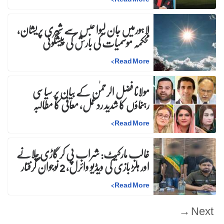
لاہورمیں جان لیوا حبس سے شہری پریشان،
محکمہ موسمیات کی بارش کی پیشگوئی
>
Read More
مولانا فضل الرحمٰن کے بیان پر سیاسی
رہنماؤں کا شدید ردعمل، معافی کا مطالبہ
>
Read More
غالب مارکیٹ: شراب پی کر گاڑی چلانے
اور ہلڑ بازی کی ویڈیو وائرل، 2 نوجوان گرفتار
>
Read More
Next →