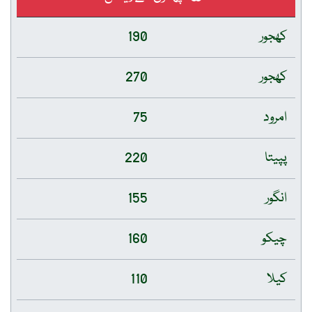
کھجور
190
کھجور
270
امرود
75
پپیتا
220
انگور
155
چیکو
160
کیلا
110