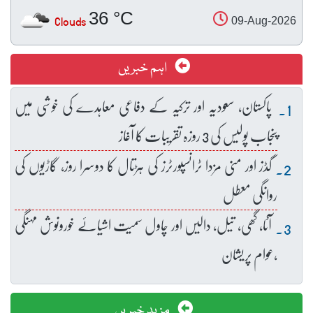
36 °C
Clouds
09-Aug-2026
اہم خبریں
پاکستان، سعودیہ اور ترکیہ کے دفاعی معاہدے کی خوشی میں
پنجاب پولیس کی 3 روزہ تقریبات کا آغاز
گڈز اور منی مزدا ٹرانسپورٹرز کی ہڑتال کا دوسرا روز، گاڑیوں کی
روانگی معطل
آٹا، گھی، تیل، دالیں اور چاول سمیت اشیائے خورونوش مہنگی
،عوام پریشان
مزید خبریں