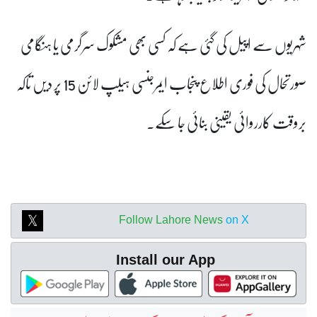
شہریوں سے اپیل کی گئی ہے کہ کسی بھی مشکوک سرگرمی یا ہنگامی
صورتحال کی فوری اطلاع پنجاب ایمرجنسی ہیلپ لائن 15 پر دیں تاکہ
بروقت کارروائی یقینی بنائی جا سکے۔
Follow Lahore News
on X
Install our App