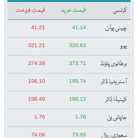
کرنسی
قیمتِ خرید
قیمتِ فروخت
چینی یوآن
41.21
41.14
یورو
321.21
320.63
برطانوی پاؤنڈ
374.39
373.71
آسٹریلیا ڈالر
196.10
195.74
کینیڈا ڈالر
198.49
198.13
جاپانی ین
1.76
1.76
سعودی ریال
74.06
73.93