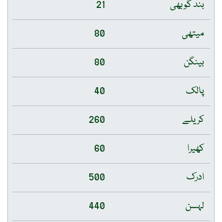
بند گوبھی
21
میتھی
80
بینگن
80
پالک
40
کریلے
260
کھیرا
60
ادرک
500
لہسن
440