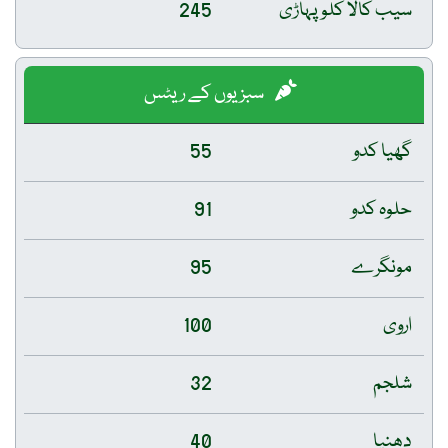
سیب کالا کلو پہاڑی
245
سبزیوں کے ریٹس
گھیا کدو
55
حلوہ کدو
91
مونگرے
95
اروی
100
شلجم
32
دھنیا
40