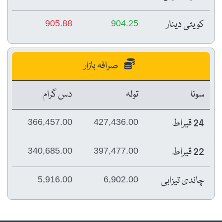
کویتی دینار
905.88
904.25
صرافہ بازار
سونا
تولہ
دس گرام
24 قیراط
366,457.00
427,436.00
22 قیراط
340,685.00
397,477.00
چاندی تیزابی
5,916.00
6,902.00