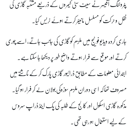
پٹرولنگ آفیسر نے سیف سٹی کیمروں کے ذریعے مشتبہ گاڑی کی
نقل و حرکت کو مسلسل مانیٹر کرتے ہوئے ٹریس کیا۔
جاری کردہ ویڈیو فوٹیج میں ملزم کو گاڑی کی جانب جاتے، اسے چوری
کرتے اور موقع سے فرار ہوتے واضح طور پر دیکھا جا سکتا ہے۔
ابتدائی معلومات کے مطابق ڈرائیور گاڑی پارک کر کے ناشتے میں
مصروف تھا کہ اسی دوران ملزم سوزوکی بولان لے کر فرار ہو گیا۔
مذکورہ گاڑی اسکول اور کالج کے طلبہ کی پک اینڈ ڈراپ سروس
کے لیے استعمال ہو رہی تھی۔