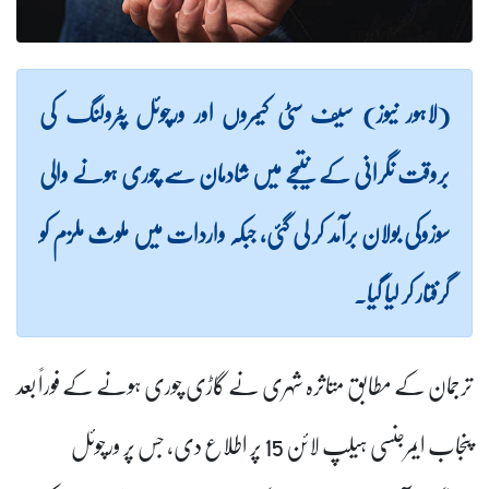
(لاہور نیوز) سیف سٹی کیمروں اور ورچوئل پٹرولنگ کی
بروقت نگرانی کے نتیجے میں شادمان سے چوری ہونے والی
سوزوکی بولان برآمد کر لی گئی، جبکہ واردات میں ملوث ملزم کو
گرفتار کر لیا گیا۔
ترجمان کے مطابق متاثرہ شہری نے گاڑی چوری ہونے کے فوراً بعد
پنجاب ایمرجنسی ہیلپ لائن 15 پر اطلاع دی، جس پر ورچوئل