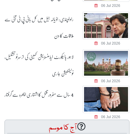
06 Jul 2026
راولپنڈی: اڈیالہ جیل میں کل بانی پی ٹی آئی سے
ملاقات کا دن
06 Jul 2026
لاہور ہائیکورٹ ایڈمنسٹریشن کمیٹی کی ازسرنو تشکیل،
نوٹیفکیشن جاری
06 Jul 2026
4 سال سے مفرور قتل کا اشتہاری اچھرہ سے گرفتار
06 Jul 2026
آج کا موسم