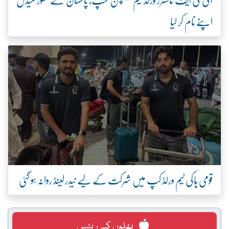
اپنے نام کر لیا
قومی ہاکی ٹیم ورلڈ کپ میں شرکت کے لیے نیدرلینڈ روانہ ہو گئی
پھلوں کے ریٹس