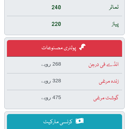
ٹماٹر
240
پیاز
220
پولٹری مصنوعات
انڈے فی درجن
268 روپے
زندہ مرغی
328 روپے
گوشت مرغی
475 روپے
کرنسی مارکیٹ