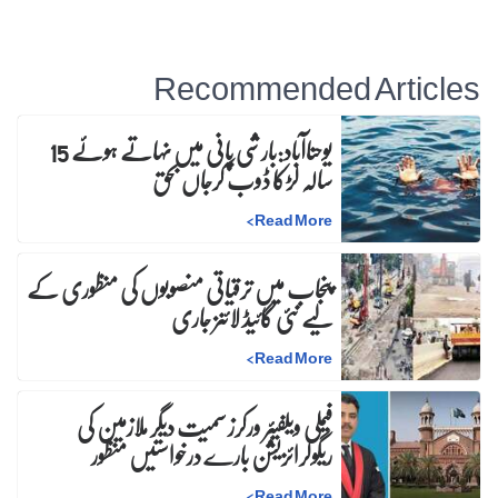
Recommended Articles
یوحناآباد:بارشی پانی میں نہاتے ہوئے 15
سالہ لڑکا ڈوب کرجاں بحق
>
Read More
پنجاب میں ترقیاتی منصوبوں کی منظوری کے
لیے نئی گائیڈ لائنز جاری
>
Read More
فیملی ویلفیئر ورکرز سمیت دیگر ملازمین کی
ریگولرائزیشن بارے درخواستیں منظور
>
Read More