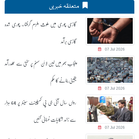
متعلقہ خبریں
گاڑی چوری میں ملوث ملزم گرفتار، چوری شدہ
گاڑی برآمد
07 Jul 2026
پنجاب بھر میں لین لائن سسٹم پر سختی سے عملدرآمد
یقینی بنانے کا حکم
07 Jul 2026
رواں سال آئی جی پی کمپلینٹ سینٹر پر 64 ہزار
سے زائد شکایات نمٹائی گئیں
07 Jul 2026