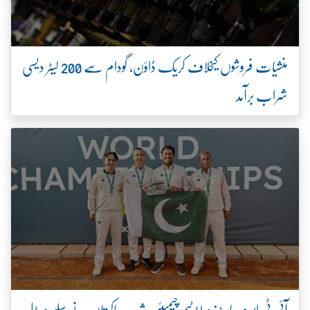
منشیات فروشوں کیخلاف کریک ڈاؤن، گودام سے 200 لیٹر دیسی
شراب برآمد
آئی ٹی ایف ماسٹرز ورلڈ ٹیم چیمپئن شپ، پاکستان نے سلور میڈل