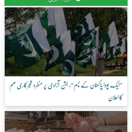
’’ایک پودا پاکستان کے نام‘‘، جشنِ آزادی پر منفرد شجرکاری مہم
کا اعلان