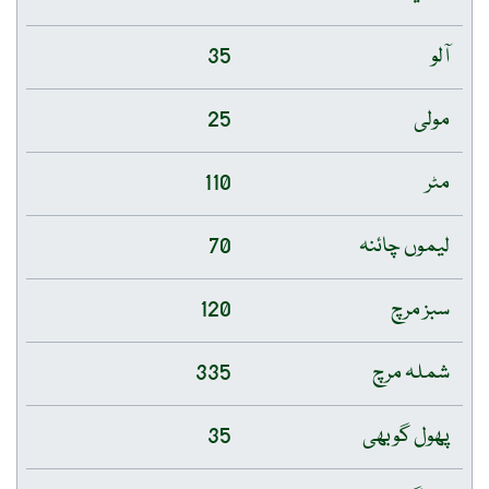
آلو
35
مولی
25
مٹر
110
لیموں چائنہ
70
سبز مرچ
120
شملہ مرچ
335
پھول گوبھی
35