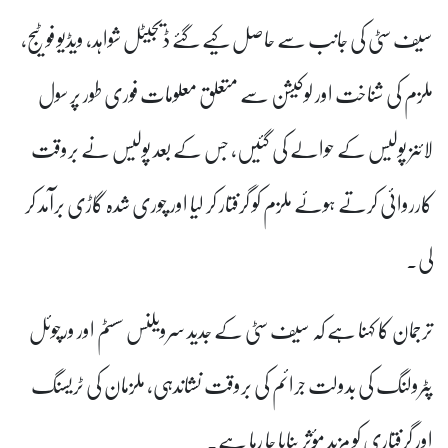
سیف سٹی کی جانب سے حاصل کیے گئے ڈیجیٹل شواہد، ویڈیو فوٹیج،
ملزم کی شناخت اور لوکیشن سے متعلق معلومات فوری طور پر سول
لائنز پولیس کے حوالے کی گئیں، جس کے بعد پولیس نے بروقت
کارروائی کرتے ہوئے ملزم کو گرفتار کر لیا اور چوری شدہ گاڑی برآمد کر
لی۔
ترجمان کا کہنا ہے کہ سیف سٹی کے جدید سرویلنس سسٹم اور ورچوئل
پٹرولنگ کی بدولت جرائم کی بروقت نشاندہی، ملزمان کی ٹریسنگ
اور گرفتاری کو مزید مؤثر بنایا جا رہا ہے۔