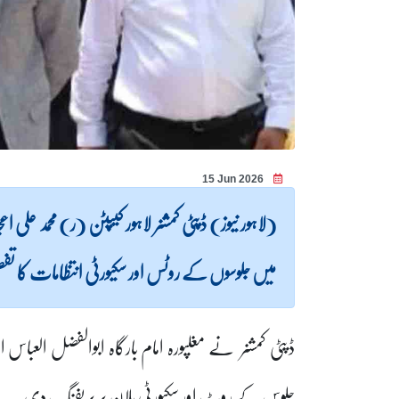
15 Jun 2026
(لاہور نیوز) ڈپٹی کمشنر لاہور کیپٹن (ر) محمد علی اع
میں جلوسوں کے روٹس اور سکیورٹی انتظامات کا تفصی
ڈپٹی کمشنر نے مغلپورہ امام بارگاہ ابوالفضل العباس ا
جلوس کے روٹ اور سکیورٹی پلان پر بریفنگ دی۔