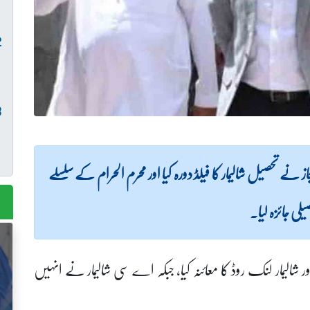
جاز نے تحصیل شالیمار کا فیلڈ دورہ کیا اور محرم الحرام کے سلسلے
لی جائزہ لیا۔
ور شالیمار لنک روڈ کا معائنہ کیا، جبکہ اے سی شالیمار نے انہیں