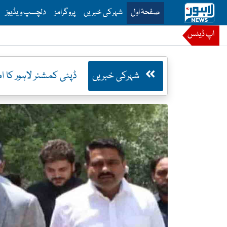
is is the main menu for Lahore News
صفحۂ اول
شہرکی خبریں
پروگرامز
دلچسپ ویڈیوز
اپ ڈیٹس
شہرکی خبریں
ڈپٹی کمشنر لاہور کا ام