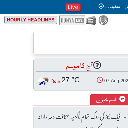
ل
معلومات
Live
HOURLY HEADLINES
آج کا موسم
27 °C
Rain
07-Aug-20
اہم خبریں
فیک نیوز کی روک تھام ناگزیر، صحافت ذمہ دارانہ