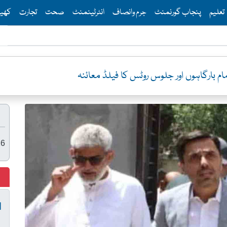
Th
تعلیم
پنجاب گورنمنٹ
جرم وانصاف
انٹرٹینمنٹ
صحت
تجارت
کھی
ام بارگاہوں اور جلوس روٹس کا فیلڈ معائنہ
26