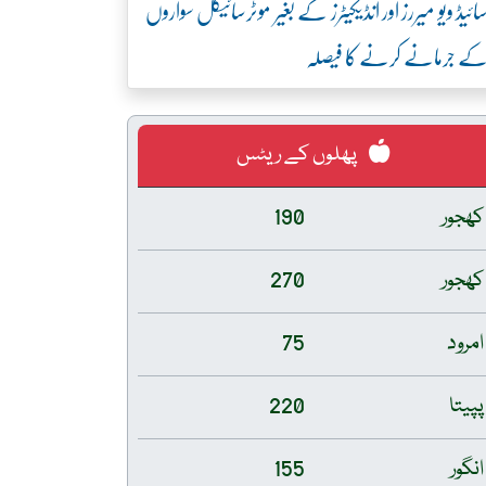
ائیڈ ویو میررز اور انڈیکیٹرز کے بغیر موٹرسائیکل سواروں
ے جرمانے کرنے کا فیصلہ
پھلوں کے ریٹس
کھجور
190
کھجور
270
امرود
75
پپیتا
220
انگور
155