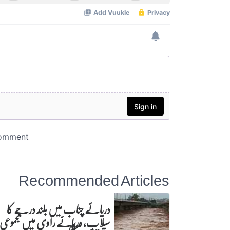
Recommended Articles
دریائے چناب میں بلند درجے کا
سیلاب، دریائے راوی میں مجموعی