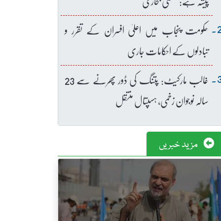
پیشہ ہے: عظمیٰ بخاری
حکومت پنجاب میں اعلیٰ افسران کے تقرر و
تبادلوں کے احکامات جاری
غالب مارکیٹ: پتنگ کی ڈور پھرنے سے 23
سالہ نوجوان زخمی، ہسپتال منتقل
مزید خبریں