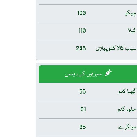
چیکو
160
کیلا
110
سیب کالا کلو پہاڑی
245
سبزیوں کے ریٹس
گھیا کدو
55
حلوہ کدو
91
مونگرے
95