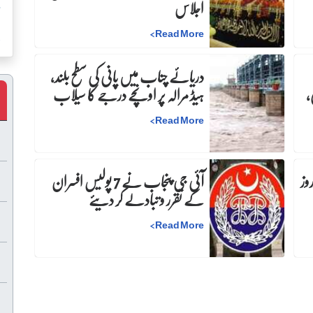
س
اجلاس
ک
>
Read More
دریائے چناب میں پانی کی سطح بلند،
،
ہیڈ مرالہ پر اونچے درجے کا سیلاب
>
Read More
:دفعہ 144 کے نفاذ میں 30 روز
آئی جی پنجاب نے 7 پولیس افسران
کے تقرر و تبادلے کر دیئے
>
Read More