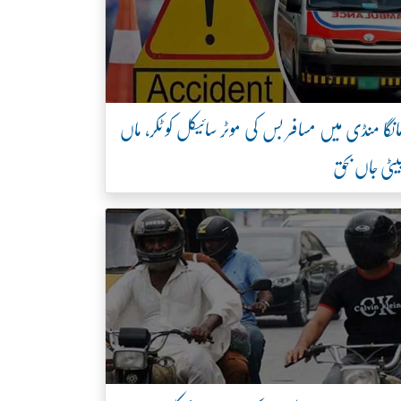
انگا منڈی میں مسافر بس کی موٹر سائیکل کو ٹکر، ماں
یٹی جاں بحق