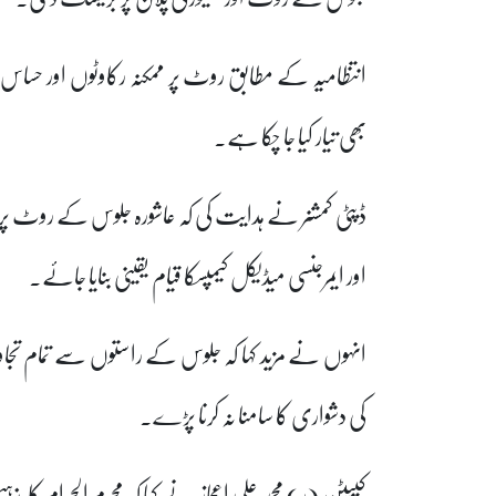
انتظامیہ کے مطابق روٹ پر ممکنہ رکاوٹوں اور حساس م
بھی تیار کیا جا چکا ہے۔
ڈپٹی کمشنر نے ہدایت کی کہ عاشورہ جلوس کے روٹ پر
اور ایمرجنسی میڈیکل کیمپسکا قیام یقینی بنایا جائے۔
انہوں نے مزید کہا کہ جلوس کے راستوں سے تمام تجاوزا
کی دشواری کا سامنا نہ کرنا پڑے۔
کیپٹن (ر) محمد علی اعجاز نے کہا کہ محرم الحرام کا مذ