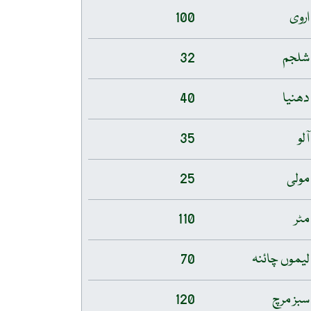
اروی
100
شلجم
32
دھنیا
40
آلو
35
مولی
25
مٹر
110
لیموں چائنہ
70
سبز مرچ
120