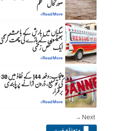
صورتحال مستحکم
>
Read More
سگیاں میں بارش کے باعث
بھینسوں کے باڑے کی چھت گرگئی
ایک شخص زخمی
>
Read More
پنجاب
کی توسیع، ڈرون اُڑانے پر پابندی
برقرار
>
Read More
Next →
متعلقہ خبریں