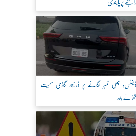
ابطے پر پابندی
یفنس: جعلی نمبر لگانے پر ڈرائیور گاڑی سمیت
ھانے بند