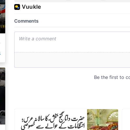
م
ب
حضرت داتا گنج بخش ؒ کا سالانہ عرس;
انتظامات کے حوالے سے خصوصی