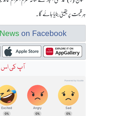
ہر قیمت پر یقینی بنایا جائے گا۔
e News
on Facebook
آپ کی اس خ