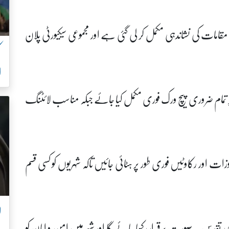
قامات کی نشاندہی مکمل کر لی گئی ہے اور مجموعی سیکیورٹی پلان
ا
 تمام ضروری پیچ ورک فوری مکمل کیا جائے جبکہ مناسب لائٹنگ
ت اور رکاوٹیں فوری طور پر ہٹائی جائیں تاکہ شہریوں کو کسی قسم
ل
ہبی تقدس ہر صورت برقرار رکھا جائے گا اور شہر میں امن و امان کو