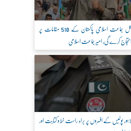
کل جماعت اسلامی پاکستان کے 510 مقامات پر
حتجاج کرے گی، امیر جماعت اسلامی
اہور پولیس کے افسروں پر براہ راست خط و کتابت اور