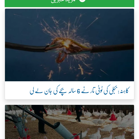
کاہنہ: بجلی کی ٹوٹی تار نے 6 سالہ بچے کی جان لے لی