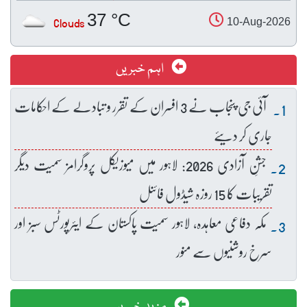
37 °C
Clouds
10-Aug-2026
اہم خبریں
آئی جی پنجاب نے 3 افسران کے تقرر و تبادلے کے احکامات
جاری کر دیئے
جشنِ آزادی 2026: لاہور میں میوزیکل پروگرامز سمیت دیگر
تقریبات کا 15 روزہ شیڈول فائنل
مکہ دفاعی معاہدہ، لاہور سمیت پاکستان کے ایئرپورٹس سبز اور
سرخ روشنیوں سے منور
مزید خبریں