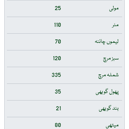
مولی
25
مٹر
110
لیموں چائنہ
70
سبز مرچ
120
شملہ مرچ
335
پھول گوبھی
35
بند گوبھی
21
میتھی
80