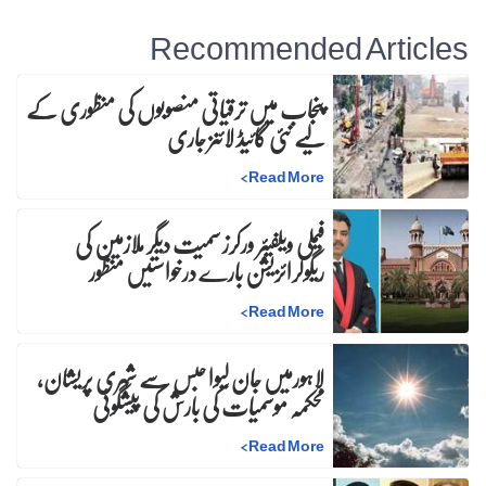
Recommended Articles
پنجاب میں ترقیاتی منصوبوں کی منظوری کے
لیے نئی گائیڈ لائنز جاری
>
Read More
فیملی ویلفیئر ورکرز سمیت دیگر ملازمین کی
ریگولرائزیشن بارے درخواستیں منظور
>
Read More
لاہورمیں جان لیوا حبس سے شہری پریشان،
محکمہ موسمیات کی بارش کی پیشگوئی
>
Read More