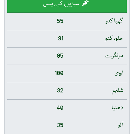
سبزیوں کے ریٹس
گھیا کدو
55
حلوہ کدو
91
مونگرے
95
اروی
100
شلجم
32
دھنیا
40
آلو
35