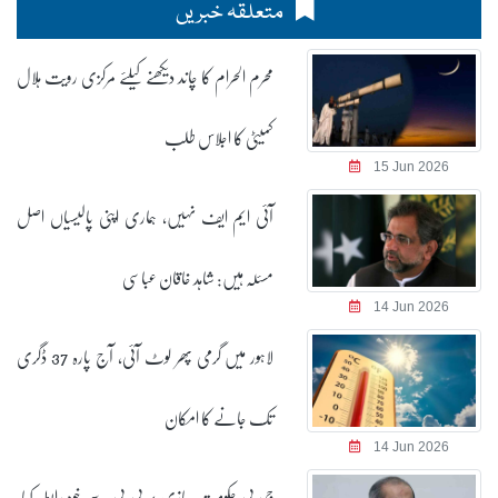
متعلقہ خبریں
محرم الحرام کا چاند دیکھنے کیلئے مرکزی رویت ہلال
کمیٹی کا اجلاس طلب
15 Jun 2026
آئی ایم ایف نہیں، ہماری اپنی پالیسیاں اصل
مسئلہ ہیں: شاہد خاقان عباسی
14 Jun 2026
لاہور میں گرمی پھر لوٹ آئی، آج پارہ 37 ڈگری
تک جانے کا امکان
14 Jun 2026
جی بی حکومت سازی پر پی پی سے خود رابطہ کیا،