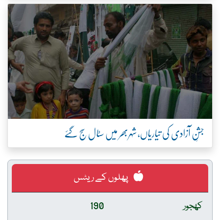
جشنِ آزادی کی تیاریاں، شہربھر میں سٹال سج گئے
پھلوں کے ریٹس
کھجور
190