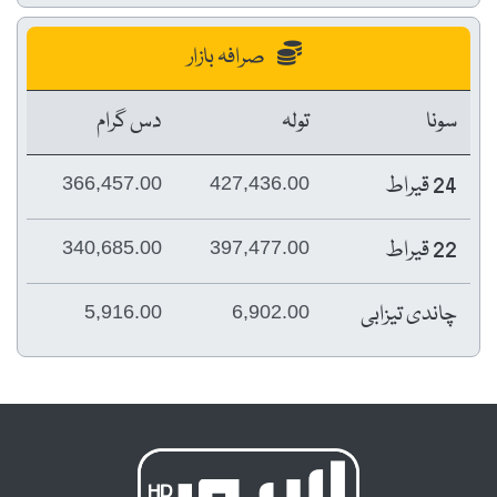
صرافہ بازار
سونا
تولہ
دس گرام
24 قیراط
366,457.00
427,436.00
22 قیراط
340,685.00
397,477.00
چاندی تیزابی
5,916.00
6,902.00