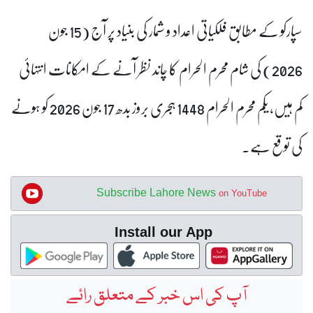
سپارکو کے مطابق فلکیاتی اعداد و شمار کی بنیاد پر آج (15 جون
2026) کی شام محرم الحرام کا چاند نظر آنے کے امکانات انتہائی
کم ہیں، یکم محرم الحرام 1448 ہجری بروز بدھ 17 جون 2026 کو ہونے
کی توقع ہے۔
Subscribe Lahore News
on YouTube
Install our App
آپ کی اس خبر کے متعلق رائے