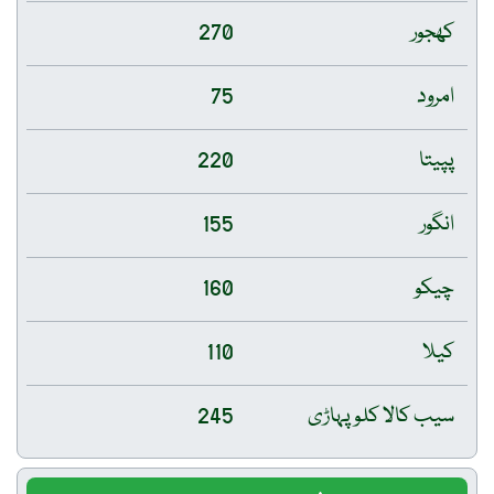
کھجور
270
امرود
75
پپیتا
220
انگور
155
چیکو
160
کیلا
110
سیب کالا کلو پہاڑی
245