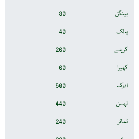
بینگن
80
پالک
40
کریلے
260
کھیرا
60
ادرک
500
لہسن
440
ٹماٹر
240