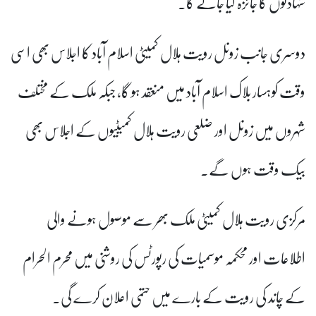
شہادتوں کا جائزہ لیا جائے گا۔
دوسری جانب زونل رویت ہلال کمیٹی اسلام آباد کا اجلاس بھی اسی
وقت کوہسار بلاک اسلام آباد میں منعقد ہو گا، جبکہ ملک کے مختلف
شہروں میں زونل اور ضلعی رویت ہلال کمیٹیوں کے اجلاس بھی
بیک وقت ہوں گے۔
مرکزی رویت ہلال کمیٹی ملک بھر سے موصول ہونے والی
اطلاعات اور محکمہ موسمیات کی رپورٹس کی روشنی میں محرم الحرام
کے چاند کی رویت کے بارے میں حتمی اعلان کرے گی۔