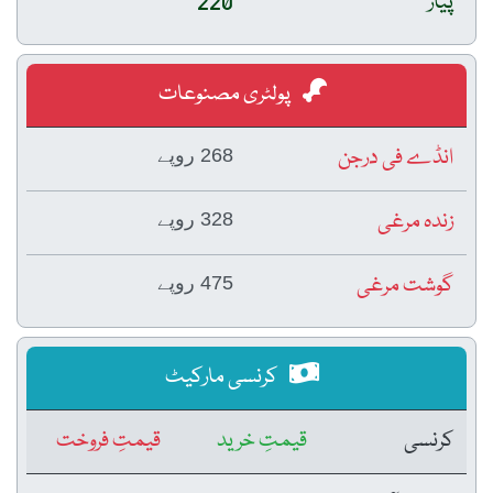
پیاز
220
پولٹری مصنوعات
انڈے فی درجن
268 روپے
زندہ مرغی
328 روپے
گوشت مرغی
475 روپے
کرنسی مارکیٹ
کرنسی
قیمتِ خرید
قیمتِ فروخت