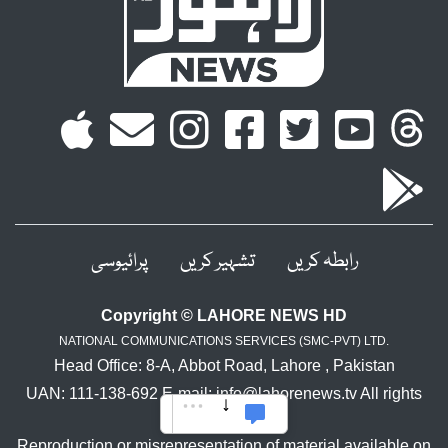
رابطہ کریں
تشہیر کریں
پرائیوسی
Copyright © LAHORE NEWS HD
NATIONAL COMMUNICATIONS SERVICES (SMC-PVT) LTD.
Head Office: 8-A, Abbot Road, Lahore , Pakistan
UAN: 111-138-692 E-mail: info@lahorenews.tv All rights
reserved.
Reproduction or misrepresentation of material available on