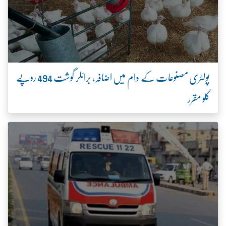
پولٹری مصنوعات کے دام میں اضافہ، برائلر گوشت 494 روپے
کلو مقرر