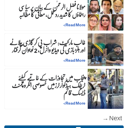
مولانا فضل الرحمٰن کے بیان پر سیاسی
رہنماؤں کا شدید ردعمل، معافی کا مطالبہ
>
Read More
غالب مارکیٹ: شراب پی کر گاڑی چلانے
اور ہلڑ بازی کی ویڈیو وائرل، 2 نوجوان گرفتار
>
Read More
پنجاب میں تجاوزات کے خاتمے کیلئے
ٹریفک ہیڈکوارٹرزمیں خصوصی انکروچمنٹ
ڈیسک قائم
>
Read More
Next →