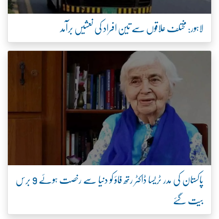
لاہور: مختلف علاقوں سے تین افراد کی نعشیں برآمد
پاکستان کی مدر ٹریسا ڈاکٹر رتھ فاؤ کو دنیا سے رخصت ہوئے 9 برس
بیت گئے