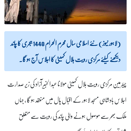
(لاہور نیوز) نئے اسلامی سال محرم الحرام 1448 ہجری کا چاند
دیکھنے کیلئے مرکزی رویت ہلال کمیٹی کا اجلاس آج ہو گا۔
چیئرمین مرکزی رویت ہلال کمیٹی مولانا عبدالخبیر آزاد کی زیر صدارت
اجلاس بادشاہی مسجد لاہور کے اقبال ہال میں منعقد ہو گا ، جہاں
ملک بھر سے موصول ہونے والی چاند کی رویت سے متعلق