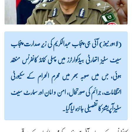
(لاہور نیوز) آئی جی پنجاب عبدالکریم کی زیرِ صدارت پنجاب
سیف سٹیز اتھارٹی ہیڈکوارٹرز میں پہلی کمانڈ کانفرنس منعقد
ہوئی، جس میں صوبہ بھر میں محرم الحرام کے سکیورٹی
انتظامات، جرائم کی صورتحال، امن و امان اور سمارٹ سیف
سٹیز آپریشنز کا تفصیلی جائزہ لیا گیا۔