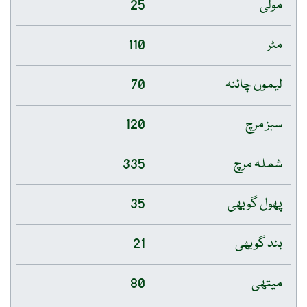
مولی
25
مٹر
110
لیموں چائنہ
70
سبز مرچ
120
شملہ مرچ
335
پھول گوبھی
35
بند گوبھی
21
میتھی
80