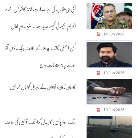
آئی جی پنجاب کی زیرِ صدارت کمانڈ کانفرنس، محرم
الحرام سکیورٹی کیلئے جدید سیف سٹیز نظام فعال
14 Jun 2026
رکن اسمبلی ثاقب چدھڑ کے خلاف چیک ڈس آنر
ہونے پر 3 مقدمات درج
13 Jun 2026
گارڈن ٹاؤن: نوجوان نے زہریلی گولیاں کھا لیں
13 Jun 2026
رنگ روڈ پولیس کا پیدل کراسنگ قوانین کی خلاف