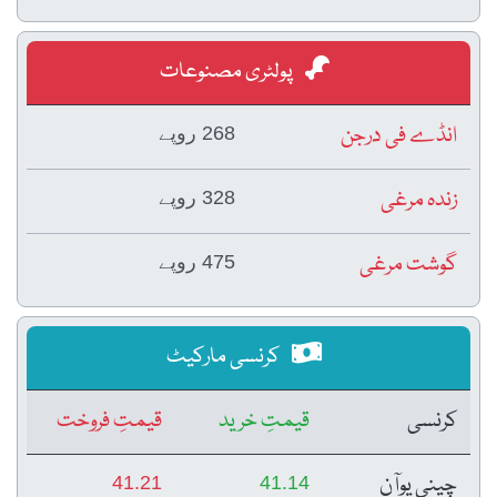
پولٹری مصنوعات
انڈے فی درجن
268 روپے
زندہ مرغی
328 روپے
گوشت مرغی
475 روپے
کرنسی مارکیٹ
کرنسی
قیمتِ خرید
قیمتِ فروخت
چینی یوآن
41.21
41.14