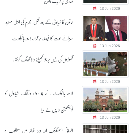
ورزی پر کریک ڈاؤن
13 Jun 2026
خاتون کا زیادتی کے بعد قتل، مجرم کی اپیل مسترد،
سزائے موت کا فیصلہ برقرار، لاہور ہائیکورٹ
13 Jun 2026
گھوڑوں کی ریس پر جوا کھیلنے والا گینگ گرفتار
13 Jun 2026
لاہور ہائیکورٹ نے 4 روزہ ورکنگ شیڈول کا
نوٹیفکیشن واپس لے لیا
13 Jun 2026
انسانی اسمگلنگ اور ویزا فراڈ میں مطلوب 4