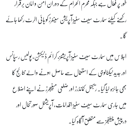
طور پر فعال ہے جبکہ محرم الحرام کے دوران امن و امان برقرار
رکھنے کیلئے سمارٹ سیف سٹیز آپریشن سینٹرز کو ہائی الرٹ رکھا جائے
گا۔
اجلاس میں سمارٹ سیف سٹیز آپریشنز، کرائم ڈٹیکشن، پولیس رسپانس
اور جدید ٹیکنالوجی کے استعمال سے حاصل ہونے والے نتائج کا
بھی جائزہ لیا گیا۔ ریجنل کمانڈرز اور ضلعی مینیجرز نے اپنے اضلاع
میں جاری سمارٹ سیف سٹیز اقدامات، آپریشنل صورتحال اور
درپیش چیلنجز سے متعلق آگاہ کیا۔