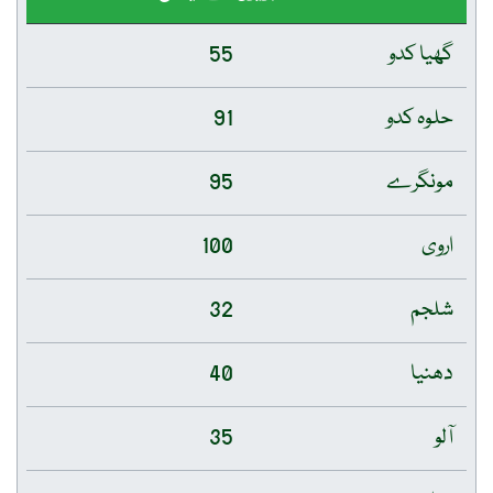
گھیا کدو
55
حلوہ کدو
91
مونگرے
95
اروی
100
شلجم
32
دھنیا
40
آلو
35