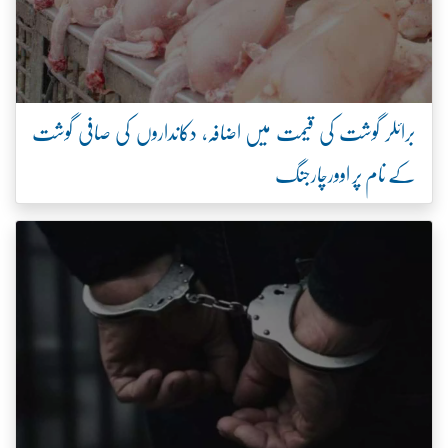
برائلر گوشت کی قیمت میں اضافہ، دکانداروں کی صافی گوشت
کے نام پر اوورچارجنگ