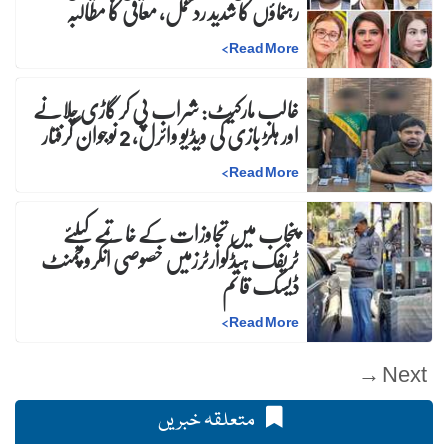
رہنماؤں کا شدید ردعمل، معافی کا مطالبہ
>
Read More
غالب مارکیٹ: شراب پی کر گاڑی چلانے
اور ہلڑ بازی کی ویڈیو وائرل، 2 نوجوان گرفتار
>
Read More
پنجاب میں تجاوزات کے خاتمے کیلئے
ٹریفک ہیڈکوارٹرزمیں خصوصی انکروچمنٹ
ڈیسک قائم
>
Read More
Next →
متعلقہ خبریں