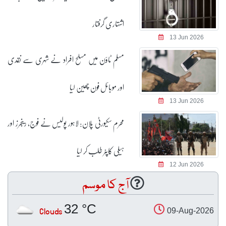
اشتہاری گرفتار
13 Jun 2026
مسلم ٹاؤن میں مسلح افراد نے شہری سے نقدی
اور موبائل فون چھین لیا
13 Jun 2026
محرم سکیورٹی پلان: لاہور پولیس نے فوج، رینجرز اور
ہیلی کاپٹر طلب کر لیا
12 Jun 2026
آج کا موسم
32 °C
Clouds
09-Aug-2026