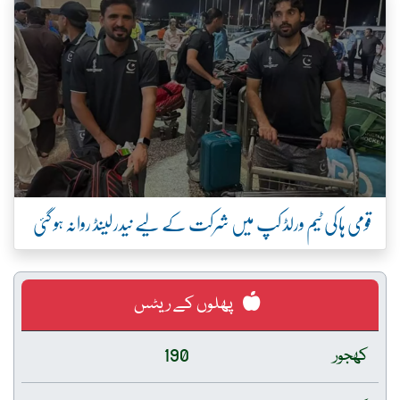
قومی ہاکی ٹیم ورلڈ کپ میں شرکت کے لیے نیدرلینڈ روانہ ہو گئی
پھلوں کے ریٹس
کھجور
190