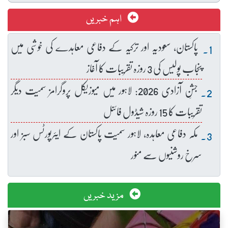
اہم خبریں
پاکستان، سعودیہ اور ترکیہ کے دفاعی معاہدے کی خوشی میں
پنجاب پولیس کی 3 روزہ تقریبات کا آغاز
جشنِ آزادی 2026: لاہور میں میوزیکل پروگرامز سمیت دیگر
تقریبات کا 15 روزہ شیڈول فائنل
مکہ دفاعی معاہدہ، لاہور سمیت پاکستان کے ایئرپورٹس سبز اور
سرخ روشنیوں سے منور
مزید خبریں