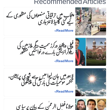
Recommended Articles
پنجاب میں ترقیاتی منصوبوں کی منظوری کے
لیے نئی گائیڈ لائنز جاری
>
Read More
فیملی ویلفیئر ورکرز سمیت دیگر ملازمین کی
ریگولرائزیشن بارے درخواستیں منظور
>
Read More
لاہورمیں جان لیوا حبس سے شہری پریشان،
محکمہ موسمیات کی بارش کی پیشگوئی
>
Read More
مولانا فضل الرحمٰن کے بیان پر سیاسی