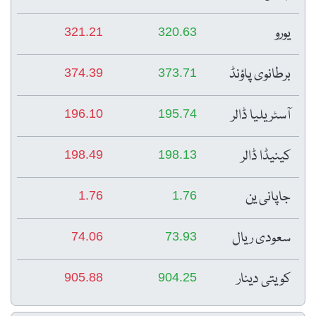
یورو
321.21
320.63
برطانوی پاؤنڈ
374.39
373.71
آسٹریلیا ڈالر
196.10
195.74
کینیڈا ڈالر
198.49
198.13
جاپانی ین
1.76
1.76
سعودی ریال
74.06
73.93
کویتی دینار
905.88
904.25