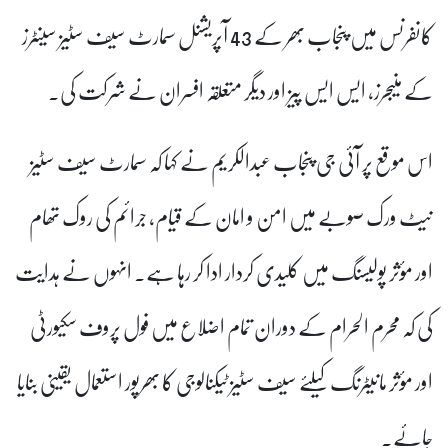
کانفرنس میں پنجاب بھر کے 43 آپریشنل سمارٹ سیف سٹیز سینٹرز
کے منیجرز، ایس ایس پیز اور دیگر متعلقہ افسران نے شرکت کی۔
اس موقع پر آئی جی پنجاب عبدالکریم نے کہا کہ سمارٹ سیف سٹیز
نیٹ ورک صوبے میں امن و امان کے قیام، جرائم کی روک تھام
اور مؤثر پولیسنگ میں کلیدی کردار ادا کر رہا ہے۔ انہوں نے ہدایت
کی کہ محرم الحرام کے دوران تمام اضلاع میں فول پروف سکیورٹی
اور مؤثر مانیٹرنگ کیلئے سیف سٹیز ٹیکنالوجی کا بھرپور استعمال یقینی بنایا
جائے۔