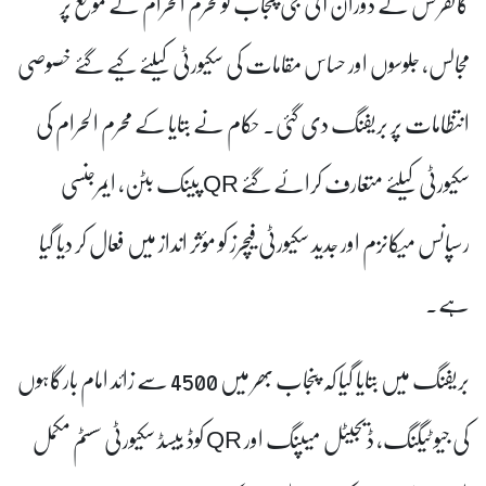
کانفرنس کے دوران آئی جی پنجاب کو محرم الحرام کے موقع پر
مجالس، جلوسوں اور حساس مقامات کی سکیورٹی کیلئے کیے گئے خصوصی
انتظامات پر بریفنگ دی گئی۔ حکام نے بتایا کے محرم الحرام کی
سکیورٹی کیلئے متعارف کرائے گئے
QR
پینک بٹن، ایمرجنسی
رسپانس میکانزم اور جدید سکیورٹی فیچرز کو مؤثر انداز میں فعال کر دیا گیا
ہے۔
بریفنگ میں بتایا گیا کہ پنجاب بھر میں 4500 سے زائد امام بارگاہوں
کی جیو ٹیگنگ، ڈیجیٹل میپنگ اور
QR
کوڈ بیسڈ سکیورٹی سسٹم مکمل