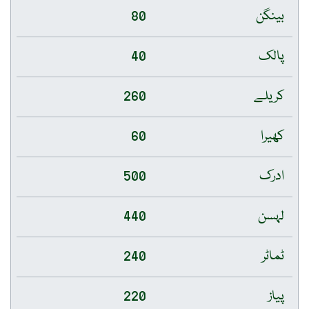
بینگن
80
پالک
40
کریلے
260
کھیرا
60
ادرک
500
لہسن
440
ٹماٹر
240
پیاز
220