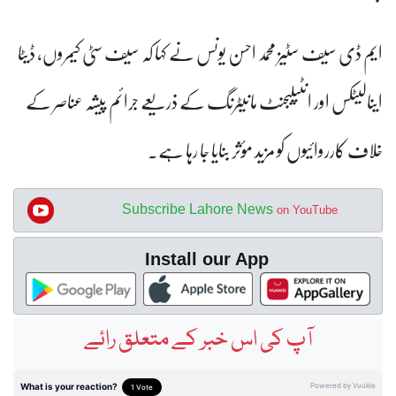
ایم ڈی سیف سٹیز محمد احسن یونس نے کہا کہ سیف سٹی کیمروں، ڈیٹا
اینالیٹکس اور انٹیلیجنٹ مانیٹرنگ کے ذریعے جرائم پیشہ عناصر کے
خلاف کارروائیوں کو مزید مؤثر بنایا جا رہا ہے۔
Subscribe Lahore News
on YouTube
Install our App
آپ کی اس خبر کے متعلق رائے