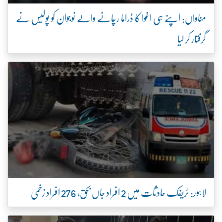
مناواں: اپنے ہی اغوا کا ڈراما رچانے والے نوجوان کو پولیس نے
گرفتار کر لیا
لاہور: ٹریفک حادثات میں 2 افراد جاں بحق، 276 افراد زخمی