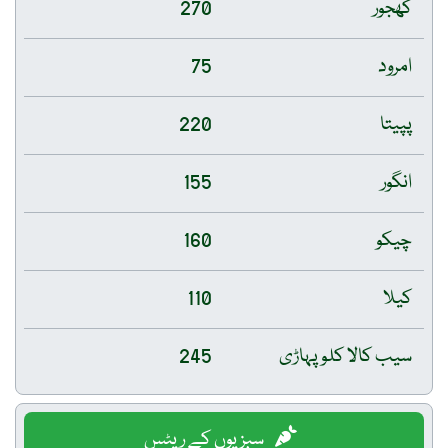
کھجور
270
امرود
75
پپیتا
220
انگور
155
چیکو
160
کیلا
110
سیب کالا کلو پہاڑی
245
سبزیوں کے ریٹس