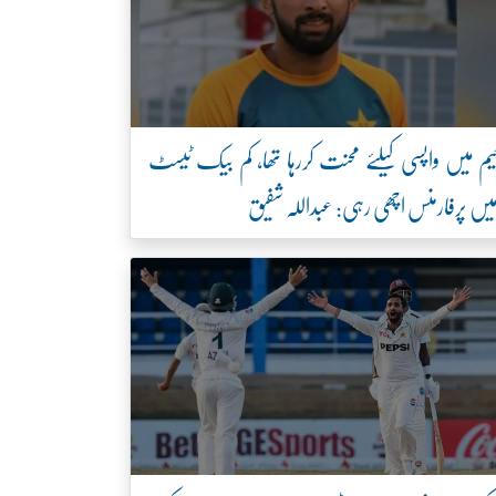
یم میں واپسی کیلئے محنت کررہا تھا، کم بیک ٹیسٹ
یں پرفارمنس اچھی رہی: عبداللہ شفیق