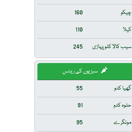
چیکو
160
کیلا
110
سیب کالا کلو پہاڑی
245
سبزیوں کے ریٹس
گھیا کدو
55
حلوہ کدو
91
مونگرے
95