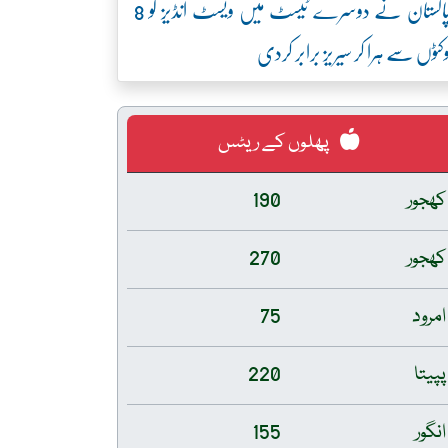
پاکستان نے دوسرے ٹیسٹ میں ویسٹ انڈیز کو 8
کٹوں سے ہرا کر سیریز برابر کردی
پھلوں کے ریٹس
کھجور
190
کھجور
270
امرود
75
پپیتا
220
انگور
155