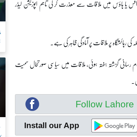
 آفس یا ہاؤس میں ملاقات سے معذرت کر لی تاہم اپوزیشن لیڈر
اللہ کی رہائشگاہ پر ملاقات پر آمادگی ظاہر کی ہے۔
ف
م رسانی گزشتہ ہفتہ ہوئی، ملاقات میں سیاسی صورتحال سمیت
گی۔
Follow Lahor
ب
Install our App