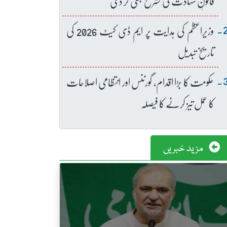
قانونِ شہادت کی تشریح بھی کر دی
وزیراعظم کی ہدایت پر ایم ڈی کیٹ 2026 کی
تاریخ تبدیل
حکومت کا بڑا اقدام، گورننس اور انتظامی اصلاحات
کا عمل تیز کرنے کا فیصلہ
مزید خبریں