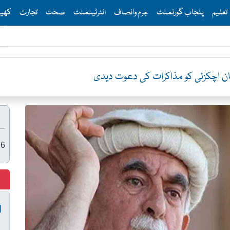
Th
تعلیم
پنجاب گورنمنٹ
جرم وانصاف
انٹرٹینمنٹ
صحت
تجارت
کھی
26