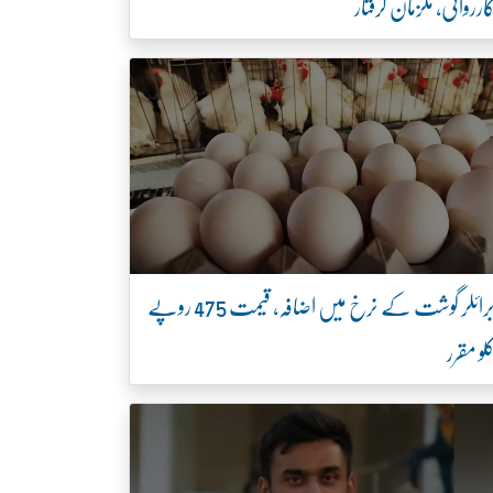
ارروائی، ملزمان گرفتار
برائلر گوشت کے نرخ میں اضافہ، قیمت 475 روپے
لو مقرر