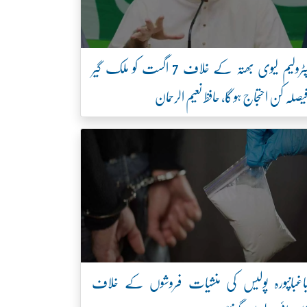
پٹرولیم لیوی بھتہ کے خلاف 7 اگست کو ملک گیر
یصلہ کن احتجاج ہو گا، حافظ نعیم الرحمان
اغبانپورہ پولیس کی منشیات فروشوں کے خلاف