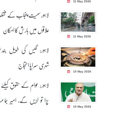
11 May 2026
کرائے پر لینے کا فیصلہ
لاہور سمیت پنجاب کے مخت
علاقوں میں بارش کا امکان
11 May 2026
لاہور: گیس کی طویل بند
شہری سراپا احتجاج
10 May 2026
لاہور: عوام کے حقوق کیلئے ل
پڑا تو لڑیں گے، امیر جما
10 May 2026
اسلامی