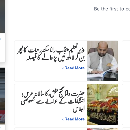
ٹ
وزیرِ تعلیم پنجاب رانا سکندر حیات کا ٹیچر
م
بن کر لاہور میں پڑھانے کا فیصلہ
>
Read More
حضرت داتا گنج بخش ؒ کا سالانہ عرس;
انتظامات کے حوالے سے خصوصی
اجلاس
>
Read More