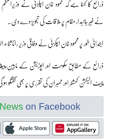
ذرائع کا کہنا ہے کہ محمود خان اچکزئی نے وزیراعظم
نےغیر جانبدار مقام پر ملاقات کی تجویز دے دی۔
ابتدائی طور پر محمود خان اچکزئی نے وفاقی وزیر رانا ثناء 
ذرائع کے مطابق حکومت اور اپوزیشن کے مابین پیغا
چیف الیکشن کمشنر اور ممبران کی تقرری پر بھی گفتگو ہو 
e News
on Facebook