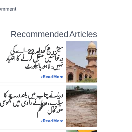
Recommended Articles
سیشن جج کو دفعہ 22-اے کی
درخواستیں منتقل کرنے کا اختیار
نہیں: لاہور ہائیکورٹ
>
Read More
دریائے چناب میں بلند درجے کا
سیلاب، دریائے راوی میں مجموعی
صورتحال مستحکم
>
Read More