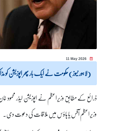
11 May 2026
(لاہور نیوز) حکومت نے ایک بار پھر اپوزیشن ک
ذرائع کے مطابق وزیراعظم نے اپوزیشن لیڈر محمود خان اچک
وزیراعظم آفس یا ہاؤس میں ملاقات کی دعوت دی۔