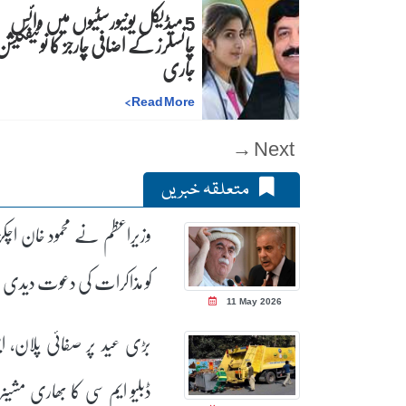
5 میڈیکل یونیورسٹیوں میں وائس
چانسلرز کے اضافی چارجز کا نوٹیفکیشن
جاری
>
Read More
Next →
متعلقہ خبریں
وزیراعظم نے محمود خان اچ
کو مذاکرات کی دعوت دیدی
11 May 2026
بڑی عید پر صفائی پلان، ا
ڈبلیو ایم سی کا بھاری مشین