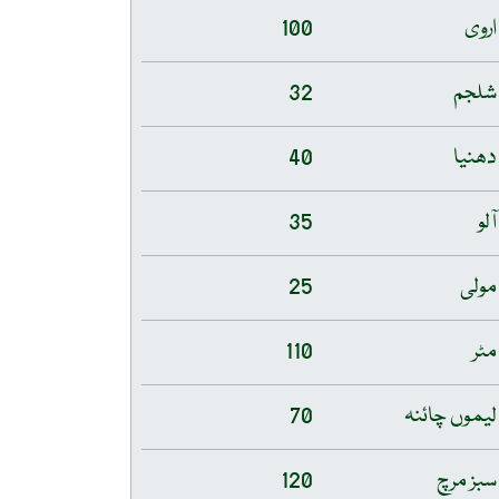
اروی
100
شلجم
32
دھنیا
40
آلو
35
مولی
25
مٹر
110
لیموں چائنہ
70
سبز مرچ
120