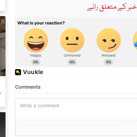
ک
بر کے متعلق رائے
ک