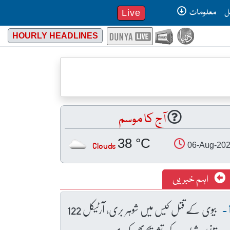
ل
معلومات
Live
HOURLY HEADLINES
آج کا موسم
38 °C
Clouds
06-Aug-20
اہم خبریں
بیوی کے قتل کیس میں شوہر بری، آرٹیکل 122