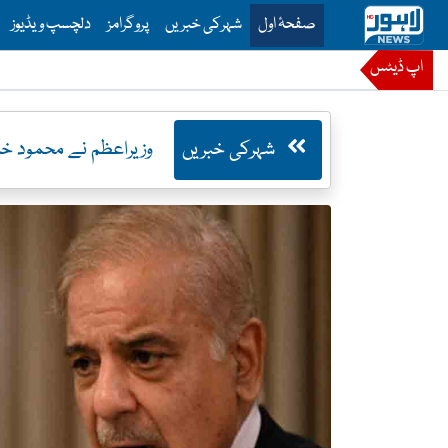
is is the main menu for Lahore News
صفحۂ اول
شہرکی خبریں
پروگرامز
دلچسپ ویڈیوز
اپ ڈیٹس
شہرکی خبریں
وزیراعظم نے محمود خان اچکزئی کو مذاکرات کی دعوت دیدی