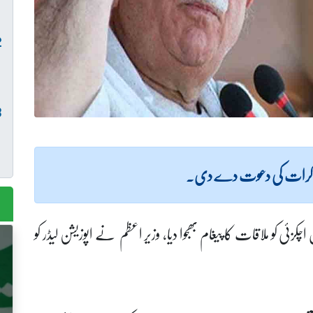
و مذاکرات کی دعوت دے دی۔
زئی کو ملاقات کا پیغام بھجوا دیا، وزیر اعظم نے اپوزیشن لیڈر کو