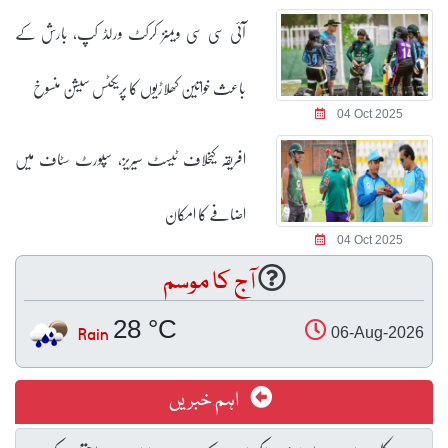
آئی سی سی ویمنز کرکٹ ورلڈ کپ، بارش کے
باعث خواتین کھلاڑیوں کا پریکٹس سیشن منسوخ
04 Oct 2025
افریقہ کیخلاف ٹیسٹ سیریز، سپورٹ سٹاف میں
اضافے کا امکان
04 Oct 2025
آج کا موسم
28 °C
Rain
06-Aug-2026
اہم خبریں