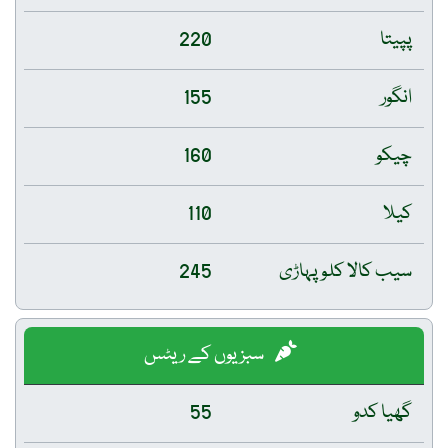
پپیتا
220
انگور
155
چیکو
160
کیلا
110
سیب کالا کلو پہاڑی
245
سبزیوں کے ریٹس
گھیا کدو
55