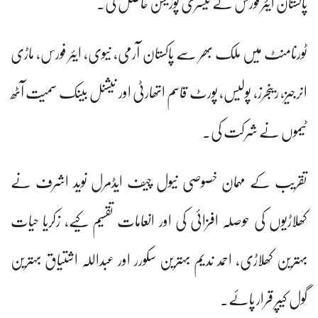
پاکستان ایئر فورس نے تیسری پوزیشن حاصل کی۔
ٹورنامنٹ میں ملک بھر سے پاکستان آرمی، نیوی، ایئر فورس، ماڑی
انرجیز، رینجرز، پولیس، پورٹ قاسم اتھارٹی اور نیشنل بینک سمیت آٹھ
ٹیموں نے شرکت کی۔
تقریب کے مہمان خصوصی نیول چیف ایڈمرل نوید اشرف نے
کھلاڑیوں کی حوصلہ افزائی کی اور انعامات تقسیم کیے، زکریا حیات
بہترین کھلاڑی، احمد ندیم بہترین سکورر اور عبداللہ اشتیاق بہترین
گول کیپر قرار پائے۔