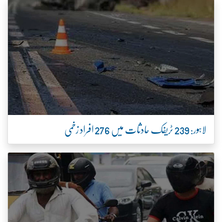
لاہور: 239 ٹریفک حادثات میں 276 افراد زخمی