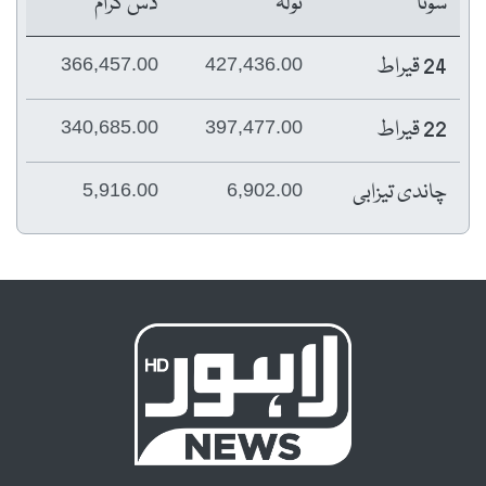
سونا
تولہ
دس گرام
24 قیراط
366,457.00
427,436.00
22 قیراط
340,685.00
397,477.00
چاندی تیزابی
5,916.00
6,902.00