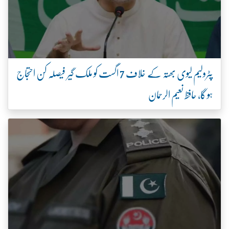
پٹرولیم لیوی بھتہ کے خلاف 7 اگست کو ملک گیر فیصلہ کن احتجاج
ہو گا، حافظ نعیم الرحمان