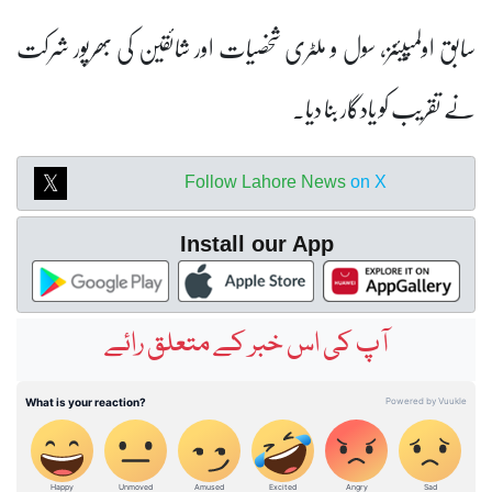
سابق اولمپیئنز، سول و ملٹری شخصیات اور شائقین کی بھرپور شرکت
نے تقریب کو یادگار بنا دیا۔
Follow Lahore News
on X
Install our App
آپ کی اس خبر کے متعلق رائے