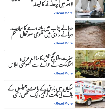
لاہور میں پڑھانے کا فیصلہ
>
Read More
دریائے چناب میں بلند درجے کا سیلاب،
دریائے راوی میں مجموعی صورتحال مستحکم
>
Read More
حضرت داتا گنج بخش ؒ کا سالانہ عرس;
انتظامات کے حوالے سے خصوصی اجلاس
>
Read More
سگیاں میں بارش کے باعث بھینسوں کے
باڑے کی چھت گرگئی، ایک شخص زخمی
>
Read More