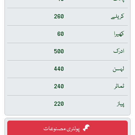
کریلے
260
کھیرا
60
ادرک
500
لہسن
440
ٹماٹر
240
پیاز
220
پولٹری مصنوعات