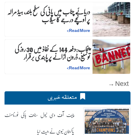
دریائے چناب میں پانی کی سطح بلند، ہیڈ مرالہ
پر اونچے درجے کا سیلاب
>
Read More
پنجاب:دفعہ 144 کے نفاذ میں 30 روز کی
توسیع، ڈرون اُڑانے پر پابندی برقرار
>
Read More
Next →
متعلقہ خبریں
چیف آف دی نیول سٹاف ہاکی ٹورنامنٹ
پاکستان نیوی نے جیت لیا