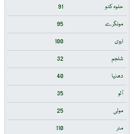
حلوہ کدو
91
مونگرے
95
اروی
100
شلجم
32
دھنیا
40
آلو
35
مولی
25
مٹر
110