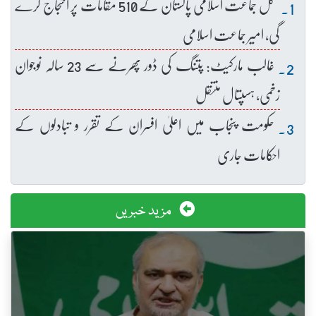
کل جماعت اسلامی پاکستان کے 510 مقامات پر احتجاج کرے
گی، امیر جماعت اسلامی
غالب مارکیٹ: پتنگ کی ڈور پھرنے سے 23 سالہ نوجوان
زخمی، ہسپتال منتقل
حکومت پنجاب میں اعلیٰ افسران کے تقرر و تبادلوں کے
احکامات جاری
مزید خبریں