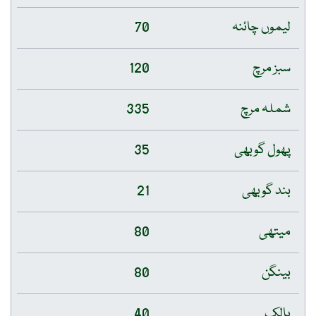
لیموں چائنہ
70
سبز مرچ
120
شملہ مرچ
335
پھول گوبھی
35
بند گوبھی
21
میتھی
80
بینگن
80
پالک
40