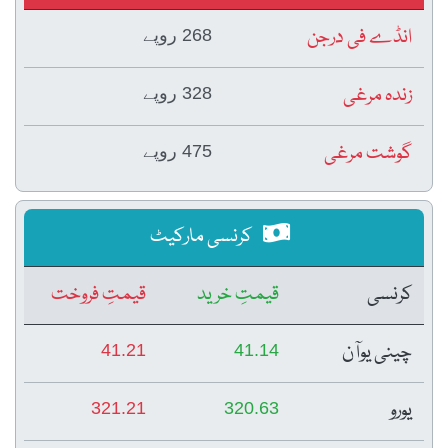
انڈے فی درجن
268 روپے
زندہ مرغی
328 روپے
گوشت مرغی
475 روپے
کرنسی مارکیٹ
کرنسی
قیمتِ خرید
قیمتِ فروخت
چینی یوآن
41.21
41.14
یورو
321.21
320.63