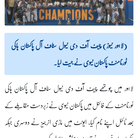
(لاہور نیوز) چیف آف دی نیول سٹاف آل پاکستان ہاکی
ٹورنامنٹ پاکستان نیوی نے جیت لیا۔
لاہور میں چوتھے چیف آف دی نیول سٹاف آل پاکستان ہاکی
ٹورنامنٹ کے فائنل میں پاکستان نیوی نے زبردست مقابلے کے
بعد ٹائٹل اپنے نام کیا، ایونٹ میں ماڑی انرجیز نے دوسری جبکہ