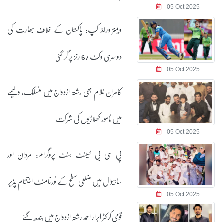
05 Oct 2025
ویمنز ورلڈ کپ: پاکستان کے خلاف بھارت کی
دوسری وکٹ 67 رنز پر گر گئی
05 Oct 2025
کامران غلام بھی رشتہ ازدواج میں منسلک، ولیمے
میں نامور کھلاڑیوں کی شرکت
05 Oct 2025
پی سی بی ٹیلنٹ ہنٹ پروگرام: مردان اور
ساہیوال میں ضلعی سطح کے ٹورنامنٹ اختتام پذیر
05 Oct 2025
قومی کرکٹر ابرار احمد رشتہ ازدواج میں بندھ گئے