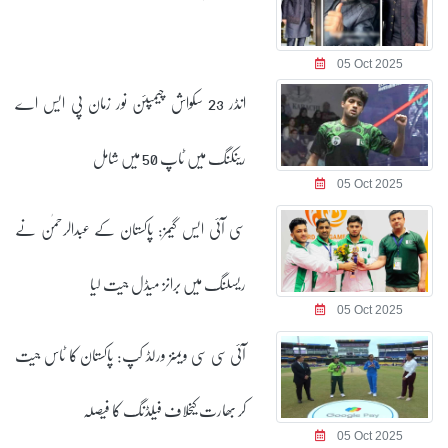
05 Oct 2025
انڈر 23 سکواش چیمپئن نور زمان پی ایس اے
رینکنگ میں ٹاپ 50 میں شامل
05 Oct 2025
سی آئی ایس گیمز: پاکستان کے عبدالرحمٰن نے
ریسلنگ میں برانز میڈل جیت لیا
05 Oct 2025
آئی سی سی ویمنز ورلڈ کپ: پاکستان کا ٹاس جیت
کر بھارت کیخلاف فیلڈنگ کا فیصلہ
05 Oct 2025