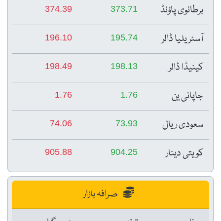
برطانوی پاؤنڈ
374.39
373.71
آسٹریلیا ڈالر
196.10
195.74
کینیڈا ڈالر
198.49
198.13
جاپانی ین
1.76
1.76
سعودی ریال
74.06
73.93
کویتی دینار
905.88
904.25
صرافہ بازار