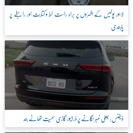
لاہور پولیس کے افسروں پر براہ راست خط و کتابت اور رابطے پر
پابندی
ڈیفنس: جعلی نمبر لگانے پر ڈرائیور گاڑی سمیت تھانے بند