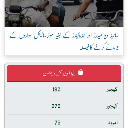
سائیڈ ویو میررز اور انڈیکیٹرز کے بغیر موٹرسائیکل سواروں کے
جرمانے کرنے کا فیصلہ
پھلوں کے ریٹس
کھجور
190
کھجور
270
امرود
75