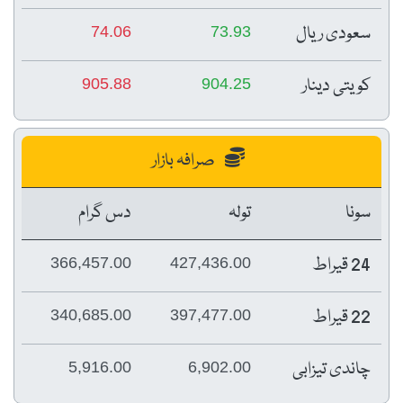
سعودی ریال
74.06
73.93
کویتی دینار
905.88
904.25
صرافہ بازار
سونا
تولہ
دس گرام
24 قیراط
366,457.00
427,436.00
22 قیراط
340,685.00
397,477.00
چاندی تیزابی
5,916.00
6,902.00