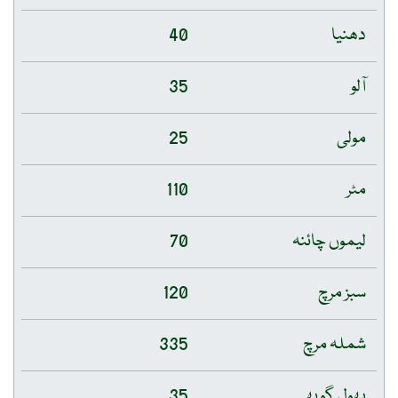
دھنیا
40
آلو
35
مولی
25
مٹر
110
لیموں چائنہ
70
سبز مرچ
120
شملہ مرچ
335
پھول گوبھی
35