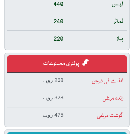
لہسن
440
ٹماٹر
240
پیاز
220
پولٹری مصنوعات
انڈے فی درجن
268 روپے
زندہ مرغی
328 روپے
گوشت مرغی
475 روپے