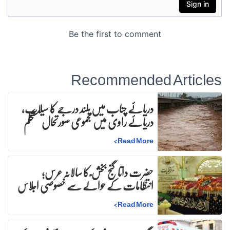
Recommended Articles
دریائے چناب میں بلند درجے کا سیلاب،
دریائے راوی میں مجموعی صورتحال مستحکم
>
Read More
حضرت داتا گنج بخش ؒ کا سالانہ عرس;
انتظامات کے حوالے سے خصوصی اجلاس
>
Read More