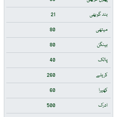
بند گوبھی
21
میتھی
80
بینگن
80
پالک
40
کریلے
260
کھیرا
60
ادرک
500