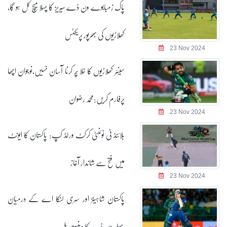
پاک زمبابوے ون ڈے سیریز کا پہلا میچ کل ہو گا،
کھلاڑیوں کی بھرپور پریکٹس
23 Nov 2024
سینئر کھلاڑیوں کا خلا پُر کرنا آسان نہیں،نوجوان اچھا
پرفارم کریں:محمد رضوان
23 Nov 2024
بلائنڈ ٹی ٹوئنٹی کرکٹ ورلڈ کپ: پاکستان کا ایونٹ
میں فتح سے شاندار آغاز
23 Nov 2024
پاکستان شاہینز اور سری لنکا اے کے درمیان
پہلے ون ڈے کا وینیو تبدیل