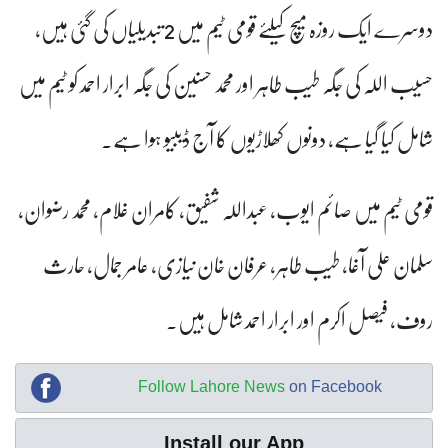
دوسرے ایک روزہ میچ کیلئے قومی ٹیم میں 2 تبدیلیاں کی گئی ہیں،
حسیب اللہ کی جگہ طیب طاہر اور محمد حسنین کی جگہ ابرار احمد کو ٹیم میں
شامل کیا گیا ہے، دونوں کھلاڑیوں کا آج ڈیبیو ہوا ہے۔
قومی ٹیم میں صائم ایوب، عبداللہ شفیق، کامران غلام، محمد رضوان،
سلمان علی آغا، طیب طاہر، عرفان خان نیازی، عامر جمال، حارث
روف، فیصل اکرم اور ابرار احمد شامل ہیں۔
Follow Lahore News
on Facebook
Install our App