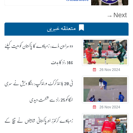
Next →
متعلقہ خبریں
دوسرا ون ڈے: زمبابوے کا پاکستان کو جیت کیلئے
146 رنز کا ہدف
26 Nov 2024
ٹی 20 بلائنڈ کرکٹ ورلڈکپ: بنگلا دیش نے سری
لنکا کو 25 رنز سے شکست دیدی
26 Nov 2024
زمبابوے کرکٹرز اورپاکستانی شاہینوں نے میچ کے