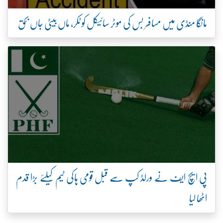
مانگا منڈی میں مسافر بس کی موٹر سائیکل کو ٹکر، ماں بیٹی جاں بحق
پی ایچ ایف نے ورلڈ کپ سے قبل قومی ہاکی ٹیم کیلئے بڑا قدم
اٹھا لیا