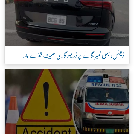
ڈیفنس: جعلی نمبر لگانے پر ڈرائیور گاڑی سمیت تھانے بند