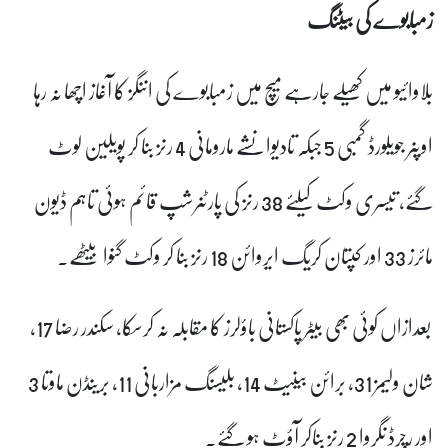
زمبابوے کی بیٹنگ
بلاوائیو میں کھیلے جارہے میچ میں زمبابوے کی اننگز کا آغاز اچھا نہ رہا
اوپنر جویلورڈ گمبی 5 جبکہ تادیوانشے مارومانی 4 رنز بنا کر پویلین لوٹ
گئے، تیسری وکٹ کیلئے 38 رنز کی پارٹنرشپ قائم ہوئی تاہم ڈیون
مائرز 33 اور کپتان کریگ ایروائن 18 رنز بنا کر وکٹ گنوا بیٹھے۔
بعدازاں کوئی بھی بیٹر پاکستانی باؤلرز کا مقابلہ نہ کرسکا، سکندر رضا 17،
شان ولیمز 31، برائن بینیٹ 14، بلیسنگ مزاربانی 11، برینڈن ماوتا 3
اور رچرڈ نگروا 2 رنز بناکر آؤٹ ہو گئے۔