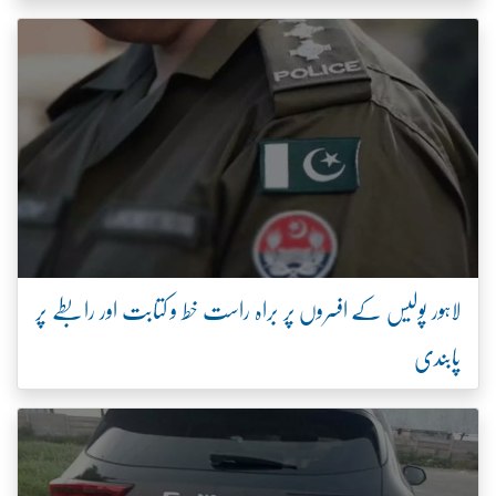
لاہور پولیس کے افسروں پر براہ راست خط و کتابت اور رابطے پر
پابندی