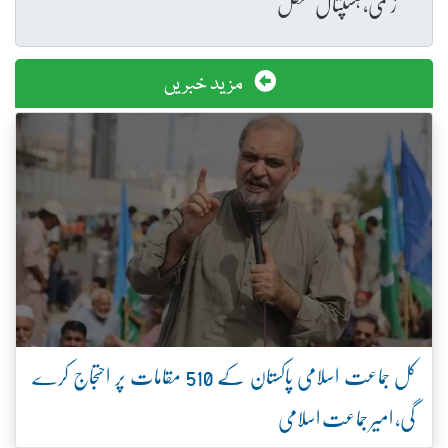
زخمی، ہسپتال منتقل
مزید خبریں
کل جماعت اسلامی پاکستان کے 510 مقامات پر احتجاج کرے
گی، امیر جماعت اسلامی