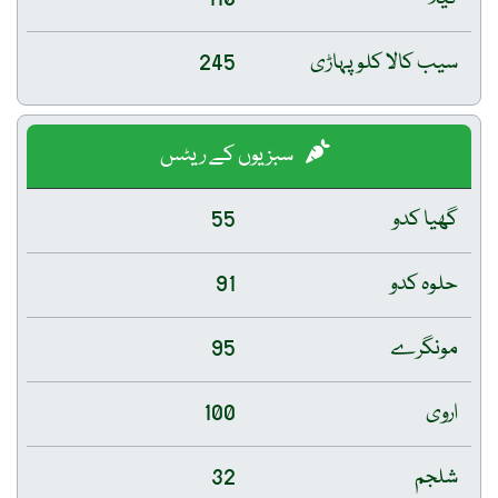
سیب کالا کلو پہاڑی
245
سبزیوں کے ریٹس
گھیا کدو
55
حلوہ کدو
91
مونگرے
95
اروی
100
شلجم
32