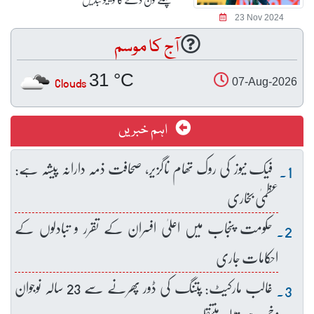
23 Nov 2024
آج کا موسم
31 °C
Clouds
07-Aug-2026
اہم خبریں
فیک نیوز کی روک تھام ناگزیر، صحافت ذمہ دارانہ پیشہ ہے:
عظمیٰ بخاری
حکومت پنجاب میں اعلیٰ افسران کے تقرر و تبادلوں کے
احکامات جاری
غالب مارکیٹ: پتنگ کی ڈور پھرنے سے 23 سالہ نوجوان