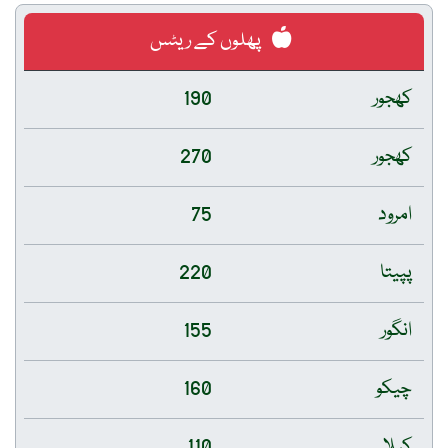
پھلوں کے ریٹس
کھجور
190
کھجور
270
امرود
75
پپیتا
220
انگور
155
چیکو
160
کیلا
110