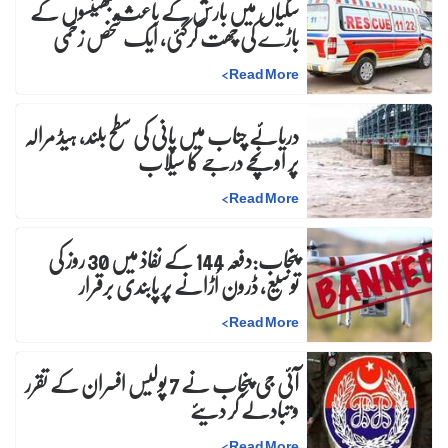
سگیاں میں بارش کے باعث بھینسوں کے
باڑے کی چھت گرگئی، ایک شخص زخمی
>
Read More
دریائے چناب میں پانی کی سطح بلند، ہیڈ مرالہ
پر اونچے درجے کا سیلاب
>
Read More
پنجاب:دفعہ 144 کے نفاذ میں 30 روز کی
توسیع، ڈرون اُڑانے پر پابندی برقرار
>
Read More
آئی جی پنجاب نے 7 پولیس افسران کے تقرر
و تبادلے کر دیئے
>
Read More