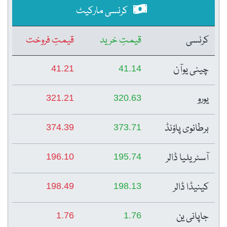
کرنسی مارکیٹ
کرنسی
قیمتِ خرید
قیمتِ فروخت
چینی یوآن
41.21
41.14
یورو
321.21
320.63
برطانوی پاؤنڈ
374.39
373.71
آسٹریلیا ڈالر
196.10
195.74
کینیڈا ڈالر
198.49
198.13
جاپانی ین
1.76
1.76