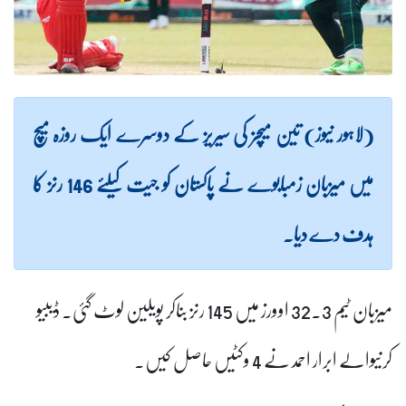
(لاہور نیوز) تین میچز کی سیریز کے دوسرے ایک روزہ میچ
میں میزبان زمبابوے نے پاکستان کو جیت کیلئے 146 رنز کا
ہدف دے دیا۔
میزبان ٹیم 32.3 اوورز میں 145 رنز بناکر پویلین لوٹ گئی۔ ڈیبیو
کرنیوالے ابرار احمد نے 4 وکٹیں حاصل کیں۔