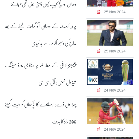
دوران اورنج کیپ کیوں پہنی ہوئی تھی؟جانئے
25 Nov 2024
پرتھ ٹیسٹ کے دوران آٹو گراف لینے کے بعد
مداح کی وسیم اکرم سے بدتمیزی
25 Nov 2024
چیمپئنز ٹرافی کے معاملے پر ہنگامی بورڈ میٹنگ
شیڈول نہیں: آئی سی سی
24 Nov 2024
پہلا ون ڈے: زمبابوے کا پاکستان کو جیت کیلئے
206 رنز کا ہدف
24 Nov 2024