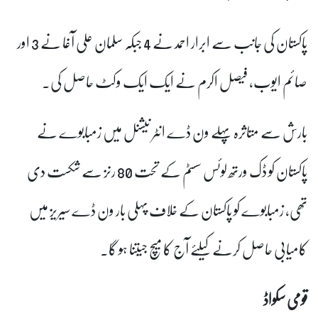
پاکستان کی جانب سے ابرار احمد نے 4 جبکہ سلمان علی آغا نے 3 اور
صائم ایوب، فیصل اکرم نے ایک ایک وکٹ حاصل کی۔
بارش سے متاثرہ پہلے ون ڈے انٹر نیشنل میں زمبابوے نے
پاکستان کو ڈک ورتھ لوئس سسٹم کے تحت 80 رنز سے شکست دی
تھی، زمبابوے کو پاکستان کے خلاف پہلی بار ون ڈے سیریز میں
کامیابی حاصل کرنے کیلئے آج کا میچ جیتنا ہو گا۔
قومی سکواڈ