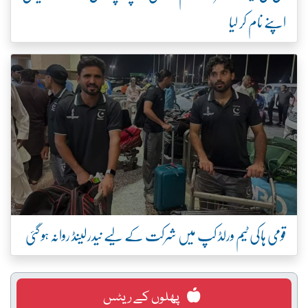
اپنے نام کر لیا
قومی ہاکی ٹیم ورلڈ کپ میں شرکت کے لیے نیدرلینڈ روانہ ہو گئی
پھلوں کے ریٹس