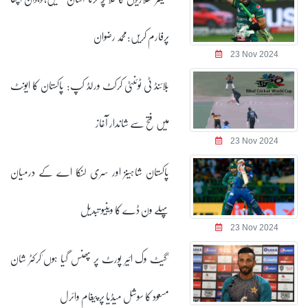
پرفارم کریں:محمد رضوان
23 Nov 2024
بلائنڈ ٹی ٹوئنٹی کرکٹ ورلڈ کپ: پاکستان کا ایونٹ
میں فتح سے شاندار آغاز
23 Nov 2024
پاکستان شاہینز اور سری لنکا اے کے درمیان
پہلے ون ڈے کا وینیو تبدیل
23 Nov 2024
'گیٹ وک ائیر پورٹ پر پھنس گیا ہوں'کرکٹر شان
مسعود کا سوشل میڈیا پر پیغام وائرل