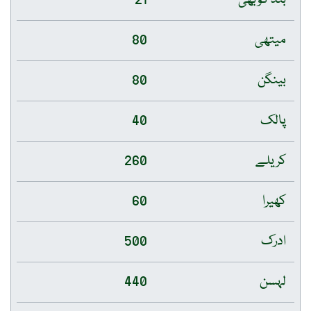
بند گوبھی
21
میتھی
80
بینگن
80
پالک
40
کریلے
260
کھیرا
60
ادرک
500
لہسن
440