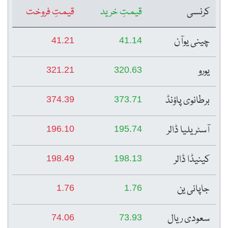
کرنسی
قیمتِ خرید
قیمتِ فروخت
چینی یوآن
41.21
41.14
یورو
321.21
320.63
برطانوی پاؤنڈ
374.39
373.71
آسٹریلیا ڈالر
196.10
195.74
کینیڈا ڈالر
198.49
198.13
جاپانی ین
1.76
1.76
سعودی ریال
74.06
73.93