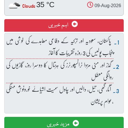
35 °C
Clouds
09-Aug-2026
اہم خبریں
پاکستان، سعودیہ اور ترکیہ کے دفاعی معاہدے کی خوشی میں
پنجاب پولیس کی 3 روزہ تقریبات کا آغاز
گڈز اور منی مزدا ٹرانسپورٹرز کی ہڑتال کا دوسرا روز، گاڑیوں کی
روانگی معطل
آٹا، گھی، تیل، دالیں اور چاول سمیت اشیائے خورونوش مہنگی
،عوام پریشان
مزید خبریں