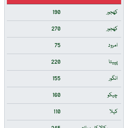
کھجور
190
کھجور
270
امرود
75
پپیتا
220
انگور
155
چیکو
160
کیلا
110