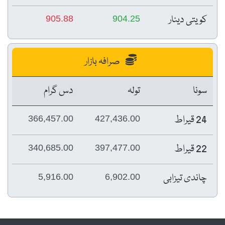
کویتی دینار
905.88
904.25
صرافہ بازار
سونا
تولہ
دس گرام
24 قیراط
366,457.00
427,436.00
22 قیراط
340,685.00
397,477.00
چاندی تیزابی
5,916.00
6,902.00