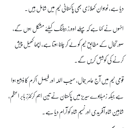
دیا ہے، نوجوان کھلاڑی بھی پاکستانی ٹیم میں شامل ہیں۔
انہوں نے کہا ہے کہ پہلے اوورز بیٹنگ کیلئے مشکل ہوں گے،
صورتحال کے مطابق ٹیم کو لے کر چلنا ہوتا ہے، اچھا کھیل پیش
کرنے کی کوشش کریں گے۔
قومی ٹیم میں آج عامر جمال، حسیب اللہ اور فیصل اکرم کا ڈیبیو ہوا
ہے جبکہ زمبابوے سیریز میں پاکستان نے تین اہم کرکٹرز بابر اعظم،
شاہین شاہ آفریدی اور نسیم شاہ کو آرام دیا ہے۔