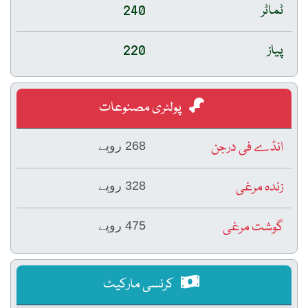
ٹماٹر
240
پیاز
220
پولٹری مصنوعات
انڈے فی درجن
268 روپے
زندہ مرغی
328 روپے
گوشت مرغی
475 روپے
کرنسی مارکیٹ