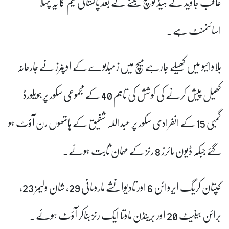
عاقب جاوید کے ہیڈ کوچ بننے کے بعد پاکستانی ٹیم کا یہ پہلا
اسائنمنٹ ہے۔
بلاوائیو میں کھیلے جارہے میچ میں زمبابوے کے اوپنرز نے جارحانہ
کھیل پیش کرنے کی کوشش کی تاہم 40 کے مجموعی سکور پر جویلورڈ
گمبی 15 کے انفرادی سکور پر عبداللہ شفیق کے ہاتھوں رن آؤٹ ہو
گئے جبکہ ڈیون مائرز 8 رنز کے مہمان ثابت ہوئے۔
کپتان کریگ ایروائن 6 اور تادیوانشے مارومانی 29، شان ولیمز 23،
برائن بینیٹ 20 اور برینڈن ماوتا ایک رنز بناکر آؤٹ ہوئے۔