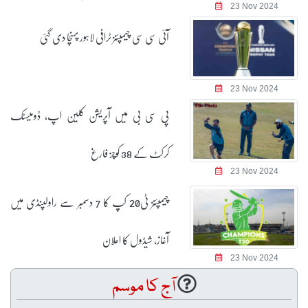
23 Nov 2024
آئی سی سی چیمپئنز ٹرافی لاہور پہنچا دی گئی
23 Nov 2024
پی سی بی میں آپریشن کلین اپ، ڈومیسٹک
کرکٹ کے 38 کوچز فارغ
23 Nov 2024
چیمپئنز ٹی20 کپ کا 7 دسمبر سے راولپنڈی میں
آغاز، شیڈول کا اعلان
23 Nov 2024
آج کا موسم