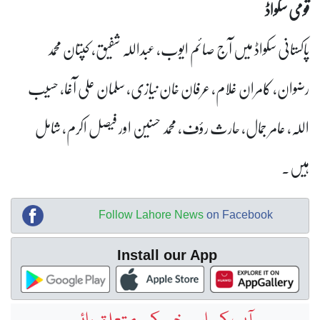
قومی سکواڈ
پاکستانی سکواڈ میں آج صائم ایوب، عبداللہ شفیق، کپتان محمد
رضوان، کامران غلام، عرفان خان نیازی، سلمان علی آغا، حسیب
اللہ، عامر جمال، حارث رؤف، محمد حسنین اور فیصل اکرم، شامل
ہیں۔
Follow Lahore News
on Facebook
Install our App