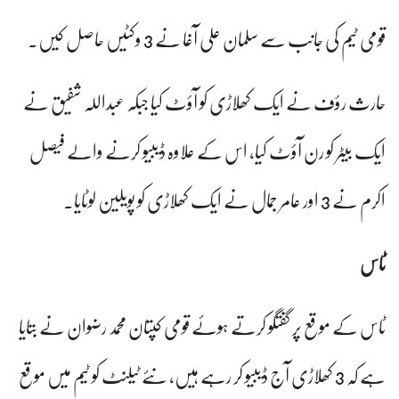
قومی ٹیم کی جانب سے سلمان علی آغا نے 3 وکٹیں حاصل کیں۔
حارث رؤف نے ایک کھلاڑی کو آؤٹ کیا جبکہ عبداللہ شفیق نے
ایک بیٹر کو رن آؤٹ کیا، اس کے علاوہ ڈیبیو کرنے والے فیصل
اکرم نے 3 اور عامر جمال نے ایک کھلاڑی کو پویلین لوٹایا۔
ٹاس
ٹاس کے موقع پر گفتگو کرتے ہوئے قومی کپتان محمد رضوان نے بتایا
ہے کہ 3 کھلاڑی آج ڈیبیو کر رہے ہیں، نئے ٹیلنٹ کو ٹیم میں موقع