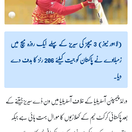
(لاہور نیوز) 3 میچز کی سیریز کے پہلے ایک روزہ میچ میں
زمبابوے نے پاکستان کو جیت کیلئے 206 رنز کا ہدف دے
دیا۔
ورلڈ چیمپئن آسٹریلیا کے خلاف آسٹریلیا میں ون ڈے سیریز جیتنے کے
بعد پاکستانی کرکٹ ٹیم کے کھلاڑیوں کا مورال بہت ہائی ہے جبکہ