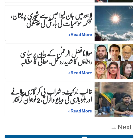
لاہورمیں جان لیوا حبس سے شہری پریشان،
محکمہ موسمیات کی بارش کی پیشگوئی
>
Read More
مولانا فضل الرحمٰن کے بیان پر سیاسی
رہنماؤں کا شدید ردعمل، معافی کا مطالبہ
>
Read More
غالب مارکیٹ: شراب پی کر گاڑی چلانے
اور ہلڑ بازی کی ویڈیو وائرل، 2 نوجوان گرفتار
>
Read More
Next →