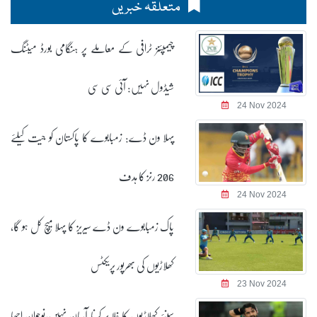
متعلقہ خبریں
چیمپئنز ٹرافی کے معاملے پر ہنگامی بورڈ میٹنگ
شیڈول نہیں: آئی سی سی
24 Nov 2024
پہلا ون ڈے: زمبابوے کا پاکستان کو جیت کیلئے
206 رنز کا ہدف
24 Nov 2024
پاک زمبابوے ون ڈے سیریز کا پہلا میچ کل ہو گا،
کھلاڑیوں کی بھرپور پریکٹس
23 Nov 2024
سینئر کھلاڑیوں کا خلا پُر کرنا آسان نہیں،نوجوان اچھا