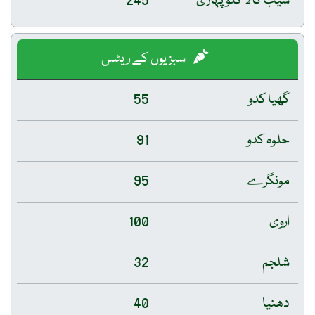
سیب کالا کلو پہاڑی
245
سبزیوں کے ریٹس
گھیا کدو
55
حلوہ کدو
91
مونگرے
95
اروی
100
شلجم
32
دھنیا
40