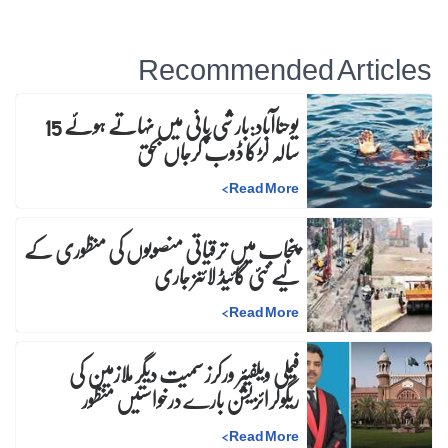
Recommended Articles
یوحناآباد:بارشی پانی میں نہاتے ہوئے 15
سالہ لڑکا ڈوب کرجاں بحق
>
Read More
پنجاب میں ترقیاتی منصوبوں کی منظوری کے
لیے نئی گائیڈ لائنز جاری
>
Read More
فیملی ویلفیئر ورکرز سمیت دیگر ملازمین کی
ریگولرائزیشن بارے درخواستیں منظور
>
Read More