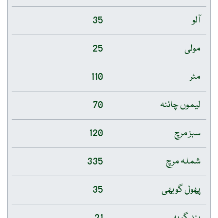
آلو
35
مولی
25
مٹر
110
لیموں چائنہ
70
سبز مرچ
120
شملہ مرچ
335
پھول گوبھی
35