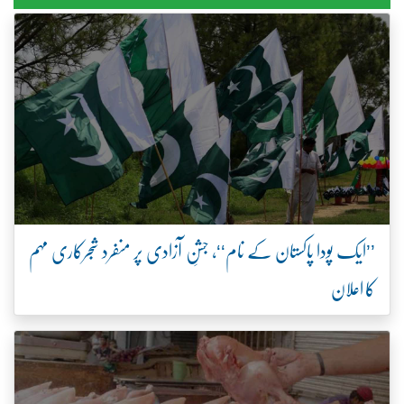
’’ایک پودا پاکستان کے نام‘‘، جشنِ آزادی پر منفرد شجرکاری مہم
کا اعلان