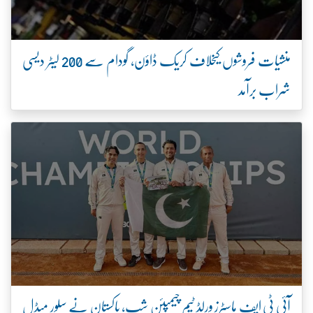
منشیات فروشوں کیخلاف کریک ڈاؤن، گودام سے 200 لیٹر دیسی
شراب برآمد
آئی ٹی ایف ماسٹرز ورلڈ ٹیم چیمپئن شپ، پاکستان نے سلور میڈل