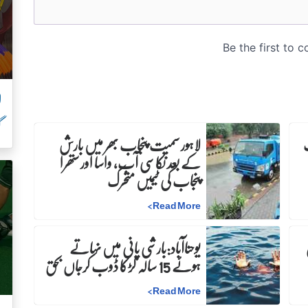
ل
گ
لاہور سمیت پنجاب بھر میں بارش
کے بعد نکاسی آب، واسا اور ستھرا
پنجاب کی ٹیمیں متحرک
>
Read More
ن
یوحناآباد:بارشی پانی میں نہاتے
ہوئے 15 سالہ لڑکا ڈوب کرجاں بحق
>
Read More