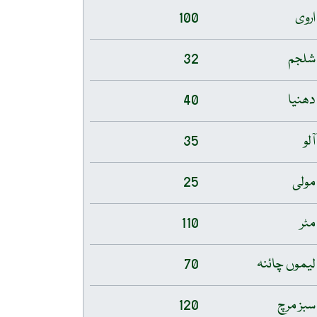
اروی
100
شلجم
32
دھنیا
40
آلو
35
مولی
25
مٹر
110
لیموں چائنہ
70
سبز مرچ
120