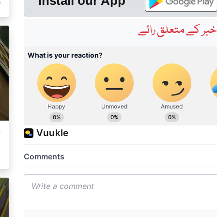
م
Install our App
بر کے متعلق رائے
ت
ک