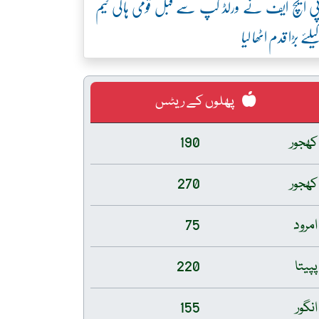
ی ایچ ایف نے ورلڈ کپ سے قبل قومی ہاکی ٹیم
یلئے بڑا قدم اٹھا لیا
پھلوں کے ریٹس
کھجور
190
کھجور
270
امرود
75
پپیتا
220
انگور
155