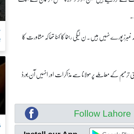
ی۔
مبرز پورے نہیں ہیں۔ ن لیگی رہنما کا کہنا تھا کہ مشاورت کا
ن
ئینی ترمیم کے معاملے پر مولانا سے مذاکرات اور انہیں آن بورڈ
Follow Lahor
پ