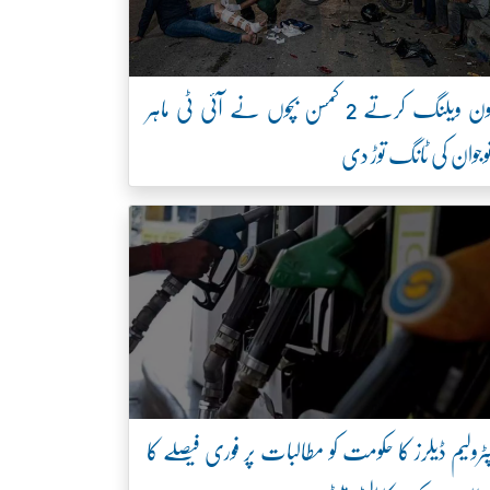
ون ویلنگ کرتے 2 کمسن بچوں نے آئی ٹی ماہر
وجوان کی ٹانگ توڑ دی
ٹرولیم ڈیلرز کا حکومت کو مطالبات پر فوری فیصلے کا