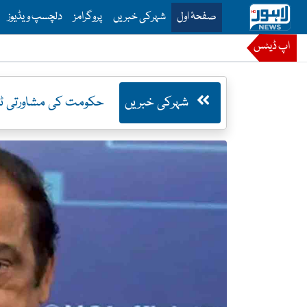
is is the main menu for Lahore News
صفحۂ اول
شہرکی خبریں
پروگرامز
دلچسپ ویڈیوز
اپ ڈیٹس
شہرکی خبریں
حکومت کی مشاورتی ٹیم مو