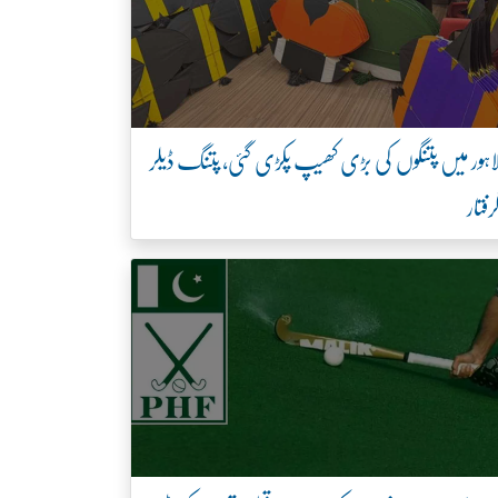
اہور میں پتنگوں کی بڑی کھیپ پکڑی گئی، پتنگ ڈیلر
رفتار