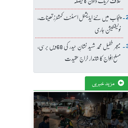
خلاف کریک ڈاؤن کا فیصلہ
پنجاب میں نئے ایڈیشنل اسسٹنٹ کمشنرز تعینات،
نوٹیفکیشن جاری
میجر طفیل محمد شہید نشانِ حیدر کی 68ویں برسی،
مسلح افواج کا شاندار خراجِ عقیدت
مزید خبریں