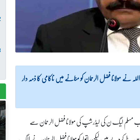
 نے مولانا فضل الرحمان کو منانے میں ناکامی کا ذمہ دار
ب مسلم لیگ ن کی لیڈرشپ کی مولانا فضل الرحمان سے
لات طے کردیے ہیں لیکن اتوار کو مولانا فضل الرحمان نے الگ