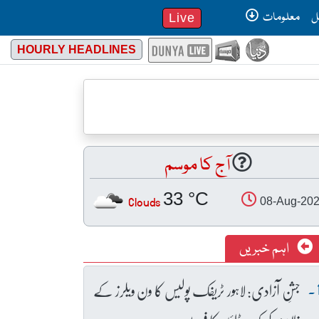
ل
معلومات
Live
HOURLY HEADLINES
آج کا موسم
33 °C
Clouds
08-Aug-20
اہم خبریں
جشنِ آزادی: لاہور ٹریفک پولیس کا ون ویلرز کے