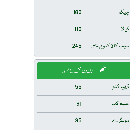
چیکو
160
کیلا
110
سیب کالا کلو پہاڑی
245
سبزیوں کے ریٹس
گھیا کدو
55
حلوہ کدو
91
مونگرے
95