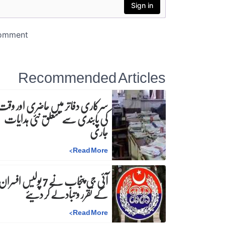
Recommended Articles
سرکاری دفاتر میں حاضری اور وقت
کی پابندی سے متعلق نئی ہدایات
جاری
>
Read More
آئی جی پنجاب نے 7 پولیس افسرا
کے تقرر و تبادلے کر دیئے
>
Read More