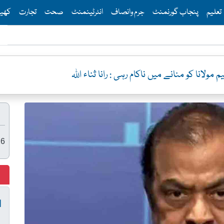
Th
تعلیم
پنجاب گورنمنٹ
جرم وانصاف
انٹرٹینمنٹ
صحت
تجارت
کھی
لانا کو منانے میں ناکام رہی : رانا ثناء اللہ
26