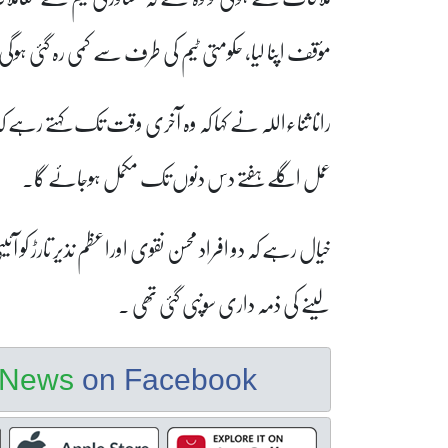
مؤقف اپنا لیا، حکومتی ٹیم کی طرف سے کمی رہ گئی ہوگ
رانا ثناءاللہ نے کہا کہ وہ آخری وقت تک کہتے رہے کہ ن
عمل اگلے ہفتے دس دنوں تک مکمل ہوجائے گا۔
خیال رہے کہ دو افراد محسن نقوی اوراعظم نذیر تارڑ کو آ
لینے کی ذمہ داری سونپی گئی تھی ۔
e News
on Facebook