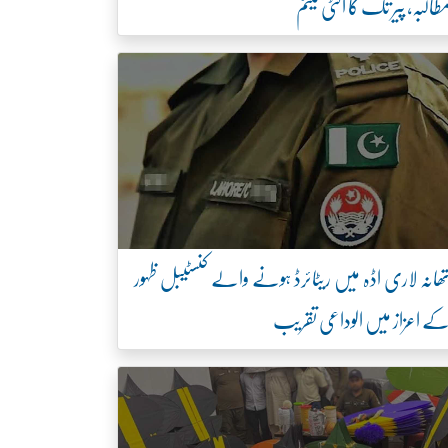
طالبہ، پیر تک کا الٹی میٹم
ھانہ لاری اڈہ میں ریٹائرڈ ہونے والے کنسٹیبل ظہور
ے اعزاز میں الوداعی تقریب