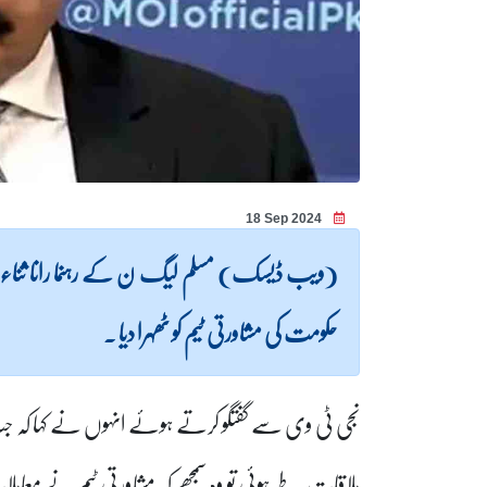
18 Sep 2024
(ویب ڈیسک) مسلم لیگ ن کے رہنما رانا ثناءاللہ
حکومت کی مشاورتی ٹیم کو ٹھہرا دیا ۔
نجی ٹی وی سے گفتگو کرتے ہوئے انہوں نے کہا کہ ج
ملاقات طے ہوئی تو وہ سمجھے کہ مشاورتی ٹیم نے معام