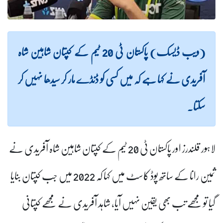
(ویب ڈیسک) پاکستان ٹی 20 ٹیم کے کپتان شاہین شاہ
آفریدی نے کہا ہے کہ میں کسی کو ڈنڈے مار کر سیدھا نہیں کر
سکتا۔
لاہور قلندرز اور پاکستان ٹی 20 ٹیم کے کپتان شاہین شاہ آفریدی نے
ثمین رانا کے ساتھ پوڈ کاسٹ میں کہا کہ 2022 میں جب کپتان بنایا
گیا تو مجھے تب بھی یقین نہیں آیا، شاہد آفریدی نے مجھے کپتانی