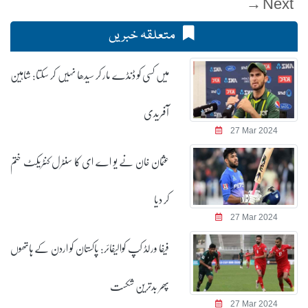
Next →
متعلقہ خبریں
میں کسی کو ڈنڈے مار کر سیدھا نہیں کر سکتا: شاہین
آفریدی
27 Mar 2024
عثمان خان نے یو اے ای کا سنٹرل کنٹریکٹ ختم
کر دیا
27 Mar 2024
فیفا ورلڈ کپ کوالیفائر: پاکستان کو اردن کے ہاتھوں
پھر بدترین شکست
27 Mar 2024