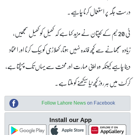
درست جگہ پر استعمال کرنا چاہیے۔
ٹی 20 ٹیم کے کپتان نے مزید کہا ہے کہ کھیل کو کھیل سمجھیں،
زیادہ سمجھانے سے کچھ فائدہ نہیں ہوتا، کھلاڑی کو بیک کرنا اور اعتماد
دینا چاہیے کیونکہ وہ اپنی مہارت اور محنت سے یہاں تک پہنچتا ہے،
کرکٹ میں ہر روز کچھ نیا سیکھنے کو ملتا ہے۔
Follow Lahore News
on Facebook
Install our App