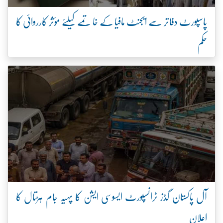
پاسپورٹ دفاتر سے ایجنٹ مافیا کے خاتمے کیلئے مؤثر کارروائی کا
حکم
آل پاکستان گڈز ٹرانسپورٹ ایسوسی ایشن کا پہیہ جام ہڑتال کا
اعلان