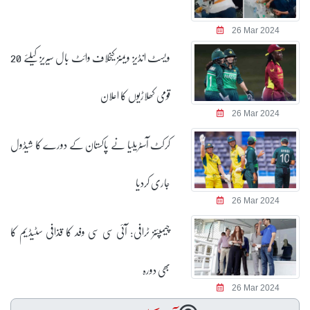
26 Mar 2024
ویسٹ انڈیز ویمنز کیخلاف وائٹ بال سیریز کیلئے 20
قومی کھلاڑیوں کا اعلان
26 Mar 2024
کرکٹ آسٹریلیا نے پاکستان کے دورے کا شیڈول
جاری کردیا
26 Mar 2024
چیمپئنز ٹرافی: آئی سی سی وفد کا قذافی سٹیڈیم کا
بھی دورہ
26 Mar 2024