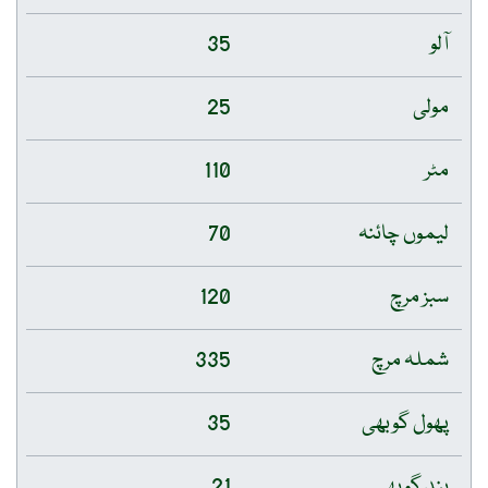
آلو
35
مولی
25
مٹر
110
لیموں چائنہ
70
سبز مرچ
120
شملہ مرچ
335
پھول گوبھی
35
بند گوبھی
21