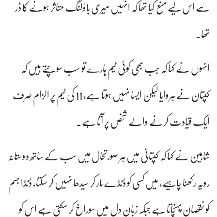
سے اس لیے منع کیا تھا کہ انہیں میری باؤلنگ متاثر ہونے کا ڈر
تھا۔
انہوں نے کہا کہ جب بھی کوئی ٹیم ہارے تو سب سوچتے ہیں کہ
کپتان نے ہروایا لیکن ایسا نہیں ہوتا ہے، 11 کی ٹیم پر الزام صرف
ایک قیادت کرنے والے شخص پر آتا ہے۔
شاہین نے کہا کہ کپتانی میں ہر صورتحال میں سب کے ساتھ دوستانہ
رویہ رکھنا چاہیے، میں کسی کو ڈنڈے مار کر سیدھا نہیں کر سکتا، ڈنڈا جسم
کو نقصان پہنچاتا ہے جبکہ زبان دل میں سوراخ کر سکتی ہے اس کو