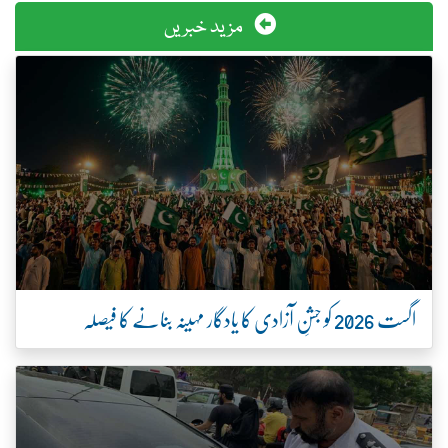
مزید خبریں
اگست 2026 کو جشنِ آزادی کا یادگار مہینہ بنانے کا فیصلہ