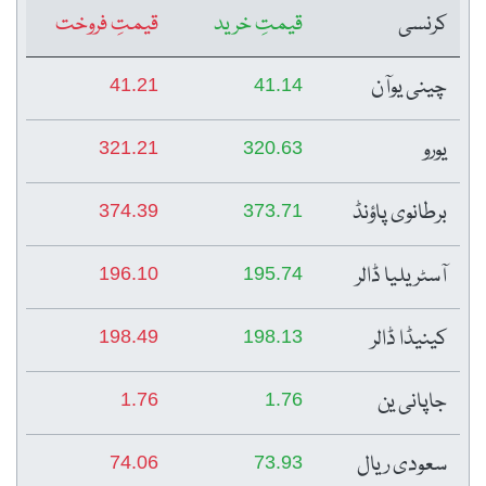
کرنسی
قیمتِ خرید
قیمتِ فروخت
چینی یوآن
41.21
41.14
یورو
321.21
320.63
برطانوی پاؤنڈ
374.39
373.71
آسٹریلیا ڈالر
196.10
195.74
کینیڈا ڈالر
198.49
198.13
جاپانی ین
1.76
1.76
سعودی ریال
74.06
73.93