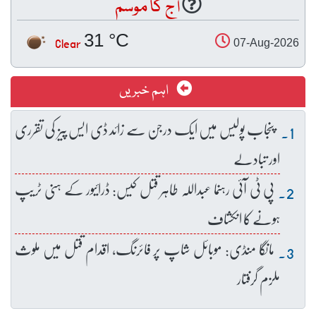
آج کا موسم
31 °C
Clear
07-Aug-2026
اہم خبریں
پنجاب پولیس میں ایک درجن سے زائد ڈی ایس پیز کی تقرری
اور تبادلے
پی ٹی آئی رہنما عبداللہ طاہر قتل کیس: ڈرائیور کے ہنی ٹریپ
ہونے کا انکشاف
مانگا منڈی: موبائل شاپ پر فائرنگ، اقدام قتل میں ملوث
ملزم گرفتار