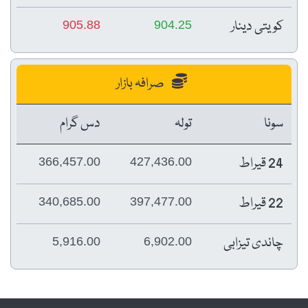
کویتی دینار
905.88
904.25
صرافہ بازار
سونا
تولہ
دس گرام
24 قیراط
366,457.00
427,436.00
22 قیراط
340,685.00
397,477.00
چاندی تیزابی
5,916.00
6,902.00