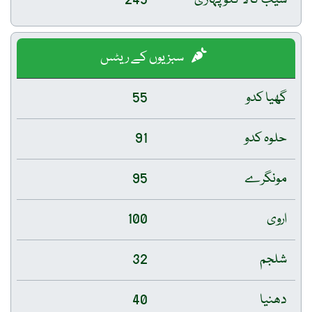
سیب کالا کلو پہاڑی
245
سبزیوں کے ریٹس
گھیا کدو
55
حلوہ کدو
91
مونگرے
95
اروی
100
شلجم
32
دھنیا
40