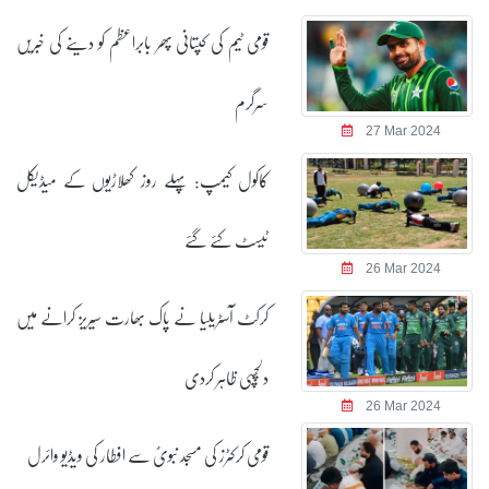
قومی ٹیم کی کپتانی پھر بابراعظم کو دینے کی خبریں
سرگرم
27 Mar 2024
کاکول کیمپ: پہلے روز کھلاڑیوں کے میڈیکل
ٹیسٹ کئے گئے
26 Mar 2024
کرکٹ آسٹریلیا نے پاک بھارت سیریز کرانے میں
دلچسپی ظاہر کردی
26 Mar 2024
قومی کرکٹرز کی مسجد نبویؐ سے افطار کی ویڈیو وائرل