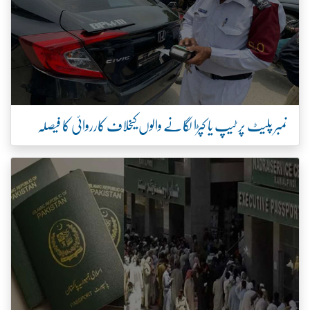
نمبر پلیٹ پر ٹیپ یا کپڑا لگانے والوں کیخلاف کارروائی کا فیصلہ