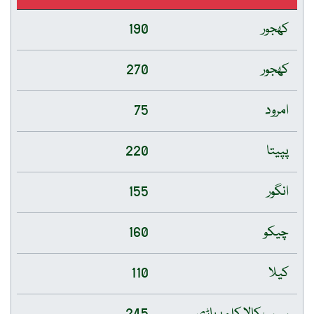
کھجور
190
کھجور
270
امرود
75
پپیتا
220
انگور
155
چیکو
160
کیلا
110