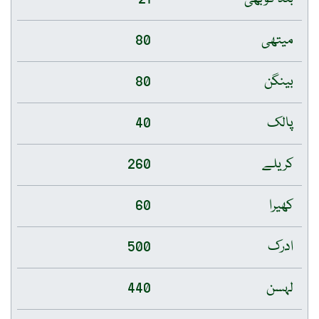
میتھی
80
بینگن
80
پالک
40
کریلے
260
کھیرا
60
ادرک
500
لہسن
440