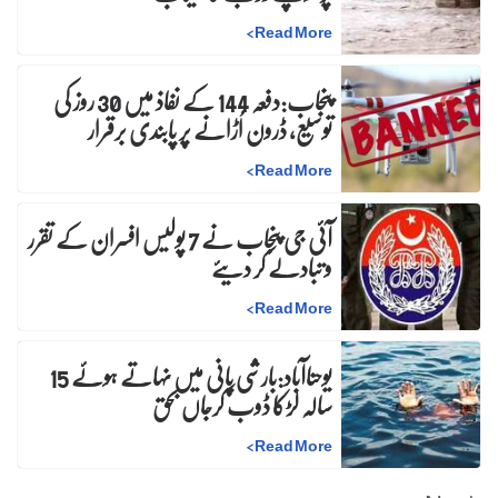
>
Read More
پنجاب:دفعہ 144 کے نفاذ میں 30 روز کی
توسیع، ڈرون اُڑانے پر پابندی برقرار
>
Read More
آئی جی پنجاب نے 7 پولیس افسران کے تقرر
و تبادلے کر دیئے
>
Read More
یوحناآباد:بارشی پانی میں نہاتے ہوئے 15
سالہ لڑکا ڈوب کرجاں بحق
>
Read More