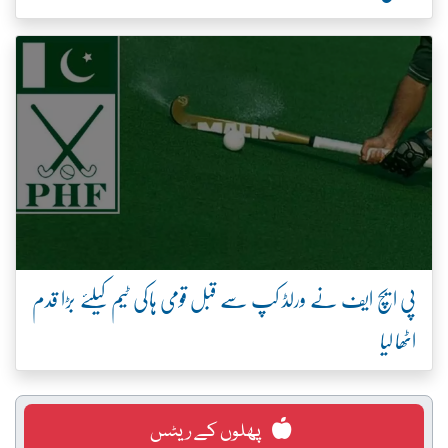
پی ایچ ایف نے ورلڈ کپ سے قبل قومی ہاکی ٹیم کیلئے بڑا قدم
اٹھا لیا
پھلوں کے ریٹس