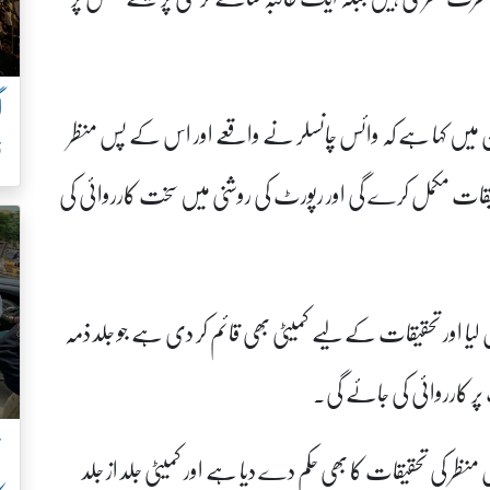
ن میں کہا ہے کہ وائس چانسلر نے واقعے اور اس کے پس منظر
ف
تحقیقات مکمل کرے گی اور رپورٹ کی روشنی میں سخت کارروائی کی
س لیا اور تحقیقات کے لیے کمیٹی بھی قائم کر دی ہے جو جلد ذمہ
ر کارروائی کی جائے گی۔
ن
منظر کی تحقیقات کا بھی حکم دے دیا ہے اور کمیٹی جلد از جلد