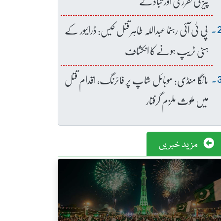
پیز کی تقرری اور تبادلے
پی ٹی آئی رہنما عبداللہ طاہر قتل کیس: ڈرائیور کے
ہنی ٹریپ ہونے کا انکشاف
مانگا منڈی: موبائل شاپ پر فائرنگ، اقدام قتل
میں ملوث ملزم گرفتار
مزید خبریں