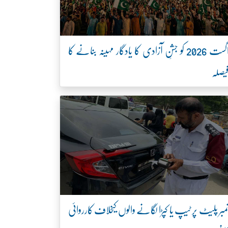
اگست 2026 کو جشنِ آزادی کا یادگار مہینہ بنانے کا
یصلہ
مبر پلیٹ پر ٹیپ یا کپڑا لگانے والوں کیخلاف کارروائی