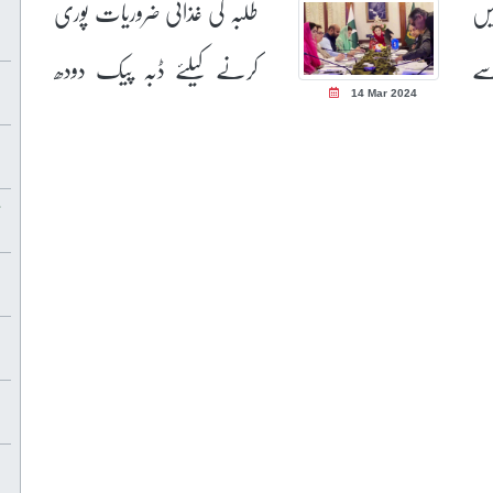
یں
طلبہ کی غذائی ضروریات پوری
سے
کرنے کیلئے ڈبہ پیک دودھ
14 Mar 2024
دینے کا حکم