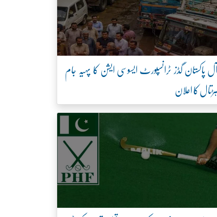
ل پاکستان گڈز ٹرانسپورٹ ایسوسی ایشن کا پہیہ جام
ڑتال کا اعلان