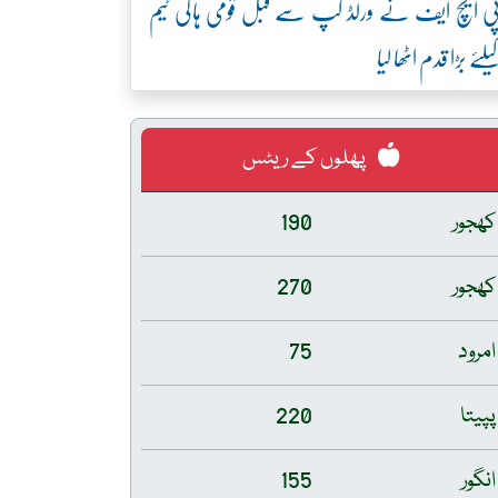
ی ایچ ایف نے ورلڈ کپ سے قبل قومی ہاکی ٹیم
یلئے بڑا قدم اٹھا لیا
پھلوں کے ریٹس
کھجور
190
کھجور
270
امرود
75
پپیتا
220
انگور
155