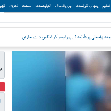
Th
تعلیم
پنجاب گورنمنٹ
جرم وانصاف
انٹرٹینمنٹ
صحت
تجارت
کھی
نہ ہراسانی پر طالبہ نے پروفیسر کو فائلیں دے ماریں
26