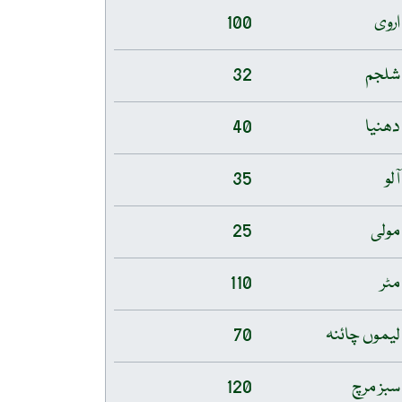
اروی
100
شلجم
32
دھنیا
40
آلو
35
مولی
25
مٹر
110
لیموں چائنہ
70
سبز مرچ
120