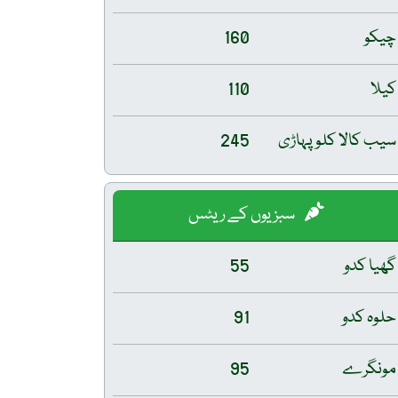
چیکو
160
کیلا
110
سیب کالا کلو پہاڑی
245
سبزیوں کے ریٹس
گھیا کدو
55
حلوہ کدو
91
مونگرے
95