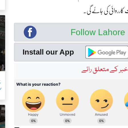
ک
 کارروائی کی جائے گی۔
Follow Lahor
Install our App
بر کے متعلق رائے
پ
ک