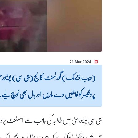
21 Mar 2024
(ویب ڈیسک) گورنمنٹ کالج (جی سی) یونیورسٹی ل
پروفیسر کو فائلیں دے ماریں اور بال بھی نوچ لیے
جی سی یونیورسٹی میں طالبہ کی جانب سے اسسٹنٹ پروفیسر
جس میں دیکھا جاسکتا ہے کہ چند مزید طالبات بھی ای