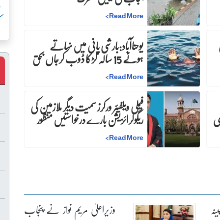
پ
>
Read More
ک
ن
یوحناآباد:بارشی پانی میں نہاتے
ہوئے 15 سالہ لڑکا ڈوب کرجاں بحق
>
Read More
فیملی ویلفیئر ورکرز سمیت دیگر ملازمین کی
ری
ریگولرائزیشن بارے درخواستیں منظور
>
Read More
ینہ
وزیراعلیٰ مریم نواز نے پنجاب