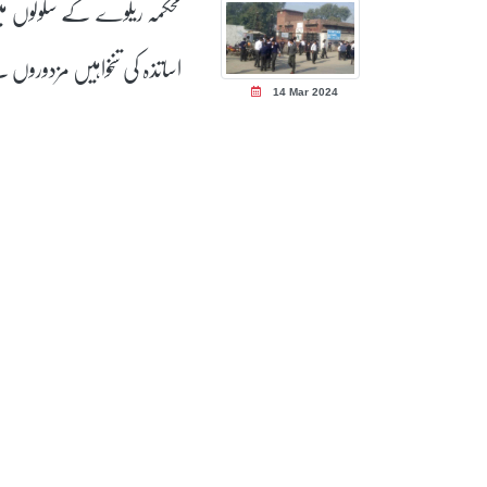
محکمہ ریلوے کے سکولوں م
اساتذہ کی تنخواہیں مزدوروں 
14 Mar 2024
بھی کم