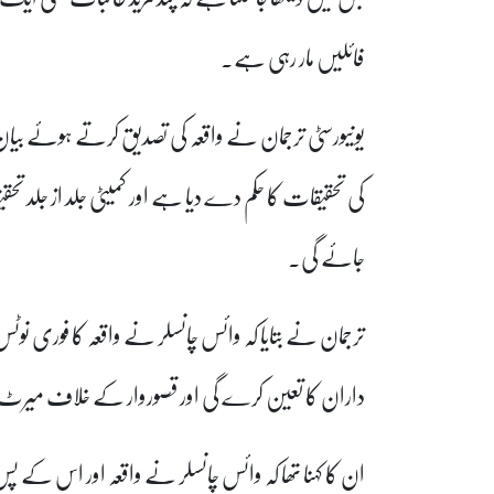
فائلیں مار رہی ہے۔
یونیورسٹی ترجمان نے واقعہ کی تصدیق کرتے ہوئے بیا
کی تحقیقات کا حکم دے دیا ہے اور کمیٹی جلد از جلد 
جائے گی۔
ترجمان نے بتایا کہ وائس چانسلر نے واقعہ کا فوری نوٹ
داران کا تعین کرے گی اور قصوروار کے خلاف میرٹ پ
ان کا کہنا تھا کہ وائس چانسلر نے واقعہ اور اس کے پس 