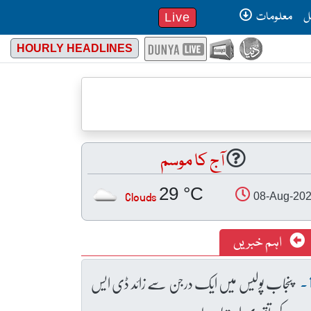
ل
معلومات
Live
HOURLY HEADLINES
آج کا موسم
29 °C
Clouds
08-Aug-20
اہم خبریں
پنجاب پولیس میں ایک درجن سے زائد ڈی ایس