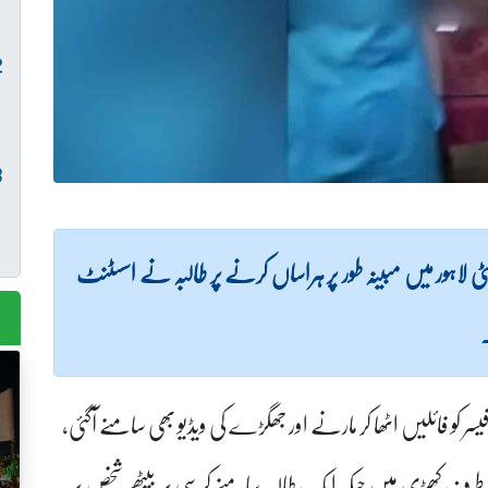
اہور میں مبینہ طور پر ہراساں کرنے پر طالبہ نے اسسٹنٹ
۔
 کو فائلیں اٹھا کر مارنے اور جھگڑے کی ویڈیو بھی سامنے آگئی،
ک طرف کھڑی ہیں جبکہ ایک طالبہ سامنے کرسی پربیٹھے شخص پر