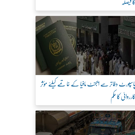
ا فیصلہ
اسپورٹ دفاتر سے ایجنٹ مافیا کے خاتمے کیلئے مؤثر
ارروائی کا حکم