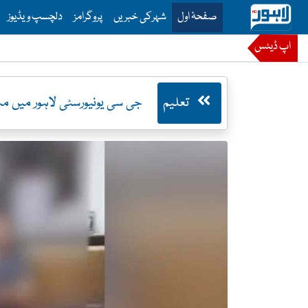
is is the main menu for Lahore News
صفحۂ اول
شہرکی خبریں
پروگرامز
دلچسپ ویڈیوز
اپ ڈیٹس
تعلیم
جی سی یونیورسٹی لاہور میں مبی