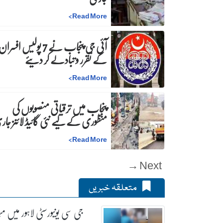
>
Read More
آئی جی پنجاب نے 7 پولیس افسرا
کے تقرر و تبادلے کر دیئے
>
Read More
پنجاب میں ترقیاتی منصوبوں کی
منظوری کے لیے نئی گائیڈ لائنز جا
>
Read More
Next →
متعلقہ خبریں
جی سی یونیورسٹی لاہور میں مب