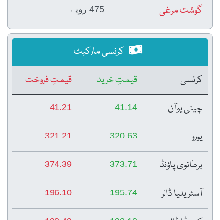
گوشت مرغی
475 روپے
کرنسی مارکیٹ
کرنسی
قیمتِ خرید
قیمتِ فروخت
چینی یوآن
41.21
41.14
یورو
321.21
320.63
برطانوی پاؤنڈ
374.39
373.71
آسٹریلیا ڈالر
196.10
195.74