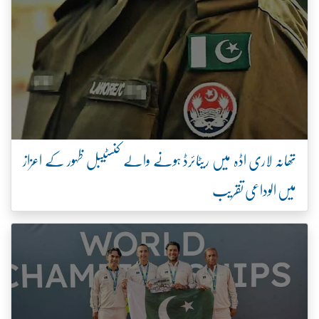
تھانہ لاری اڈہ میں ریٹائرڈ ہونے والے کنسٹیبل ظہور کے اعزاز
میں الوداعی تقریب