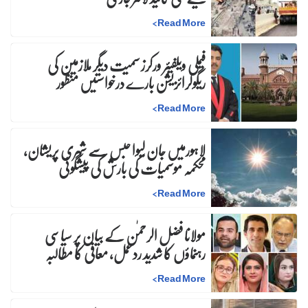
>
Read More
فیملی ویلفیئر ورکرز سمیت دیگر ملازمین کی
ریگولرائزیشن بارے درخواستیں منظور
>
Read More
لاہورمیں جان لیوا حبس سے شہری پریشان،
محکمہ موسمیات کی بارش کی پیشگوئی
>
Read More
مولانا فضل الرحمٰن کے بیان پر سیاسی
رہنماؤں کا شدید ردعمل، معافی کا مطالبہ
>
Read More