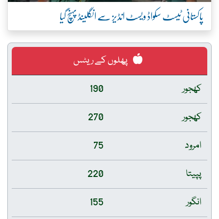
پاکستانی ٹیسٹ سکواڈ ویسٹ انڈیز سے انگلینڈ پہنچ گیا
پھلوں کے ریٹس
کھجور
190
کھجور
270
امرود
75
پپیتا
220
انگور
155