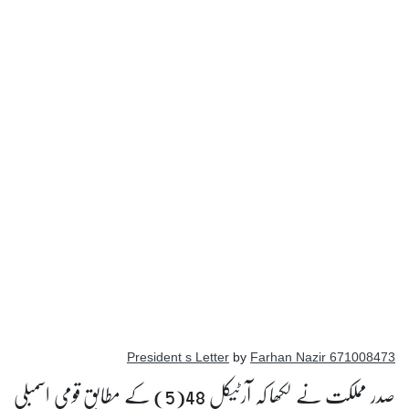
by
Farhan Nazir
671008473 President s Letter
صدر مملکت نے لکھا کہ آرٹیکل 48(5) کے مطابق قومی اسمبلی