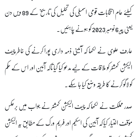
کیلئے عام انتخابات قومی اسمبلی کی تحلیل کی تاریخ کے 89 ویں دن
یعنی پیر 6 نومبر 2023 کو ہونے چاہئیں۔
عارف علوی نے لکھا کہ آئینی ذمہ داری پورا کرنے کی خاطر چیف
الیکشن کمشنر کو ملاقات کے لیے مدعو کیا گیا تاکہ آئین اور اس کے حکم
کو لاگو کرنے کا طریقہ وضع کیا جا سکے۔
صدر مملکت نے لکھا کہ چیف الیکشن کمشنر نے جواب میں برعکس
مؤقف اختیار کیا کہ آئین کی اسکیم اور فریم ورک کے مطابق یہ الیکشن