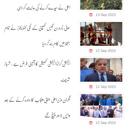
اعلیٰ نے سپرے کرنے کی ہدایت کر دی
13 Sep 2023
سوئی ناردرن گیس کمپنی کے نجی کنٹریکٹرز نے تمام
ریجنز میں کام بند کر دیا
12 Sep 2023
الیکشن کرانا الیکشن کمیشن کا آئینی فرض ہے : شہباز
شریف
12 Sep 2023
نگران وزیراعلی جنوبی پنجاب کا دورہ کرنے کے بعد
واپس لاہور پہنچ گئے
12 Sep 2023