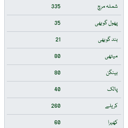
شملہ مرچ
335
پھول گوبھی
35
بند گوبھی
21
میتھی
80
بینگن
80
پالک
40
کریلے
260
کھیرا
60