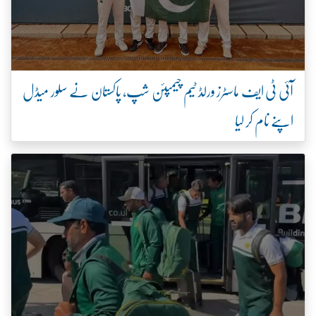
آئی ٹی ایف ماسٹرز ورلڈ ٹیم چیمپئن شپ، پاکستان نے سلور میڈل
اپنے نام کر لیا