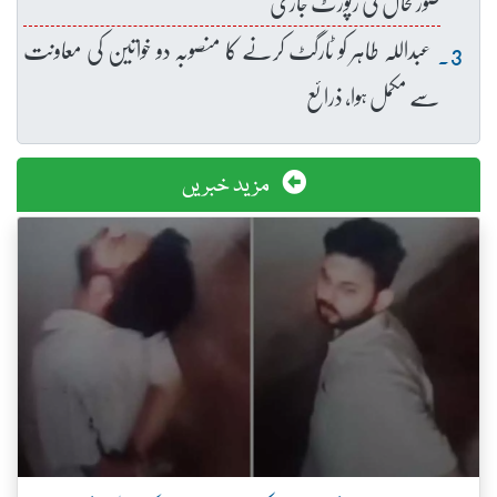
صورتحال کی رپورٹ جاری
عبداللہ طاہر کو ٹارگٹ کرنے کا منصوبہ دو خواتین کی معاونت
سے مکمل ہوا، ذرائع
مزید خبریں