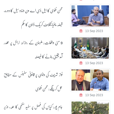
محسن نقوی کا ایل ڈی اے ون ونڈو سیل کا دورہ،
قبضہ مافیا کیخلاف کریک ڈاؤن کا حکم
13 Sep 2023
9 مئی واقعات: ملزمان کے روزانہ ٹرائل پر عملدر
آمد یقینی بنانے کا فیصلہ
13 Sep 2023
نواز شریف کی واپسی پر قانونی سٹیٹس کے مطابق
عمل کرینگے: محسن نقوی
13 Sep 2023
جام پور: کپاس کی فصل پر سفید مکھی کا حملہ، وزیر