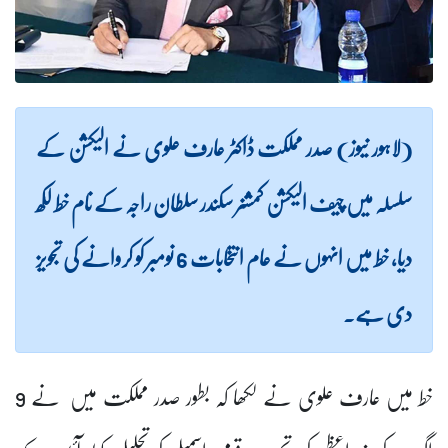
(لاہور نیوز) صدر مملکت ڈاکٹر عارف علوی نے الیکشن کے
سلسلہ میں چیف الیکشن کمشنر سکندر سلطان راجہ کے نام خط لکھ
دیا، خط میں انہوں نے عام انتخابات 6 نومبر کو کروانے کی تجویز
دی ہے۔
خط میں عارف علوی نے لکھا کہ بطور صدر مملکت میں نے 9