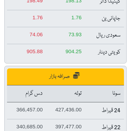
کینیڈا ڈالر
198.49
198.13
جاپانی ین
1.76
1.76
سعودی ریال
74.06
73.93
کویتی دینار
905.88
904.25
صرافہ بازار
سونا
تولہ
دس گرام
24 قیراط
366,457.00
427,436.00
22 قیراط
340,685.00
397,477.00