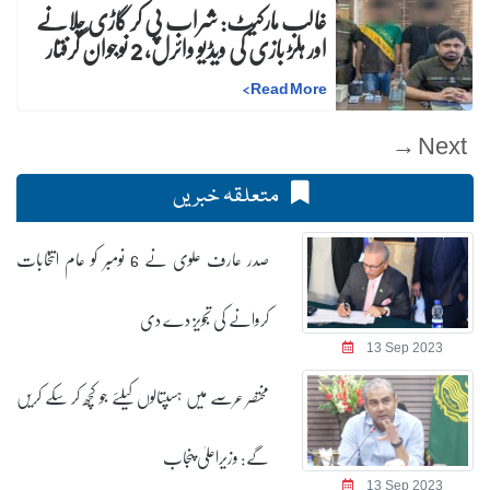
غالب مارکیٹ: شراب پی کر گاڑی چلانے
اور ہلڑ بازی کی ویڈیو وائرل، 2 نوجوان گرفتار
>
Read More
Next →
متعلقہ خبریں
صدر عارف علوی نے 6 نومبر کو عام انتخابات
کروانے کی تجویز دے دی
13 Sep 2023
مختصر عرصے میں ہسپتالوں کیلئے جو کچھ کر سکے کریں
گے: وزیراعلیٰ پنجاب
13 Sep 2023