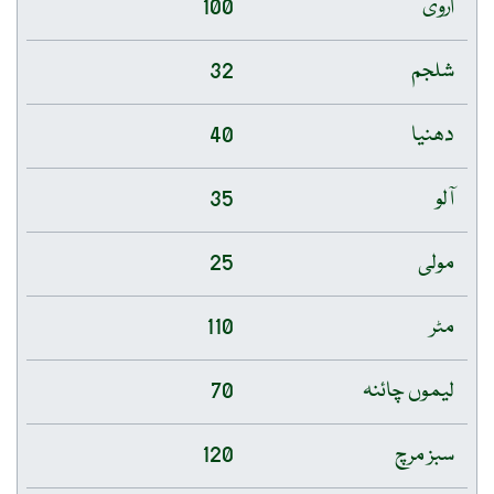
اروی
100
شلجم
32
دھنیا
40
آلو
35
مولی
25
مٹر
110
لیموں چائنہ
70
سبز مرچ
120