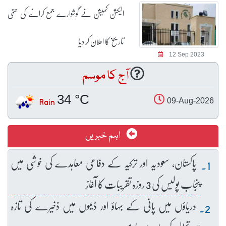
الیکشن کمیشن نے گوشوارے جمع کرانے کی حتمی
تاریخ کا اعلان کر دیا
12 Sep 2023
آج کا موسم
34 °C
Rain
09-Aug-2026
اہم خبریں
پاکستان، سعودیہ اور ترکیہ کے دفاعی معاہدے کی خوشی میں
پنجاب پولیس کی 3 روزہ تقریبات کا آغاز
دریاؤں میں پانی کے بہاؤ اور ڈیموں میں ذخیرے کی تازہ