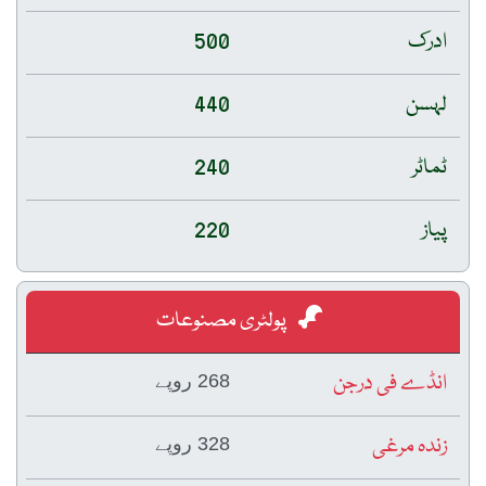
ادرک
500
لہسن
440
ٹماٹر
240
پیاز
220
پولٹری مصنوعات
انڈے فی درجن
268 روپے
زندہ مرغی
328 روپے