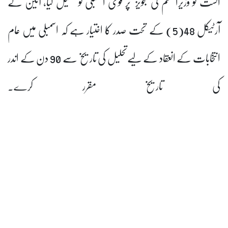
اگست کو وزیراعظم کی تجویز پر قومی اسمبلی کو تحلیل کیا، آئین کے
آرٹیکل 48(5) کے تحت صدر کا اختیار ہے کہ اسمبلی میں عام
انتخابات کے انعقاد کے لیےتحلیل کی تاریخ سے 90 دن کے اندر
کی تاریخ مقرر کرے۔