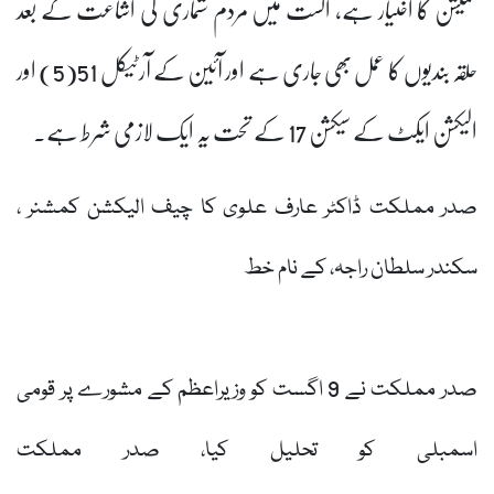
کمیشن کا اختیار ہے، اگست میں مردم شماری کی اشاعت کے بعد
حلقہ بندیوں کا عمل بھی جاری ہے اور آئین کے آرٹیکل 51(5) اور
الیکشن ایکٹ کے سیکشن 17 کے تحت یہ ایک لازمی شرط ہے۔
صدر مملکت ڈاکٹر عارف علوی کا چيف الیکشن کمشنر ،
سکندر سلطان راجہ، کے نام خط
صدر مملکت نے 9 اگست کو وزیراعظم کے مشورے پر قومی
اسمبلی کو تحلیل کیا، صدر مملکت