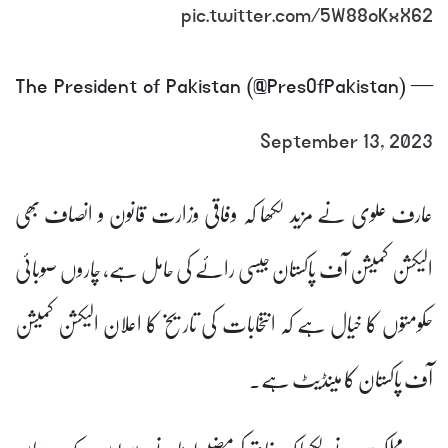
pic.twitter.com/5W88oKxX62
— The President of Pakistan (@PresOfPakistan)
September 13, 2023
عارف علوی نے مزید لکھا کہ وفاقی وزارت قانون و انصاف بھی
الیکشن کمیشن آف پاکستان جیسی رائے کی حامل ہے، چاروں صوبائی
حکومتوں کا خیال ہے کہ انتخابات کی تاریخ کا اعلان الیکشن کمیشن
آف پاکستان کا مینڈیٹ ہے۔