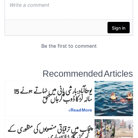
Recommended Articles
یوحناآباد:بارشی پانی میں نہاتے ہوئے 15
سالہ لڑکا ڈوب کرجاں بحق
>
Read More
پنجاب میں ترقیاتی منصوبوں کی منظوری کے
لیے نئی گائیڈ لائنز جاری