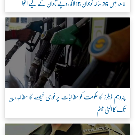
لاہور میں 26 سالہ نوجوان 15 لاکھ روپے تاوان کے لیے اغوا
پٹرولیم ڈیلرز کا حکومت کو مطالبات پر فوری فیصلے کا مطالبہ، پیر
تک کا الٹی میٹم