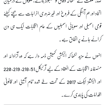
صدر مملکت نے لکھا کہ وفاق کو مضبوط بنانے، صوبوں کے درمیان
اتحاد اور ہم آہنگی کے فروغ اور غیر ضروری اخراجات سے بچنے کیلئے
قومی اسمبلی اور صوبائی اسمبلیوں کے عام انتخابات ایک ہی دن
کرائے جانے پر اتفاق ہے۔
انہوں نے مزید لکھا کہ الیکشن کمیشن ذمہ دار ہے کہ وہ آزادانہ اور
منصفانہ انتخابات کے انعقاد کے لیے آرٹیکل 51، 218، 219، 220
اور الیکشنز ایکٹ 2017 کے تحت طے شدہ تمام آئینی اور قانونی
اقدامات کی پابندی کرے۔