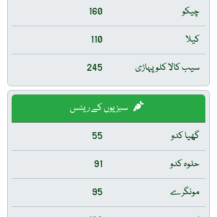
چیکو
160
کیلا
110
سیب کالا کلو پہاڑی
245
سبزیوں کے ریٹس
گھیا کدو
55
حلوہ کدو
91
مونگرے
95