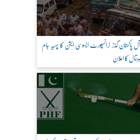
ل پاکستان گڈز ٹرانسپورٹ ایسوسی ایشن کا پہیہ جام
ڑتال کا اعلان