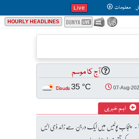
ل
معلومات
Live
HOURLY HEADLINES
آج کا موسم
35 °C
Clouds
07-Aug-20
اہم خبریں
پنجاب پولیس میں ایک درجن سے زائد ڈی ایس