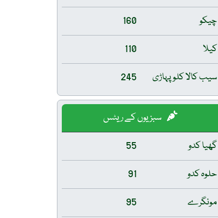
چیکو
160
کیلا
110
سیب کالا کلو پہاڑی
245
سبزیوں کے ریٹس
گھیا کدو
55
حلوہ کدو
91
مونگرے
95