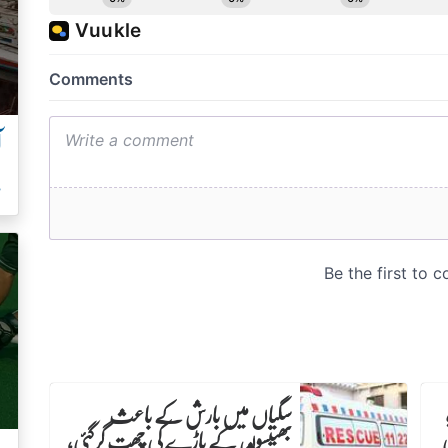
آ
ہ
سگیاں میں بارش کے باعث
بھینسوں کے باڑے کی چھت گرگئی،