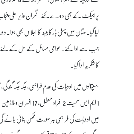
پراجیکٹ کے بھی دورے کئے۔ نگران وزیراعلی پنجاب ن
لیا گیا۔ ملتان میں پہلی بار کابینہ کا اجلاس بھی ہوا۔
جیب سے ادا کئے۔ عوامی مسائل کے حل کے لئے مسل
کا شکریہ ادا کیا۔
ہسپتالوں میں ادویات کی عدم فراہمی، جگہ جگہ گندگی
1 ایم ایس سمیت 2 افراد 
میں ادویات کی فراہمی ہر صورت ممکن بنائی جائے گی،