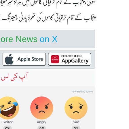
ہو گی، پنجاب کے تمام ترقیاتی کاموں میں ہر گز غیر معیا
پنجاب کے تمام ترقیاتی کاموں کی تھرڈ پارٹی مانیٹرنگ
hore News
on X
آپ کی اس خ