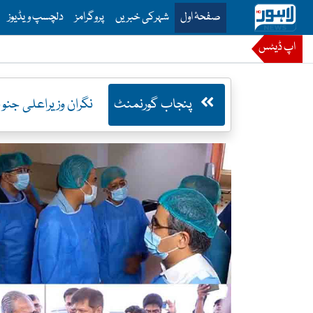
is is the main menu for Lahore News
صفحۂ اول
شہرکی خبریں
پروگرامز
دلچسپ ویڈیوز
اپ ڈیٹس
پنجاب گورنمنٹ
نگران وزیراعلی جنو