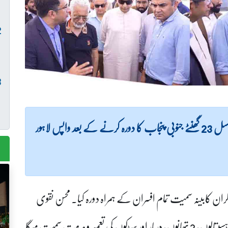
(لاہور نیوز) نگران وزیراعلی پنجاب محسن نقوی مسلسل 23 گھنٹے جنوبی پنجاب کا دورہ کرنے کے بعد واپس لاہور
ران کابینہ سمیت تمام افسران کے ہمراہ دورہ کیا۔ محسن نقوی
نے کابینہ کے ہمراہ ملتان، مظفر گڑھ کے 8 سرکاری ہسپتالوں، 2 تھانوں، دربار اور سڑکوں کی تعمیر و مرمت سمیت میگا