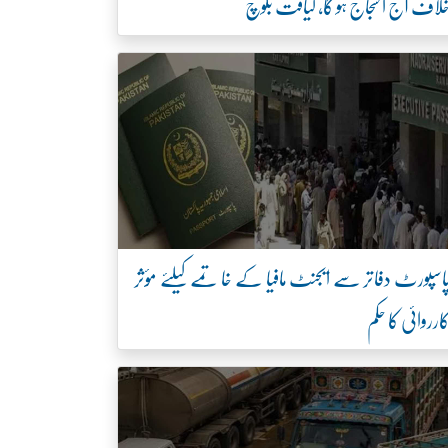
لاف آج احتجاج ہو گا، لیاقت بلوچ
اسپورٹ دفاتر سے ایجنٹ مافیا کے خاتمے کیلئے مؤثر
ارروائی کا حکم