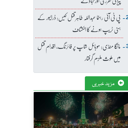
پیز کی تقرری اور تبادلے
پی ٹی آئی رہنما عبداللہ طاہر قتل کیس: ڈرائیور کے
ہنی ٹریپ ہونے کا انکشاف
مانگا منڈی: موبائل شاپ پر فائرنگ، اقدام قتل
میں ملوث ملزم گرفتار
مزید خبریں