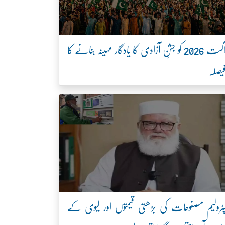
اگست 2026 کو جشنِ آزادی کا یادگار مہینہ بنانے کا
یصلہ
ٹرولیم مصنوعات کی بڑھتی قیمتوں اور لیوی کے