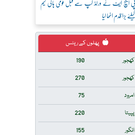
ی ایچ ایف نے ورلڈ کپ سے قبل قومی ہاکی ٹیم
یلئے بڑا قدم اٹھا لیا
پھلوں کے ریٹس
کھجور
190
کھجور
270
امرود
75
پپیتا
220
انگور
155