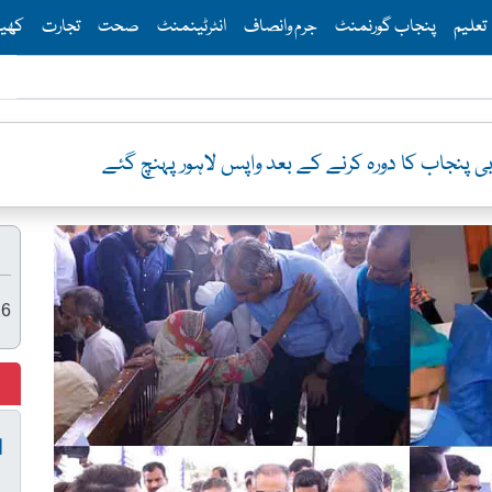
Th
تعلیم
پنجاب گورنمنٹ
جرم وانصاف
انٹرٹینمنٹ
صحت
تجارت
کھی
بی پنجاب کا دورہ کرنے کے بعد واپس لاہور پہنچ گئے
26