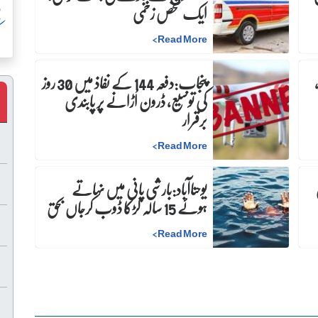
پ
ایک شخص زخمی
ک
>
Read More
پنجاب:دفعہ 144 کے نفاذ میں 30 روز
کی توسیع، ڈرون اُڑانے پر پابندی
برقرار
>
Read More
ن
یوحناآباد:بارشی پانی میں نہاتے
ہوئے 15 سالہ لڑکا ڈوب کرجاں بحق
>
Read More