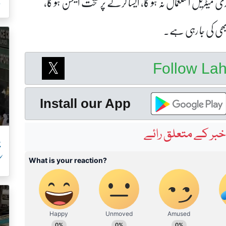
ری میٹریل استعمال نہ ہو گا، ایسا کرنے پر سخت ایکشن ہو گا،
خ
 بھی کی جا رہی ہے۔
Follow La
Install our App
بر کے متعلق رائے
پ
ک