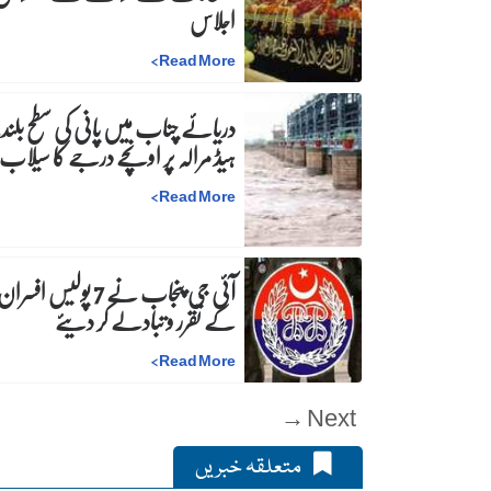
اجلاس
>
Read More
دریائے چناب میں پانی کی سطح بلند،
ہیڈ مرالہ پر اونچے درجے کا سیلاب
>
Read More
آئی جی پنجاب نے 7 پولیس افسرا
کے تقرر و تبادلے کر دیئے
>
Read More
Next →
متعلقہ خبریں