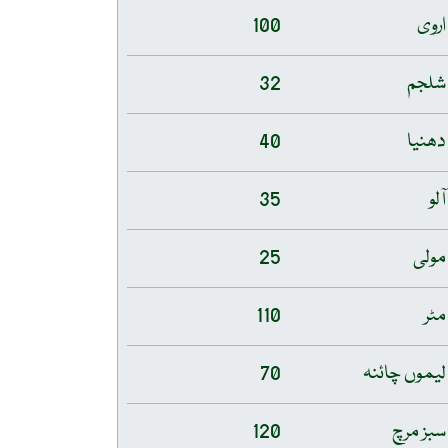
اروی
100
شلجم
32
دھنیا
40
آلو
35
مولی
25
مٹر
110
لیموں چائنہ
70
سبز مرچ
120