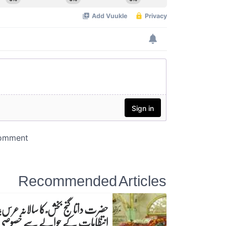
Recommended Articles
حضرت داتا گنج بخش ؒ کا سالانہ عرس;
انتظامات کے حوالے سے خصوصی