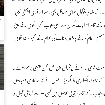
ے بغیر پروٹوکول عوامی مسائل بھی سنے اور فوری ایکشن بھی
 دورہ کے تمام اخراجات نگران وزیراعلی پنجاب محسن نقوی نے اپنی
ف
سل کام کرنے پر جنوبی پنجاب کی عوام نے محسن رضا نقوی
، ٹیسٹ فری نہ ہونے پر نگران وزیراعلی محسن نقوی برہم ہوئے۔
معطل، 17 افسران و ملازمین کے خلاف انکوائری کا حکم دیا۔ انہوں نے کہا سرکاری ہسپتالوں
 پنجاب کے تمام ترقیاتی کاموں میں کسی صورت کرپشن قبول نہ
پ