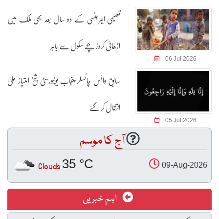
تعلیمی ایمرجنسی کے دو سال بعد بھی ملک میں
اڑھائی کروڑ بچے سکول سے باہر
06 Jul 2026
سابق وائس چانسلر پنجاب یونیورسٹی شیخ امتیاز علی
انتقال کر گئے
05 Jul 2026
آج کا موسم
35 °C
Clouds
09-Aug-2026
اہم خبریں