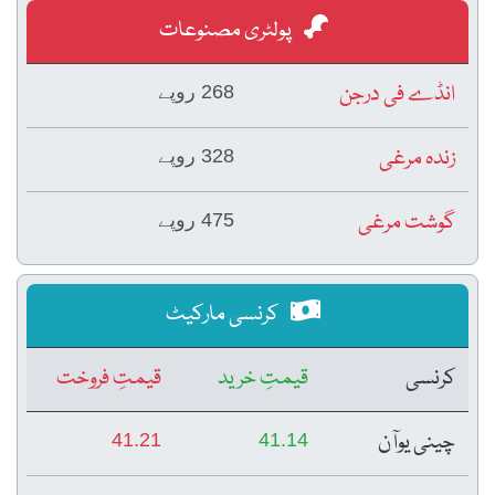
پولٹری مصنوعات
انڈے فی درجن
268 روپے
زندہ مرغی
328 روپے
گوشت مرغی
475 روپے
کرنسی مارکیٹ
کرنسی
قیمتِ خرید
قیمتِ فروخت
چینی یوآن
41.21
41.14