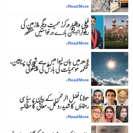
>
Read More
فیملی ویلفیئر ورکرز سمیت دیگر ملازمین کی
ریگولرائزیشن بارے درخواستیں منظور
>
Read More
لاہورمیں جان لیوا حبس سے شہری پریشان،
محکمہ موسمیات کی بارش کی پیشگوئی
>
Read More
مولانا فضل الرحمٰن کے بیان پر سیاسی
رہنماؤں کا شدید ردعمل، معافی کا مطالبہ
>
Read More