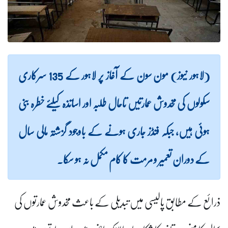
(لاہور نیوز) مون سون کے آغاز پر لاہور کے 135 سرکاری
سکولوں کی مخدوش عمارتیں تاحال طلبہ اور اساتذہ کیلئے خطرہ بنی
ہوئی ہیں، جبکہ فنڈز جاری ہونے کے باوجود گزشتہ مالی سال
کے دوران تعمیر و مرمت کا کام مکمل نہ ہو سکا۔
ذرائع کے مطابق پالیسی میں تبدیلی کے باعث مخدوش عمارتوں کی