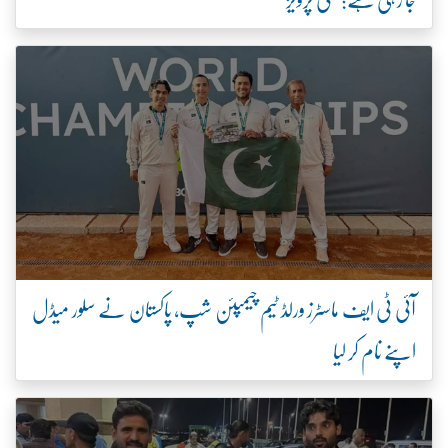
آئی ٹی ایف ماسٹرز ورلڈ ٹیم چیمپئن شپ، پاکستان نے سلور میڈل
اپنے نام کر لیا