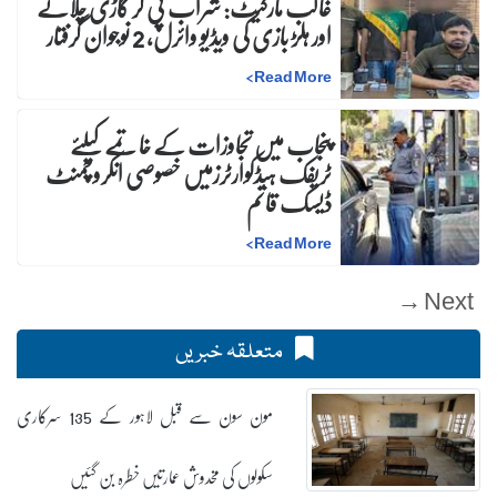
غالب مارکیٹ: شراب پی کر گاڑی چلانے
اور ہلڑ بازی کی ویڈیو وائرل، 2 نوجوان گرفتار
>
Read More
پنجاب میں تجاوزات کے خاتمے کیلئے
ٹریفک ہیڈکوارٹرزمیں خصوصی انکروچمنٹ
ڈیسک قائم
>
Read More
Next →
متعلقہ خبریں
مون سون سے قبل لاہور کے 135 سرکاری
سکولوں کی مخدوش عمارتیں خطرہ بن گئیں