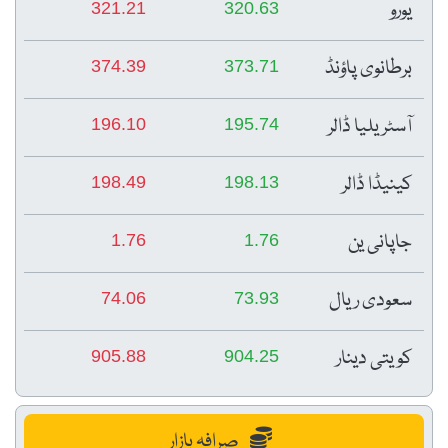
یورو
321.21
320.63
برطانوی پاؤنڈ
374.39
373.71
آسٹریلیا ڈالر
196.10
195.74
کینیڈا ڈالر
198.49
198.13
جاپانی ین
1.76
1.76
سعودی ریال
74.06
73.93
کویتی دینار
905.88
904.25
صرافہ بازار