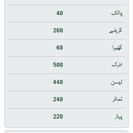
پالک
40
کریلے
260
کھیرا
60
ادرک
500
لہسن
440
ٹماٹر
240
پیاز
220