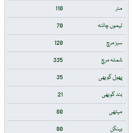
مٹر
110
لیموں چائنہ
70
سبز مرچ
120
شملہ مرچ
335
پھول گوبھی
35
بند گوبھی
21
میتھی
80
بینگن
80