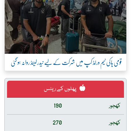
قومی ہاکی ٹیم ورلڈ کپ میں شرکت کے لیے نیدرلینڈ روانہ ہو گئی
پھلوں کے ریٹس
کھجور
190
کھجور
270