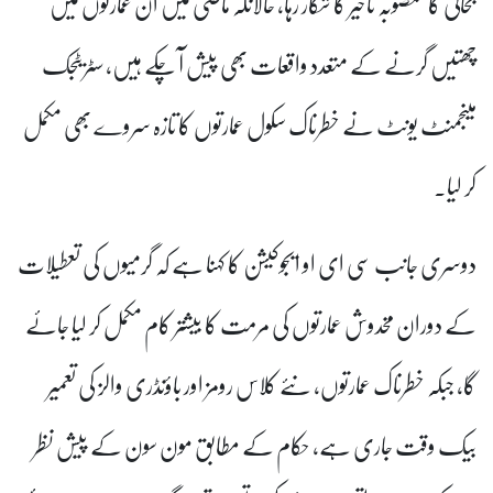
بحالی کا منصوبہ تاخیر کا شکار رہا، حالانکہ ماضی میں ان عمارتوں میں
چھتیں گرنے کے متعدد واقعات بھی پیش آ چکے ہیں، سٹریٹجک
مینجمنٹ یونٹ نے خطرناک سکول عمارتوں کا تازہ سروے بھی مکمل
کر لیا۔
دوسری جانب سی ای او ایجوکیشن کا کہنا ہے کہ گرمیوں کی تعطیلات
کے دوران مخدوش عمارتوں کی مرمت کا بیشتر کام مکمل کر لیا جائے
گا، جبکہ خطرناک عمارتوں، نئے کلاس رومز اور باؤنڈری والز کی تعمیر
بیک وقت جاری ہے، حکام کے مطابق مون سون کے پیش نظر