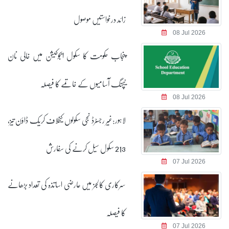
زائد درخواستیں موصول
08 Jul 2026
پنجاب حکومت کا سکول ایجوکیشن میں خالی نان
ٹیچنگ آسامیوں کے خاتمے کا فیصلہ
08 Jul 2026
لاہور:غیر رجسٹرڈ نجی سکولوں کیخلاف کریک ڈاؤن تیز،
213 سکول سیل کرنے کی سفارش
07 Jul 2026
سرکاری کالجز میں عارضی اساتذہ کی تعداد بڑھانے
کا فیصلہ
07 Jul 2026