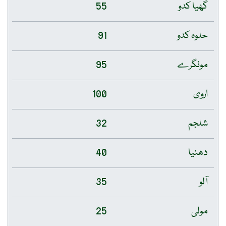
گھیا کدو
55
حلوہ کدو
91
مونگرے
95
اروی
100
شلجم
32
دھنیا
40
آلو
35
مولی
25