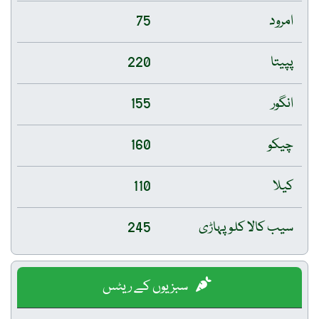
امرود
75
پپیتا
220
انگور
155
چیکو
160
کیلا
110
سیب کالا کلو پہاڑی
245
سبزیوں کے ریٹس