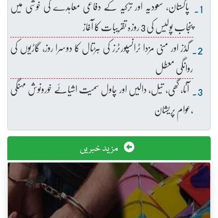
پاکستان، سعودیہ اور ترکیہ کے دفاعی معاہدے کی خوشی میں
پنجاب پولیس کی 3 روزہ تقریبات کا آغاز
گڈز اور منی مزدا ٹرانسپورٹرز کی ہڑتال کا دوسرا روز، گاڑیوں کی
روانگی معطل
آٹا، گھی، تیل، دالیں اور چاول سمیت اشیائے خورونوش مہنگی
،عوام پریشان
مزید خبریں