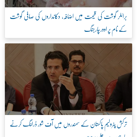
برائلر گوشت کی قیمت میں اضافہ، دکانداروں کی صافی گوشت
کے نام پر اوورچارجنگ
ترکش پٹرولیم پاکستان کے سمندروں میں آف شور ڈرلنگ کرنے
جا رہی ہے: علی پرویز