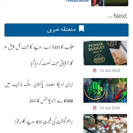
>
Read More
Next →
متعلقہ خبریں
پنجاب کا 5131 ارب روپے کا بجٹ کل پیش ہو
گا، ترقیاتی بجٹ نصف کر دیا گیا
15 Jun 2026
ایران امریکا معاہدہ: پاکستان سٹاک مارکیٹ میں
4500 سے زائد پوائنٹس کا اضافہ
15 Jun 2026
برائلر گوشت کی قیمت 417 روپے کلو برقرار