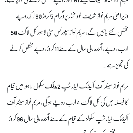
وزیراعلیٰ مریم نواز شریف خود مختار پروگرام 5 کروڑ 90 لاکھ روپے
مختص کئے جائیں گے، مریم نواز سپورٹس سٹی لاہور کل لاگت 50
ارب روپے، آئندہ مالی سال کے لئے11 کروڑ روپے مختص کرنے
کی تجویز ہے۔
مریم نواز سینٹر آف اکیڈمک لیڈرشپ 2 پبلک سکول لاہور میں قیام
کا فیصلہ جس کی کل لاگت 4 ارب روپے ہو گی، مریم نواز سینٹر آف
اکیڈمک لیڈرشپ سکولز کے قیام کے لئے آئندہ مالی سال 96 کروڑ