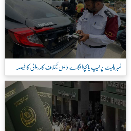
نمبر پلیٹ پر ٹیپ یا کپڑا لگانے والوں کیخلاف کارروائی کا فیصلہ