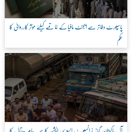
پاسپورٹ دفاتر سے ایجنٹ مافیا کے خاتمے کیلئے مؤثر کارروائی کا
حکم
آل پاکستان گڈز ٹرانسپورٹ ایسوسی ایشن کا پہیہ جام ہڑتال کا