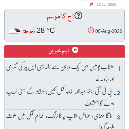
13 Jun 2026
آج کا موسم
28 °C
Clouds
08-Aug-2026
اہم خبریں
پنجاب پولیس میں ایک درجن سے زائد ڈی ایس پیز کی تقرری
اور تبادلے
پی ٹی آئی رہنما عبداللہ طاہر قتل کیس: ڈرائیور کے ہنی ٹریپ
ہونے کا انکشاف
مانگا منڈی: موبائل شاپ پر فائرنگ، اقدام قتل میں ملوث
ملزم گرفتار