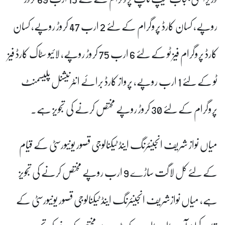
روپے، کسان کارڈ پروگرام کے لئے 2 ارب 47 کروڑ روپے، کسان
کارڈ پروگرام فیز ٹو کے لئے 6 ارب 75 کروڑ روپے، لائیو سٹاک کارڈ فیز
ٹو کے لئے 1 ارب روپے، پرواز کارڈ برائے انٹرنیشنل پلیسمنٹ
پروگرام کے لئے 30 کروڑ روپے مختص کرنے کی تجویز ہے۔
میاں نواز شریف انجینئرنگ اینڈ ٹیکنالوجی قصور یونیورسٹی کے قیام
کے لئے کل لاگت ساڑے 9 ارب روپے مختص کرنے کی تجویز
ہے، میاں نوازشریف انجینئرنگ اینڈ ٹیکنالوجی قصور یونیورسٹی کے