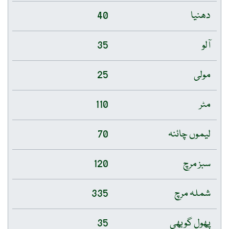
دھنیا
40
آلو
35
مولی
25
مٹر
110
لیموں چائنہ
70
سبز مرچ
120
شملہ مرچ
335
پھول گوبھی
35