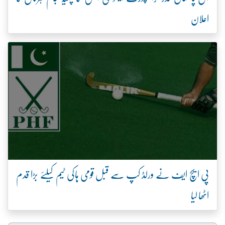
اعلان
پی ایچ ایف نے ورلڈ کپ سے قبل قومی ہاکی ٹیم کیلئے بڑا قدم
اٹھا لیا