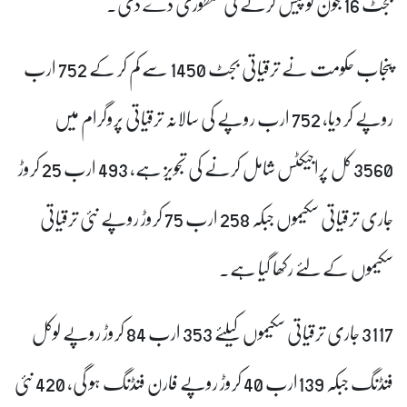
بجٹ 16 جون کو پیش کرنے کی منظوری دے دی۔
پنجاب حکومت نے ترقیاتی بجٹ 1450 سے کم کر کے 752 ارب
روپے کر دیا، 752 ارب روپے کی سالانہ ترقیاتی پروگرام میں
3560 کل پراجیکٹس شامل کرنے کی تجویز ہے، 493 ارب 25 کروڑ
جاری ترقیاتی سکیموں جبکہ 258 ارب 75 کروڑ روپے نئی ترقیاتی
سکیموں کے لئے رکھا گیا ہے۔
3117
جاری ترقیاتی سکیموں کیلئے 353 ارب 84 کروڑ روپے لوکل
فنڈنگ جبکہ 139ارب 40 کروڑ روپے فارن فنڈنگ ہو گی، 420 نئی