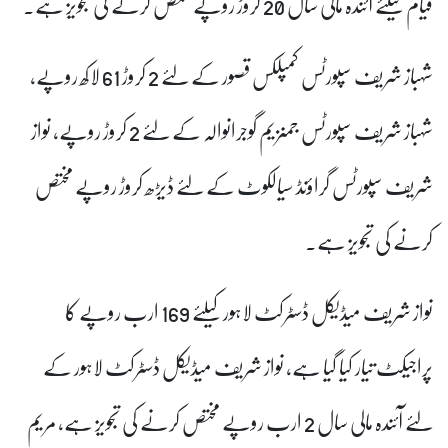
قیام کیلئے آئندہ مالی سال 20 کروڑ روپے مختص کرنے کی تجویز ہے۔
شہباز شریف سپورٹس کمپلکس قصور کے لئے 2 کروڑ 61 لاکھ روپے،
شہباز شریف سپورٹس جمنزیم گوجرانوالہ کے لئے 2 کروڑ روپے، نواز
شریف سپورٹس گراؤنڈ سیالکوٹ کے لئے ڈیڑھ کروڑ روپے مختص
کرنے کی تجویز ہے۔
نواز شریف میڈیکل ڈسٹرکٹ لاہور کیلئے 169 ارب روپے کا
پراجیکٹ تیار کیا گیا ہے، نواز شریف میڈیکل ڈسٹرکٹ لاہور کے
لئے آئندہ مالی سال 2 ارب روپے مختص کرنے کی تجویز ہے، مریم