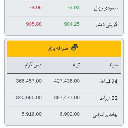
سعودی ریال
74.06
73.93
کویتی دینار
905.88
904.25
صرافہ بازار
سونا
تولہ
دس گرام
24 قیراط
366,457.00
427,436.00
22 قیراط
340,685.00
397,477.00
چاندی تیزابی
5,916.00
6,902.00