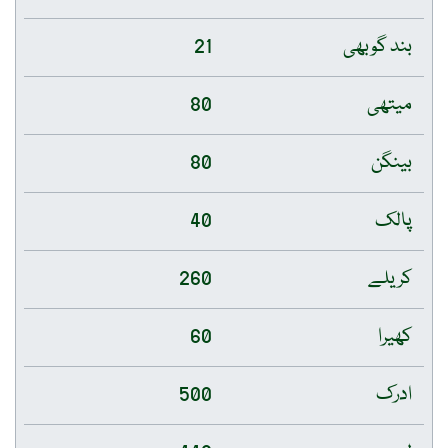
بند گوبھی
21
میتھی
80
بینگن
80
پالک
40
کریلے
260
کھیرا
60
ادرک
500