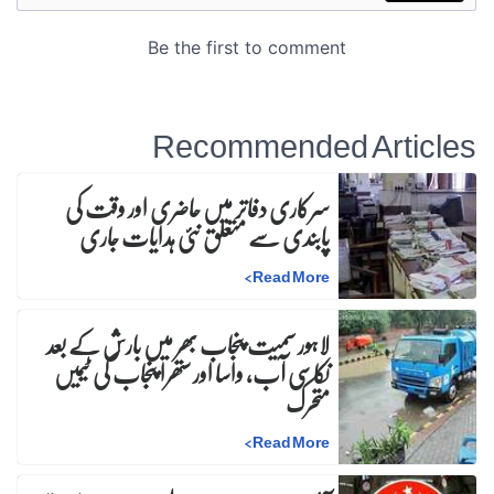
Recommended Articles
سرکاری دفاتر میں حاضری اور وقت کی
پابندی سے متعلق نئی ہدایات جاری
>
Read More
لاہور سمیت پنجاب بھر میں بارش کے بعد
نکاسی آب، واسا اور ستھرا پنجاب کی ٹیمیں
متحرک
>
Read More