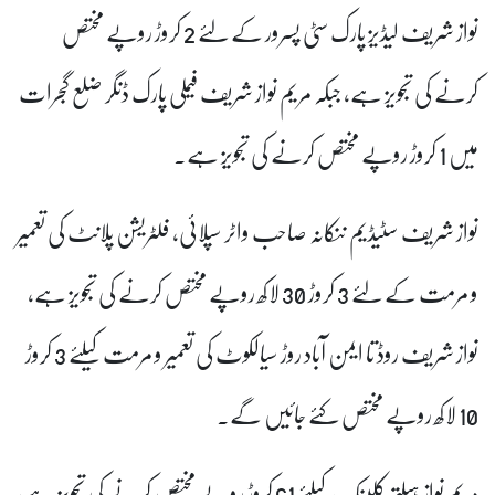
نواز شریف لیڈیز پارک سٹی پسرور کے لئے 2 کروڑ روپے مختص
کرنے کی تجویز ہے، جبکہ مریم نواز شریف فیملی پارک ڈنگر ضلع گجرات
میں 1 کروڑ روپے مختص کرنے کی تجویز ہے۔
نواز شریف سٹیڈیم ننکانہ صاحب واٹر سپلائی، فلٹریشن پلانٹ کی تعمیر
و مرمت کے لئے 3 کروڑ 30 لاکھ روپے مختص کرنے کی تجویز ہے،
نواز شریف روڈ تا ایمن آباد روڑ سیالکوٹ کی تعمیر و مرمت کیلئے 3 کروڑ
10 لاکھ روپے مختص کئے جائیں گے۔
مریم نواز ہیلتھ کلینک کیلئے 61 کروڑ روپے مختص کرنے کی تجویز ہے،