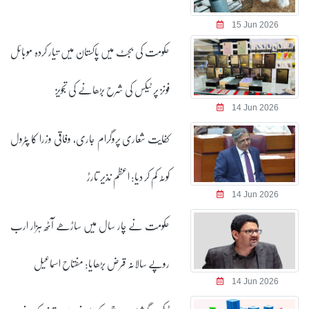
15 Jun 2026
حکومت کی بجٹ میں پاکستان میں تیار کردہ موبائل
فونز پر ٹیکس کی شرح بڑھانے کی تجویز
14 Jun 2026
کفایت شعاری پروگرام جاری، وفاقی وزرا کا پٹرول
کوٹہ کم کر دیا: اعظم نذیر تارڑ
14 Jun 2026
حکومت نے چار سال میں ساڑھے آٹھ ہزار ارب
روپے سالانہ قرض بڑھایا: مفتاح اسماعیل
14 Jun 2026