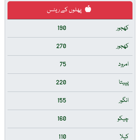
پھلوں کے ریٹس
کھجور
190
کھجور
270
امرود
75
پپیتا
220
انگور
155
چیکو
160
کیلا
110