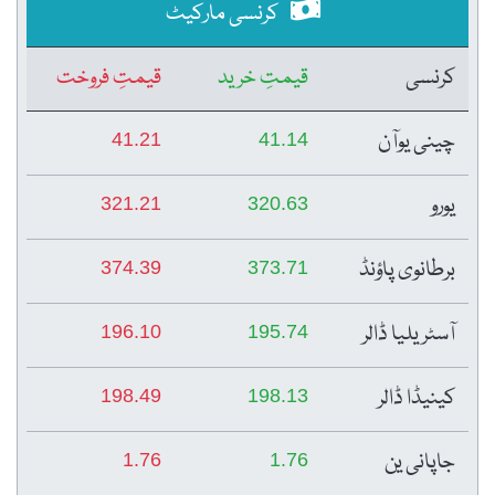
کرنسی مارکیٹ
کرنسی
قیمتِ خرید
قیمتِ فروخت
چینی یوآن
41.21
41.14
یورو
321.21
320.63
برطانوی پاؤنڈ
374.39
373.71
آسٹریلیا ڈالر
196.10
195.74
کینیڈا ڈالر
198.49
198.13
جاپانی ین
1.76
1.76