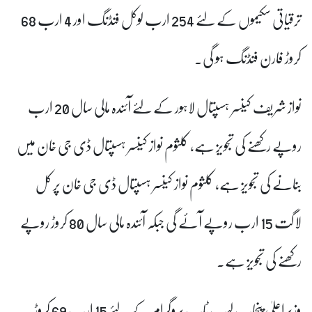
ترقیاتی سکیموں کے لئے 254 ارب لوکل فنڈنگ اور 4 ارب 68
کروڑ فارن فنڈنگ ہو گی۔
نواز شریف کینسر ہسپتال لاہور کے لئے آئندہ مالی سال 20 ارب
روپے رکھنے کی تجویز ہے، کلثوم نواز کینسر ہسپتال ڈی جی خان میں
بنانے کی تجویز ہے، کلثوم نواز کینسر ہسپتال ڈی جی خان پر کل
لاگت 15 ارب روپے آئے گی جبکہ آئندہ مالی سال 80 کروڑ روپے
رکھنے کی تجویز ہے۔
وزیراعلیٰ پنجاب لیپ ٹاپ پروگرام کے لئے 15 ارب 69 کروڑ