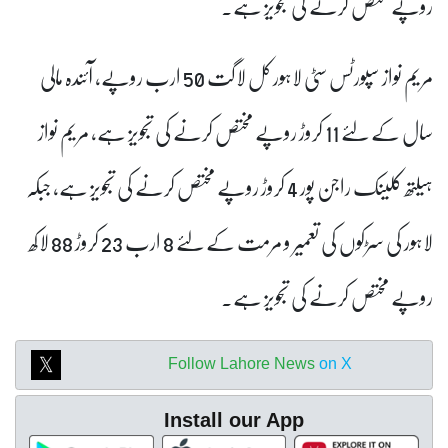
روپے مختص کرنے کی تجویز ہے۔
مریم نواز سپورٹس سٹی لاہور کل لاگت 50 ارب روپے، آئندہ مالی
سال کے لئے 11 کروڑ روپے مختص کرنے کی تجویز ہے، مریم نواز
ہیلتھ کلینک راجن پور 4 کروڑ روپے مختص کرنے کی تجویز ہے، جبکہ
لاہور کی سڑکوں کی تعمیر و مرمت کے لئے 8 ارب 23 کروڑ 88 لاکھ
روپے مختص کرنے کی تجویز ہے۔
Follow Lahore News
on X
Install our App