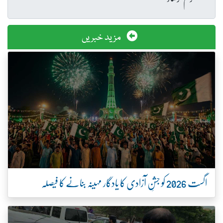
مزید خبریں
اگست 2026 کو جشنِ آزادی کا یادگار مہینہ بنانے کا فیصلہ