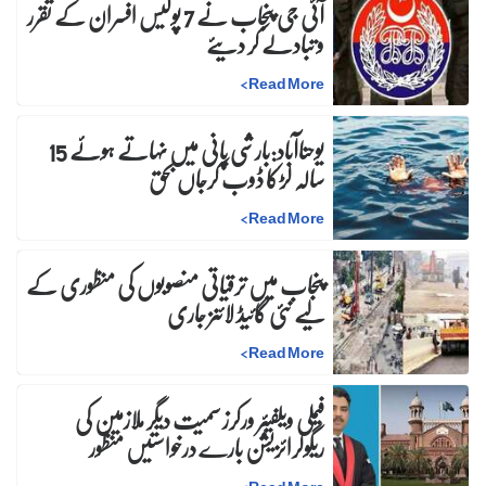
آئی جی پنجاب نے 7 پولیس افسران کے تقرر
و تبادلے کر دیئے
>
Read More
یوحناآباد:بارشی پانی میں نہاتے ہوئے 15
سالہ لڑکا ڈوب کرجاں بحق
>
Read More
پنجاب میں ترقیاتی منصوبوں کی منظوری کے
لیے نئی گائیڈ لائنز جاری
>
Read More
فیملی ویلفیئر ورکرز سمیت دیگر ملازمین کی
ریگولرائزیشن بارے درخواستیں منظور