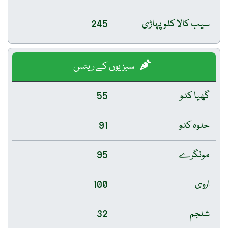
سیب کالا کلو پہاڑی
245
سبزیوں کے ریٹس
گھیا کدو
55
حلوہ کدو
91
مونگرے
95
اروی
100
شلجم
32