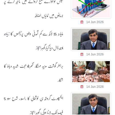
ٹیکس گوشوارے جمع کروانے میں تاخیر کرنے پر
جرمانوں میں نمایاں اضافہ
14 Jun 2026
ماہانہ 15 لاکھ سے کم آمدنی والوں پرٹیکسوں کا زیادہ
بوجھ ڈال دیا گیا:گوہراعجاز
14 Jun 2026
برائلر گوشت مزید مہنگا، گھریلو بجٹ شدید دباؤ کا
شکار
14 Jun 2026
ایکسپورٹ گروتھ ہی خوشحالی کا راستہ، شرح سود 5
فیصد تک لانا ہوگی: گوہر اعجاز