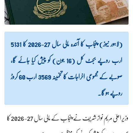
(لاہور نیوز) پنجاب کا آئندہ مالی سال 27-2026 کا 5131
ارب روپے بجٹ کل (16 جون) کو پیش کیا جائے گا،
صوبے کے مجموعی اخراجات کا تخمینہ 3569 ارب 60 کروڑ
روپے ہو گا۔
وزیراعلیٰ مریم نواز شریف نے پنجاب کے مالی سال 27-2026 کا