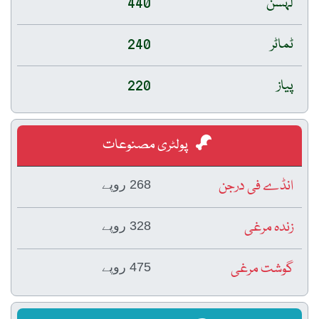
لہسن
440
ٹماٹر
240
پیاز
220
پولٹری مصنوعات
انڈے فی درجن
268 روپے
زندہ مرغی
328 روپے
گوشت مرغی
475 روپے