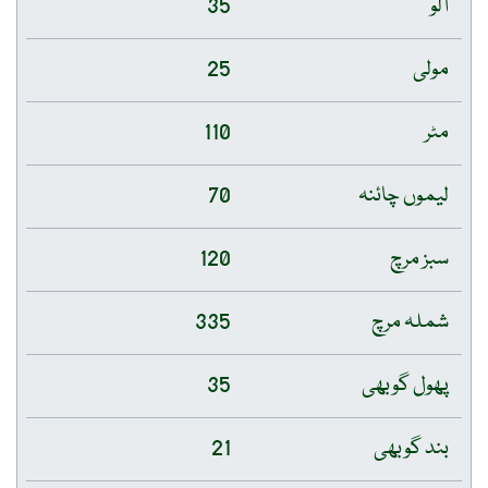
آلو
35
مولی
25
مٹر
110
لیموں چائنہ
70
سبز مرچ
120
شملہ مرچ
335
پھول گوبھی
35
بند گوبھی
21