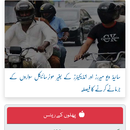
سائیڈ ویو میررز اور انڈیکیٹرز کے بغیر موٹرسائیکل سواروں کے
جرمانے کرنے کا فیصلہ
پھلوں کے ریٹس