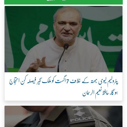
پٹرولیم لیوی بھتہ کے خلاف 7 اگست کو ملک گیر فیصلہ کن احتجاج
ہو گا، حافظ نعیم الرحمان