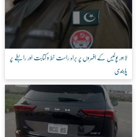
لاہور پولیس کے افسروں پر براہ راست خط و کتابت اور رابطے پر
پابندی