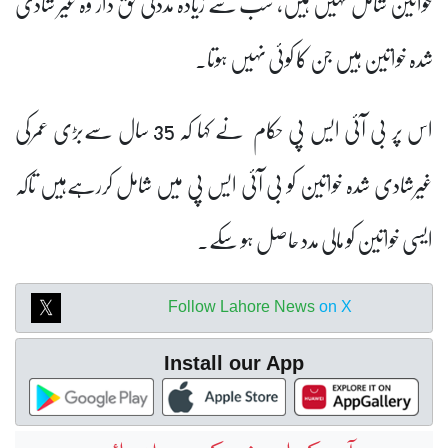
خواتین شامل نہیں ہیں، سب سے زیادہ مددکی حق دار وہ غیر شادی
شدہ خواتین ہیں جن کا کوئی نہیں ہوتا۔
اس پر بی آئی ایس پی حکام نے کہا کہ 35 سال سےبڑی عمرکی
غیرشادی شدہ خواتین کو بی آئی ایس پی میں شامل کررہےہیں تاکہ
ایسی خواتین کو مالی مدد حاصل ہو سکے۔
Follow Lahore News
on X
Install our App