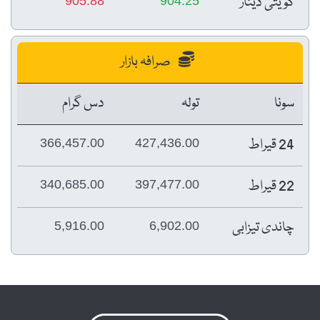
کویتی دینار
905.88
904.25
صرافہ بازار
سونا
تولہ
دس گرام
24 قیراط
366,457.00
427,436.00
22 قیراط
340,685.00
397,477.00
چاندی تیزابی
5,916.00
6,902.00