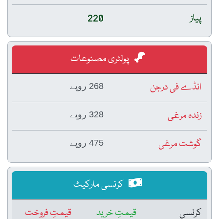
پیاز
220
پولٹری مصنوعات
انڈے فی درجن
268 روپے
زندہ مرغی
328 روپے
گوشت مرغی
475 روپے
کرنسی مارکیٹ
کرنسی
قیمتِ خرید
قیمتِ فروخت