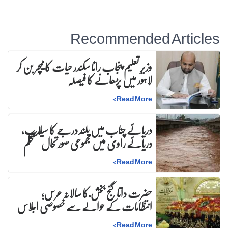
Recommended Articles
وزیرِ تعلیم پنجاب رانا سکندر حیات کا ٹیچر بن کر
لاہور میں پڑھانے کا فیصلہ
>
Read More
دریائے چناب میں بلند درجے کا سیلاب،
دریائے راوی میں مجموعی صورتحال مستحکم
>
Read More
حضرت داتا گنج بخش ؒ کا سالانہ عرس;
انتظامات کے حوالے سے خصوصی اجلاس
>
Read More