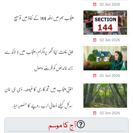
02 Jun 2026
پنجاب بھر میں دفعہ 144 کے نفاذ میں توسیع
02 Jun 2026
اپنی چھت اپنا گھر پروگرام: پنجاب میں 1 لاکھ سے
زائد خاندانوں کو قرضے وصول
02 Jun 2026
جنوبی پنجاب میں شجرکاری کا فیصلہ، ڈی جی خان
سرکل کیلئے ڈھائی ارب روپے کا منصوبہ تیار
02 Jun 2026
آج کا موسم