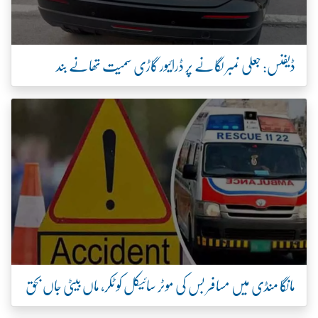
ڈیفنس: جعلی نمبر لگانے پر ڈرائیور گاڑی سمیت تھانے بند
مانگا منڈی میں مسافر بس کی موٹر سائیکل کو ٹکر، ماں بیٹی جاں بحق