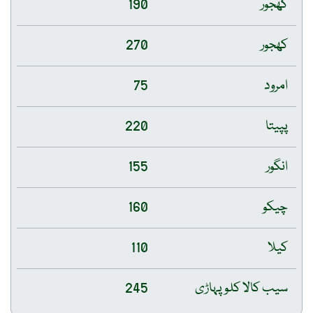
کھجور
190
کھجور
270
امرود
75
پپیتا
220
انگور
155
چیکو
160
کیلا
110
سیب کالا کلو پہاڑی
245