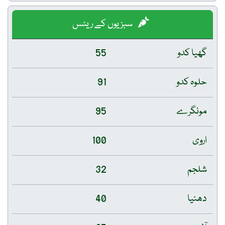
سبزیوں کے ریٹس
گھیا کدو
55
حلوہ کدو
91
مونگرے
95
اروی
100
شلجم
32
دھنیا
40