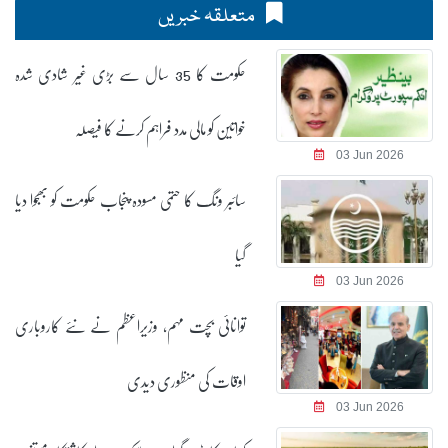
متعلقہ خبریں
حکومت کا 35 سال سے بڑی غیر شادی شدہ
خواتین کو مالی مدد فراہم کرنے کا فیصلہ
03 Jun 2026
سائبر ونگ کا حتمی مسودہ پنجاب حکومت کو بھجوا دیا
گیا
03 Jun 2026
توانائی بچت مہم، وزیراعظم نے نئے کاروباری
اوقات کی منظوری دیدی
03 Jun 2026