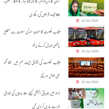
کسان کارڈ پروگرام: 8 لاکھ 32 ہزار کاشتکار مستفید،
86 فیصد قرضوں کی ریکوری
03 Jun 2026
پنجاب حکومت کا مفت سفر کی سہولت سے متعلق
پالیسی تبدیل کرنے پرغور
03 Jun 2026
پنجاب حکومت کی توانائی بچت مہم میں سینما گھر
بھی شامل ہو گئے
02 Jun 2026
لاہور میں بلدیاتی الیکشن کیلئے حلقہ بندیوں کی ابتدائی
فہرست جاری کر دی گئی