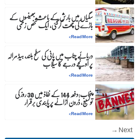
سگیاں میں بارش کے باعث بھینسوں کے
باڑے کی چھت گرگئی، ایک شخص زخمی
>
Read More
دریائے چناب میں پانی کی سطح بلند، ہیڈ مرالہ
پر اونچے درجے کا سیلاب
>
Read More
پنجاب:دفعہ 144 کے نفاذ میں 30 روز کی
توسیع، ڈرون اُڑانے پر پابندی برقرار
>
Read More
Next →