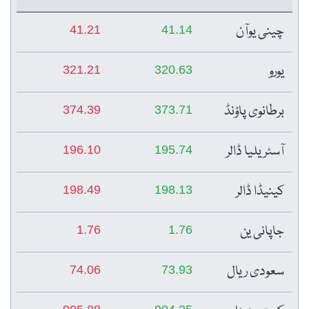
چینی یوآن
41.21
41.14
یورو
321.21
320.63
برطانوی پاؤنڈ
374.39
373.71
آسٹریلیا ڈالر
196.10
195.74
کینیڈا ڈالر
198.49
198.13
جاپانی ین
1.76
1.76
سعودی ریال
74.06
73.93