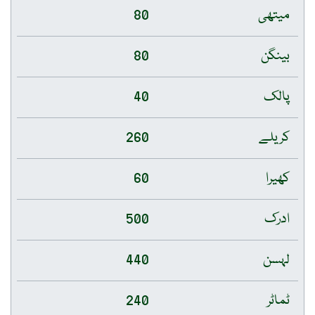
میتھی
80
بینگن
80
پالک
40
کریلے
260
کھیرا
60
ادرک
500
لہسن
440
ٹماٹر
240