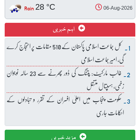
28 °C
Rain
06-Aug-2026
اہم خبریں
کل جماعت اسلامی پاکستان کے 510 مقامات پر احتجاج کرے
گی، امیر جماعت اسلامی
غالب مارکیٹ: پتنگ کی ڈور پھرنے سے 23 سالہ نوجوان
زخمی، ہسپتال منتقل
حکومت پنجاب میں اعلیٰ افسران کے تقرر و تبادلوں کے
احکامات جاری
مزید خبریں