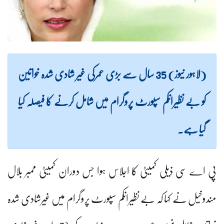
(لاہور نیوز) 35 سال سے بڑی عمرکی غیر شادی شدہ خواتین
کو بے نظیرانکم سپورٹ پروگرام میں شامل کرنے کا فیصلہ کیا
گیا ہے۔
پی اے سی ذیلی کمیٹی کا اجلاس ہوا جس دوران کمیٹی ممبر بلال
مندوخیل نے کہا کہ بے نظیرانکم سپورٹ پروگرام میں غیرشادی شدہ