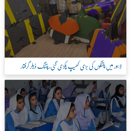
لاہور میں پتنگوں کی بڑی کھیپ پکڑی گئی، پتنگ ڈیلر گرفتار