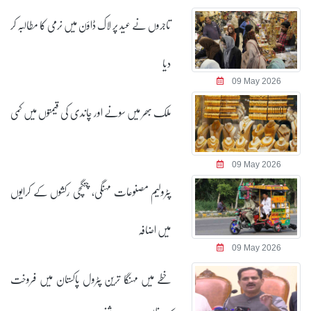
تاجروں نے عید پر لاک ڈاؤن میں نرمی کا مطالبہ کر
دیا
09 May 2026
ملک بھر میں سونے اور چاندی کی قیمتوں میں کمی
09 May 2026
پٹرولیم مصنوعات مہنگی، چنگچی رکشوں کے کرایوں
میں اضافہ
09 May 2026
خطے میں مہنگا ترین پٹرول پاکستان میں فروخت