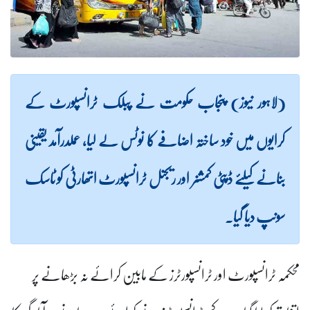
(لاہور نیوز) پنجاب حکومت نے پبلک ٹرانسپورٹ کے
کرایوں میں خود ساختہ اضافے کا نوٹس لے لیا، عملدرآمد یقینی
بنانے کیلئے ڈپٹی کمشنر اور ریجنل ٹرانسپورٹ اتھارٹی کو ٹاسک
سونپ دیا گیا۔
محکمہ ٹرانسپورٹ اور ٹرانسپورٹرز کے مابین کرائے نہ بڑھانے پر