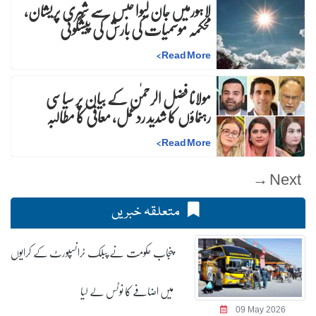
لاہورمیں جان لیوا حبس سے شہری پریشان،
محکمہ موسمیات کی بارش کی پیشگوئی
>
Read More
مولانا فضل الرحمٰن کے بیان پر سیاسی
رہنماؤں کا شدید ردعمل، معافی کا مطالبہ
>
Read More
Next →
متعلقہ خبریں
پنجاب حکومت نے پبلک ٹرانسپورٹ کے کرایوں
میں اضافے کا نوٹس لے لیا
09 May 2026