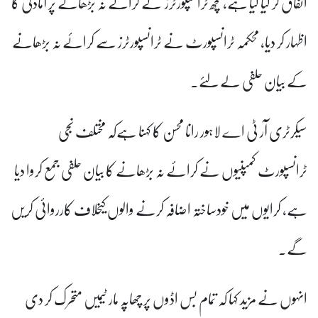
اتفاق کر لیا گیا ہے، کچھ ٹرانسپورٹرز نے کرائے نہ بڑھانے پر آمادگی کا
اظہار کر دیا، محکمہ ٹرانسپورٹ نے ٹرانسپورٹرز سے کرائے نہ بڑھانے
کے بیان حلفی لے لئے۔
سیکرٹری آر ٹی اے لاہور رانا محسن کا کہنا ہےکہ مختلف نجی
ٹرانسپورٹ کمپنیوں نے کرائے نہ بڑھانے کا بیان حلفی جمع کروا دیا
ہے، کرایوں میں خودساختہ اضافہ کرنے والوں کیخلاف کارروائی کریں
گے۔
انہوں نے مزید کہا کہ تمام بس اڈوں پر چھاپہ مار ٹیمیں متحرک کر دی