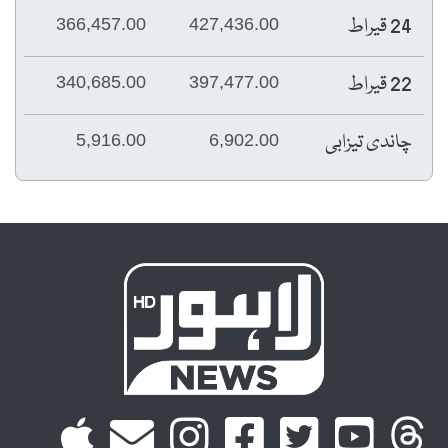
24 قیراط
366,457.00
427,436.00
22 قیراط
340,685.00
397,477.00
چاندی تیزابی
5,916.00
6,902.00