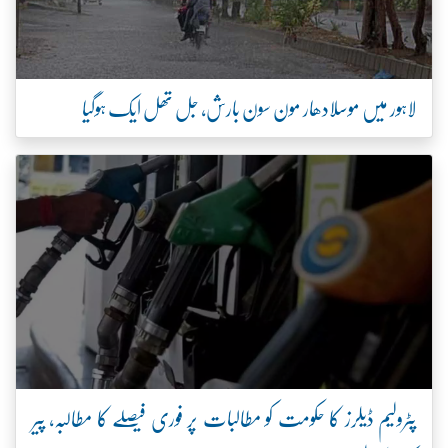
لاہور میں موسلادھار مون سون بارش، جل تھل ایک ہوگیا
پٹرولیم ڈیلرز کا حکومت کو مطالبات پر فوری فیصلے کا مطالبہ، پیر