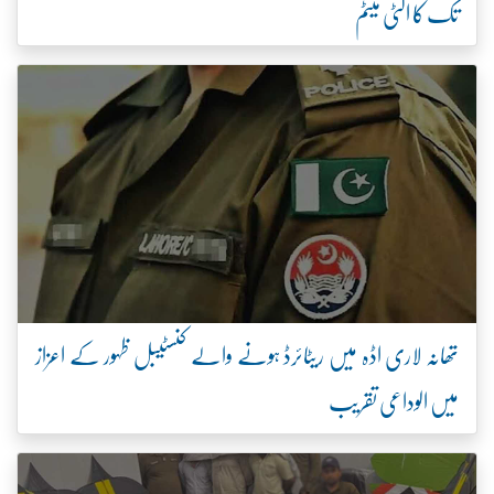
تک کا الٹی میٹم
تھانہ لاری اڈہ میں ریٹائرڈ ہونے والے کنسٹیبل ظہور کے اعزاز
میں الوداعی تقریب