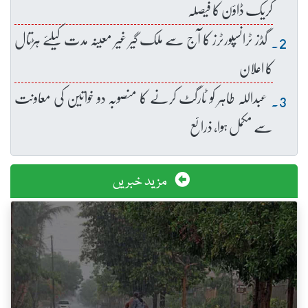
کریک ڈاؤن کا فیصلہ
گڈز ٹرانسپورٹرز کا آج سے ملک گیر غیر معینہ مدت کیلئے ہڑتال
کا اعلان
عبداللہ طاہر کو ٹارگٹ کرنے کا منصوبہ دو خواتین کی معاونت
سے مکمل ہوا، ذرائع
مزید خبریں