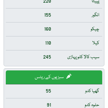
پپیتا
220
انگور
155
چیکو
160
کیلا
110
سیب کالا کلو پہاڑی
245
سبزیوں کے ریٹس
گھیا کدو
55
حلوہ کدو
91