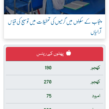
پنجاب کے سکولوں میں گرمیوں کی تعطیلات میں توسیع کی قیاس
آرائیاں
پھلوں کے ریٹس
کھجور
190
کھجور
270
امرود
75