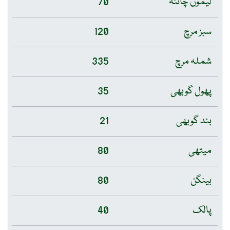
لیموں چائنہ
70
سبز مرچ
120
شملہ مرچ
335
پھول گوبھی
35
بند گوبھی
21
میتھی
80
بینگن
80
پالک
40