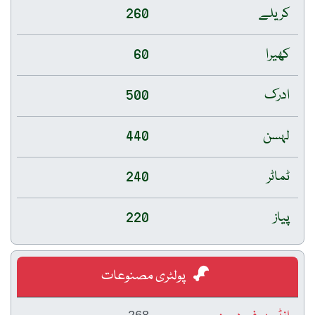
کریلے
260
کھیرا
60
ادرک
500
لہسن
440
ٹماٹر
240
پیاز
220
پولٹری مصنوعات