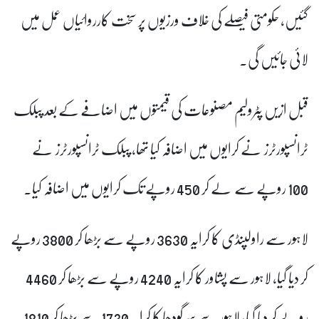
گئیں، حکومتی فیصلے کی خلاف ورزیوں پر سخت کارروائیاں عمل میں
لائی جائیں گی۔
قبل ازیں پٹرولیم مصنوعات کی قیمتوں میں اضافے کے بعد پبلک
ٹرانسپورٹرز نے کرایوں میں اضافہ کیا تھا، پبلک ٹرانسپورٹرز نے
100 روپے سے لے کر 450 روپے تک کرایوں میں اضافہ کیا۔
لاہور سے راولپنڈی کا کرایہ 3630 روپے سے بڑھا کر 3800 روپے
کر دیا گیا، لاہور سے پشاور کا کرایہ 4240 روپے سے بڑھا کر 4460
روپے کر دیا گیا، لاہور سے سرگودھا کا کرایہ 1730 سے بڑھا کر 1810