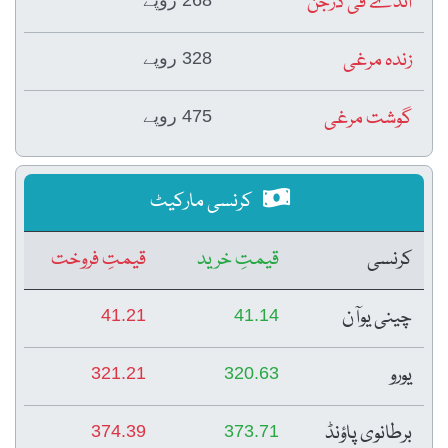
انڈے فی درجن
268 روپے
زندہ مرغی
328 روپے
گوشت مرغی
475 روپے
کرنسی مارکیٹ
کرنسی
قیمتِ خرید
قیمتِ فروخت
چینی یوآن
41.21
41.14
یورو
321.21
320.63
برطانوی پاؤنڈ
374.39
373.71