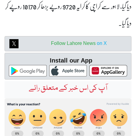
دیا گیا، لاہور سے کراچی کا کرایہ 9720 روپے بڑھا کر 10170 روپے کر
دیا گیا۔
Follow Lahore News
on X
Install our App
آپ کی اس خبر کے متعلق رائے