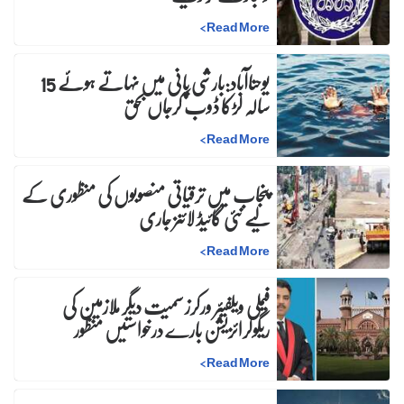
>
Read More
یوحناآباد:بارشی پانی میں نہاتے ہوئے 15
سالہ لڑکا ڈوب کرجاں بحق
>
Read More
پنجاب میں ترقیاتی منصوبوں کی منظوری کے
لیے نئی گائیڈ لائنز جاری
>
Read More
فیملی ویلفیئر ورکرز سمیت دیگر ملازمین کی
ریگولرائزیشن بارے درخواستیں منظور
>
Read More