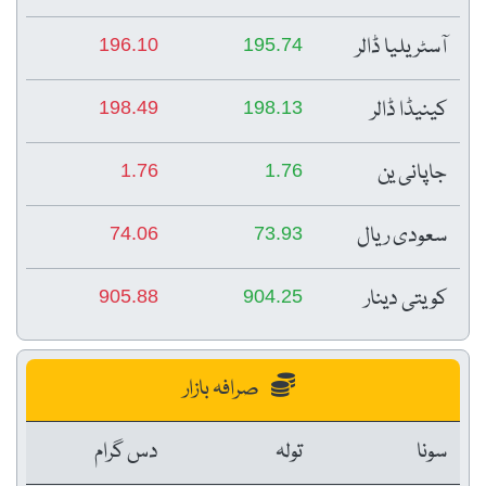
آسٹریلیا ڈالر
196.10
195.74
کینیڈا ڈالر
198.49
198.13
جاپانی ین
1.76
1.76
سعودی ریال
74.06
73.93
کویتی دینار
905.88
904.25
صرافہ بازار
سونا
تولہ
دس گرام