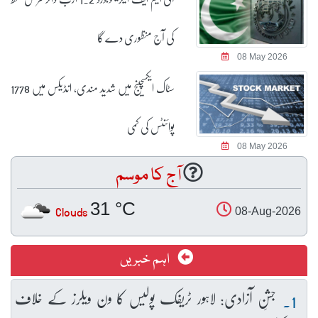
کی آج منظوری دے گا
08 May 2026
سٹاک ایکسچینج میں شدید مندی، انڈیکس میں 1778
پوائنٹس کی کمی
08 May 2026
آج کا موسم
31 °C
Clouds
08-Aug-2026
اہم خبریں
جشنِ آزادی: لاہور ٹریفک پولیس کا ون ویلرز کے خلاف