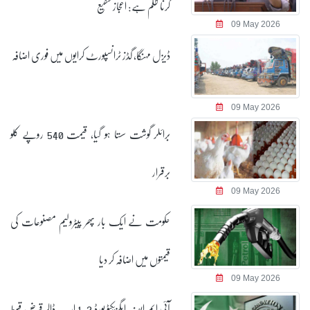
کرنا ظلم ہے: اعجاز شفیع
09 May 2026
ڈیزل مہنگا، گڈز ٹرانسپورٹ کرایوں میں فوری اضافہ
09 May 2026
برائلر گوشت سستا ہو گیا، قیمت 540 روپے کلو
برقرار
09 May 2026
حکومت نے ایک بار پھر پیٹرولیم مصنوعات کی
قیمتوں میں اضافہ کر دیا
09 May 2026
آئی ایم ایف ایگزیکٹو بورڈ 1.2 ارب ڈالر قرض قسط