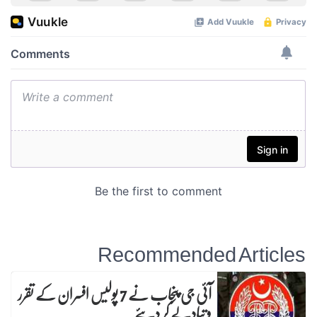
Recommended Articles
آئی جی پنجاب نے 7 پولیس افسران کے تقرر
و تبادلے کر دیئے