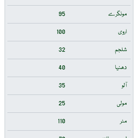
مونگرے
95
اروی
100
شلجم
32
دھنیا
40
آلو
35
مولی
25
مٹر
110