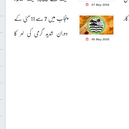
07 May 2026
سینیٹ کی قائمہ کمیٹی میں
کار
پنجاب میں 7 سے 11 مئی کے
انکشاف
دوران شدید گرمی کی لہر کا
06 May 2026
امکان