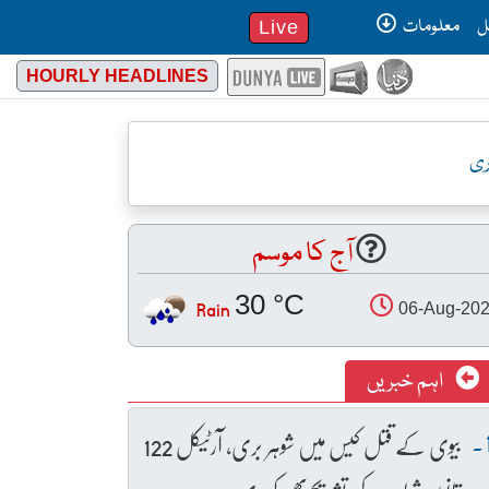
ل
معلومات
Live
HOURLY HEADLINES
ری
آج کا موسم
30 °C
Rain
06-Aug-20
اہم خبریں
بیوی کے قتل کیس میں شوہر بری، آرٹیکل 122