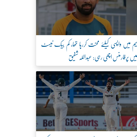
یم میں واپسی کیلئے محنت کررہا تھا، کم بیک ٹیسٹ
یں پرفارمنس اچھی رہی: عبداللہ شفیق