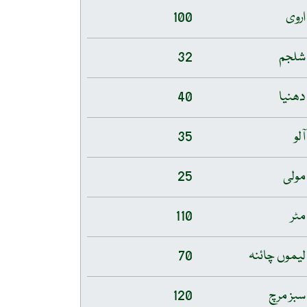
اروی
100
شلجم
32
دھنیا
40
آلو
35
مولی
25
مٹر
110
لیموں چائنہ
70
سبز مرچ
120