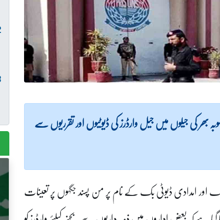
 بھر کی جیلوں میں جیل وارڈرز کی ڈیوٹیوں اور تقرریوں سے
ک اور امدادی ڈیوٹی بک کے نام پر من پسند جگہوں پر تعینات
گیا ہے کہ بعض اداروں میں ذمہ داریوں سے بچنے کیلئے وارڈرز کو