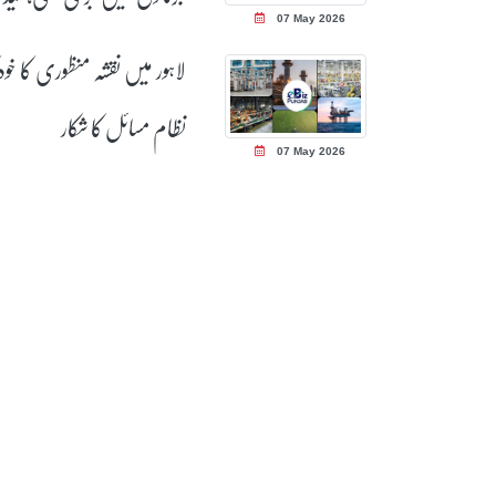
07 May 2026
سزائیں ختم
لاہور میں نقشہ منظوری کا خود
نظام مسائل کا شکار
07 May 2026