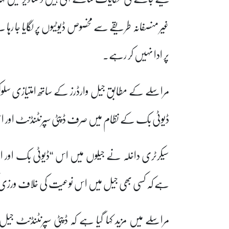
غیر منصفانہ طریقے سے مخصوص ڈیوٹیوں پر لگایا جا رہا ہے،
پر ادا نہیں کر رہے۔
مراسلے کے مطابق جیل وارڈرز کے ساتھ امتیازی س
ڈیوٹی بک کے نظام میں صرف ڈپٹی سپرنٹنڈنٹ اور اسسٹن
سیکرٹری داخلہ نے جیلوں میں اس “ڈیوٹی بک اور ام
ہے کہ کسی بھی جیل میں اس نوعیت کی خلاف ورزی ک
مراسلے میں مزید کہا گیا ہے کہ ڈپٹی سپرنٹنڈنٹ جیل، 