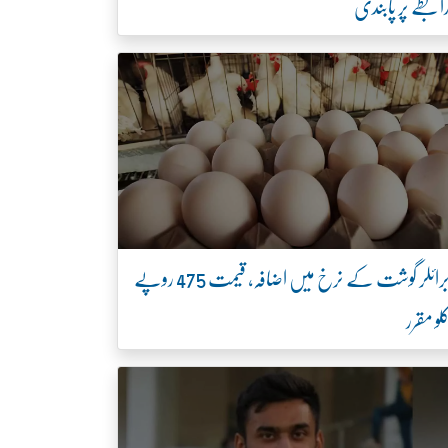
ابطے پر پابندی
برائلر گوشت کے نرخ میں اضافہ، قیمت 475 روپے
لو مقرر