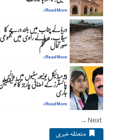
>
Read More
دریائے چناب میں بلند درجے کا
سیلاب، دریائے راوی میں مجموعی
صورتحال مستحکم
>
Read More
5 میڈیکل یونیورسٹیوں میں وائس
چانسلرز کے اضافی چارجز کا نوٹیفکیشن
جاری
>
Read More
Next →
متعلقہ خبریں