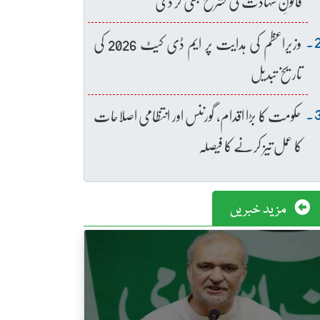
قانونِ شہادت کی تشریح بھی کر دی
وزیراعظم کی ہدایت پر ایم ڈی کیٹ 2026 کی
تاریخ تبدیل
حکومت کا بڑا اقدام، گورننس اور انتظامی اصلاحات
کا عمل تیز کرنے کا فیصلہ
مزید خبریں