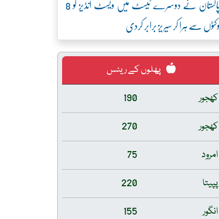
پاکستان نے دوسرے ٹیسٹ میں ویسٹ انڈیز کو 8
کٹوں سے ہرا کر سیریز برابر کردی
پھلوں کے ریٹس
کھجور
190
کھجور
270
امرود
75
پپیتا
220
انگور
155