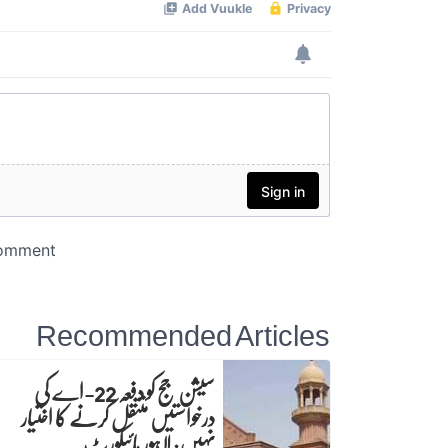
Recommended Articles
سیشن جج کو دفعہ 22-اے کی
درخواستیں منتقل کرنے کا اختیار
نہیں: لاہور ہائیکورٹ