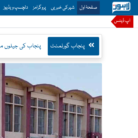
is is the main menu for Lahore News
صفحۂ اول
شہرکی خبریں
پروگرامز
دلچسپ ویڈیوز
اپ ڈیٹس
پنجاب گورنمنٹ
پنجاب کی جیلوں میں