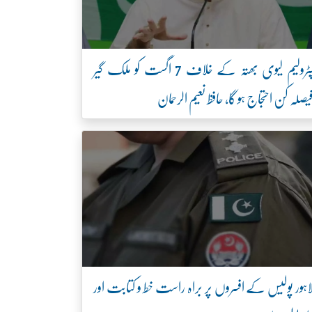
پٹرولیم لیوی بھتہ کے خلاف 7 اگست کو ملک گیر
یصلہ کن احتجاج ہو گا، حافظ نعیم الرحمان
اہور پولیس کے افسروں پر براہ راست خط و کتابت اور