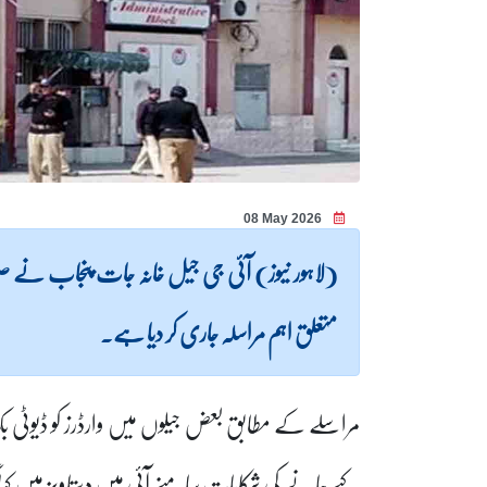
08 May 2026
(لاہور نیوز) آئی جی جیل خانہ جات پنجاب نے صوبہ
متعلق اہم مراسلہ جاری کر دیا ہے۔
مراسلے کے مطابق بعض جیلوں میں وارڈرز کو ڈیوٹی ب
کیے جانے کی شکایات سامنے آئی ہیں دستاویز میں کہا 