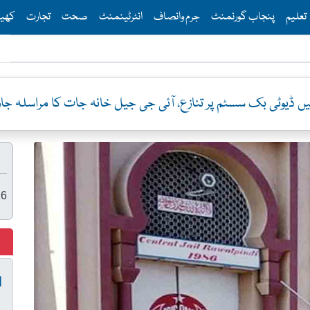
Th
تعلیم
پنجاب گورنمنٹ
جرم وانصاف
انٹرٹینمنٹ
صحت
تجارت
کھی
 ڈیوٹی بک سسٹم پر تنازع، آئی جی جیل خانہ جات کا مراسلہ جا
26