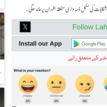
ر
 شکایات کی مکمل ذمہ داری متعلقہ افسران پر عائد ہوگی۔
Follow La
Install our App
بر کے متعلق رائے
ک