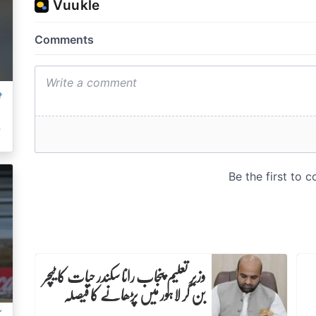
ٹ
م
وزیرِ تعلیم پنجاب رانا سکندر حیات کا ٹیچر
بن کر لاہور میں پڑھانے کا فیصلہ