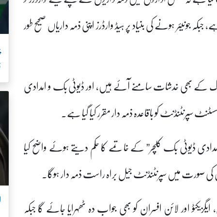
 جبکہ جونیئر ہونے کی بنیاد پر ہیڈ وارڈرز اپنی ذمہ داریاں صحیح طور
ف
لوک کے بھی خدشات سامنے آئے ہیں، اور ڈیوٹی بک و امدادی
ٹ سپرنٹنڈنٹ کو باقاعدہ ذمہ دار مقرر کیا گیا ہے۔
دادی ڈیوٹی بک کلچر” کے خاتمے کا حکم دیتے ہوئے واضح کیا
ی صورت میں سپرنٹنڈنٹ جیل براہ راست ذمہ دار ہوگا۔
ل
ایگزیکٹو اور لائن افسران کو بھی جواب دہ ٹھہرایا جائے گا جبکہ