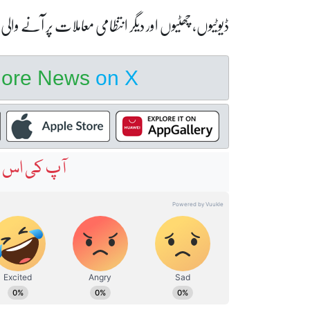
ڈیوٹیوں، چھٹیوں اور دیگر انتظامی معاملات پر آنے والی
hore News
on X
آپ کی اس خ