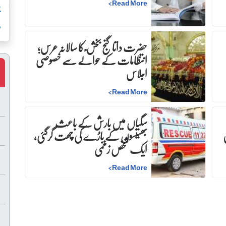
>
Read More
و
حضرت داتا گنج بخش ؒ کا سالانہ عرس;
انتظامات کے حوالے سے خصوصی
اجلاس
>
Read More
سگیاں میں بارش کے باعث
بھینسوں کے باڑے کی چھت گرگئی،
ایک شخص زخمی
>
Read More