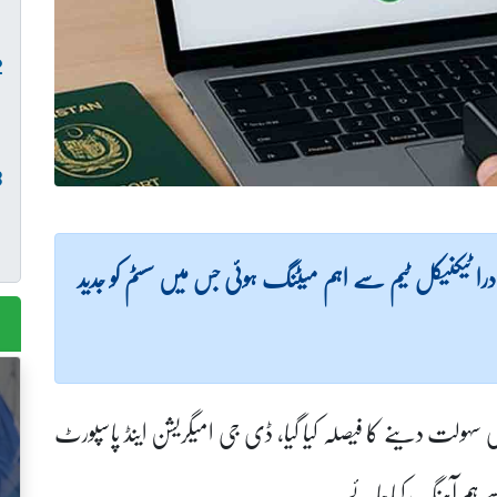
ادرا ٹیکنیکل ٹیم سے اہم میٹنگ ہوئی جس میں سسٹم کو جدید
ی سہولت دینے کا فیصلہ کیا گیا، ڈی جی امیگریشن اینڈ پاسپورٹ
سے ہم آہنگ کیا جائے۔