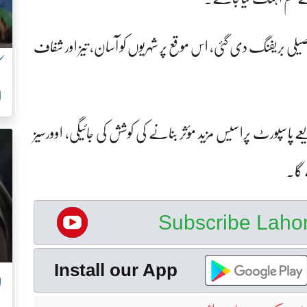
یلی بریفنگ دی گئی، اس موقع پر شہریوں کو آسان، تیز اور شفاف
ا
ے پاسپورٹ پراسیس مزید مؤثر بنانے کی کوشش کی جائیگی، اوورسیز
 گا۔
Subscribe Lah
Install our App
ل