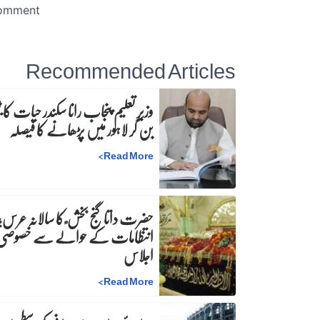
Recommended Articles
وزیرِ تعلیم پنجاب رانا سکندر حیات کا ٹی
بن کر لاہور میں پڑھانے کا فیصلہ
>
Read More
حضرت داتا گنج بخش ؒ کا سالانہ عرس;
انتظامات کے حوالے سے خصوصی
اجلاس
>
Read More