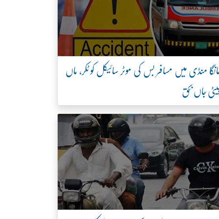
انگا منڈی میں مسافر بس کی موٹر سائیکل کو ٹکر، ماں
یٹی جاں بحق