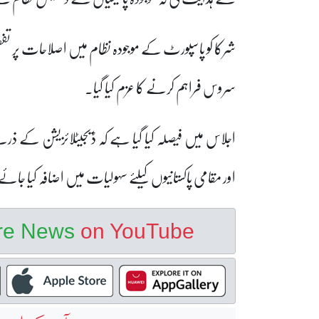
شرکا کو پاسپورٹ کے موجودہ نظام میں اصلاحات پر تفص
سروس فراہم کرنے کا عزم کیا گیا۔
اجلاس میں فیصلہ کیا گیا ہے کہ ڈیجیٹلائزیشن کے ذریع
اور مقامی پاکستانیوں کیلئے سہولیات میں اضافہ کیا جائے
ore News
on YouTube