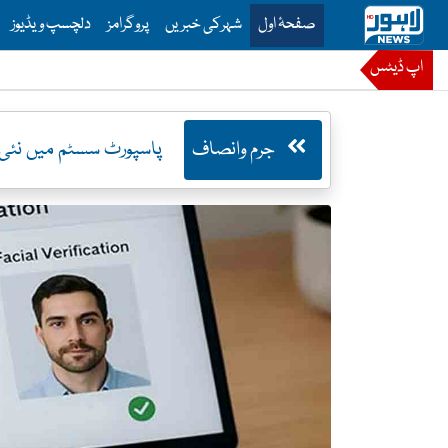
is is the main menu for Lahore News
صفحۂ اول
شہرکی خبریں
پروگرامز
دلچسپ ویڈیوز
اپ ڈیٹس
جرم وانصاف
پاسپورٹ سسٹم میں نئی 