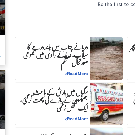
م
چر
دریائے چناب میں بلند درجے کا
سیلاب، دریائے راوی میں مجموعی
ب
صورتحال مستحکم
>
Read More
سگیاں میں بارش کے باعث
بھینسوں کے باڑے کی چھت گرگئی،
ایک شخص زخمی
>
Read More