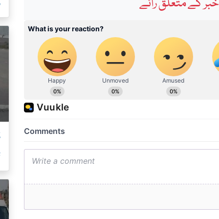
ر
بر کے متعلق رائے
ڈ
ت