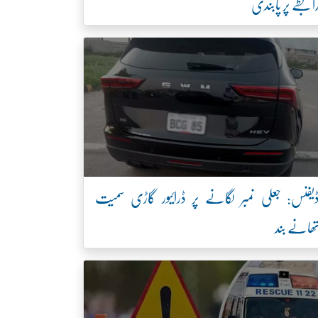
ابطے پر پابندی
یفنس: جعلی نمبر لگانے پر ڈرائیور گاڑی سمیت
ھانے بند