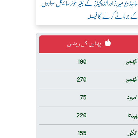
ائیڈ ویو میررز اور انڈیکیٹرز کے بغیر موٹرسائیکل سواروں
ے جرمانے کرنے کا فیصلہ
پھلوں کے ریٹس
کھجور
190
کھجور
270
امرود
75
پپیتا
220
انگور
155