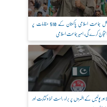
کل جماعت اسلامی پاکستان کے 510 مقامات پر
حتجاج کرے گی، امیر جماعت اسلامی
اہور پولیس کے افسروں پر براہ راست خط و کتابت اور