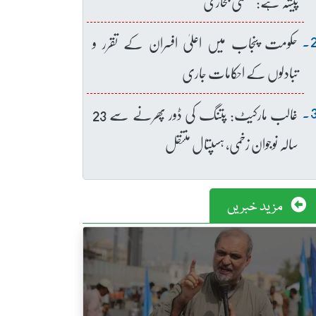
پیشہ ہے: عظمیٰ بخاری
حکومت پنجاب میں اعلیٰ افسران کے تقرر و
تبادلوں کے احکامات جاری
غالب مارکیٹ: پتنگ کی ڈور پھرنے سے 23
سالہ نوجوان زخمی، ہسپتال منتقل
مزید خبریں