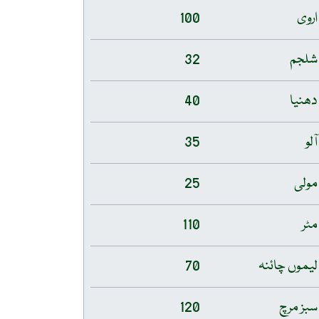
اروی
100
شلجم
32
دھنیا
40
آلو
35
مولی
25
مٹر
110
لیموں چائنہ
70
سبز مرچ
120