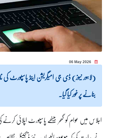
06 May 2026
(لاہور نیوز) ڈی جی امیگریشن اینڈ پاسپورٹ کی ن
بنانے پر غور کیا گیا۔
اجلاس میں عوام کو گھر بیٹھے پاسپورٹ اپلائی کرنے ک
نے ہدایت کی کہ موجودہ پالیسیاں نئے ڈیجیٹل نظام 