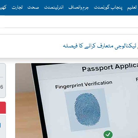
Th
تعلیم
پنجاب گورنمنٹ
جرم وانصاف
انٹرٹینمنٹ
صحت
تجارت
کھی
ٹیکنالوجی متعارف کرانے کا فیصلہ
26