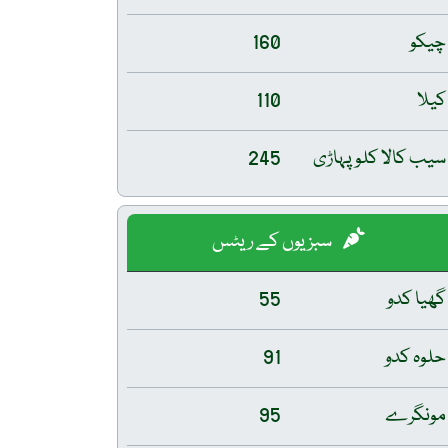
چیکو
160
کیلا
110
سیب کالا کلو پہاڑی
245
سبزیوں کے ریٹس
گھیا کدو
55
حلوہ کدو
91
مونگرے
95