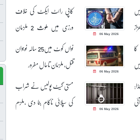
میں
کاپی رائٹ ایکٹ کی خلاف
از
ورزی میں ملوث 2 ملزمان
06 May 2026
گرفتار
کا
نواں کوٹ میں25 سالہ نوجوان
یں
قتل، ملزمان تاحال مفرور
06 May 2026
ا:
مستی گیٹ پولیس نے شراب
ی آئی
کی سپلائی ناکام بنا دی ،ملزم
06 May 2026
ئیاں، 13 افراد
گرفتار