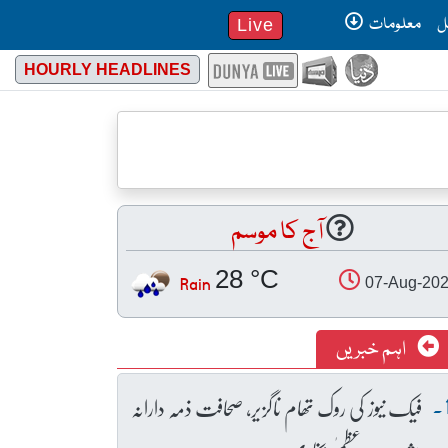
ل
معلومات
Live
HOURLY HEADLINES
آج کا موسم
28 °C
Rain
07-Aug-20
اہم خبریں
فیک نیوز کی روک تھام ناگزیر، صحافت ذمہ دارانہ