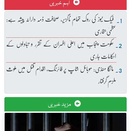
اہم خبریں
فیک نیوز کی روک تھام ناگزیر، صحافت ذمہ دارانہ پیشہ ہے:
عظمیٰ بخاری
حکومت پنجاب میں اعلیٰ افسران کے تقرر و تبادلوں کے
احکامات جاری
مانگا منڈی: موبائل شاپ پر فائرنگ، اقدام قتل میں ملوث
ملزم گرفتار
مزید خبریں