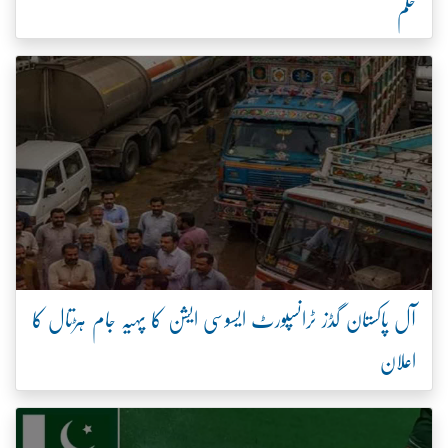
حکم
آل پاکستان گڈز ٹرانسپورٹ ایسوسی ایشن کا پہیہ جام ہڑتال کا
اعلان