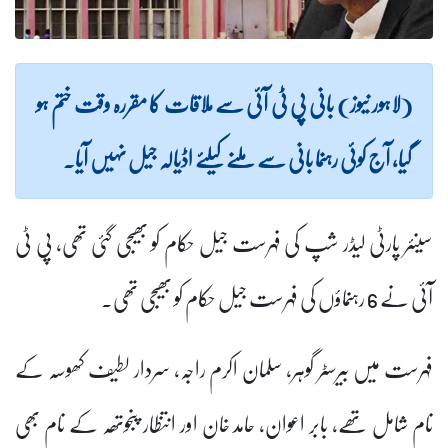
(لاہور نیوز) بانی پی ٹی آئی سے ملاقات کا مقررہ وقت ختم ہو
گیا، آج کوئی رہنما بانی سے ملنے کیلئے اڈیالہ جیل نہیں آیا۔
سینئر پارٹی لیڈر شپ کی فہرست جیل حکام کو بھیجی گئی تھی، پی ٹی
آئی نے 6 رہنماؤں کی فہرست جیل حکام کو بھیجی تھی۔
فہرست میں بیرسٹر گوہر، سلمان اکرم راجہ، سردار لطیف کھوسہ کے
نام شامل تھے، بابر اعوان، حامد خان اور انتظار پنجوتھہ کے نام بھی