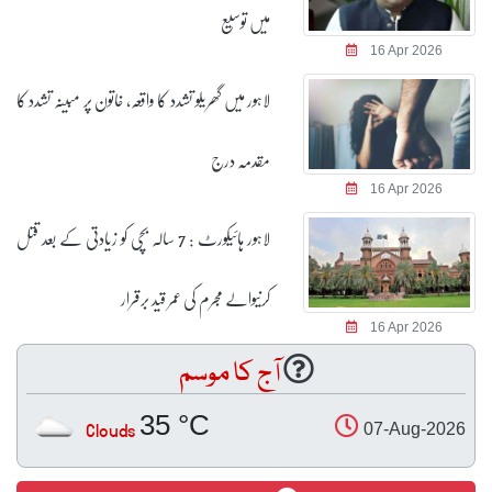
میں توسیع
16 Apr 2026
لاہور میں گھریلو تشدد کا واقعہ، خاتون پر مبینہ تشدد کا
مقدمہ درج
16 Apr 2026
لاہور ہائیکورٹ : 7 سالہ بچی کو زیادتی کے بعد قتل
کرنیوالے مجرم کی عمر قید برقرار
16 Apr 2026
آج کا موسم
35 °C
Clouds
07-Aug-2026