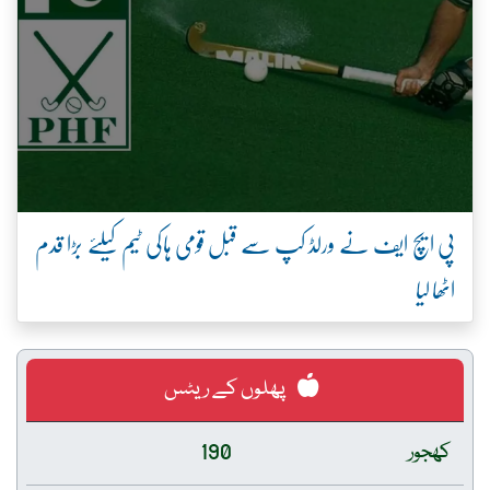
پی ایچ ایف نے ورلڈ کپ سے قبل قومی ہاکی ٹیم کیلئے بڑا قدم
اٹھا لیا
پھلوں کے ریٹس
کھجور
190