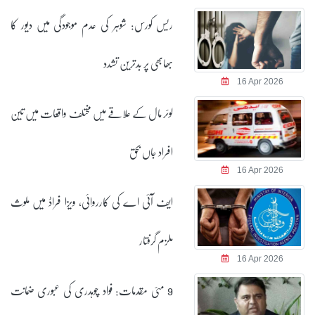
ریس کورس: شوہر کی عدم موجودگی میں دیور کا
بھابھی پر بدترین تشدد
16 Apr 2026
لوئر مال کے علاقے میں مختلف واقعات میں تین
افراد جاں بحق
16 Apr 2026
ایف آئی اے کی کارروائی، ویزا فراڈ میں ملوث
ملزم گرفتار
16 Apr 2026
9 مئی مقدمات: فواد چوہدری کی عبوری ضمانت