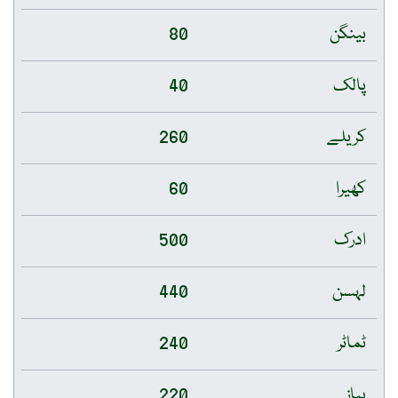
بینگن
80
پالک
40
کریلے
260
کھیرا
60
ادرک
500
لہسن
440
ٹماٹر
240
پیاز
220