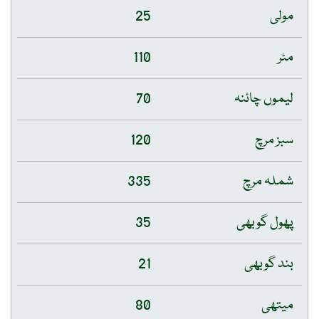
مولی
25
مٹر
110
لیموں چائنہ
70
سبز مرچ
120
شملہ مرچ
335
پھول گوبھی
35
بند گوبھی
21
میتھی
80