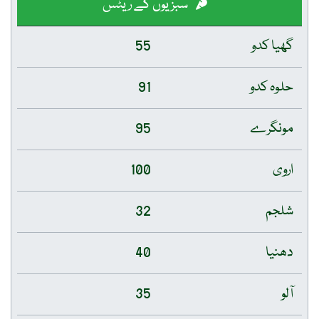
سبزیوں کے ریٹس
گھیا کدو
55
حلوہ کدو
91
مونگرے
95
اروی
100
شلجم
32
دھنیا
40
آلو
35