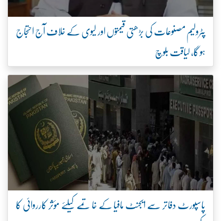
پٹرولیم مصنوعات کی بڑھتی قیمتوں اور لیوی کے خلاف آج احتجاج
ہو گا، لیاقت بلوچ
پاسپورٹ دفاتر سے ایجنٹ مافیا کے خاتمے کیلئے مؤثر کارروائی کا