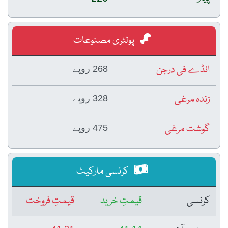
پولٹری مصنوعات
انڈے فی درجن
268 روپے
زندہ مرغی
328 روپے
گوشت مرغی
475 روپے
کرنسی مارکیٹ
کرنسی
قیمتِ خرید
قیمتِ فروخت