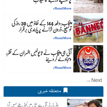
>
Read More
پنجاب:دفعہ 144 کے نفاذ میں 30 روز کی
توسیع، ڈرون اُڑانے پر پابندی برقرار
>
Read More
آئی جی پنجاب نے 7 پولیس افسران کے تقرر
و تبادلے کر دیئے
>
Read More
Next →
متعلقہ خبریں
بانی پی ٹی آئی سے جیل میں کوئی ملنے نہیں آیا