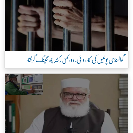
گوالمنڈی پولیس کی کارروائی، دو رکنی رکشہ چور گینگ گرفتار