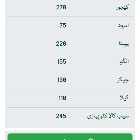
کھجور
270
امرود
75
پپیتا
220
انگور
155
چیکو
160
کیلا
110
سیب کالا کلو پہاڑی
245