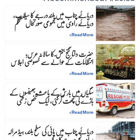
دریائے چناب میں بلند درجے کا سیلاب،
دریائے راوی میں مجموعی صورتحال مستحکم
>
Read More
حضرت داتا گنج بخش ؒ کا سالانہ عرس;
انتظامات کے حوالے سے خصوصی اجلاس
>
Read More
سگیاں میں بارش کے باعث بھینسوں کے
باڑے کی چھت گرگئی، ایک شخص زخمی
>
Read More
دریائے چناب میں پانی کی سطح بلند، ہیڈ مرالہ
پر اونچے درجے کا سیلاب