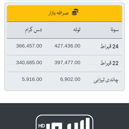
صرافہ بازار
سونا
تولہ
دس گرام
24 قیراط
366,457.00
427,436.00
22 قیراط
340,685.00
397,477.00
چاندی تیزابی
5,916.00
6,902.00