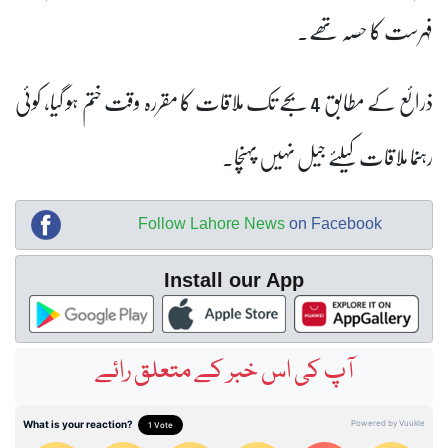
فہرست کا حصہ تھے۔
ذرائع کے مطابق 4 بجے تک ملاقات کا مقررہ وقت ختم ہو گیا، کوئی
رہنما ملاقات کیلئے جیل نہیں پہنچا۔
Follow Lahore News
on Facebook
Install our App
آپ کی اس خبر کے متعلق رائے