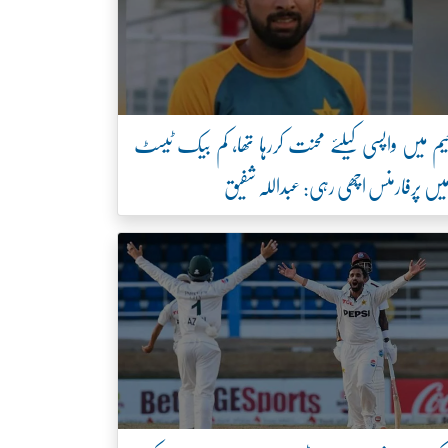
یم میں واپسی کیلئے محنت کررہا تھا، کم بیک ٹیسٹ
یں پرفارمنس اچھی رہی: عبداللہ شفیق