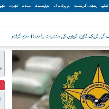
Th
تعلیم
پنجاب گورنمنٹ
جرم وانصاف
انٹرٹینمنٹ
صحت
تجارت
کھی
ک ڈاؤن، کروڑوں کی منشیات برآمد، 11 ملزم گرفتار
26