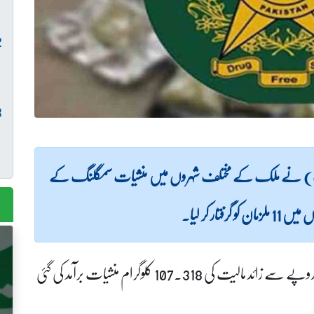
 ایف) نے ملک کے مختلف شہروں میں منشیات سمگلنگ کے
تمام کارروائیوں کے دوران مجموعی طور پر 2 کروڑ 15 لاکھ روپے سے زائد مالیت کی 107.318 کلوگرام منشیات برآمد کی گئی