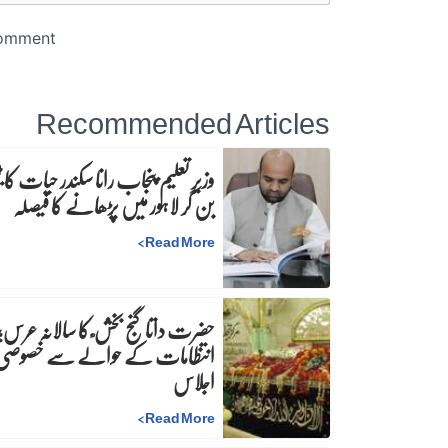
Recommended Articles
وزیرِ تعلیم پنجاب رانا سکندر حیات کا ٹی
بن کر لاہور میں پڑھانے کا فیصلہ
>
Read More
حضرت داتا گنج بخش ؒ کا سالانہ عرس;
انتظامات کے حوالے سے خصوصی
اجلاس
>
Read More