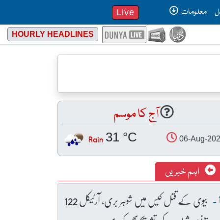
ل
معلومات
Live
HOURLY HEADLINES
آج کا موسم
31 °C
Rain
06-Aug-20
اہم خبریں
بیوی کے قتل کیس میں شوہر بری، آرٹیکل 122