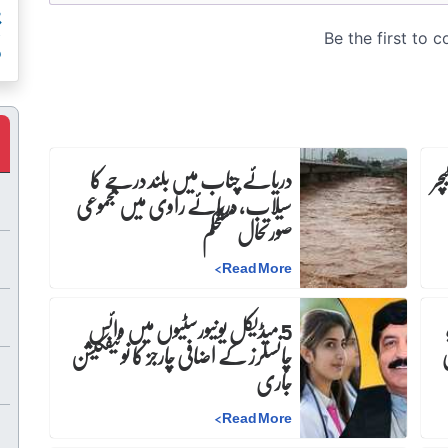
و
چر
دریائے چناب میں بلند درجے کا
سیلاب، دریائے راوی میں مجموعی
صورتحال مستحکم
>
Read More
5 میڈیکل یونیورسٹیوں میں وائس
چانسلرز کے اضافی چارجز کا نوٹیفکیشن
جاری
>
Read More