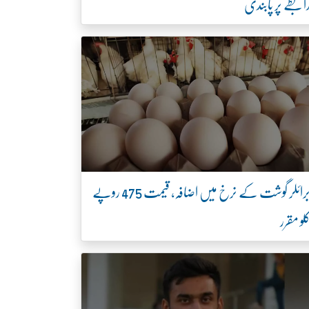
ابطے پر پابندی
برائلر گوشت کے نرخ میں اضافہ، قیمت 475 روپے
لو مقرر