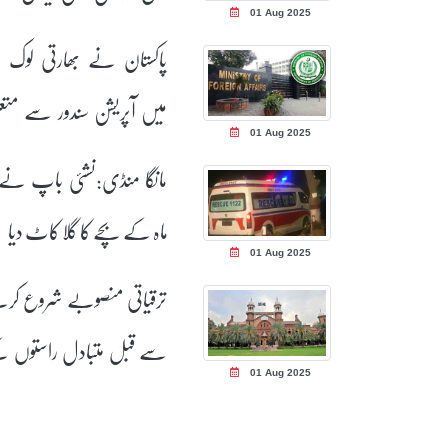
01 Aug 2025
ہوئیں؟ رپورٹ جاری
پاکستان نے بھارتی لوک س
میں آپریشن سندور سے متع
01 Aug 2025
بیانات مسترد کر دیئے
ماہ کے بچے کا گلا کاٹ دیا
01 Aug 2025
ترقیاتی منصوبے شروع کر
سے قبل متبادل راستوں 
01 Aug 2025
بندوبست کا حکم