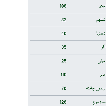
اروی
100
شلجم
32
دھنیا
40
آلو
35
مولی
25
مٹر
110
لیموں چائنہ
70
سبز مرچ
120