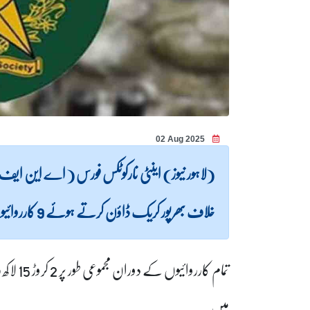
02 Aug 2025
(لاہور نیوز) اینٹی نارکوٹکس فورس ( اے این
خلاف بھرپور کریک ڈاؤن کرتے ہوئے 9 کارروائیوں میں 11 ملزمان کو گرفتار کر لیا۔
ہیں۔