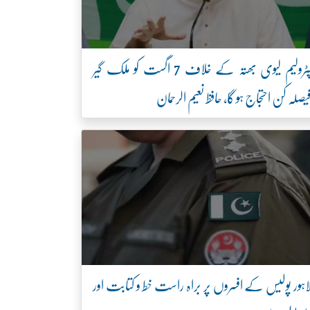
پٹرولیم لیوی بھتہ کے خلاف 7 اگست کو ملک گیر
یصلہ کن احتجاج ہو گا، حافظ نعیم الرحمان
اہور پولیس کے افسروں پر براہ راست خط و کتابت اور