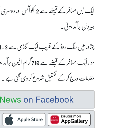
ہیروئن برآمد ہوئی۔
سوار ایک مسافر کے قبضے 
مقدمات درج کر کے تفتیش شروع کر دی گئی ہے۔
e News
on Facebook