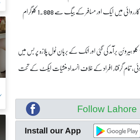
ر
ایک بس مسافر کے قبضے سے 2 کلو آئس اور دوسری کارروائی میں ایک اور مسافر کے بیگ سے 1.808 کلوگرام
پشاور میں رنگ روڈ کے قریب ایک گاڑی سے 1.3 کلو ہیروئن برآمد کی گئی اور اٹک کے برہان ٹول پلازہ پر بس میں
سے 710 گرام افیون برآمد ہوئی، تمام گرفتار افراد کے خلاف انسداد منشیات ایکٹ کے تحت
ک
Follow Lahor
Install our App