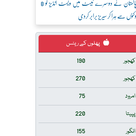
پاکستان نے دوسرے ٹیسٹ میں ویسٹ انڈیز کو 8
کٹوں سے ہرا کر سیریز برابر کردی
پھلوں کے ریٹس
کھجور
190
کھجور
270
امرود
75
پپیتا
220
انگور
155