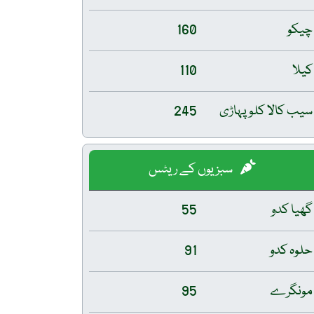
چیکو
160
کیلا
110
سیب کالا کلو پہاڑی
245
سبزیوں کے ریٹس
گھیا کدو
55
حلوہ کدو
91
مونگرے
95