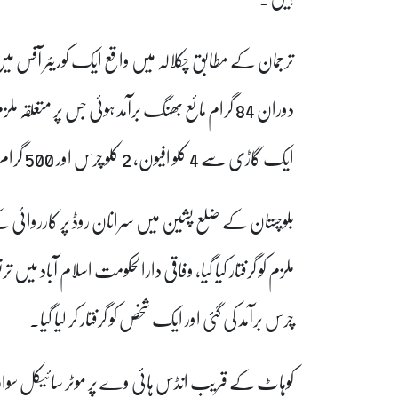
ترجمان کے مطابق چکلالہ میں واقع ایک کوریئر آفس
دوران 84 گرام مائع بھنگ برآمد ہوئی جس پر متعلقہ
ایک گاڑی سے 4 کلو افیون، 2 کلو چرس اور 500 گرام آئس برآمد ہوئی جہاں 3 ملزمان کو حراست میں لیا گیا۔
چرس برآمد کی گئی اور ایک شخص کو گرفتار کر لیا گیا۔