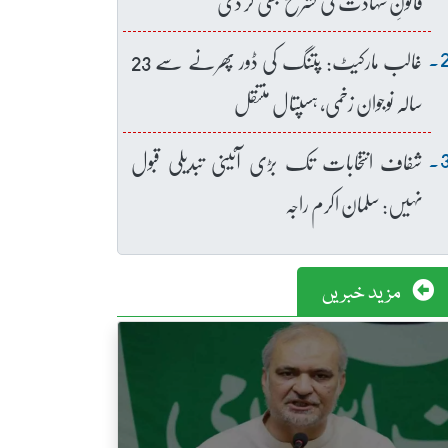
قانونِ شہادت کی تشریح بھی کر دی
غالب مارکیٹ: پتنگ کی ڈور پھرنے سے 23
سالہ نوجوان زخمی، ہسپتال منتقل
شفاف انتخابات تک بڑی آئینی تبدیلی قبول
نہیں: سلمان اکرم راجہ
مزید خبریں