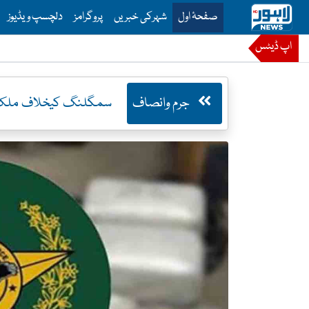
is is the main menu for Lahore News
صفحۂ اول
شہرکی خبریں
پروگرامز
دلچسپ ویڈیوز
اپ ڈیٹس
جرم وانصاف
سمگلنگ کیخلاف ملک گیر کری