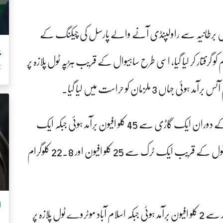
 میں برطانیہ سے راولپنڈی آنے والے پارسل کی چیکنگ کے
 ملزم کو گرفتار کر لیا گیا، اسی طرح ساہیوال کے قریب ہڑپہ ٹول پلازہ پر
ف
بلوچستان کے ضلع پشین میں سرانان روڈ پر کارروائی کے دوران ایک گاڑی سے 45 کلو افیون برآمد ہوئی جبکہ ایک
ملزم کو گرفتار کیا گیا، وفاقی دارالحکومت اسلام آباد میں ترنول کے قریب ایک ٹرک سے 25 کلو افیون اور 22.8 کلوگرام
ل
کوہاٹ کے قریب انڈس ہائی وے پر موٹر سائیکل سوار سے 2 کلو افیون برآمد ہوئی جبکہ اسلام آباد موٹروے ٹول پلازہ پر