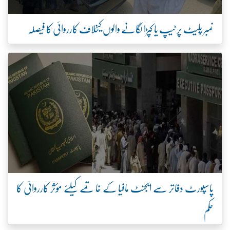
نمبر پلیٹ پر ٹیپ یا کپڑا لگانے والوں کیخلاف کارروائی کا فیصلہ
پاسپورٹ دفاتر سے ایجنٹ مافیا کے خاتمے کیلئے مؤثر کارروائی کا
حکم