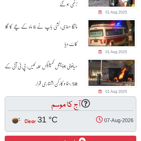
زخمی ہو گئے
01 Aug 2025
مانگا منڈی:نشئی باپ نے 6 ماہ کے بچے کا گلا
کاٹ دیا
01 Aug 2025
میانوالی جوڈیشل کمپلیکس حملہ کیس: پی ٹی آئی کے
50 رہنما و کارکن اشتہاری قرار
01 Aug 2025
آج کا موسم
31 °C
Clear
07-Aug-2026