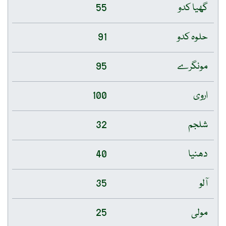
گھیا کدو
55
حلوہ کدو
91
مونگرے
95
اروی
100
شلجم
32
دھنیا
40
آلو
35
مولی
25