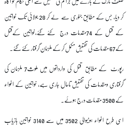
صنف نازک کے بارے میں جرائم کی تفتیش سے اعلیٰ حکام کو آگاہ
کر دیا، جس کے مطابق جنوری سے لے کر 28 جولائی تک خواتین
کے قتل کے 74مقدمات درج کئے گئے،خواتین کےقتل
کے67 مقدمات کی تفتیش مکمل کر کے ملزمان گرفتار کئے گئے۔
رپورٹ کے مطابق قتل کی وارداتوں میں ملوث7 ملزمان کی
گرفتاری ومقدمات کی تفتیش تاحال جاری ہے، خواتین کے اغواء
کے 3500 مقدمات درج ہوئے۔
اسی طرح اغواء ہونیوالی 3502 میں سے 3140 خواتین بازیاب