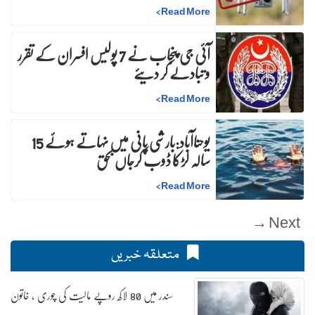
>
Read More
آئی جی پنجاب نے 7 پولیس افسران کے تقرر
و تبادلے کر دیئے
>
Read More
یوحناآباد:بارشی پانی میں نہاتے ہوئے 15
سالہ لڑکا ڈوب کرجاں بحق
>
Read More
Next →
متعلقہ خبریں
سندر میں 80 لاکھ روپے مالیت کی چوری ، خاتون