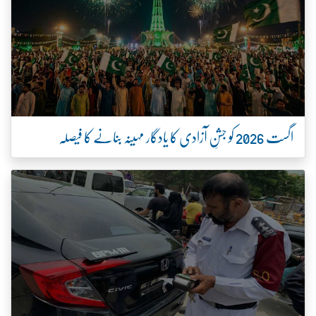
اگست 2026 کو جشنِ آزادی کا یادگار مہینہ بنانے کا فیصلہ