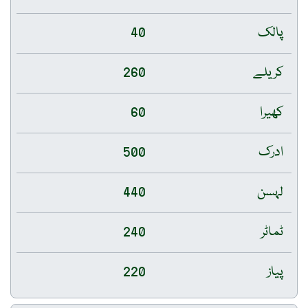
پالک
40
کریلے
260
کھیرا
60
ادرک
500
لہسن
440
ٹماٹر
240
پیاز
220