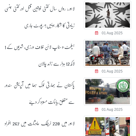
لاہور: رواں سال کتنی خواتین قتل اور کتنی جنسی
زیادتی کا شکار ہوئیں؟ رپورٹ جاری
01 Aug 2025
ہیلمٹ و سٹاپ لائن خلاف ورزی، شہریوں کے 1
لاکھ 12 ہزار سے زائد چالان
01 Aug 2025
پاکستان نے بھارتی لوک سبھا میں آپریشن سندور
سے متعلق بیانات مسترد کر دیئے
01 Aug 2025
لاہور میں 220 ٹریفک حادثات میں 267 افراد