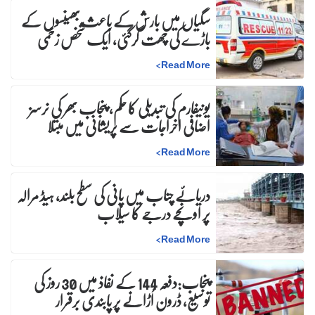
سگیاں میں بارش کے باعث بھینسوں کے
باڑے کی چھت گرگئی، ایک شخص زخمی
>
Read More
یونیفارم کی تبدیلی کا حکم، پنجاب بھر کی نرسز
اضافی اخراجات سے پریشانی میں مبتلا
>
Read More
دریائے چناب میں پانی کی سطح بلند، ہیڈ مرالہ
پر اونچے درجے کا سیلاب
>
Read More
پنجاب:دفعہ 144 کے نفاذ میں 30 روز کی
توسیع، ڈرون اُڑانے پر پابندی برقرار