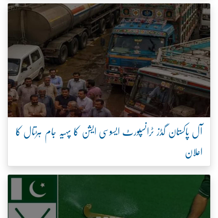
آل پاکستان گڈز ٹرانسپورٹ ایسوسی ایشن کا پہیہ جام ہڑتال کا
اعلان