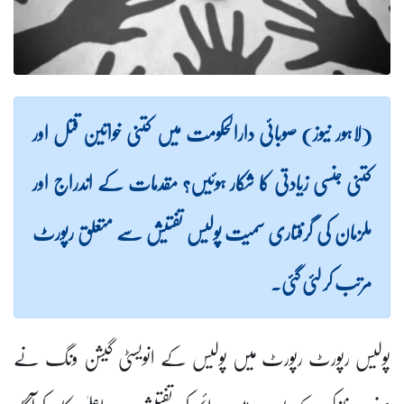
(لاہور نیوز) صوبائی دارالحکومت میں کتنی خواتین قتل اور
کتنی جنسی زیادتی کا شکار ہوئیں؟ مقدمات کے اندراج اور
ملزمان کی گرفتاری سمیت پولیس تفتیش سے متعلق رپورٹ
مرتب کر لئی گئی۔
پولیس رپورٹ رپورٹ میں پولیس کے انویسٹی گیشن ونگ نے