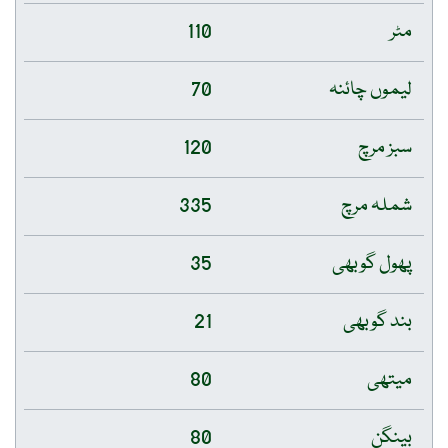
مٹر
110
لیموں چائنہ
70
سبز مرچ
120
شملہ مرچ
335
پھول گوبھی
35
بند گوبھی
21
میتھی
80
بینگن
80