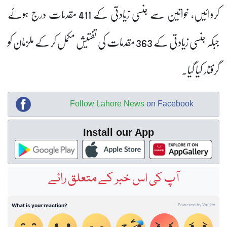
کروائیں، خواتین سے جنسی زیادتی کے 411 مقدمات درج ہوئے
جبکہ جنسی زیادتی کے 363 مقدمات کی تفتیش مکمل کر کے ملزمان کو
گرفتار کیا گیا۔
Follow Lahore News
on Facebook
Install our App
آپ کی اس خبر کے متعلق رائے