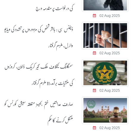
کی درخواست پر مقدمہ درج
02 Aug 2025
ڈیفنس سی : بااثر شخص کی مزدوروں پر تشدد کی ویڈیو
وائرل، ملزم گرفتار
02 Aug 2025
سمگلنگ کیخلاف ملک گیر کریک ڈاؤن، کروڑوں
کی منشیات برآمد، 11 ملزم گرفتار
02 Aug 2025
صارف عدالتیں ختم ،کیسز متعلقہ سیشن کورٹس کو
منتقل کرنے کا حکم
02 Aug 2025