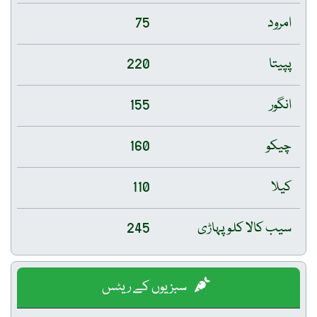
امرود
75
پپیتا
220
انگور
155
چیکو
160
کیلا
110
سیب کالا کلو پہاڑی
245
سبزیوں کے ریٹس