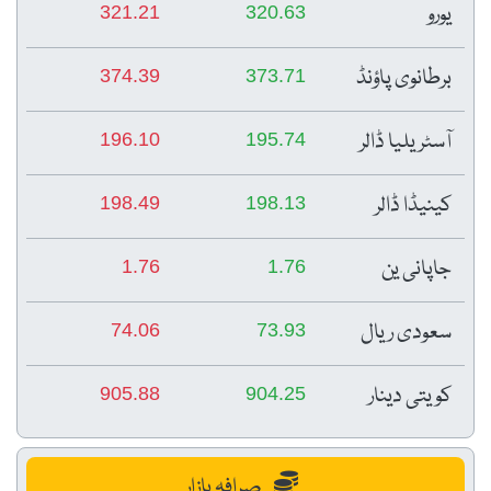
یورو
321.21
320.63
برطانوی پاؤنڈ
374.39
373.71
آسٹریلیا ڈالر
196.10
195.74
کینیڈا ڈالر
198.49
198.13
جاپانی ین
1.76
1.76
سعودی ریال
74.06
73.93
کویتی دینار
905.88
904.25
صرافہ بازار