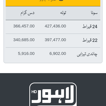
سونا
تولہ
دس گرام
24 قیراط
366,457.00
427,436.00
22 قیراط
340,685.00
397,477.00
چاندی تیزابی
5,916.00
6,902.00