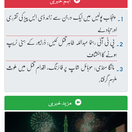
اہم خبریں
پنجاب پولیس میں ایک درجن سے زائد ڈی ایس پیز کی تقرری
اور تبادلے
پی ٹی آئی رہنما عبداللہ طاہر قتل کیس: ڈرائیور کے ہنی ٹریپ
ہونے کا انکشاف
مانگا منڈی: موبائل شاپ پر فائرنگ، اقدام قتل میں ملوث
ملزم گرفتار
مزید خبریں