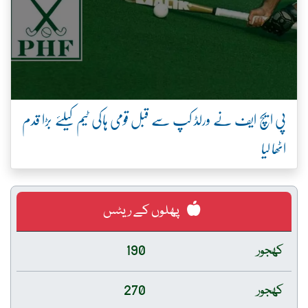
پی ایچ ایف نے ورلڈ کپ سے قبل قومی ہاکی ٹیم کیلئے بڑا قدم
اٹھا لیا
پھلوں کے ریٹس
کھجور
190
کھجور
270