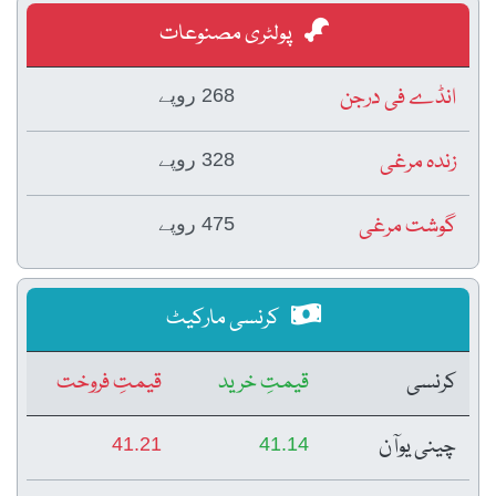
پولٹری مصنوعات
انڈے فی درجن
268 روپے
زندہ مرغی
328 روپے
گوشت مرغی
475 روپے
کرنسی مارکیٹ
کرنسی
قیمتِ خرید
قیمتِ فروخت
چینی یوآن
41.21
41.14