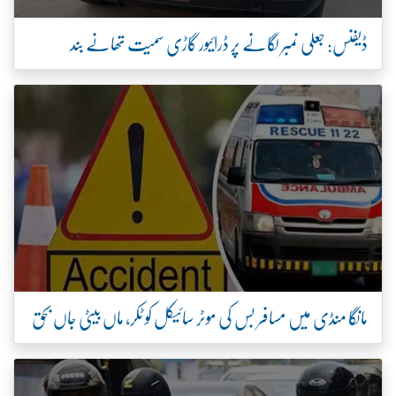
ڈیفنس: جعلی نمبر لگانے پر ڈرائیور گاڑی سمیت تھانے بند
مانگا منڈی میں مسافر بس کی موٹر سائیکل کو ٹکر، ماں بیٹی جاں بحق