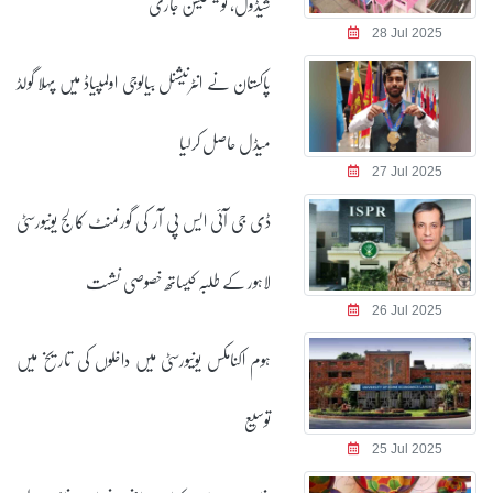
شیڈول، نوٹیفکیشن جاری
28 Jul 2025
پاکستان نے انٹرنیشنل بیالوجی اولمپیاڈ میں پہلا گولڈ
میڈل حاصل کرلیا
27 Jul 2025
ڈی جی آئی ایس پی آر کی گورنمنٹ کالج یونیورسٹی
لاہور کے طلبہ کیساتھ خصوصی نشست
26 Jul 2025
ہوم اکنامکس یونیورسٹی میں داخلوں کی تاریخ میں
توسیع
25 Jul 2025