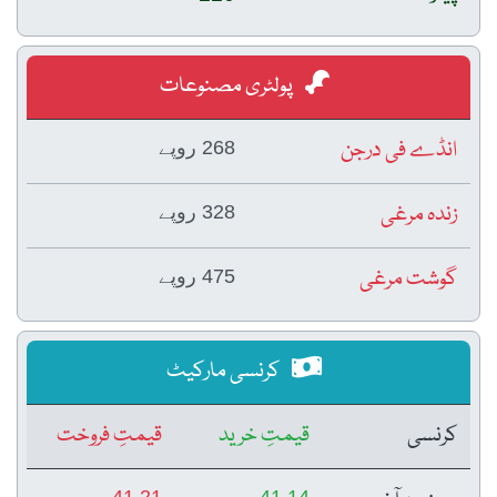
پولٹری مصنوعات
انڈے فی درجن
268 روپے
زندہ مرغی
328 روپے
گوشت مرغی
475 روپے
کرنسی مارکیٹ
کرنسی
قیمتِ خرید
قیمتِ فروخت
41.21
41.14