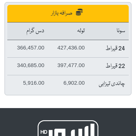
صرافہ بازار
سونا
تولہ
دس گرام
24 قیراط
366,457.00
427,436.00
22 قیراط
340,685.00
397,477.00
چاندی تیزابی
5,916.00
6,902.00