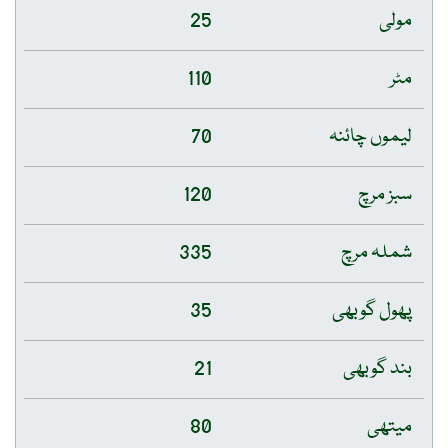
مولی
25
مٹر
110
لیموں چائنہ
70
سبز مرچ
120
شملہ مرچ
335
پھول گوبھی
35
بند گوبھی
21
میتھی
80