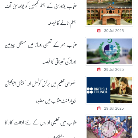
پنجاب یونیورسٹی کے جہلم کیمپس کو یونیورسٹی آف
جہلم بنانے کا فیصلہ
30 Jul 2025
پنجاب بھر کے تعلیمی بورڈز میں مستقل چیئرمین
بورڈز کی تعیناتی کا فیصلہ
29 Jul 2025
خصوصی تعلیم میں برٹش کونسل اور سپیشل ایجوکیشن
ڈیپارٹمنٹ پنجاب میں معاہدہ
29 Jul 2025
پنجاب میں تعلیمی اداروں کے نئے اوقات کار کا