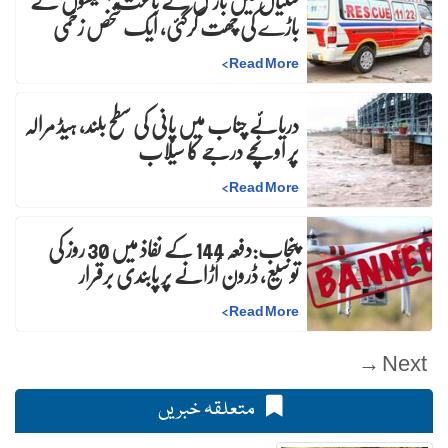
سگیاں میں بارش کے باعث بھینسوں کے
باڑے کی چھت گرگئی، ایک شخص زخمی
>
Read More
دریائے چناب میں پانی کی سطح بلند، ہیڈ مرالہ
پر اونچے درجے کا سیلاب
>
Read More
پنجاب:دفعہ 144 کے نفاذ میں 30 روز کی
توسیع، ڈرون اُڑانے پر پابندی برقرار
>
Read More
Next →
متعلقہ خبریں