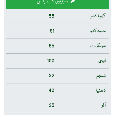
سبزیوں کے ریٹس
گھیا کدو
55
حلوہ کدو
91
مونگرے
95
اروی
100
شلجم
32
دھنیا
40
آلو
35