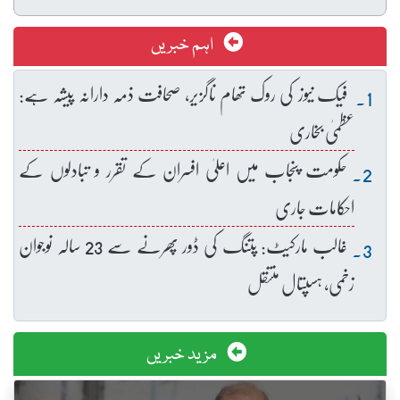
اہم خبریں
فیک نیوز کی روک تھام ناگزیر، صحافت ذمہ دارانہ پیشہ ہے:
عظمیٰ بخاری
حکومت پنجاب میں اعلیٰ افسران کے تقرر و تبادلوں کے
احکامات جاری
غالب مارکیٹ: پتنگ کی ڈور پھرنے سے 23 سالہ نوجوان
زخمی، ہسپتال منتقل
مزید خبریں