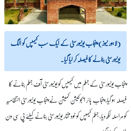
(لاہور نیوز) پنجاب یونیورسٹی کے ایک سب کیمپس کو الگ
یونیورسٹی بنانے کا فیصلہ کر لیا گیا۔
پنجاب یونیورسٹی کے جہلم میں کیمپس کو یونیورسٹی آف جہلم بنانے کا
فیصلہ ہو گیا، پنجاب ہائر ایجوکیشن کمیشن نے پنجاب یونیورسٹی انتظامیہ
کو مراسلہ لکھ دیا، جہلم کیمپس کو خودمختار یونیورسٹی بنانے کیلئے پی سی ون