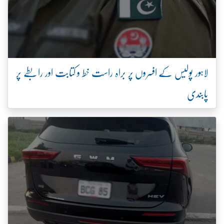
لاہور پولیس کے افسروں پر براہ راست خط و کتابت اور رابطے پر
پابندی