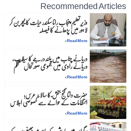
Recommended Articles
وزیرِ تعلیم پنجاب رانا سکندر حیات کا ٹیچر بن کر
لاہور میں پڑھانے کا فیصلہ
>
Read More
دریائے چناب میں بلند درجے کا سیلاب،
دریائے راوی میں مجموعی صورتحال مستحکم
>
Read More
حضرت داتا گنج بخش ؒ کا سالانہ عرس;
انتظامات کے حوالے سے خصوصی اجلاس
>
Read More