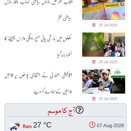
پنجاب بھر میں یکساں ریاضی نصاب نافذ، جنرل
ریاضی ختم
25 Jul 2025
سکولوں میں بارشی پانی جمع، ڈینگی وائرس پھیلنے کا
خطرہ بڑھ گیا
25 Jul 2025
ایجوکیشن اتھارٹی نے انتظامی پوسٹوں پر قابض
ملازمین کے تبادلے کر دیئے
25 Jul 2025
آج کا موسم
27 °C
Rain
07-Aug-2026