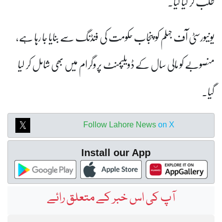
طلب کر لیا گیا۔
یونیورسٹی آف جہلم کو پنجاب حکومت کی فنڈنگ سے بنایا جا رہا ہے،
منصوبے کو مالی سال کے ڈویلپمنٹ پروگرام میں بھی شامل کر لیا
گیا۔
Follow Lahore News
on X
Install our App
آپ کی اس خبر کے متعلق رائے