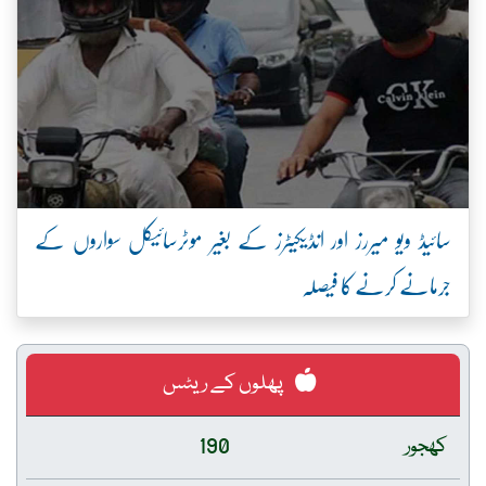
سائیڈ ویو میررز اور انڈیکیٹرز کے بغیر موٹرسائیکل سواروں کے
جرمانے کرنے کا فیصلہ
پھلوں کے ریٹس
کھجور
190