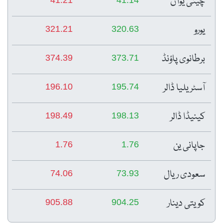
چینی یوآن
یورو
321.21
320.63
برطانوی پاؤنڈ
374.39
373.71
آسٹریلیا ڈالر
196.10
195.74
کینیڈا ڈالر
198.49
198.13
جاپانی ین
1.76
1.76
سعودی ریال
74.06
73.93
کویتی دینار
905.88
904.25