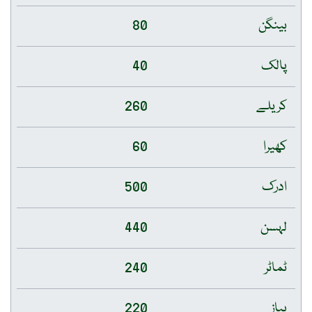
بینگن
80
پالک
40
کریلے
260
کھیرا
60
ادرک
500
لہسن
440
ٹماٹر
240
پیاز
220