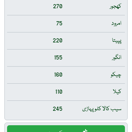
کھجور
270
امرود
75
پپیتا
220
انگور
155
چیکو
160
کیلا
110
سیب کالا کلو پہاڑی
245